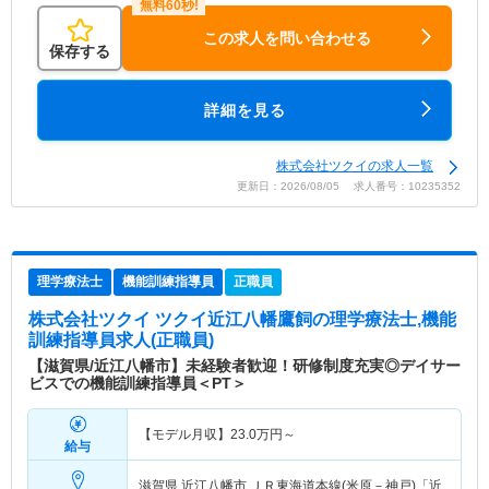
この求人を問い合わせる
保存する
詳細を見る
株式会社ツクイの求人一覧
更新日：2026/08/05 求人番号：10235352
理学療法士
機能訓練指導員
正職員
株式会社ツクイ ツクイ近江八幡鷹飼
の理学療法士,機能
訓練指導員求人(正職員)
【滋賀県/近江八幡市】未経験者歓迎！研修制度充実◎デイサー
ビスでの機能訓練指導員＜PT＞
【モデル月収】
23.0
万円～
給与
滋賀県 近江八幡市
ＪＲ東海道本線(米原－神戸)「近