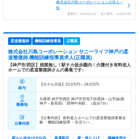
株式会社川島コーポレーションの求人一
覧
更新日：2025/11/12 求人番号：10203720
柔道整復師
機能訓練指導員
正職員
株式会社川島コーポレーション サニーライフ神戸
の柔
道整復師,機能訓練指導員求人(正職員)
【神戸市/西区】残業無し！駅チカ徒歩圏内！介護付き有料老人
ホームでの柔道整復師さんの募集です♪
【モデル月収】
25.0
万円～
28.0
万円
給与
兵庫県 神戸市西区
神戸市営地下鉄西神・山手線(新
神戸－新長田)「西神中央駅」（徒歩7分）
勤務地
【仕事内容】 有料老人ホームでの柔道整復師業務全
般 ・機能訓練指導 ・生活リハ…
仕事内容
駅から徒歩10分以内
車通勤可
寮・借り上げ
積極採用中