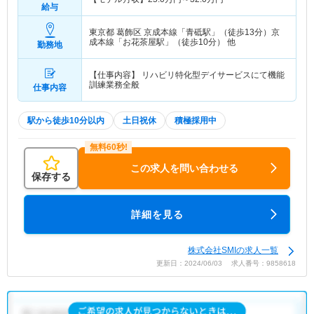
給与
東京都 葛飾区
京成本線「青砥駅」（徒歩13分）京
成本線「お花茶屋駅」（徒歩10分） 他
勤務地
【仕事内容】 リハビリ特化型デイサービスにて機能
訓練業務全般
仕事内容
駅から徒歩10分以内
土日祝休
積極採用中
この求人を問い合わせる
保存する
詳細を見る
株式会社SMIの求人一覧
更新日：2024/06/03 求人番号：9858618