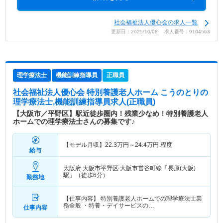
社会福祉法人優心会の求人一覧
更新日：2025/10/08 求人番号：9104563
理学療法士
機能訓練指導員
正職員
社会福祉法人優心会 特別養護老人ホーム こうのとり
の
理学療法士,機能訓練指導員求人(正職員)
【大阪市／平野区】駅近徒歩圏内！残業少なめ！特別養護老人
ホームでの理学療法士さんの募集です♪
【モデル月収】
22.3
万円～
24.4
万円
程度
給与
大阪府 大阪市平野区
大阪市営谷町線「長原(大阪)
駅」（徒歩6分）
勤務地
【仕事内容】 特別養護老人ホームでの理学療法士業
務全般 ・特養・デイサービスの…
仕事内容