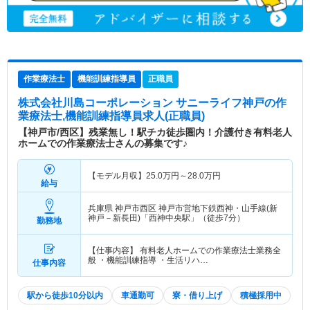
作業療法士
機能訓練指導員
正職員
株式会社川島コーポレーション サニーライフ神戸
の作
業療法士,機能訓練指導員求人(正職員)
【神戸市/西区】残業無し！駅チカ徒歩圏内！介護付き有料老人
ホームでの作業療法士さんの募集です♪
【モデル月収】
25.0
万円～
28.0
万円
給与
兵庫県 神戸市西区
神戸市営地下鉄西神・山手線(新
神戸－新長田)「西神中央駅」（徒歩7分）
勤務地
【仕事内容】 有料老人ホームでの作業療法士業務全
般 ・機能訓練指導 ・生活リハ…
仕事内容
駅から徒歩10分以内
車通勤可
寮・借り上げ
積極採用中