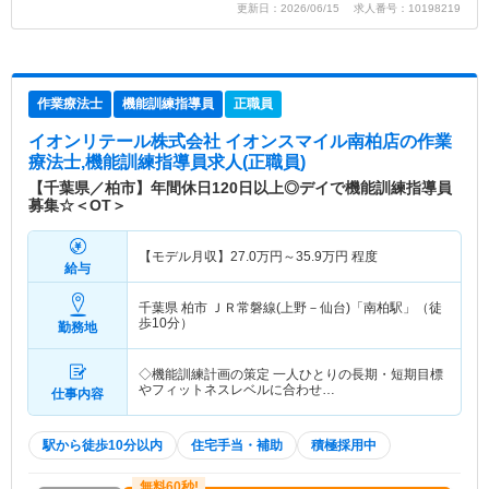
更新日：2026/06/15 求人番号：10198219
作業療法士
機能訓練指導員
正職員
イオンリテール株式会社 イオンスマイル南柏店
の作業
療法士,機能訓練指導員求人(正職員)
【千葉県／柏市】年間休日120日以上◎デイで機能訓練指導員
募集☆＜OT＞
【モデル月収】
27.0
万円～
35.9
万円
程度
給与
千葉県 柏市
ＪＲ常磐線(上野－仙台)「南柏駅」（徒
歩10分）
勤務地
◇機能訓練計画の策定 一人ひとりの長期・短期目標
やフィットネスレベルに合わせ…
仕事内容
駅から徒歩10分以内
住宅手当・補助
積極採用中