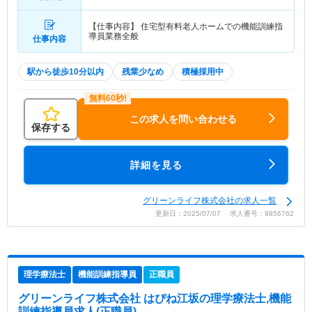
【仕事内容】 住宅型有料老人ホームでの機能訓練指
導員業務全般
仕事内容
駅から徒歩10分以内
残業少なめ
積極採用中
この求人を問い合わせる
保存する
詳細を見る
グリーンライフ株式会社の求人一覧
更新日：2025/07/07 求人番号：9856762
理学療法士
機能訓練指導員
正職員
グリーンライフ株式会社 はぴね江坂
の理学療法士,機能
訓練指導員求人(正職員)