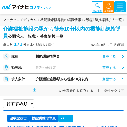
マイナビコメディカル
機能訓練指導員の転職情報
機能訓練指導員求人一覧
介護福祉施設の駅から徒歩10分以内の機能訓練指導
員
公開求人・転職・募集情報一覧
171
求人数
件
※非公開求人を除く
2026年08月10日(月)更新
職種
機能訓練指導員
変更する
勤務地
勤務地未設定
変更する
求人条件
介護福祉施設/駅から徒歩10分以内
変更する
この検索条件を保存する
条件をクリア
理学療法士
機能訓練指導員
パート