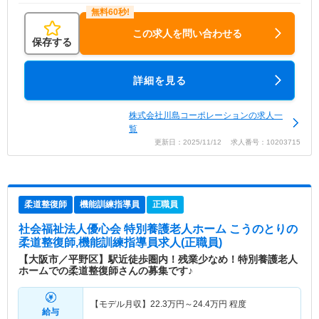
この求人を問い合わせる
保存する
詳細を見る
株式会社川島コーポレーションの求人一
覧
更新日：2025/11/12 求人番号：10203715
柔道整復師
機能訓練指導員
正職員
社会福祉法人優心会 特別養護老人ホーム こうのとり
の
柔道整復師,機能訓練指導員求人(正職員)
【大阪市／平野区】駅近徒歩圏内！残業少なめ！特別養護老人
ホームでの柔道整復師さんの募集です♪
【モデル月収】
22.3
万円～
24.4
万円
程度
給与