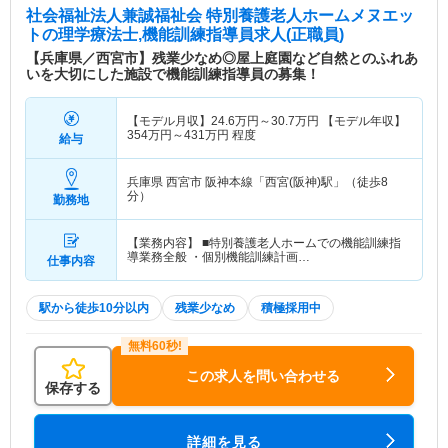
社会福祉法人兼誠福祉会 特別養護老人ホームメヌエッ
ト
の理学療法士,機能訓練指導員求人(正職員)
【兵庫県／西宮市】残業少なめ◎屋上庭園など自然とのふれあ
いを大切にした施設で機能訓練指導員の募集！
【モデル月収】
24.6
万円～
30.7
万円
【モデル年収】
354
万円～
431
万円
程度
給与
兵庫県 西宮市
阪神本線「西宮(阪神)駅」（徒歩8
分）
勤務地
【業務内容】 ■特別養護老人ホームでの機能訓練指
導業務全般 ・個別機能訓練計画…
仕事内容
駅から徒歩10分以内
残業少なめ
積極採用中
この求人を問い合わせる
保存する
詳細を見る