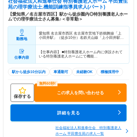
社会福祉法人和進奉仕会 特別養護老人ホーム 平田豊生
苑
の理学療法士,機能訓練指導員求人(パート)
【愛知県／名古屋市西区】駅から徒歩圏内◎特別養護老人ホー
ムでの理学療法士さん募集♪＜非常勤＞
愛知県 名古屋市西区
名古屋市営地下鉄鶴舞線「上
小田井駅」（徒歩10分）名鉄犬山線「上小田井駅」
勤務地
（徒歩10分）
【仕事内容】 ■特別養護老人ホーム内に併設されて
いる特別養護老人ホームにて機能…
仕事内容
駅から徒歩10分以内
車通勤可
未経験OK
積極採用中
この求人を問い合わせる
保存する
詳細を見る
社会福祉法人和進奉仕会 特別養護老人
ホーム 平田豊生苑の求人一覧