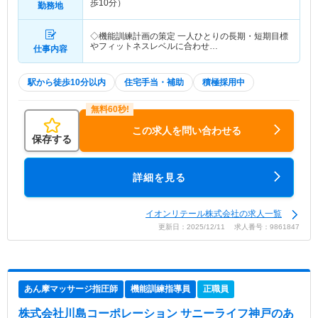
歩10分）
勤務地
◇機能訓練計画の策定 一人ひとりの長期・短期目標
やフィットネスレベルに合わせ…
仕事内容
駅から徒歩10分以内
住宅手当・補助
積極採用中
この求人を問い合わせる
保存する
詳細を見る
イオンリテール株式会社の求人一覧
更新日：2025/12/11 求人番号：9861847
あん摩マッサージ指圧師
機能訓練指導員
正職員
株式会社川島コーポレーション サニーライフ神戸
のあ