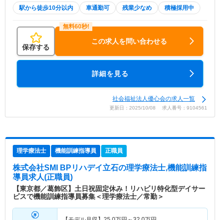
駅から徒歩10分以内
車通勤可
残業少なめ
積極採用中
この求人を問い合わせる
保存する
詳細を見る
社会福祉法人優心会の求人一覧
更新日：2025/10/08 求人番号：9104561
理学療法士
機能訓練指導員
正職員
株式会社SMI BPリハデイ立石
の理学療法士,機能訓練指
導員求人(正職員)
【東京都／葛飾区】土日祝固定休み！リハビリ特化型デイサー
ビスで機能訓練指導員募集＜理学療法士／常勤＞
【モデル月収】
25.0
万円～
32.0
万円