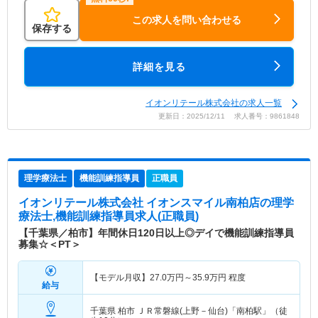
この求人を問い合わせる
保存する
詳細を見る
イオンリテール株式会社の求人一覧
更新日：2025/12/11 求人番号：9861848
理学療法士
機能訓練指導員
正職員
イオンリテール株式会社 イオンスマイル南柏店
の理学
療法士,機能訓練指導員求人(正職員)
【千葉県／柏市】年間休日120日以上◎デイで機能訓練指導員
募集☆＜PT＞
【モデル月収】
27.0
万円～
35.9
万円
程度
給与
千葉県 柏市
ＪＲ常磐線(上野－仙台)「南柏駅」（徒