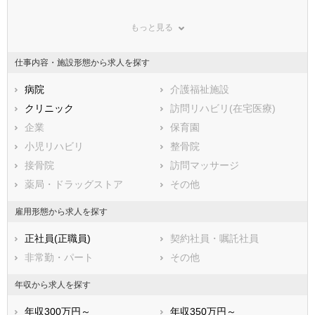
群馬県
埼玉県
千葉県
もっと見る
東京都
神奈川県
新潟県
山梨県
長野県
富山県
仕事内容・施設形態から求人を探す
石川県
福井県
岐阜県
静岡県
病院
愛知県
介護福祉施設
三重県
滋賀県
クリニック
京都府
訪問リハビリ(在宅医療)
大阪府
兵庫県
企業
奈良県
保育園
和歌山県
鳥取県
小児リハビリ
島根県
整骨院
岡山県
広島県
接骨院
山口県
訪問マッサージ
徳島県
香川県
薬局・ドラッグストア
愛媛県
その他
高知県
福岡県
佐賀県
長崎県
雇用形態から求人を探す
熊本県
大分県
宮崎県
正社員(正職員)
契約社員・嘱託社員
鹿児島県
沖縄県
非常勤・パート
その他
年収から求人を探す
年収300万円～
年収350万円～