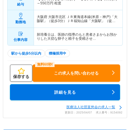
～
550
万円
程度
給与
大阪府 大阪市北区
ＪＲ東海道本線(米原－神戸)「大
阪駅」（徒歩3分）ＪＲ福知山線「大阪駅」（徒歩3
勤務地
分） 他
胚培養士は、医師の指導のもと患者さまからお預か
りした大切な卵子と精子を受精させ…
仕事内容
駅から徒歩5分以内
積極採用中
この求人を問い合わせる
保存する
詳細を見る
医療法人社団直悠会の求人一覧
更新日：2025/04/07 求人番号：9154092