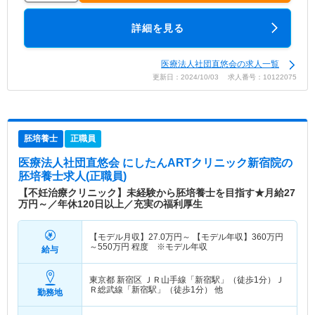
詳細を見る
医療法人社団直悠会の求人一覧
更新日：2024/10/03 求人番号：10122075
胚培養士
正職員
医療法人社団直悠会 にしたんARTクリニック新宿院
の
胚培養士求人(正職員)
【不妊治療クリニック】未経験から胚培養士を目指す★月給27
万円～／年休120日以上／充実の福利厚生
【モデル月収】
27.0
万円～
【モデル年収】
360
万円
～
550
万円
程度 ※モデル年収
給与
東京都 新宿区
ＪＲ山手線「新宿駅」（徒歩1分）Ｊ
Ｒ総武線「新宿駅」（徒歩1分） 他
勤務地