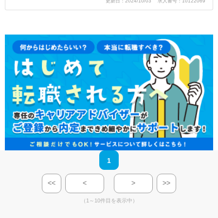
更新日：2024/10/03 求人番号：10122069
1
<<
<
>
>>
（1～10件目を表示中）