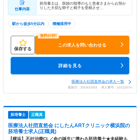
胚培養士は、医師の指導のもと患者さまからお預か
りした大切な卵子と精子を受精させ…
仕事内容
駅から徒歩5分以内
積極採用中
この求人を問い合わせる
保存する
詳細を見る
医療法人社団直悠会の求人一覧
更新日：2024/10/03 求人番号：10122074
胚培養士
正職員
医療法人社団直悠会 にしたんARTクリニック横浜院
の
胚培養士求人(正職員)
【横浜】不妊治療CL／命の誕生に携わる胚培養士★未経験も