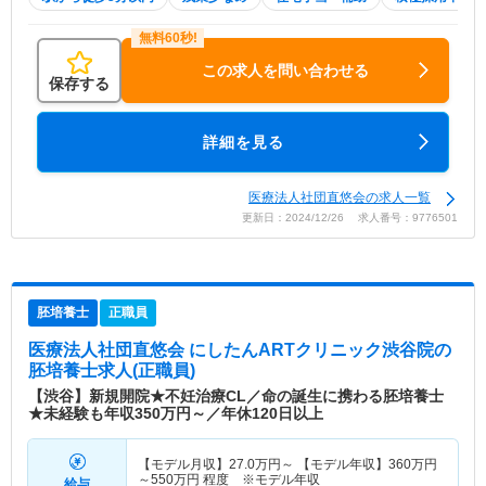
この求人を問い合わせる
保存する
詳細を見る
医療法人社団直悠会の求人一覧
更新日：2024/12/26 求人番号：9776501
胚培養士
正職員
医療法人社団直悠会 にしたんARTクリニック渋谷院
の
胚培養士求人(正職員)
【渋谷】新規開院★不妊治療CL／命の誕生に携わる胚培養士
★未経験も年収350万円～／年休120日以上
【モデル月収】
27.0
万円～
【モデル年収】
360
万円
～
550
万円
程度 ※モデル年収
給与