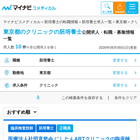
マイナビコメディカル
胚培養士の転職情報
胚培養士求人一覧
東京都
クリ
東京都のクリニックの胚培養士
公開求人・転職・募集情報
一覧
10
求人数
件
※非公開求人を除く
2026年08月09日(日)更新
職種
胚培養士
変更する
勤務地
東京都
変更する
求人条件
クリニック
変更する
この検索条件を保存する
条件をクリア
臨床検査技師
胚培養士
正職員
医療法人社団直悠会 にしたんARTクリニック
の臨床検