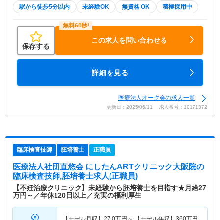
駅から徒歩5分以内
未経験OK
無資格 OK
積極採用中
この求人を問い合わせる
保存する
詳細を見る
医療法人オーク会の求人一覧
更新日：2025/06/11 求人番号：10171372
臨床検査技師
胚培養士
正職員
医療法人社団直悠会 にしたんARTクリニック大阪院
の
臨床検査技師,胚培養士求人(正職員)
【不妊治療クリニック】未経験から胚培養士を目指す★月給27
万円～／年休120日以上／充実の福利厚生
【モデル月収】
27.0
万円～
【モデル年収】
360
万円