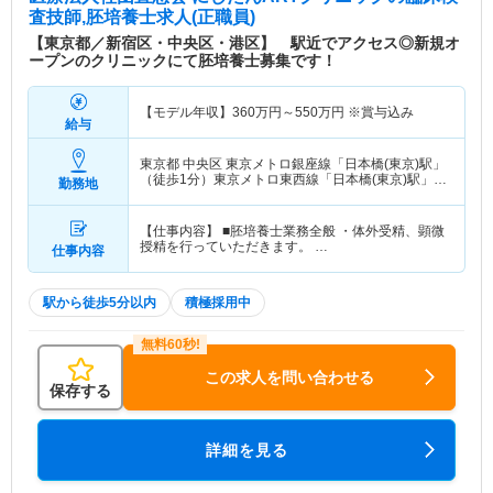
査技師,胚培養士求人(正職員)
【東京都／新宿区・中央区・港区】 駅近でアクセス◎新規オ
ープンのクリニックにて胚培養士募集です！
【モデル年収】
360
万円～
550
万円
※賞与込み
給与
東京都 中央区
東京メトロ銀座線「日本橋(東京)駅」
（徒歩1分）東京メトロ東西線「日本橋(東京)駅」
勤務地
（徒歩1分） 他
【仕事内容】 ■胚培養士業務全般 ・体外受精、顕微
授精を行っていただきます。 …
仕事内容
駅から徒歩5分以内
積極採用中
この求人を問い合わせる
保存する
詳細を見る