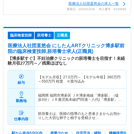
医療法人社団直悠会の求人一覧
更新日：2024/12/18 求人番号：9154093
臨床検査技師
胚培養士
正職員
医療法人社団直悠会 にしたんARTクリニック博多駅前
院
の臨床検査技師,胚培養士求人(正職員)
【博多駅すぐ】不妊治療クリニックの胚培養士を目指す！未経
験月収27万円～／残業ほぼなし
【モデル月収】
27.0
万円～
【モデル年収】
360
万円
～
550
万円
程度 ※賞与込み
給与
福岡県 福岡市博多区
ＪＲ博多南線「博多駅」（徒
歩3分）ＪＲ鹿児島本線(門司港－八代)「博多駅」
勤務地
（徒歩3分） 他
胚培養士は、医師の指導のもと患者さまからお預か
りした大切な卵子と精子を受精させ…
仕事内容
駅から徒歩5分以内
残業少なめ
住宅手当・補助
積極採用中