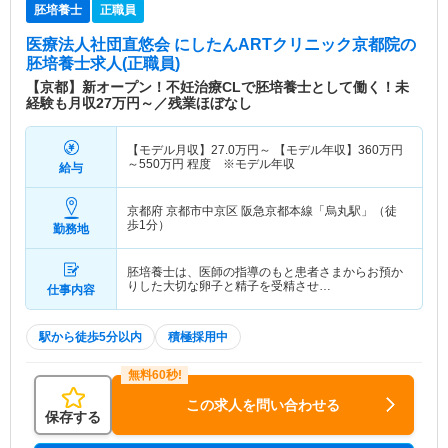
胚培養士
正職員
医療法人社団直悠会 にしたんARTクリニック京都院
の
胚培養士求人(正職員)
【京都】新オープン！不妊治療CLで胚培養士として働く！未
経験も月収27万円～／残業ほぼなし
【モデル月収】
27.0
万円～
【モデル年収】
360
万円
～
550
万円
程度 ※モデル年収
給与
京都府 京都市中京区
阪急京都本線「烏丸駅」（徒
歩1分）
勤務地
胚培養士は、医師の指導のもと患者さまからお預か
りした大切な卵子と精子を受精させ…
仕事内容
駅から徒歩5分以内
積極採用中
この求人を問い合わせる
保存する