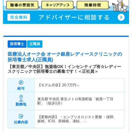
胚培養士
正職員
医療法人オーク会 オーク銀座レディースクリニック
の
胚培養士求人(正職員)
【東京都／中央区】無資格OK！インセンティブ有☆レディー
スクリニックで胚培養士の募集です！＜正社員＞
【モデル月収】
20.7
万円～
給与
東京都 中央区
東京メトロ有楽町線「銀座一丁目
駅」（徒歩1分）
勤務地
【業務内容】 ・エンブリオロジスト業務 ・採卵、
媒精、ICSI、胚移植、凍結、…
仕事内容