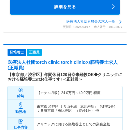
詳細を見る
医療法人社団直悠会の求人一覧
更新日：2026/03/17 求人番号：10122077
胚培養士
正職員
医療法人社団torch clinic torch clinic
の胚培養士求人
(正職員)
【東京都／渋谷区】年間休日120日◎未経験OK◆クリニックに
おける胚培養士のお仕事です♪＜正社員＞
【モデル月収】
24.0
万円～
40.0
万円
程度
給与
東京都 渋谷区
ＪＲ山手線「恵比寿駅」（徒歩1分）
ＪＲ埼京線「恵比寿駅」（徒歩1分） 他
勤務地
クリニックにおける胚培養士としての業務全般
仕事内容