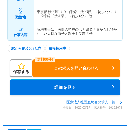
東京都 渋谷区
ＪＲ山手線「渋谷駅」（徒歩4分）Ｊ
Ｒ埼京線「渋谷駅」（徒歩4分） 他
勤務地
胚培養士は、医師の指導のもと患者さまからお預か
りした大切な卵子と精子を受精させ…
仕事内容
駅から徒歩5分以内
積極採用中
この求人を問い合わせる
保存する
詳細を見る
医療法人社団直悠会の求人一覧
更新日：2026/03/17 求人番号：10122078