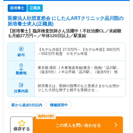
胚培養士
正職員
医療法人社団直悠会 にしたんARTクリニック品川院
の
胚培養士求人(正職員)
【胚培養士】臨床検査技師さん活躍中！不妊治療CL／未経験
も月給27万円～／年休120日以上／駅直結
【モデル月収】
27.0
万円～
【モデル年収】
360
万円
～
550
万円
程度 ※モデル年収
給与
東京都 港区
ＪＲ東海道本線(東京－熱海)「品川駅」
（徒歩5分）ＪＲ山手線「品川駅」（徒歩5分） 他
勤務地
胚培養士は、医師の指導のもと患者さまからお預か
りした大切な卵子と精子を受精させ…
仕事内容
駅から徒歩5分以内
積極採用中
この求人を問い合わせる
保存する