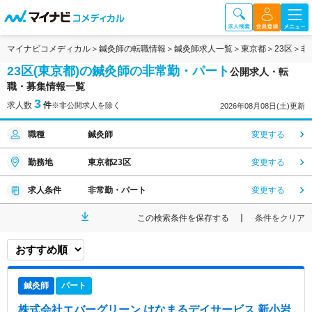
マイナビコメディカル
鍼灸師の転職情報
鍼灸師求人一覧
東京都
23区
非
23区(東京都)の鍼灸師の非常勤・パート
公開求人・転
職・募集情報一覧
3
求人数
件
※非公開求人を除く
2026年08月08日(土)更新
職種
鍼灸師
変更する
勤務地
東京都23区
変更する
求人条件
非常勤・パート
変更する
この検索条件を保存する
条件をクリア
鍼灸師
パート
株式会社エバーグリーン はなまるデイサービス 新小岩