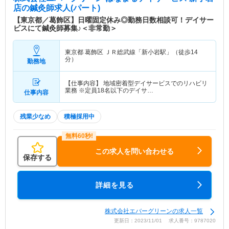
店
の鍼灸師求人(パート)
【東京都／葛飾区】日曜固定休み◎勤務日数相談可！デイサー
ビスにて鍼灸師募集♪＜非常勤＞
東京都 葛飾区
ＪＲ総武線「新小岩駅」（徒歩14
分）
勤務地
【仕事内容】 地域密着型デイサービスでのリハビリ
業務 ※定員18名以下のデイサ…
仕事内容
残業少なめ
積極採用中
この求人を問い合わせる
保存する
詳細を見る
株式会社エバーグリーンの求人一覧
更新日：2023/11/01 求人番号：9787020