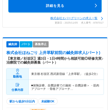
詳細を見る
株式会社エバーグリーンの求人一覧
更新日：2025/11/05 求人番号：9787017
鍼灸師
パート
募集停止
株式会社ほねごり 上井草駅前院
の鍼灸師求人(パート)
【東京都／杉並区】週3日・1日4時間から相談可能◎研修充実♪
治療院での鍼灸師募集（パート）
東京都 杉並区
西武新宿線「上井草駅」（徒歩2分）
勤務地
■保険診療、自費診療での施術 ＜自費診療＞ ・筋肉
アプローチ ・骨格アプローチ…
仕事内容
駅から徒歩5分以内
未経験OK