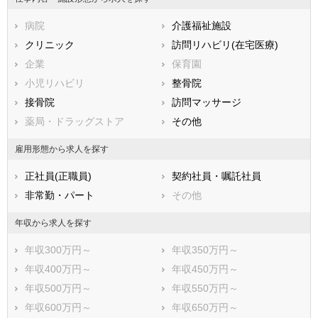
石川県
福井県
岐阜県
静岡県
病院
愛知県
介護福祉施設
三重県
滋賀県
クリニック
京都府
訪問リハビリ(在宅医療)
大阪府
兵庫県
企業
奈良県
保育園
和歌山県
鳥取県
小児リハビリ
島根県
整骨院
岡山県
広島県
接骨院
山口県
訪問マッサージ
徳島県
香川県
薬局・ドラッグストア
愛媛県
その他
高知県
福岡県
佐賀県
長崎県
雇用形態から求人を探す
熊本県
大分県
宮崎県
正社員(正職員)
契約社員・嘱託社員
鹿児島県
沖縄県
非常勤・パート
その他
年収から求人を探す
年収300万円～
年収350万円～
年収400万円～
年収450万円～
年収500万円～
年収550万円～
年収600万円～
年収650万円～