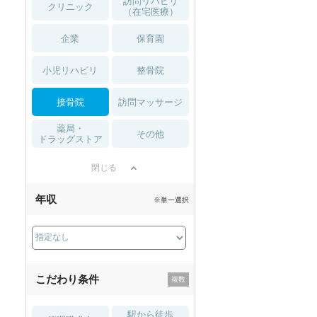
訪問リハビリ
クリニック
（在宅医療）
企業
保育園
小児リハビリ
整骨院
接骨院
訪問マッサージ
薬局・
その他
ドラッグストア
閉じる
年収
※単一選択
こだわり条件
駅から徒歩