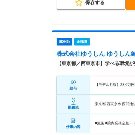
保存する
鍼灸師
正職員
株式会社ゆうしん ゆうしん
【東京都／西東京市】学べる環境が
【モデル月収】
28.0
万円
給与
東京都 西東京市
西武池
勤務地
■施術 ■院内業務全般
仕事内容