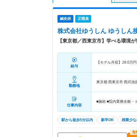
鍼灸師
正職員
株式会社ゆうしん ゆうしん
【東京都／西東京市】学べる環境が
【モデル月収】
28.0
万円
給与
東京都 西東京市
西武池
勤務地
■施術 ■院内業務全般
仕事内容
駅から徒歩5分以内
新卒OK
残業少な