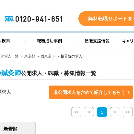
0120-941-651
無料転職サポートを
ド
求人検索
転職成功事例
転職支
灸師求人一覧
東京都
西東京市
接骨院の求人
の鍼灸師
公開求人・転職・募集情報一覧
開求人
非公開求人を含めて紹介してもらう
<<
<
>
>>
1
新着順