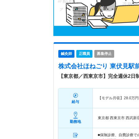
鍼灸師
正職員
募集停止
株式会社ほねごり 東伏見駅
【東京都／西東京市】完全週休2日
【モデル月収】
28.0
万円
給与
東京都 西東京市
西武新
勤務地
■保険診療、自費診療で