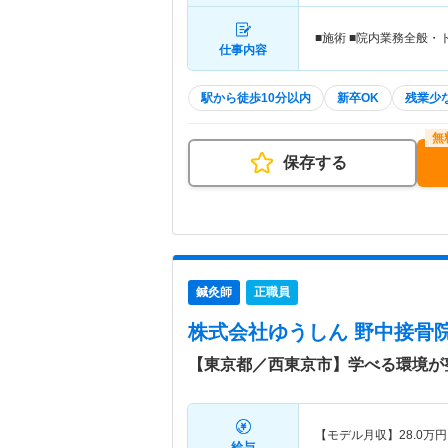
■施術 ■院内業務全般
仕事内容
駅から徒歩10分以内
新卒OK
残業少
保存する
鍼灸師
正職員
株式会社ゆうしん 野中接骨
【東京都／西東京市】学べる環境が
【モデル月収】
28.0
万円
給与