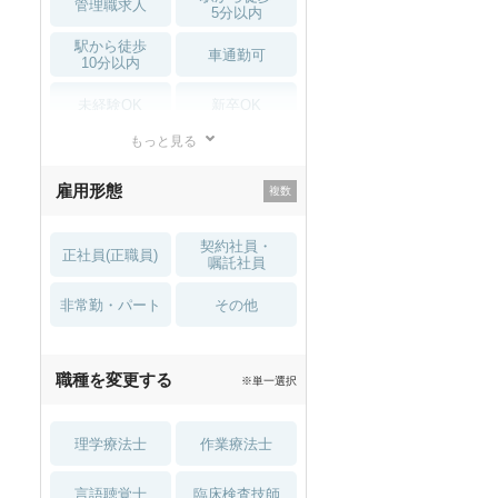
管理職求人
5分以内
駅から徒歩
車通勤可
10分以内
未経験OK
新卒OK
もっと見る
残業少なめ
寮・借り上げ
雇用形態
託児所・
住宅手当・補助
育児補助
契約社員・
正社員(正職員)
土日祝休
無資格 OK
嘱託社員
非常勤・パート
積極採用中
WEB面接OK
その他
2027年4月入職可
夏～秋入職可
職種を変更する
※単一選択
1月入職可
理学療法士
作業療法士
言語聴覚士
臨床検査技師