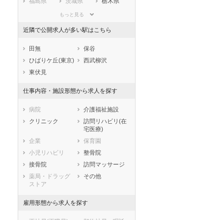
福島県
茨城県
栃木県
群馬県
埼玉県
千葉県
もっと見る
東京都
神奈川県
新潟県
近隣で公開求人が多い駅はこちら
山梨県
長野県
富山県
石川県
福井県
岐阜県
田無
保谷
静岡県
愛知県
三重県
ひばりケ丘(東京)
西武柳沢
滋賀県
京都府
大阪府
東伏見
兵庫県
奈良県
和歌山県
仕事内容・施設形態から求人を探す
鳥取県
島根県
岡山県
広島県
山口県
徳島県
病院
介護福祉施設
香川県
愛媛県
高知県
クリニック
訪問リハビリ(在
宅医療)
福岡県
佐賀県
長崎県
企業
保育園
熊本県
大分県
宮崎県
小児リハビリ
整骨院
鹿児島県
沖縄県
接骨院
訪問マッサージ
薬局・ドラッグ
その他
ストア
雇用形態から求人を探す