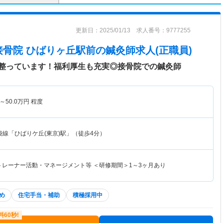
更新日：2025/01/13 求人番号：9777255
接骨院 ひばりヶ丘駅前
の鍼灸師求人(正職員)
整っています！福利厚生も充実◎接骨院での鍼灸師
～
50.0
万円
程度
袋線「ひばりケ丘(東京)駅」（徒歩4分）
・トレーナー活動・マネージメント等 ＜研修期間＞1～3ヶ月あり
め
住宅手当・補助
積極採用中