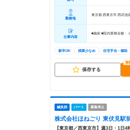
東京都 西東京市
西武池
勤務地
■施術 ■院内業務全般
仕事内容
新卒OK
残業少なめ
住宅手当・補助
保存する
鍼灸師
パート
募集停止
株式会社ほねごり 東伏見駅
【東京都／西東京市】週3日・1日