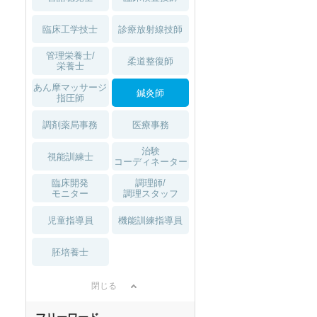
臨床工学技士
診療放射線技師
管理栄養士/
柔道整復師
栄養士
あん摩マッサージ
鍼灸師
指圧師
調剤薬局事務
医療事務
治験
視能訓練士
コーディネーター
臨床開発
調理師/
モニター
調理スタッフ
児童指導員
機能訓練指導員
胚培養士
閉じる