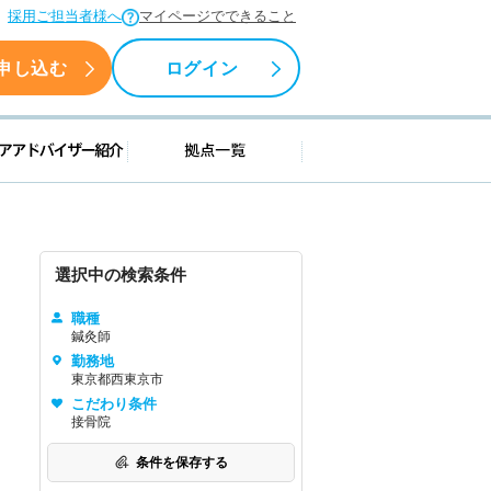
採用ご担当者様へ
マイページでできること
申し込む
ログイン
援情報
キャリアアドバイザー紹介
拠点一覧
選択中の検索条件
職種
鍼灸師
勤務地
東京都西東京市
こだわり条件
接骨院
条件を保存する