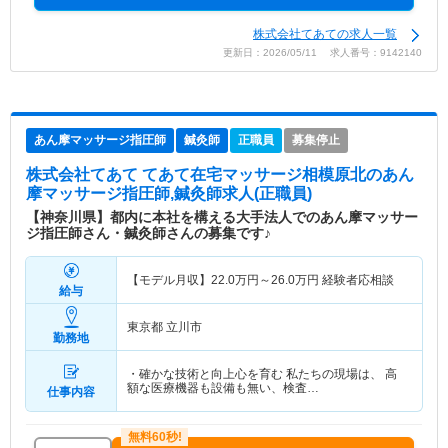
株式会社てあての求人一覧
更新日：2026/05/11 求人番号：9142140
あん摩マッサージ指圧師
鍼灸師
正職員
募集停止
株式会社てあて てあて在宅マッサージ相模原北
のあん
摩マッサージ指圧師,鍼灸師求人(正職員)
【神奈川県】都内に本社を構える大手法人でのあん摩マッサー
ジ指圧師さん・鍼灸師さんの募集です♪
【モデル月収】
22.0
万円～
26.0
万円
経験者応相談
給与
東京都 立川市
勤務地
・確かな技術と向上心を育む 私たちの現場は、 高
額な医療機器も設備も無い、検査…
仕事内容