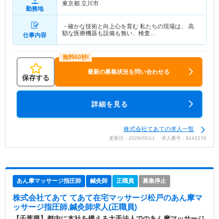
東京都 立川市
勤務地
・確かな技術と向上心を育む 私たちの現場は、 高
額な医療機器も設備も無い、検査…
仕事内容
最新の募集状況を問い合わせる
保存する
詳細を見る
株式会社てあての求人一覧
更新日：2026/05/11 求人番号：9142276
あん摩マッサージ指圧師
鍼灸師
正職員
募集停止
株式会社てあて てあて在宅マッサージ松戸
のあん摩マ
ッサージ指圧師,鍼灸師求人(正職員)
【千葉県】都内に本社を構える大手法人でのあん摩マッサージ