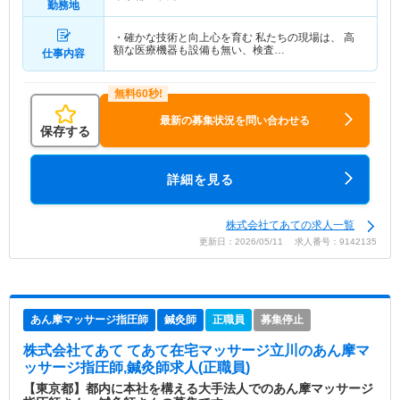
勤務地
・確かな技術と向上心を育む 私たちの現場は、 高
額な医療機器も設備も無い、検査…
仕事内容
最新の募集状況を問い合わせる
保存する
詳細を見る
株式会社てあての求人一覧
更新日：2026/05/11 求人番号：9142135
あん摩マッサージ指圧師
鍼灸師
正職員
募集停止
株式会社てあて てあて在宅マッサージ立川
のあん摩マ
ッサージ指圧師,鍼灸師求人(正職員)
【東京都】都内に本社を構える大手法人でのあん摩マッサージ