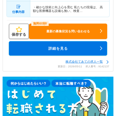
・確かな技術と向上心を育む 私たちの現場は、 高
額な医療機器も設備も無い、検査…
仕事内容
最新の募集状況を問い合わせる
保存する
詳細を見る
株式会社てあての求人一覧
更新日：2026/05/11 求人番号：9142137