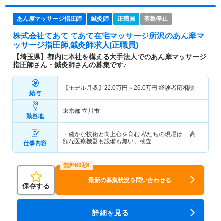
あん摩マッサージ指圧師
鍼灸師
正職員
募集停止
株式会社てあて てあて在宅マッサージ所沢
のあん摩マ
ッサージ指圧師,鍼灸師求人(正職員)
【埼玉県】都内に本社を構える大手法人でのあん摩マッサージ
指圧師さん・鍼灸師さんの募集です♪
【モデル月収】
22.0
万円～
26.0
万円
経験者応相談
給与
東京都 立川市
勤務地
・確かな技術と向上心を育む 私たちの現場は、 高
額な医療機器も設備も無い、検査…
仕事内容
最新の募集状況を問い合わせる
保存する
詳細を見る