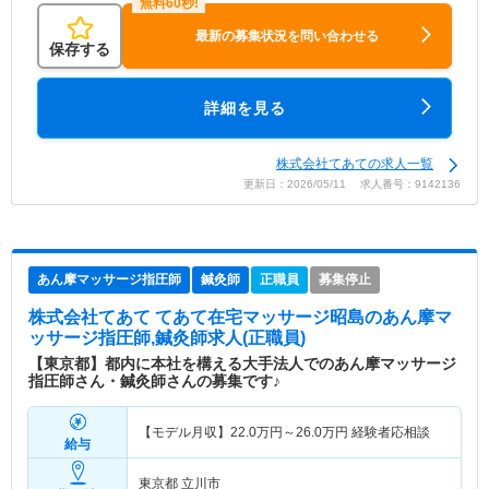
最新の募集状況を問い合わせる
保存する
詳細を見る
株式会社てあての求人一覧
更新日：2026/05/11 求人番号：9142136
あん摩マッサージ指圧師
鍼灸師
正職員
募集停止
株式会社てあて てあて在宅マッサージ昭島
のあん摩マ
ッサージ指圧師,鍼灸師求人(正職員)
【東京都】都内に本社を構える大手法人でのあん摩マッサージ
指圧師さん・鍼灸師さんの募集です♪
【モデル月収】
22.0
万円～
26.0
万円
経験者応相談
給与
東京都 立川市