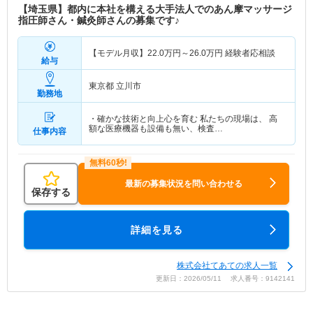
【埼玉県】都内に本社を構える大手法人でのあん摩マッサージ
指圧師さん・鍼灸師さんの募集です♪
【モデル月収】
22.0
万円～
26.0
万円
経験者応相談
給与
東京都 立川市
勤務地
・確かな技術と向上心を育む 私たちの現場は、 高
額な医療機器も設備も無い、検査…
仕事内容
最新の募集状況を問い合わせる
保存する
詳細を見る
株式会社てあての求人一覧
更新日：2026/05/11 求人番号：9142141