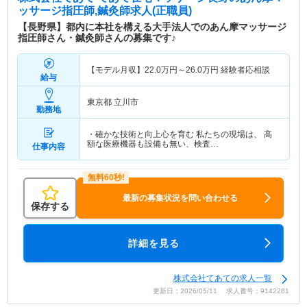
ッサージ指圧師,鍼灸師求人(正職員)
【長野県】都内に本社を構える大手法人でのあん摩マッサージ
指圧師さん・鍼灸師さんの募集です♪
【モデル月収】
22.0
万円～
26.0
万円
経験者応相談
給与
東京都 立川市
勤務地
・確かな技術と向上心を育む 私たちの現場は、 高
額な医療機器も設備も無い、検査…
仕事内容
最新の募集状況を問い合わせる
保存する
詳細を見る
株式会社てあての求人一覧
更新日：2026/05/11 求人番号：9142281