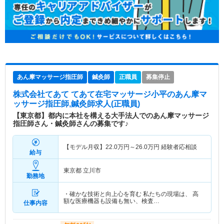
あん摩マッサージ指圧師
鍼灸師
正職員
募集停止
株式会社てあて てあて在宅マッサージ小平
のあん摩マ
ッサージ指圧師,鍼灸師求人(正職員)
【東京都】都内に本社を構える大手法人でのあん摩マッサージ
指圧師さん・鍼灸師さんの募集です♪
【モデル月収】
22.0
万円～
26.0
万円
経験者応相談
給与
東京都 立川市
勤務地
・確かな技術と向上心を育む 私たちの現場は、 高
額な医療機器も設備も無い、検査…
仕事内容