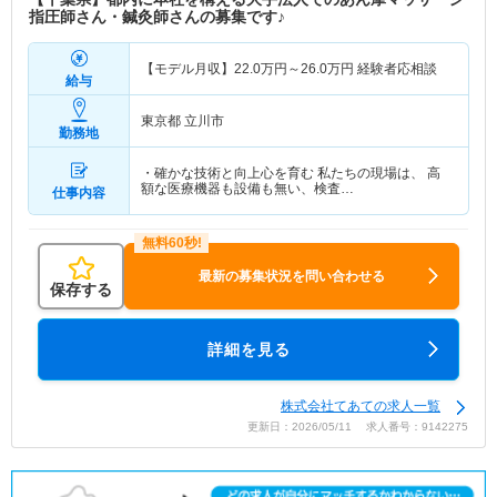
指圧師さん・鍼灸師さんの募集です♪
【モデル月収】
22.0
万円～
26.0
万円
経験者応相談
給与
東京都 立川市
勤務地
・確かな技術と向上心を育む 私たちの現場は、 高
額な医療機器も設備も無い、検査…
仕事内容
最新の募集状況を問い合わせる
保存する
詳細を見る
株式会社てあての求人一覧
更新日：2026/05/11 求人番号：9142275