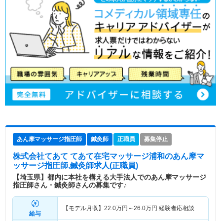
あん摩マッサージ指圧師
鍼灸師
正職員
募集停止
株式会社てあて てあて在宅マッサージ浦和
のあん摩マ
ッサージ指圧師,鍼灸師求人(正職員)
【埼玉県】都内に本社を構える大手法人でのあん摩マッサージ
指圧師さん・鍼灸師さんの募集です♪
【モデル月収】
22.0
万円～
26.0
万円
経験者応相談
給与