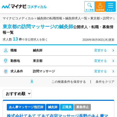
マイナビコメディカル
鍼灸師の転職情報
鍼灸師求人一覧
東京都
訪問マッ
東京都の訪問マッサージの鍼灸師
公開求人・転職・募集情
報一覧
13
求人数
件
※非公開求人を除く
2026年08月06日(木)更新
職種
鍼灸師
変更する
勤務地
東京都
変更する
求人条件
訪問マッサージ
変更する
この検索条件を保存する
条件をクリア
あん摩マッサージ指圧師
鍼灸師
正職員
募集停止
株式会社てあて てあて在宅マッサージ長野
のあん摩マ