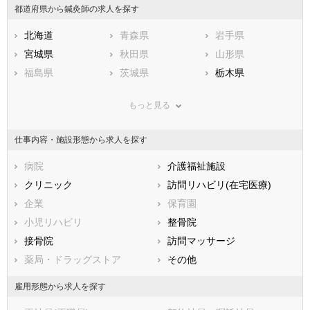
都道府県から鍼灸師の求人を探す
北海道
青森県
岩手県
宮城県
秋田県
山形県
福島県
茨城県
栃木県
群馬県
埼玉県
千葉県
もっと見る
東京都
神奈川県
新潟県
山梨県
長野県
富山県
仕事内容・施設形態から求人を探す
石川県
福井県
岐阜県
静岡県
病院
愛知県
介護福祉施設
三重県
滋賀県
クリニック
京都府
訪問リハビリ(在宅医療)
大阪府
兵庫県
企業
奈良県
保育園
和歌山県
鳥取県
小児リハビリ
島根県
整骨院
岡山県
広島県
接骨院
山口県
訪問マッサージ
徳島県
香川県
薬局・ドラッグストア
愛媛県
その他
高知県
福岡県
佐賀県
長崎県
雇用形態から求人を探す
熊本県
大分県
宮崎県