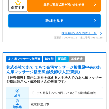
最新の募集状況を問い合わせる
保存する
詳細を見る
株式会社てあての求人一覧
更新日：2026/05/11 求人番号：9142138
あん摩マッサージ指圧師
鍼灸師
正職員
募集停止
株式会社てあて てあて在宅マッサージ相模原中央
のあ
ん摩マッサージ指圧師,鍼灸師求人(正職員)
【神奈川県】都内に本社を構える大手法人でのあん摩マッサー
ジ指圧師さん・鍼灸師さんの募集です♪
【モデル月収】
22.0
万円～
26.0
万円
経験者応相談
給与
東京都 立川市
勤務地