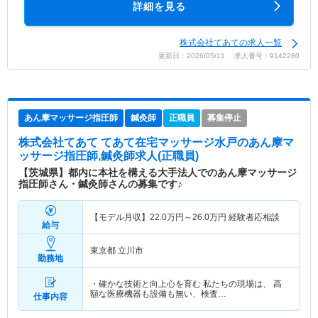
詳細を見る
株式会社てあての求人一覧
更新日：2026/05/11 求人番号：9142280
あん摩マッサージ指圧師
鍼灸師
正職員
募集停止
株式会社てあて てあて在宅マッサージ水戸
のあん摩マ
ッサージ指圧師,鍼灸師求人(正職員)
【茨城県】都内に本社を構える大手法人でのあん摩マッサージ
指圧師さん・鍼灸師さんの募集です♪
【モデル月収】
22.0
万円～
26.0
万円
経験者応相談
給与
東京都 立川市
勤務地
・確かな技術と向上心を育む 私たちの現場は、 高
額な医療機器も設備も無い、検査…
仕事内容