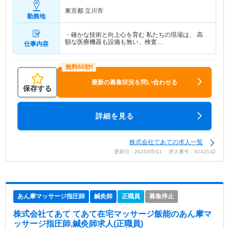
東京都 立川市
勤務地
・確かな技術と向上心を育む 私たちの現場は、 高
額な医療機器も設備も無い、検査…
仕事内容
最新の募集状況を問い合わせる
保存する
詳細を見る
株式会社てあての求人一覧
更新日：2026/05/11 求人番号：9142142
あん摩マッサージ指圧師
鍼灸師
正職員
募集停止
株式会社てあて てあて在宅マッサージ飯能
のあん摩マ
ッサージ指圧師,鍼灸師求人(正職員)