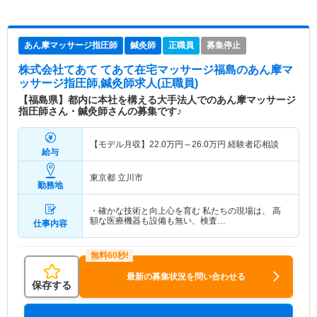
あん摩マッサージ指圧師
鍼灸師
正職員
募集停止
株式会社てあて てあて在宅マッサージ福島
のあん摩マ
ッサージ指圧師,鍼灸師求人(正職員)
【福島県】都内に本社を構える大手法人でのあん摩マッサージ
指圧師さん・鍼灸師さんの募集です♪
【モデル月収】
22.0
万円～
26.0
万円
経験者応相談
給与
東京都 立川市
勤務地
・確かな技術と向上心を育む 私たちの現場は、 高
額な医療機器も設備も無い、検査…
仕事内容
最新の募集状況を問い合わせる
保存する