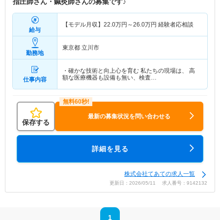
指圧師さん・鍼灸師さんの募集です♪
【モデル月収】
22.0
万円～
26.0
万円
経験者応相談
給与
東京都 立川市
勤務地
・確かな技術と向上心を育む 私たちの現場は、 高
額な医療機器も設備も無い、検査…
仕事内容
最新の募集状況を問い合わせる
保存する
詳細を見る
株式会社てあての求人一覧
更新日：2026/05/11 求人番号：9142132
1