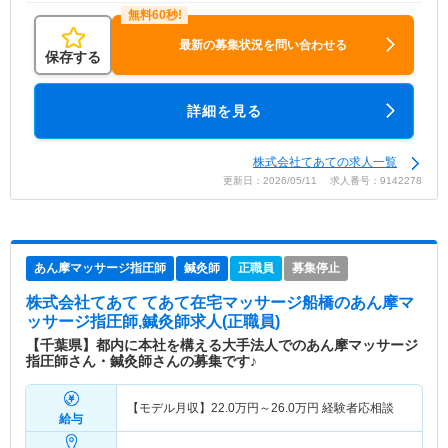
最新の募集状況を問い合わせる
保存する
詳細を見る
株式会社てあての求人一覧
更新日：2026/05/11 求人番号：9142278
あん摩マッサージ指圧師
鍼灸師
正職員
募集停止
株式会社てあて てあて在宅マッサージ船橋
のあん摩マ
ッサージ指圧師,鍼灸師求人(正職員)
【千葉県】都内に本社を構える大手法人でのあん摩マッサージ
指圧師さん・鍼灸師さんの募集です♪
【モデル月収】
22.0
万円～
26.0
万円
経験者応相談
給与