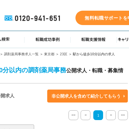
0120-941-651
無料転職サポートを
ド
求人検索
転職成功事例
転職支
調剤薬局事務求人一覧
東京都
23区
駅から徒歩10分以内の求人
10分以内の調剤薬局事務
公開求人・転職・募集情
公開求人
非公開求人を含めて紹介してもらう
<<
<
>
>>
1