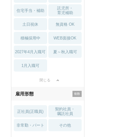
託児所・
住宅手当・補助
育児補助
土日祝休
無資格 OK
積極採用中
WEB面接OK
2027年4月入職可
夏～秋入職可
1月入職可
閉じる
雇用形態
契約社員・
正社員(正職員)
嘱託社員
非常勤・パート
その他