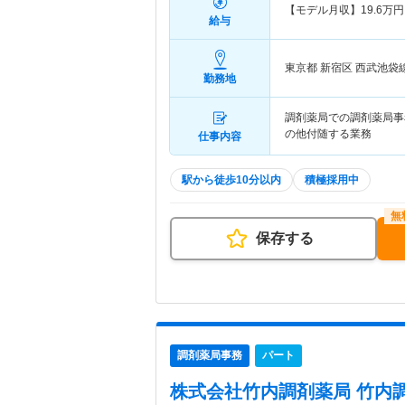
【モデル月収】
19.6
万円
給与
東京都 新宿区
西武池袋
勤務地
調剤薬局での調剤薬局事
の他付随する業務
仕事内容
駅から徒歩10分以内
積極採用中
保存する
調剤薬局事務
パート
株式会社竹内調剤薬局 竹内