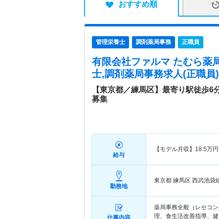
おすすめ順
管理栄養士
調剤薬局事務
正職員
有限会社ファルマ たむら薬局
士,調剤薬局事務求人(正職員)
【東京都／練馬区】最寄り駅徒歩6
募集
【モデル月収】
18.5
万円
給与
東京都 練馬区
西武池袋
勤務地
薬局事務全般（レセコン
理、食生活改善指導、健
仕事内容