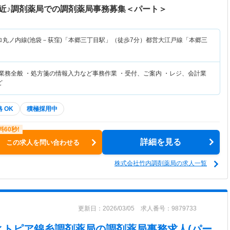
駅近♪調剤薬局での調剤薬局事務募集＜パート＞
ロ丸ノ内線(池袋－荻窪)「本郷三丁目駅」（徒歩7分）都営大江戸線「本郷三
務業務全般 ・処方箋の情報入力など事務作業 ・受付、ご案内 ・レジ、会計業
ど
 OK
積極採用中
詳細を見る
この求人を問い合わせる
株式会社竹内調剤薬局の求人一覧
更新日：2026/03/05 求人番号：9879733
ィトピア錦糸調剤薬局
の調剤薬局事務求人(パー