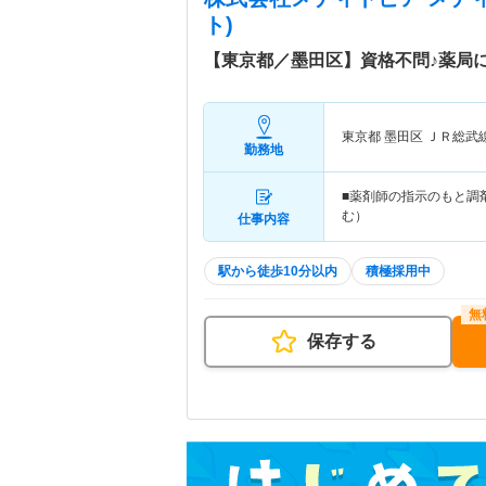
ト)
【東京都／墨田区】資格不問♪薬局
東京都 墨田区
ＪＲ総武
勤務地
■薬剤師の指示のもと調
む）
仕事内容
駅から徒歩10分以内
積極採用中
保存する