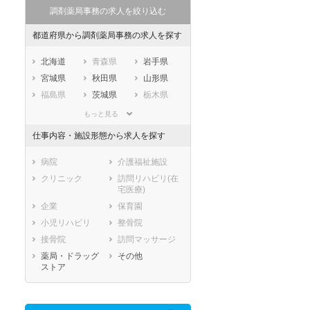
調剤薬局事務の求人を絞り込む
都道府県から調剤薬局事務の求人を探す
北海道
青森県
岩手県
宮城県
秋田県
山形県
福島県
茨城県
栃木県
群馬県
埼玉県
千葉県
もっと見る
東京都
神奈川県
新潟県
仕事内容・施設形態から求人を探す
山梨県
長野県
富山県
石川県
福井県
岐阜県
病院
介護福祉施設
静岡県
愛知県
三重県
クリニック
訪問リハビリ(在
宅医療)
滋賀県
京都府
大阪府
企業
保育園
兵庫県
奈良県
和歌山県
小児リハビリ
整骨院
鳥取県
島根県
岡山県
接骨院
訪問マッサージ
広島県
山口県
徳島県
薬局・ドラッグ
その他
香川県
愛媛県
高知県
ストア
福岡県
佐賀県
長崎県
熊本県
大分県
宮崎県