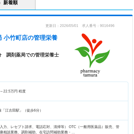
新着順
更新日：2026/05/01 求人番号：9016496
 小竹町店
の管理栄養
分 調剤薬局での管理栄養士
～
22.5
万円
程度
線「江古田駅」（徒歩6分）
入力、レセプト請求、電話応対、清掃等） OTC（一般用医薬品）販売、管
康相談業務、調剤補助、在宅訪問補助業務・…