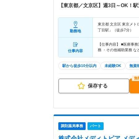
【東京都／文京区】週3日～OK！
東京都 文京区
東京メト
丁目駅」（徒歩7分）
勤務地
【仕事内容】 ■医療事
務 ・その他補助業務 な
仕事内容
駅から徒歩10分以内
未経験OK
無資格
保存する
調剤薬局事務
パート
株式会社メディトピア メデ