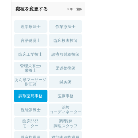
職種を変更する
※単一選択
理学療法士
作業療法士
言語聴覚士
臨床検査技師
臨床工学技士
診療放射線技師
管理栄養士/
柔道整復師
栄養士
あん摩マッサージ
鍼灸師
指圧師
調剤薬局事務
医療事務
治験
視能訓練士
コーディネーター
臨床開発
調理師/
モニター
調理スタッフ
児童指導員
機能訓練指導員