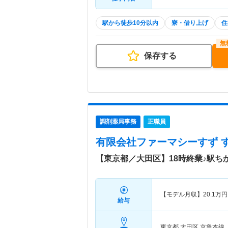
駅から徒歩10分以内
寮・借り上げ
住
保存する
調剤薬局事務
正職員
有限会社ファーマシーすず 
【東京都／大田区】18時終業♪駅
【モデル月収】
20.1
万円
給与
東京都 大田区
京急本線