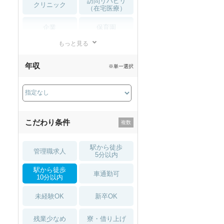
訪問リハビリ
クリニック
（在宅医療）
企業
保育園
もっと見る
小児リハビリ
整骨院
年収
※単一選択
接骨院
訪問マッサージ
薬局・
その他
ドラッグストア
こだわり条件
駅から徒歩
管理職求人
5分以内
駅から徒歩
車通勤可
10分以内
未経験OK
新卒OK
残業少なめ
寮・借り上げ