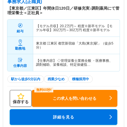
事務求人(正職員)
【東京都／江東区】年間休日120日／研修充実♪調剤薬局にて管
理栄養士＜正社員＞
【モデル月収】
20.2
万円～
程度※新卒モデル 【モ
デル年収】
302
万円～
302
万円
程度※新卒モデル
給与
東京都 江東区
都営新宿線「大島(東京)駅」（徒歩5
分）
勤務地
【仕事内容】 ◇管理栄養士業務全般 ・医療事務、
調剤補助、栄養相談、特定保健指…
仕事内容
駅から徒歩5分以内
残業少なめ
積極採用中
この求人を問い合わせる
保存する
詳細を見る