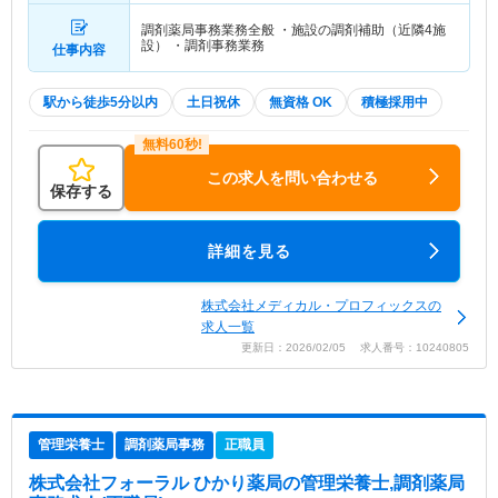
調剤薬局事務業務全般 ・施設の調剤補助（近隣4施
設） ・調剤事務業務
仕事内容
駅から徒歩5分以内
土日祝休
無資格 OK
積極採用中
この求人を問い合わせる
保存する
詳細を見る
株式会社メディカル・プロフィックスの
求人一覧
更新日：2026/02/05 求人番号：10240805
管理栄養士
調剤薬局事務
正職員
株式会社フォーラル ひかり薬局
の管理栄養士,調剤薬局