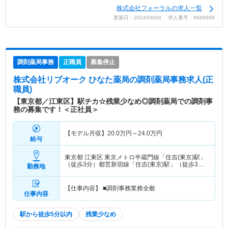
株式会社フォーラルの求人一覧
更新日：2024/06/04 求人番号：9689698
調剤薬局事務
正職員
募集停止
株式会社リブオーク ひなた薬局
の調剤薬局事務求人(正
職員)
【東京都／江東区】駅チカ☆残業少なめ◎調剤薬局での調剤事
務の募集です！＜正社員＞
【モデル月収】
20.0
万円～
24.0
万円
給与
東京都 江東区
東京メトロ半蔵門線「住吉(東京)駅」
（徒歩3分）都営新宿線「住吉(東京)駅」（徒歩3
勤務地
分）
【仕事内容】 ■調剤事務業務全般
仕事内容
駅から徒歩5分以内
残業少なめ