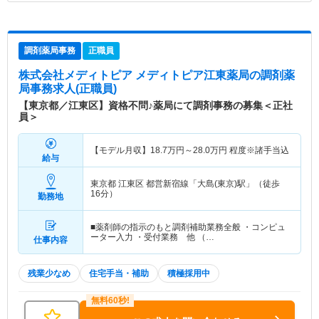
調剤薬局事務
正職員
株式会社メディトピア メディトピア江東薬局
の調剤薬
局事務求人(正職員)
【東京都／江東区】資格不問♪薬局にて調剤事務の募集＜正社
員＞
【モデル月収】
18.7
万円～
28.0
万円
程度※諸手当込
給与
東京都 江東区
都営新宿線「大島(東京)駅」（徒歩
16分）
勤務地
■薬剤師の指示のもと調剤補助業務全般 ・コンピュ
ーター入力 ・受付業務 他 （…
仕事内容
残業少なめ
住宅手当・補助
積極採用中