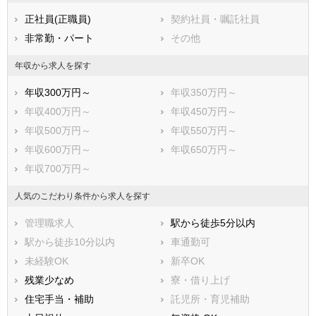
小平市
日野市
正社員(正職員)
契約社員・嘱託社員
東村山市
国分寺市
非常勤・パート
その他
国立市
福生市
狛江市
東大和市
年収から求人を探す
清瀬市
東久留米市
年収300万円～
年収350万円～
武蔵村山市
多摩市
年収400万円～
年収450万円～
稲城市
羽村市
年収500万円～
年収550万円～
あきる野市
西東京市
年収600万円～
年収650万円～
西多摩郡瑞穂町
西多摩郡日の出町
年収700万円～
西多摩郡檜原村
西多摩郡奥多摩町
大島町
利島村
人気のこだわり条件から求人を探す
新島村
神津島村
管理職求人
駅から徒歩5分以内
三宅村
御蔵島村
駅から徒歩10分以内
車通勤可
八丈島八丈町
青ヶ島村
未経験OK
新卒OK
小笠原村
残業少なめ
寮・借り上げ
住宅手当・補助
託児所・育児補助