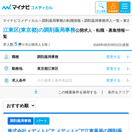
マイナビコメディカル
調剤薬局事務の転職情報
調剤薬局事務求人一覧
東京
江東区(東京都)の調剤薬局事務
公開求人・転職・募集情報一
覧
5
求人数
件
※非公開求人を除く
2026年08月09日(日)更新
職種
調剤薬局事務
変更する
勤務地
東京都江東区
変更する
求人条件
その他求人条件未設定
変更する
この検索条件を保存する
条件をクリア
調剤薬局事務
パート
株式会社メディトピア メディトピア江東薬局
の調剤薬