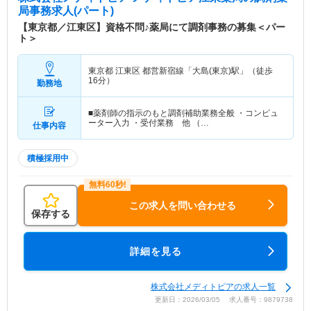
局事務求人(パート)
【東京都／江東区】資格不問♪薬局にて調剤事務の募集＜パー
ト＞
東京都 江東区
都営新宿線「大島(東京)駅」（徒歩
16分）
勤務地
■薬剤師の指示のもと調剤補助業務全般 ・コンピュ
ーター入力 ・受付業務 他 （…
仕事内容
積極採用中
この求人を問い合わせる
保存する
詳細を見る
株式会社メディトピアの求人一覧
更新日：2026/03/05 求人番号：9879738