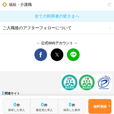
福祉・介護職
全ての利用者の皆さまへ
ご入職後のアフターフォローについて
公式SNSアカウント
関連サイト
マイナビDOCTOR
│
マイナビ看護師
│
マイナビ薬剤師
│
マイナビ保育士
0
0
0
件
件
件
運営会社
無料登録
保存した求人
最近見た求人
保存した条件
会社概要
│
ご利用規約
│
個人情報保護方針
│
サイトマップ
│
お問い合わせ