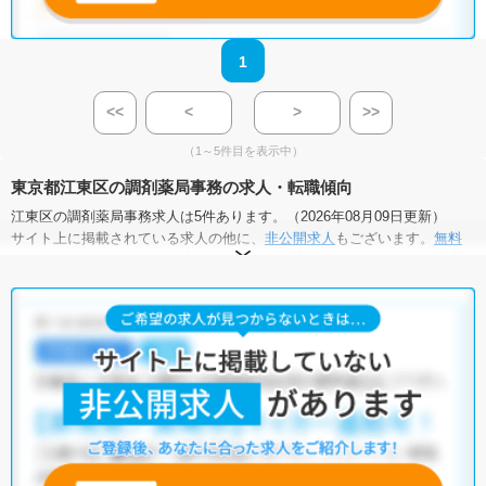
1
<<
<
>
>>
（1～5件目を表示中）
東京都江東区の調剤薬局事務の求人・転職傾向
江東区の調剤薬局事務求人は5件あります。（2026年08月09日更新）
サイト上に掲載されている求人の他に、
非公開求人
もございます。
無料
転職支援サービス
にお申し込みいただくと、全求人からご希望条件に合
う求人を提案させていただきます。
無料転職支援サービス
にお申し込みいただくと、ご希望条件をヒアリン
グした上で求人をご提案いたします。
ご希望条件がまだ定まっていない方は
人気の希望条件をピックアップし
た求人特集
をぜひご活用ください。
転職支援の他、情報収集や募集状況の確認も、お気軽にご相談くださ
い。