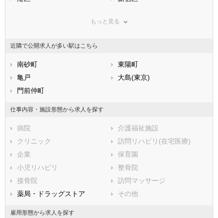
鳥取県
文京区
島根県
台東区
岡山県
もっと見る
広島県
墨田区
山口県
江東区
徳島県
香川県
品川区
愛媛県
目黒区
高知県
近隣で公開求人が多い駅はこちら
福岡県
大田区
佐賀県
世田谷区
長崎県
熊本県
渋谷区
南砂町
大分県
中野区
東陽町
宮崎県
鹿児島県
杉並区
亀戸
沖縄県
豊島区
大島(東京)
北区
門前仲町
荒川区
板橋区
練馬区
仕事内容・施設形態から求人を探す
足立区
葛飾区
病院
介護福祉施設
江戸川区
クリニック
訪問リハビリ(在宅医療)
市部
企業
保育園
八王子市
立川市
小児リハビリ
整骨院
武蔵野市
三鷹市
接骨院
訪問マッサージ
青梅市
府中市
薬局・ドラッグストア
その他
昭島市
調布市
町田市
小金井市
雇用形態から求人を探す