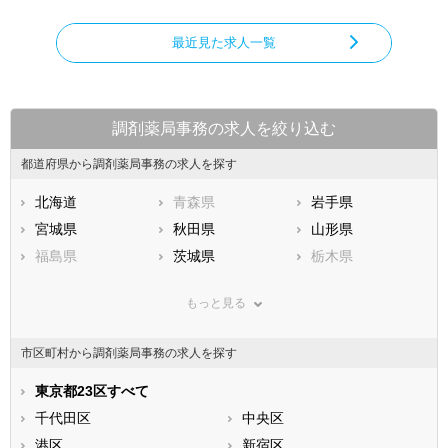
最近見た求人一覧
調剤薬局事務の求人を絞り込む
都道府県から調剤薬局事務の求人を探す
北海道
青森県
岩手県
宮城県
秋田県
山形県
福島県
茨城県
栃木県
群馬県
埼玉県
千葉県
もっと見る
東京都
神奈川県
新潟県
山梨県
長野県
富山県
市区町村から調剤薬局事務の求人を探す
石川県
福井県
岐阜県
静岡県
東京都23区すべて
愛知県
三重県
滋賀県
千代田区
京都府
中央区
大阪府
兵庫県
港区
奈良県
新宿区
和歌山県