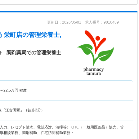
更新日：2026/05/01 求人番号：9016489
 栄町店
の管理栄養士,
分 調剤薬局での管理栄養士
～
22.5
万円
程度
線「江古田駅」（徒歩2分）
入力、レセプト請求、電話応対、清掃等） OTC（一般用医薬品）販売、管
康相談業務、調剤補助、在宅訪問補助業務・…