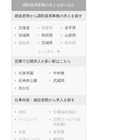
調剤薬局事務の求人を絞り込む
都道府県から調剤薬局事務の求人を探す
北海道
青森県
岩手県
宮城県
秋田県
山形県
福島県
茨城県
栃木県
群馬県
埼玉県
千葉県
もっと見る
東京都
神奈川県
新潟県
近隣で公開求人が多い駅はこちら
山梨県
長野県
富山県
石川県
福井県
岐阜県
大泉学園
中村橋
静岡県
愛知県
三重県
石神井公園
武蔵関
滋賀県
京都府
大阪府
光が丘
兵庫県
奈良県
和歌山県
仕事内容・施設形態から求人を探す
鳥取県
島根県
岡山県
広島県
山口県
徳島県
病院
介護福祉施設
香川県
愛媛県
高知県
クリニック
訪問リハビリ(在
宅医療)
福岡県
佐賀県
長崎県
企業
保育園
熊本県
大分県
宮崎県
小児リハビリ
整骨院