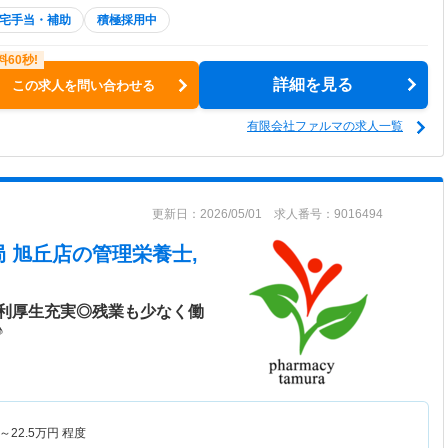
宅手当・補助
積極採用中
詳細を見る
この求人を問い合わせる
有限会社ファルマの求人一覧
更新日：2026/05/01 求人番号：9016494
 旭丘店
の管理栄養士,
利厚生充実◎残業も少なく働
♪
～
22.5
万円
程度