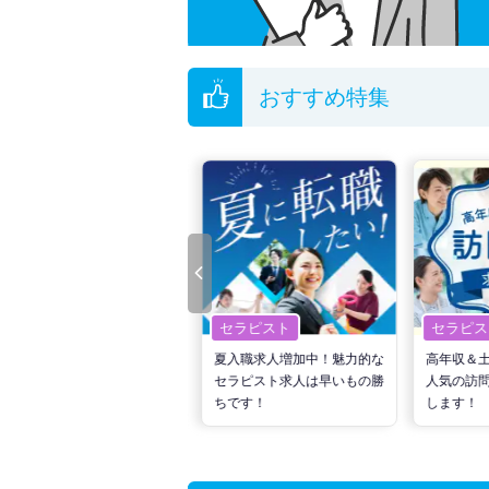
おすすめ特集
セラピスト
セラピスト
セラピス
転職で高収入を狙う！計画的
夏入職求人増加中！魅力的な
高年収＆
な活動でPTの好条件求人を
セラピスト求人は早いもの勝
人気の訪
見つけるには？
ちです！
します！