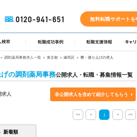
0120-941-651
無料転職サポートを
ド
求人検索
転職成功事例
転職支
調剤薬局事務求人一覧
東京都
練馬区
寮・借り上げの求人
上げの調剤薬局事務
公開求人・転職・募集情報一覧
開求人
非公開求人を含めて紹介してもらう
<<
<
>
>>
1
新着順