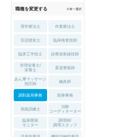
職種を変更する
※単一選択
理学療法士
作業療法士
言語聴覚士
臨床検査技師
臨床工学技士
診療放射線技師
管理栄養士/
柔道整復師
栄養士
あん摩マッサージ
鍼灸師
指圧師
調剤薬局事務
医療事務
治験
視能訓練士
コーディネーター
臨床開発
調理師/
モニター
調理スタッフ
児童指導員
機能訓練指導員