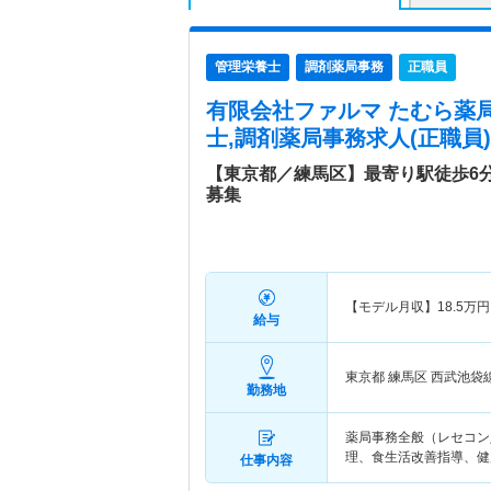
管理栄養士
調剤薬局事務
正職員
有限会社ファルマ たむら薬局
士,調剤薬局事務求人(正職員)
【東京都／練馬区】最寄り駅徒歩6
募集
【モデル月収】
18.5
万円
給与
東京都 練馬区
西武池袋
勤務地
薬局事務全般（レセコン
理、食生活改善指導、健
仕事内容