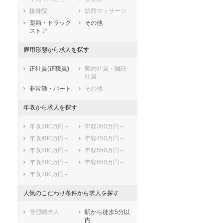
鹿児島県
沖縄県
接骨院
訪問マッサージ
薬局・ドラッグ
その他
ストア
雇用形態から求人を探す
正社員(正職員)
契約社員・嘱託
社員
非常勤・パート
その他
年収から求人を探す
年収300万円～
年収350万円～
年収400万円～
年収450万円～
セラピスト
セラピスト
年収500万円～
年収550万円～
年収600万円～
年収650万円～
ートダ
世の中の需要の高まりととも
ワークライフバランス重視派
スト向け
に増加傾向の「介護施設」求
の方へ！なぜ120日が基準？
年収700万円～
人をご紹介！
数え方も解説
人気のこだわり条件から求人を探す
管理職求人
駅から徒歩5分以
内