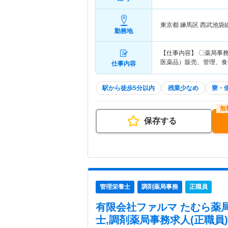
東京都 練馬区
西武池袋
勤務地
【仕事内容】 〇薬局事
医薬品）販売、管理、食
仕事内容
駅から徒歩5分以内
残業少なめ
寮・
保存する
管理栄養士
調剤薬局事務
正職員
有限会社ファルマ たむら薬局
士,調剤薬局事務求人(正職員)