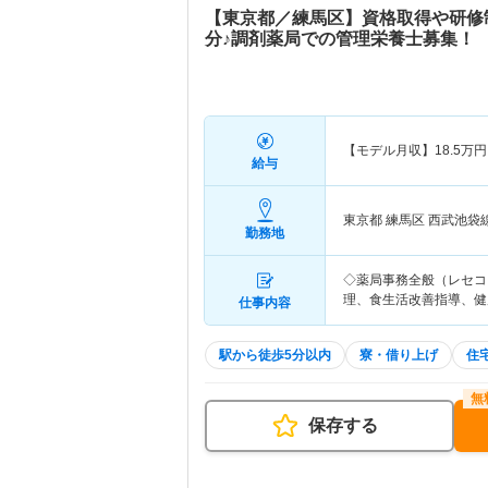
【東京都／練馬区】資格取得や研修
分♪調剤薬局での管理栄養士募集！
【モデル月収】
18.5
万円
給与
東京都 練馬区
西武池袋
勤務地
◇薬局事務全般（レセコ
理、食生活改善指導、健
仕事内容
駅から徒歩5分以内
寮・借り上げ
住
保存する