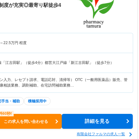
制度が充実◎最寄り駅徒歩4
～
22.5
万円
程度
線「江古田駅」（徒歩4分）都営大江戸線「新江古田駅」（徒歩7分）
ン入力、レセプト請求、電話応対、清掃等） OTC（一般用医薬品）販売、管
康相談業務、調剤補助、在宅訪問補助業務…
宅手当・補助
積極採用中
詳細を見る
この求人を問い合わせる
有限会社ファルマの求人一覧