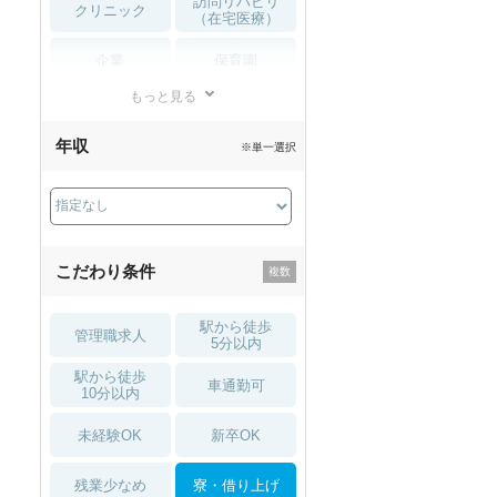
訪問リハビリ
クリニック
（在宅医療）
企業
保育園
もっと見る
小児リハビリ
整骨院
年収
※単一選択
接骨院
訪問マッサージ
薬局・
その他
ドラッグストア
こだわり条件
駅から徒歩
管理職求人
5分以内
駅から徒歩
車通勤可
10分以内
未経験OK
新卒OK
残業少なめ
寮・借り上げ