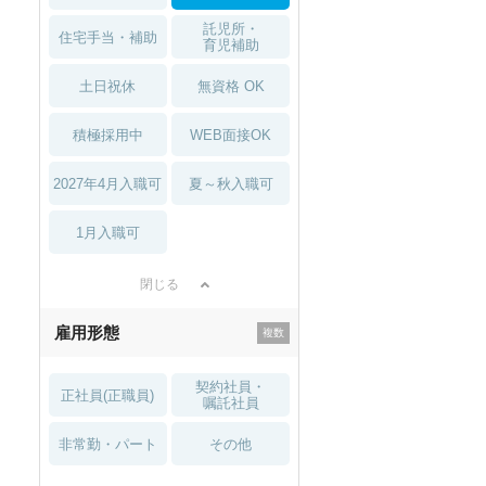
託児所・
住宅手当・補助
育児補助
土日祝休
無資格 OK
積極採用中
WEB面接OK
2027年4月入職可
夏～秋入職可
1月入職可
閉じる
雇用形態
契約社員・
正社員(正職員)
嘱託社員
非常勤・パート
その他