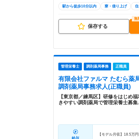
駅から徒歩10分以内
寮・借り上げ
住
保存する
管理栄養士
調剤薬局事務
正職員
有限会社ファルマ たむら薬局
調剤薬局事務求人(正職員)
【東京都／練馬区】研修をはじめ福
きやすい調剤薬局で管理栄養士募集
【モデル月収】
18.5
万円
給与