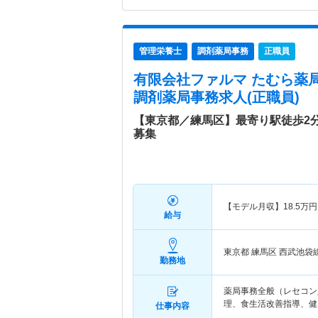
管理栄養士
調剤薬局事務
正職員
有限会社ファルマ たむら薬局
調剤薬局事務求人(正職員)
【東京都／練馬区】最寄り駅徒歩2
募集
【モデル月収】
18.5
万円
給与
東京都 練馬区
西武池袋
勤務地
薬局事務全般（レセコン
理、食生活改善指導、健
仕事内容