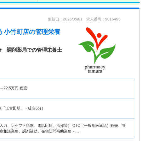
更新日：2026/05/01 求人番号：9016496
 小竹町店
の管理栄養
分 調剤薬局での管理栄養士
～
22.5
万円
程度
線「江古田駅」（徒歩6分）
入力、レセプト請求、電話応対、清掃等） OTC（一般用医薬品）販売、管
康相談業務、調剤補助、在宅訪問補助業務・…