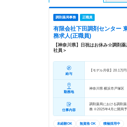
調剤薬局事務
正職員
有限会社下田調剤センター 東
務求人(正職員)
【神奈川県】日祝はお休み☆調剤薬
社員＞
【モデル月収】
20.1
万円
給与
神奈川県 横浜市戸塚区
勤務地
調剤薬局における調剤薬局
務 ※2025年4月に開局
仕事内容
未経験OK
無資格 OK
積極採用中