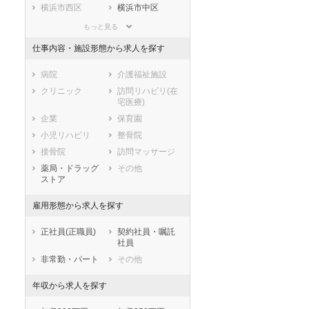
滋賀県
京都府
大阪府
横浜市西区
横浜市中区
兵庫県
奈良県
和歌山県
横浜市南区
横浜市保土ケ谷
もっと見る
区
鳥取県
島根県
岡山県
仕事内容・施設形態から求人を探す
横浜市磯子区
横浜市金沢区
広島県
山口県
徳島県
横浜市港北区
横浜市戸塚区
香川県
愛媛県
高知県
病院
介護福祉施設
横浜市港南区
横浜市旭区
福岡県
佐賀県
長崎県
クリニック
訪問リハビリ(在
横浜市緑区
横浜市瀬谷区
宅医療)
熊本県
大分県
宮崎県
横浜市栄区
横浜市泉区
企業
保育園
鹿児島県
沖縄県
横浜市青葉区
横浜市都筑区
小児リハビリ
整骨院
川崎市すべて
接骨院
訪問マッサージ
川崎市川崎区
川崎市幸区
薬局・ドラッグ
その他
ストア
川崎市中原区
川崎市高津区
川崎市多摩区
川崎市宮前区
雇用形態から求人を探す
川崎市麻生区
正社員(正職員)
契約社員・嘱託
相模原市すべて
社員
相模原市緑区
相模原市中央区
非常勤・パート
その他
相模原市南区
市部
年収から求人を探す
横須賀市
平塚市