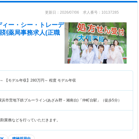
更新日：2026/07/06 求人番号：10137285
ディー・シー・トレーデ
調剤薬局事務求人(正職
～
【モデル年収】
280
万円～
程度 モデル年収
横浜市営地下鉄ブルーライン(あざみ野－湘南台)「仲町台駅」（徒歩5分）
調剤業務などを行っていただきます。
OK
積極採用中