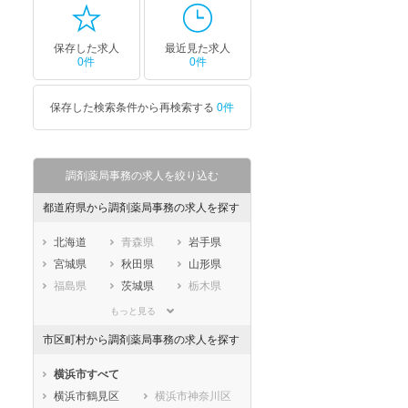
保存した求人
最近見た求人
0件
0件
保存した検索条件から再検索する
0件
調剤薬局事務の求人を絞り込む
都道府県から調剤薬局事務の求人を探す
北海道
青森県
岩手県
宮城県
秋田県
山形県
福島県
茨城県
栃木県
群馬県
埼玉県
千葉県
もっと見る
東京都
神奈川県
新潟県
市区町村から調剤薬局事務の求人を探す
山梨県
長野県
富山県
石川県
福井県
岐阜県
横浜市すべて
静岡県
愛知県
三重県
横浜市鶴見区
横浜市神奈川区