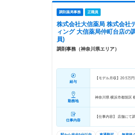
調剤薬局事務
正職員
株式会社大信薬局 株式会社
ィング 大信薬局仲町台店
の
員)
調剤事務（神奈川県エリア）
【モデル月収】
20.5
万円
給与
神奈川県 横浜市都筑区
勤務地
【仕事内容】 店舗にて
仕事内容
駅から徒歩5分以内
車通勤可
無資格 