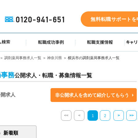
0120-941-651
無料転職サポートを
ド
求人検索
転職成功事例
転職支
調剤薬局事務求人一覧
神奈川県
横浜市の調剤薬局事務求人一覧
局事務
公開求人・転職・募集情報一覧
公開求人
非公開求人を含めて紹介してもらう
<<
<
>
>>
1
2
新着順