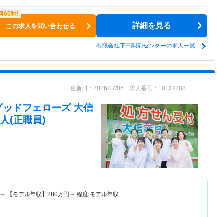
詳細を見る
この求人を問い合わせる
有限会社下田調剤センターの求人一覧
更新日：2026/07/06 求人番号：10137288
グッドフェローズ 大信
人(正職員)
～
【モデル年収】
280
万円～
程度 モデル年収