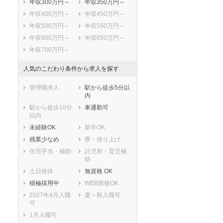
年収300万円～
年収350万円～
鎌倉市
藤沢市
年収400万円～
年収450万円～
小田原市
茅ヶ崎市
年収500万円～
年収550万円～
逗子市
三浦市
年収600万円～
年収650万円～
秦野市
厚木市
年収700万円～
大和市
伊勢原市
海老名市
座間市
人気のこだわり条件から求人を探す
南足柄市
綾瀬市
管理職求人
駅から徒歩5分以
三浦郡葉山町
高座郡寒川町
内
中郡大磯町
中郡二宮町
駅から徒歩10分
車通勤可
足柄上郡中井町
足柄上郡大井町
以内
足柄上郡松田町
足柄上郡山北町
未経験OK
新卒OK
足柄上郡開成町
足柄下郡箱根町
残業少なめ
寮・借り上げ
足柄下郡真鶴町
足柄下郡湯河原
住宅手当・補助
託児所・育児補
町
助
愛甲郡愛川町
愛甲郡清川村
土日祝休
無資格 OK
積極採用中
WEB面接OK
2027年4月入職
夏～秋入職可
可
1月入職可