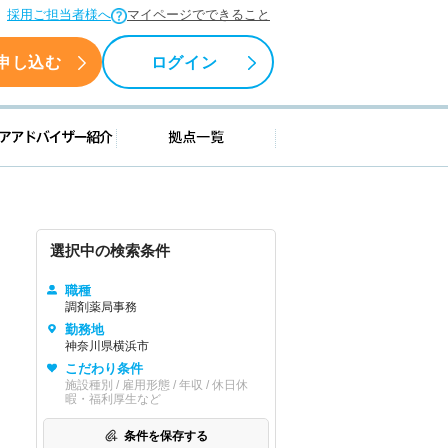
採用ご担当者様へ
マイページでできること
申し込む
ログイン
援情報
キャリアアドバイザー紹介
拠点一覧
選択中の検索条件
職種
調剤薬局事務
勤務地
神奈川県横浜市
こだわり条件
施設種別 / 雇用形態 / 年収 / 休日休
暇・福利厚生など
条件を保存する