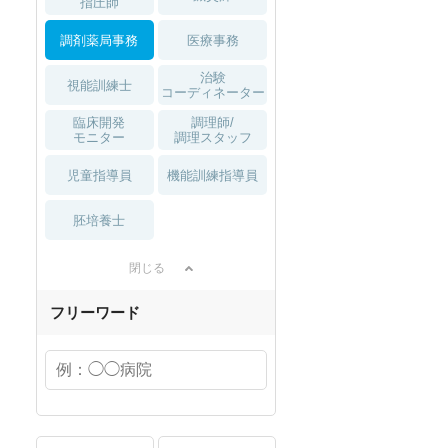
指圧師
調剤薬局事務
医療事務
治験
視能訓練士
コーディネーター
臨床開発
調理師/
モニター
調理スタッフ
児童指導員
機能訓練指導員
胚培養士
閉じる
フリーワード