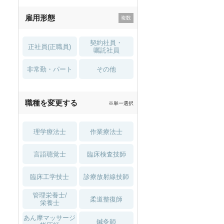
残業少なめ
寮・借り上げ
雇用形態
託児所・
住宅手当・補助
育児補助
契約社員・
正社員(正職員)
土日祝休
無資格 OK
嘱託社員
非常勤・パート
積極採用中
WEB面接OK
その他
2027年4月入職可
夏～秋入職可
職種を変更する
※単一選択
1月入職可
理学療法士
作業療法士
言語聴覚士
臨床検査技師
臨床工学技士
診療放射線技師
管理栄養士/
柔道整復師
栄養士
あん摩マッサージ
鍼灸師