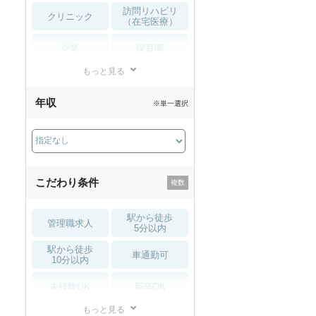
訪問リハビリ
クリニック
（在宅医療）
企業
保育園
もっと見る
小児リハビリ
整骨院
年収
※単一選択
接骨院
訪問マッサージ
薬局・
その他
ドラッグストア
こだわり条件
駅から徒歩
管理職求人
5分以内
駅から徒歩
車通勤可
10分以内
未経験OK
新卒OK
もっと見る