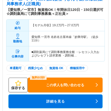
局事務求人(正職員)
【愛知県／一宮市】無資格OK！年間休日120日・150日選択可
☆調剤薬局にて調剤事務募集＜正社員＞
【モデル月収】
19.2
万円～
27.0
万円
給与
愛知県 一宮市
名鉄名古屋本線「妙興寺駅」（徒歩
11分）
勤務地
■調剤薬局にて調剤事務業務全般 ・レセコン入力お
よびレセプト請求業務 ・調剤補…
仕事内容
車通勤可
残業少なめ
無資格 OK
積極採用中
この求人を問い合わせる
保存する
詳細を見る