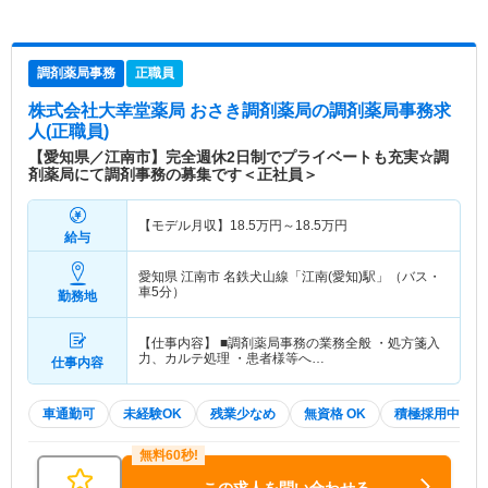
調剤薬局事務
正職員
株式会社大幸堂薬局 おさき調剤薬局
の調剤薬局事務求
人(正職員)
【愛知県／江南市】完全週休2日制でプライベートも充実☆調
剤薬局にて調剤事務の募集です＜正社員＞
【モデル月収】
18.5
万円～
18.5
万円
給与
愛知県 江南市
名鉄犬山線「江南(愛知)駅」（バス・
車5分）
勤務地
【仕事内容】 ■調剤薬局事務の業務全般 ・処方箋入
力、カルテ処理 ・患者様等へ…
仕事内容
車通勤可
未経験OK
残業少なめ
無資格 OK
積極採用中