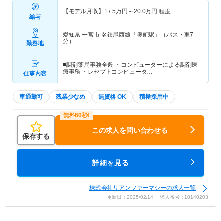
【モデル月収】
17.5
万円～
20.0
万円
程度
給与
愛知県 一宮市
名鉄尾西線「奥町駅」（バス・車7
分）
勤務地
■調剤薬局事務全般 ・コンピューターによる調剤医
療事務 ・レセプトコンピュータ…
仕事内容
車通勤可
残業少なめ
無資格 OK
積極採用中
この求人を問い合わせる
保存する
詳細を見る
株式会社リアンファーマシーの求人一覧
更新日：2025/02/14 求人番号：10140203