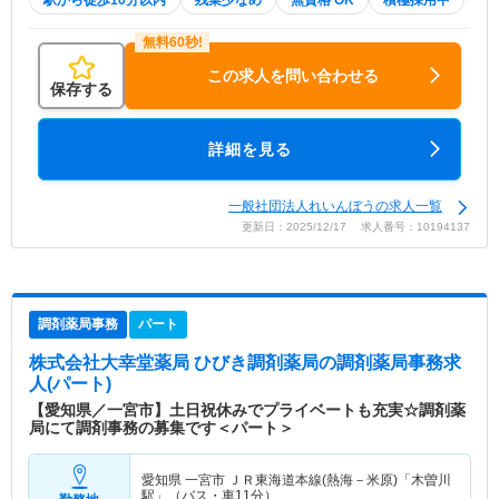
駅から徒歩10分以内
残業少なめ
無資格 OK
積極採用中
この求人を問い合わせる
保存する
詳細を見る
一般社団法人れいんぼうの求人一覧
更新日：2025/12/17 求人番号：10194137
調剤薬局事務
パート
株式会社大幸堂薬局 ひびき調剤薬局
の調剤薬局事務求
人(パート)
【愛知県／一宮市】土日祝休みでプライベートも充実☆調剤薬
局にて調剤事務の募集です＜パート＞
愛知県 一宮市
ＪＲ東海道本線(熱海－米原)「木曽川
駅」（バス・車11分）