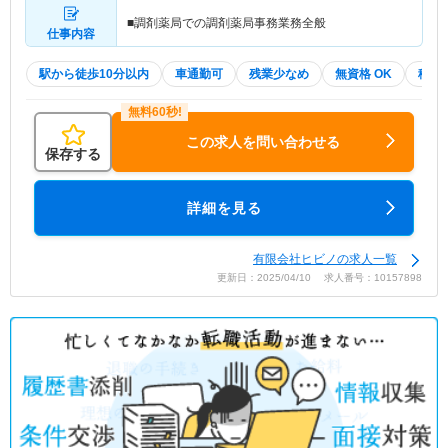
■調剤薬局での調剤薬局事務業務全般
仕事内容
駅から徒歩10分以内
車通勤可
残業少なめ
無資格 OK
積極
この求人を問い合わせる
保存する
詳細を見る
有限会社ヒビノの求人一覧
更新日：2025/04/10 求人番号：10157898