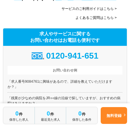
サービスのご利用ガイドはこちら >
よくあるご質問はこちら >
求人やサービスに関する
お問い合わせはお電話も便利です
0120-941-651
お問い合わせ例
「求人番号9084761に興味があるので、詳細を教えていただけます
か？」
「残業が少なめの病院をJR○○線の沿線で探していますが、おすすめの病
院はありますか？」
0
0
0
件
件
件
「訪問リハビリの募集を都内で探しています。マイナビコメディカルに載
無料登録
保存した求人
最近見た求人
保存した条件
っている○○○○○以外におすすめの求人はありますか？」