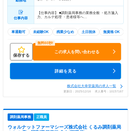
勤務地
【仕事内容】 ■調剤薬局事務の業務全般 ・処方箋入
力、カルテ処理 ・患者様等へ…
仕事内容
車通勤可
未経験OK
残業少なめ
土日祝休
無資格 OK
積
この求人を問い合わせる
保存する
詳細を見る
株式会社大幸堂薬局の求人一覧
更新日：2025/12/16 求人番号：10157167
調剤薬局事務
正職員
ウォルナットファーマシーズ株式会社 くるみ調剤薬局