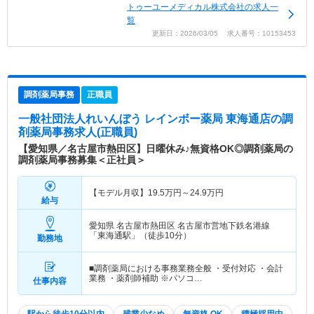
トゥーユーメディカル株式会社の求人一
覧
更新日：2026/03/05 求人番号：10153453
調剤薬局事務
正職員
一般社団法人れいんぼう レインボー薬局 東海通店
の調
剤薬局事務求人(正職員)
【愛知県／名古屋市熱田区】日曜休み♪無資格OK◎調剤薬局の
調剤薬局事務募集＜正社員＞
【モデル月収】
19.5
万円～
24.9
万円
給与
愛知県 名古屋市熱田区
名古屋市営地下鉄名港線
「東海通駅」（徒歩10分）
勤務地
■調剤薬局における事務業務全般 ・受付対応 ・会計
業務 ・薬剤師補助 ※パソコ…
仕事内容