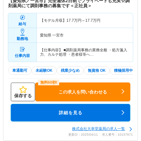
【愛知県／一宮市】完全週休2日制でプライベートも充実☆調
剤薬局にて調剤事務の募集です＜正社員＞
【モデル月収】
17.7
万円～
17.7
万円
給与
愛知県 一宮市
勤務地
【仕事内容】 ■調剤薬局事務の業務全般 ・処方箋入
力、カルテ処理 ・患者様等へ…
仕事内容
車通勤可
未経験OK
残業少なめ
無資格 OK
積極採用中
この求人を問い合わせる
保存する
詳細を見る
株式会社大幸堂薬局の求人一覧
更新日：2025/04/11 求人番号：10157671