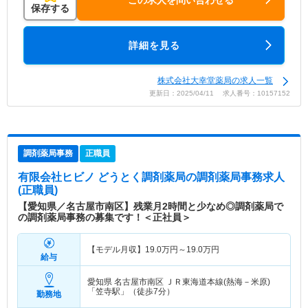
この求人を問い合わせる
保存する
詳細を見る
株式会社大幸堂薬局の求人一覧
更新日：2025/04/11 求人番号：10157152
調剤薬局事務
正職員
有限会社ヒビノ どうとく調剤薬局
の調剤薬局事務求人
(正職員)
【愛知県／名古屋市南区】残業月2時間と少なめ◎調剤薬局で
の調剤薬局事務の募集です！＜正社員＞
【モデル月収】
19.0
万円～
19.0
万円
給与
愛知県 名古屋市南区
ＪＲ東海道本線(熱海－米原)
「笠寺駅」（徒歩7分）
勤務地