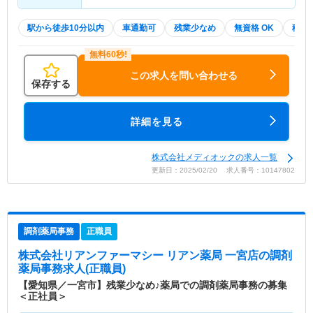
駅から徒歩10分以内
車通勤可
残業少なめ
無資格 OK
積極
この求人を問い合わせる
保存する
詳細を見る
株式会社メディオックの求人一覧
更新日：2025/02/20 求人番号：10147802
調剤薬局事務
正職員
株式会社リアンファーマシー リアン薬局 一宮店
の調剤
薬局事務求人(正職員)
【愛知県／一宮市】残業少なめ♪薬局での調剤薬局事務の募集
＜正社員＞