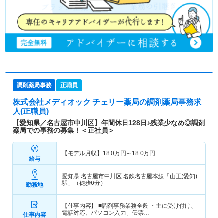
調剤薬局事務
正職員
株式会社メディオック チェリー薬局
の調剤薬局事務求
人(正職員)
【愛知県／名古屋市中川区】年間休日128日♪残業少なめ◎調剤
薬局での事務の募集！＜正社員＞
【モデル月収】
18.0
万円～
18.0
万円
給与
愛知県 名古屋市中川区
名鉄名古屋本線「山王(愛知)
駅」（徒歩6分）
勤務地
【仕事内容】 ■調剤事務業務全般 ・主に受け付け、
電話対応、パソコン入力、伝票…
仕事内容