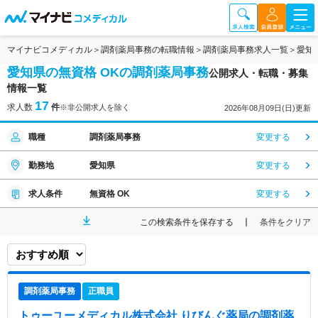
マイナビコメディカル
調剤薬局事務の転職情報
調剤薬局事務求人一覧
愛知
愛知県の無資格 OKの調剤薬局事務
公開求人・転職・募集
情報一覧
17
求人数
件
※非公開求人を除く
2026年08月09日(日)更新
職種
調剤薬局事務
変更する
勤務地
愛知県
変更する
求人条件
無資格 OK
変更する
この検索条件を保存する
条件をクリア
調剤薬局事務
正職員
トゥーユーメディカル株式会社 りびんぐ薬局
の調剤薬