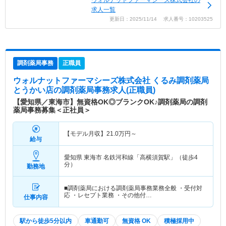
ウォルナットファーマシーズ株式会社の
求人一覧
更新日：2025/11/14 求人番号：10203525
調剤薬局事務
正職員
ウォルナットファーマシーズ株式会社 くるみ調剤薬局
とうかい店
の調剤薬局事務求人(正職員)
【愛知県／東海市】無資格OK◎ブランクOK♪調剤薬局の調剤
薬局事務募集＜正社員＞
【モデル月収】
21.0
万円～
給与
愛知県 東海市
名鉄河和線「高横須賀駅」（徒歩4
分）
勤務地
■調剤薬局における調剤薬局事務業務全般 ・受付対
応 ・レセプト業務 ・その他付…
仕事内容
駅から徒歩5分以内
車通勤可
無資格 OK
積極採用中