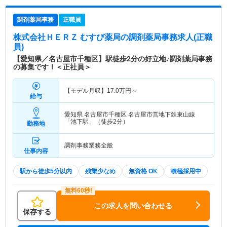
調剤薬局事務
正職員
株式会社ＨＥＲＺ むすび薬局
の調剤薬局事務求人(正職
員)
【愛知県／名古屋市千種区】駅徒歩2分の好立地♪調剤薬局事務
の募集です！＜正社員＞
【モデル月収】
17.0
万円～
給与
愛知県 名古屋市千種区
名古屋市営地下鉄東山線
「池下駅」（徒歩2分）
勤務地
調剤事務業務全般
仕事内容
駅から徒歩5分以内
残業少なめ
無資格 OK
積極採用中
この求人を問い合わせる
保存する