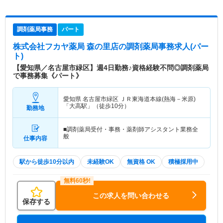
調剤薬局事務
パート
株式会社フカヤ薬局 森の里店
の調剤薬局事務求人(パー
ト)
【愛知県／名古屋市緑区】週4日勤務♪資格経験不問◎調剤薬局
で事務募集《パート》
愛知県 名古屋市緑区
ＪＲ東海道本線(熱海－米原)
「大高駅」（徒歩10分）
勤務地
■調剤薬局受付・事務・薬剤師アシスタント業務全
般
仕事内容
駅から徒歩10分以内
未経験OK
無資格 OK
積極採用中
この求人を問い合わせる
保存する