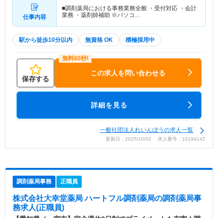
■調剤薬局における事務業務全般 ・受付対応 ・会計
業務 ・薬剤師補助 ※パソコ…
仕事内容
駅から徒歩10分以内
無資格 OK
積極採用中
この求人を問い合わせる
保存する
詳細を見る
一般社団法人れいんぼうの求人一覧
更新日：2025/10/02 求人番号：10194142
調剤薬局事務
正職員
株式会社大幸堂薬局 ハートフル調剤薬局
の調剤薬局事
務求人(正職員)