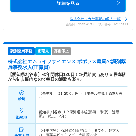
詳細を見る
株式会社フカヤ薬局の求人一覧
更新日：2025/01/14 求人番号：10119112
調剤薬局事務
正職員
募集停止
株式会社エムライフサイエンス ポポラス薬局
の調剤薬
局事務求人(正職員)
【愛知県刈谷市】≪年間休日120日！≫昇給賞与あり☆最寄駅
から徒歩圏内なので毎日の通勤も楽々♪
【モデル月収】
20.0
万円～
【モデル年収】
330
万円
～
給与
愛知県 刈谷市
ＪＲ東海道本線(熱海－米原)「逢妻
駅」（徒歩12分）
勤務地
【仕事内容】 保険調剤薬局における受付、処方入
力、医薬品ピッキング、会計等の外…
仕事内容