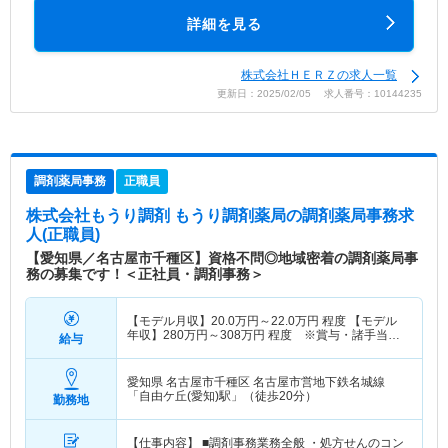
詳細を見る
株式会社ＨＥＲＺの求人一覧
更新日：2025/02/05 求人番号：10144235
調剤薬局事務
正職員
株式会社もうり調剤 もうり調剤薬局
の調剤薬局事務求
人(正職員)
【愛知県／名古屋市千種区】資格不問◎地域密着の調剤薬局事
務の募集です！＜正社員・調剤事務＞
【モデル月収】
20.0
万円～
22.0
万円
程度 【モデル
年収】
280
万円～
308
万円
程度 ※賞与・諸手当含
給与
む
愛知県 名古屋市千種区
名古屋市営地下鉄名城線
「自由ケ丘(愛知)駅」（徒歩20分）
勤務地
【仕事内容】 ■調剤事務業務全般 ・処方せんのコン