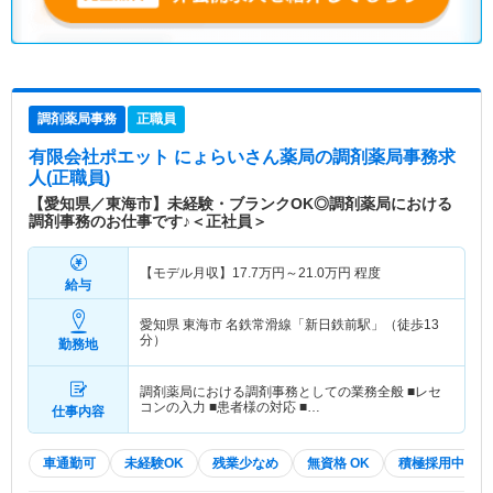
調剤薬局事務
正職員
有限会社ポエット にょらいさん薬局
の調剤薬局事務求
人(正職員)
【愛知県／東海市】未経験・ブランクOK◎調剤薬局における
調剤事務のお仕事です♪＜正社員＞
【モデル月収】
17.7
万円～
21.0
万円
程度
給与
愛知県 東海市
名鉄常滑線「新日鉄前駅」（徒歩13
分）
勤務地
調剤薬局における調剤事務としての業務全般 ■レセ
コンの入力 ■患者様の対応 ■…
仕事内容
車通勤可
未経験OK
残業少なめ
無資格 OK
積極採用中