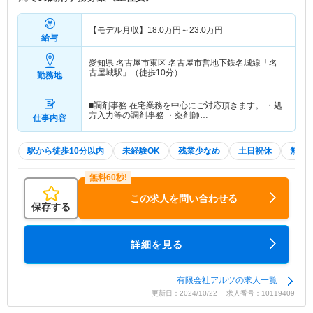
【モデル月収】
18.0
万円～
23.0
万円
給与
愛知県 名古屋市東区
名古屋市営地下鉄名城線「名
古屋城駅」（徒歩10分）
勤務地
■調剤事務 在宅業務を中心にご対応頂きます。 ・処
方入力等の調剤事務 ・薬剤師…
仕事内容
駅から徒歩10分以内
未経験OK
残業少なめ
土日祝休
無資格
この求人を問い合わせる
保存する
詳細を見る
有限会社アルツの求人一覧
更新日：2024/10/22 求人番号：10119409