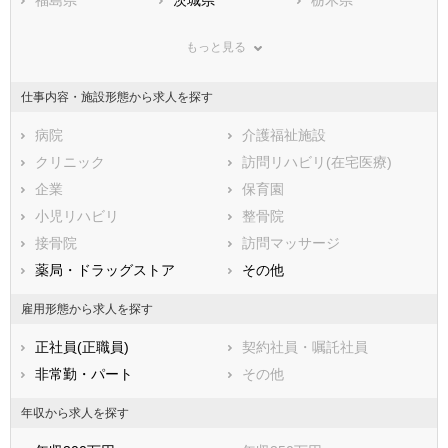
群馬県
埼玉県
千葉県
もっと見る
東京都
神奈川県
新潟県
山梨県
長野県
富山県
仕事内容・施設形態から求人を探す
石川県
福井県
岐阜県
静岡県
病院
愛知県
介護福祉施設
三重県
滋賀県
クリニック
京都府
訪問リハビリ(在宅医療)
大阪府
兵庫県
企業
奈良県
保育園
和歌山県
鳥取県
小児リハビリ
島根県
整骨院
岡山県
広島県
接骨院
山口県
訪問マッサージ
徳島県
香川県
薬局・ドラッグストア
愛媛県
その他
高知県
福岡県
佐賀県
長崎県
雇用形態から求人を探す
熊本県
大分県
宮崎県
正社員(正職員)
契約社員・嘱託社員
鹿児島県
沖縄県
非常勤・パート
その他
年収から求人を探す