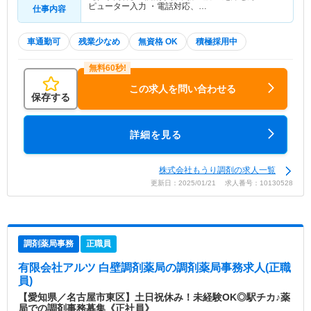
ピューター入力 ・電話対応、…
仕事内容
車通勤可
残業少なめ
無資格 OK
積極採用中
この求人を問い合わせる
保存する
詳細を見る
株式会社もうり調剤の求人一覧
更新日：2025/01/21 求人番号：10130528
調剤薬局事務
正職員
有限会社アルツ 白壁調剤薬局
の調剤薬局事務求人(正職
員)
【愛知県／名古屋市東区】土日祝休み！未経験OK◎駅チカ♪薬
局での調剤事務募集《正社員》