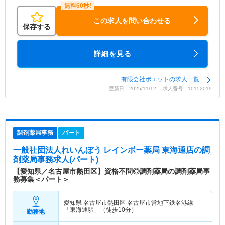
この求人を問い合わせる
保存する
詳細を見る
有限会社ポエットの求人一覧
更新日：2025/11/12 求人番号：10152019
調剤薬局事務
パート
一般社団法人れいんぼう レインボー薬局 東海通店
の調
剤薬局事務求人(パート)
【愛知県／名古屋市熱田区】資格不問◎調剤薬局の調剤薬局事
務募集＜パート＞
愛知県 名古屋市熱田区
名古屋市営地下鉄名港線
「東海通駅」（徒歩10分）
勤務地