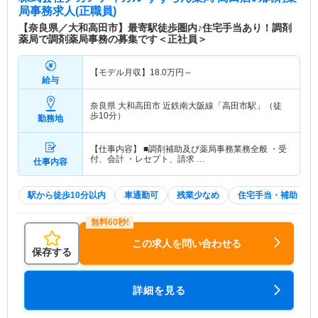
局事務求人(正職員)
【奈良県／大和高田市】最寄駅徒歩圏内♪住宅手当あり！調剤
薬局で調剤薬局事務の募集です＜正社員＞
【モデル月収】
18.0
万円～
給与
奈良県 大和高田市
近鉄南大阪線「高田市駅」（徒
歩10分）
勤務地
【仕事内容】 ■調剤補助及び薬局事務業務全般 ・受
付、会計 ・レセプト、請求 …
仕事内容
駅から徒歩10分以内
車通勤可
残業少なめ
住宅手当・補助
この求人を問い合わせる
保存する
詳細を見る