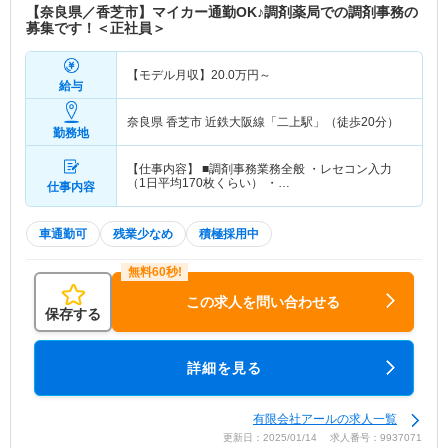
【奈良県／香芝市】マイカー通勤OK♪調剤薬局での調剤事務の
募集です！＜正社員＞
【モデル月収】
20.0
万円～
給与
奈良県 香芝市
近鉄大阪線「二上駅」（徒歩20分）
勤務地
【仕事内容】 ■調剤事務業務全般 ・レセコン入力
（1日平均170枚くらい） ・…
仕事内容
車通勤可
残業少なめ
積極採用中
この求人を問い合わせる
保存する
詳細を見る
有限会社アールの求人一覧
更新日：2025/01/14 求人番号：9937071