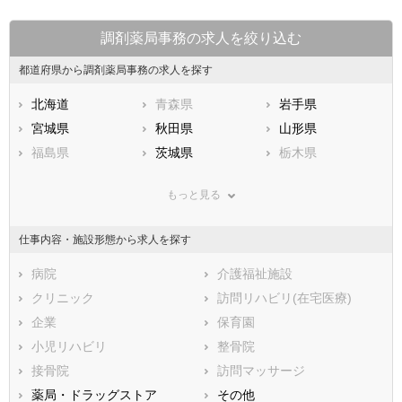
調剤薬局事務の求人を絞り込む
都道府県から調剤薬局事務の求人を探す
北海道
青森県
岩手県
宮城県
秋田県
山形県
福島県
茨城県
栃木県
群馬県
埼玉県
千葉県
もっと見る
東京都
神奈川県
新潟県
山梨県
長野県
富山県
仕事内容・施設形態から求人を探す
石川県
福井県
岐阜県
静岡県
病院
愛知県
介護福祉施設
三重県
滋賀県
クリニック
京都府
訪問リハビリ(在宅医療)
大阪府
兵庫県
企業
奈良県
保育園
和歌山県
鳥取県
小児リハビリ
島根県
整骨院
岡山県
広島県
接骨院
山口県
訪問マッサージ
徳島県
香川県
薬局・ドラッグストア
愛媛県
その他
高知県