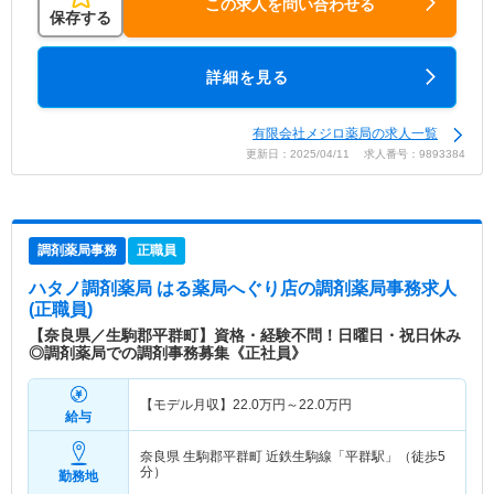
この求人を問い合わせる
保存する
詳細を見る
有限会社メジロ薬局の求人一覧
更新日：2025/04/11 求人番号：9893384
調剤薬局事務
正職員
ハタノ調剤薬局 はる薬局へぐり店
の調剤薬局事務求人
(正職員)
【奈良県／生駒郡平群町】資格・経験不問！日曜日・祝日休み
◎調剤薬局での調剤事務募集《正社員》
【モデル月収】
22.0
万円～
22.0
万円
給与
奈良県 生駒郡平群町
近鉄生駒線「平群駅」（徒歩5
分）
勤務地