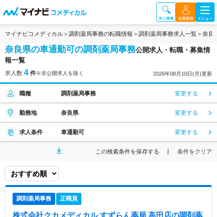
マイナビコメディカル
調剤薬局事務の転職情報
調剤薬局事務求人一覧
奈良
奈良県の車通勤可の調剤薬局事務
公開求人・転職・募集情
報一覧
4
求人数
件
※非公開求人を除く
2026年08月10日(月)更新
職種
調剤薬局事務
変更する
勤務地
奈良県
変更する
求人条件
車通勤可
変更する
この検索条件を保存する
条件をクリア
調剤薬局事務
正職員
株式会社クカメディカル すずらん薬局 高田店
の調剤薬