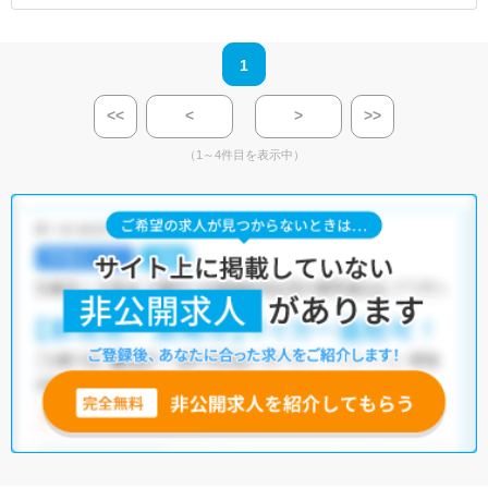
1
<<
<
>
>>
（1～4件目を表示中）