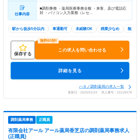
■調剤事務 ・薬局医療事務全般 ・来客、及び電話応
対 ・パソコン入力業務（レセ…
仕事内容
駅から徒歩5分以内
車通勤可
未経験OK
残業少なめ
無資格 
この求人を問い合わせる
保存する
詳細を見る
ハタノ調剤薬局の求人一覧
更新日：2025/01/24 求人番号：10126578
調剤薬局事務
正職員
有限会社アール アール薬局香芝店
の調剤薬局事務求人
(正職員)