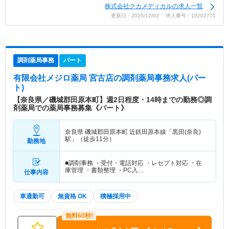
株式会社クカメディカルの求人一覧
更新日：2025/12/02 求人番号：10202771
調剤薬局事務
パート
有限会社メジロ薬局 宮古店
の調剤薬局事務求人(パー
ト)
【奈良県／磯城郡田原本町】週2日程度・14時までの勤務◎調
剤薬局での薬局事務募集《パート》
奈良県 磯城郡田原本町
近鉄田原本線「黒田(奈良)
駅」（徒歩11分）
勤務地
■調剤事務 ・受付・電話対応 ・レセプト対応 ・在
庫管理 ・書類整理 ・PC入…
仕事内容
車通勤可
無資格 OK
積極採用中