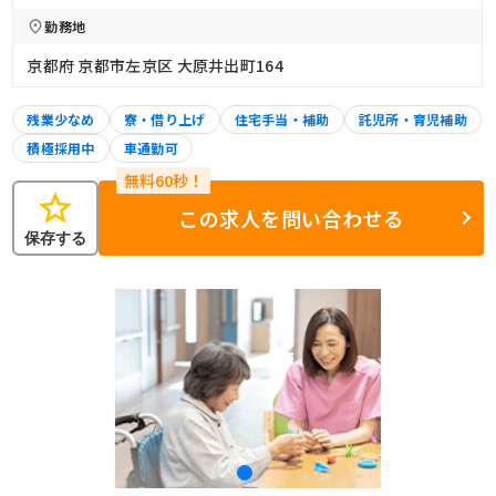
勤務地
京都府 京都市左京区 大原井出町164
残業少なめ
寮・借り上げ
住宅手当・補助
託児所・育児補助
積極採用中
車通勤可
star
この求人を問い合わせる
保存する