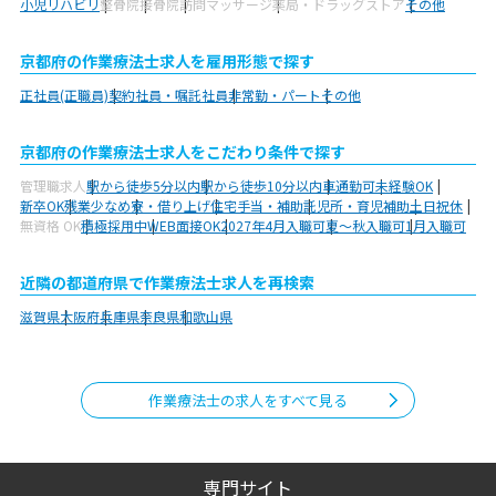
小児リハビリ
整骨院
接骨院
訪問マッサージ
薬局・ドラッグストア
その他
京都府の作業療法士求人を雇用形態で探す
正社員(正職員)
契約社員・嘱託社員
非常勤・パート
その他
京都府の作業療法士求人をこだわり条件で探す
管理職求人
駅から徒歩5分以内
駅から徒歩10分以内
車通勤可
未経験OK
新卒OK
残業少なめ
寮・借り上げ
住宅手当・補助
託児所・育児補助
土日祝休
無資格 OK
積極採用中
WEB面接OK
2027年4月入職可
夏～秋入職可
1月入職可
近隣の都道府県で作業療法士求人を再検索
滋賀県
大阪府
兵庫県
奈良県
和歌山県
作業療法士の求人をすべて見る
専門サイト