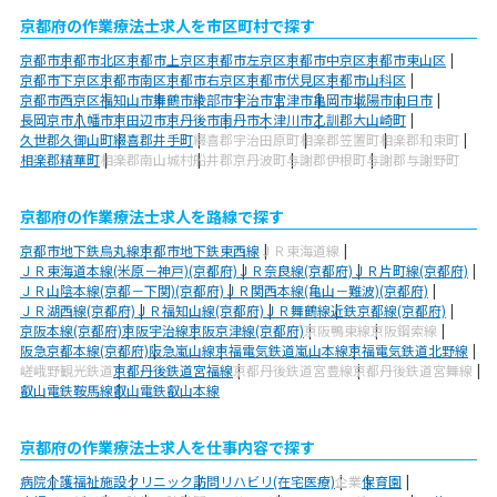
京都府の作業療法士求人を市区町村で探す
京都市
京都市北区
京都市上京区
京都市左京区
京都市中京区
京都市東山区
京都市下京区
京都市南区
京都市右京区
京都市伏見区
京都市山科区
京都市西京区
福知山市
舞鶴市
綾部市
宇治市
宮津市
亀岡市
城陽市
向日市
長岡京市
八幡市
京田辺市
京丹後市
南丹市
木津川市
乙訓郡大山崎町
久世郡久御山町
綴喜郡井手町
綴喜郡宇治田原町
相楽郡笠置町
相楽郡和束町
相楽郡精華町
相楽郡南山城村
船井郡京丹波町
与謝郡伊根町
与謝郡与謝野町
京都府の作業療法士求人を路線で探す
京都市地下鉄烏丸線
京都市地下鉄東西線
ＪＲ東海道線
ＪＲ東海道本線(米原－神戸)(京都府)
ＪＲ奈良線(京都府)
ＪＲ片町線(京都府)
ＪＲ山陰本線(京都－下関)(京都府)
ＪＲ関西本線(亀山－難波)(京都府)
ＪＲ湖西線(京都府)
ＪＲ福知山線(京都府)
ＪＲ舞鶴線
近鉄京都線(京都府)
京阪本線(京都府)
京阪宇治線
京阪京津線(京都府)
京阪鴨東線
京阪鋼索線
阪急京都本線(京都府)
阪急嵐山線
京福電気鉄道嵐山本線
京福電気鉄道北野線
嵯峨野観光鉄道
京都丹後鉄道宮福線
京都丹後鉄道宮豊線
京都丹後鉄道宮舞線
叡山電鉄鞍馬線
叡山電鉄叡山本線
京都府の作業療法士求人を仕事内容で探す
病院
介護福祉施設
クリニック
訪問リハビリ(在宅医療)
企業
保育園