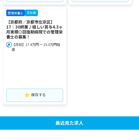
正社員
管理栄養士
【京都府／京都市左京区】
17：30終業♪嬉しい賞与4.3ヶ
月実積◎回復期病院での管理栄
養士の募集！
【月収】17.4万円 ～ 25.0万円程
度
保存する
最近見た求人