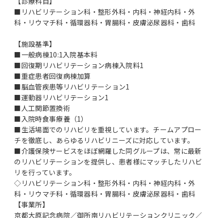
【診療科目】
■リハビリテーション科・整形外科・内科・神経内科・外
科・リウマチ科・循環器科・胃腸科・皮膚泌尿器科・歯科
【施設基準】
■一般病棟10:1入院基本料
■回復期リハビリテーション病棟入院料1
■重症患者回復病棟加算
■脳血管疾患等リハビリテーション1
■運動器リハビリテーション1
■人工関節置換術
■入院時食事療養（1）
■生活場面でのリハビリを重視しています。チームアプロー
チを徹底し、あらゆるリハビリニーズに対応しています。
■介護保険サービスをほぼ網羅した同グループは、常に最新
のリハビリテーションを提供し、患者様にマッチしたリハビ
リを行っています。
◇リハビリテーション科・整形外科・内科・神経内科・外
科・リウマチ科・循環器科・胃腸科・皮膚泌尿器科・歯科
【事業所】
京都大原記念病院／御所南リハビリテーションクリニック／