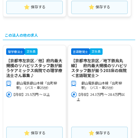
保存する
保存する
この法人の他の求人
正社員
正社員
理学療法士
言語聴覚士
【京都市左京区／他】府内最大
【京都市左京区／地下鉄烏丸
規模のリハビリスタッフ数が揃
線】 府内最大規模のリハビリ
うケアミックス病院での理学療
スタッフ数が揃う203床の病院
法士さん募集♪
＜言語聴覚士＞
叡山電鉄叡山本線「出町柳
叡山電鉄叡山本線「出町柳
駅」（バス・車25分）
駅」（バス・車25分）
【月収】25.5万円 ～ 以上
【月収】24.3万円 ～ 28.6万円以
上
保存する
保存する