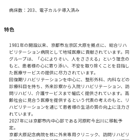
病床数：203、電子カルテ導入済み
特色
1981年の開設以来、京都市左京区大原を拠点に、総合リハ
ビリテーション病院として地域医療に貢献されています。同
グループは、「心によりそい、人をささえる」という理念の
もと、患者様の心に寄り添い、不安を取り除くことを目指し
た医療サービスの提供に尽力されています。
回復期リハビリテーションを中心に、整形外科、内科などの
診療科目を持ち、外来診察から入院リハビリテーション、訪
問リハビリ、介護サービスまで幅広く提供されています。高
齢社会に見合う医療を提供するという代表の考えのもと、リ
ハビリテーションを通じて患者様の生活の質の向上に注力さ
れています。
2027年には京都市内中心部である河原町今出川に移転予
定。
京都大原記念病院を核に外来専用クリニック、訪問リハビリ