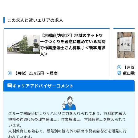
この求人と近いエリアの求人
【京都府/左京区】地域のネットワ
ークづくりを鋭意に進めている病院
で作業療法士さん募集♪＜新卒用求
人＞
【月収】2
【月収】21.8万円 ～ 程度
叡山電鉄
キャリアアドバイザーコメント
グループ開設当初よりリハビリに力を入れられており、京都府内最大
規模の約300名の理学療法士、作業療法士、言語聴覚士を揃えられて
います。
人材教育にも熱心で、段階別の院内外の研修や発表会などを活発に行
われています。