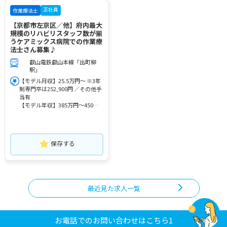
正社員
作業療法士
【京都市左京区／他】府内最大
規模のリハビリスタッフ数が揃
うケアミックス病院での作業療
法士さん募集♪
叡山電鉄叡山本線「出町柳
駅」
【モデル月収】25.5万円～ ※3年
制専門卒は252,900円 ／その他手
当有
【モデル年収】385万円～450万
円
保存する
最近見た求人一覧
お電話でのお問い合わせはこちら1