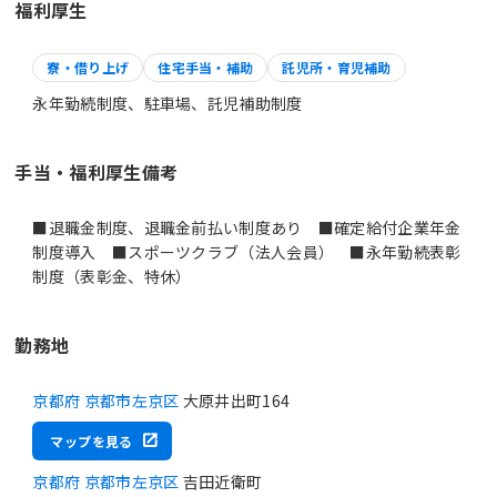
福利厚生
寮・借り上げ
住宅手当・補助
託児所・育児補助
永年勤続制度、駐車場、託児補助制度
手当・福利厚生備考
■退職金制度、退職金前払い制度あり ■確定給付企業年金
制度導入 ■スポーツクラブ（法人会員） ■永年勤続表彰
制度（表彰金、特休）
勤務地
京都府 京都市左京区
大原井出町164
マップを見る
京都府 京都市左京区
吉田近衛町