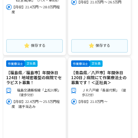
石(宮城)駅」（バス・車8分）
【月収】21.0万円 ～ 26.5万円
【月収】21.4万円 ～ 28.0万円程
度
保存する
保存する
正社員
正社員
作業療法士
作業療法士
【福島県／福島市】年間休日
【青森県／八戸市】年間休日
124日！地域密着型の病院でセ
120日♪病院にて作業療法士の
ラピスト募集！
募集です！＜正社員＞
福島交通飯坂線「上松川駅」
ＪＲ八戸線「長苗代駅」（徒
（徒歩5分）
歩22分）
【月収】22.4万円 ～ 25.5万円程
【月収】21.0万円 ～
度 諸手当込み