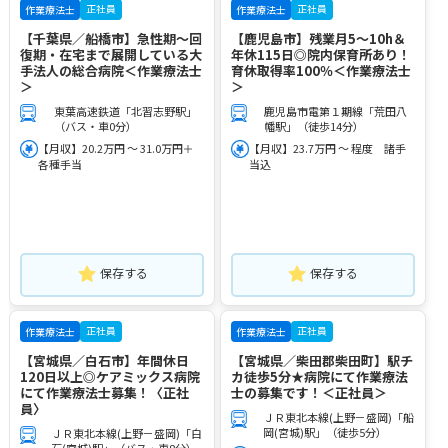
正社員
正社員
作業療法士
作業療法士
【千葉県／船橋市】急性期～回
【鹿児島市】残業月5～10h＆
復期・在宅まで展開している大
年休115日◎院内保育所あり！
手法人の総合病院＜作業療法士
育休取得率100％＜作業療法士
＞
＞
東葉高速鉄道「北習志野駅」
鹿児島市電第１期線「荒田八
（バス・車0分）
幡駅」（徒歩14分）
【月収】20.2万円 ～ 31.0万円＋
【月収】23.7万円 ～ 程度 諸手
各種手当
当込
保存する
保存する
正社員
正社員
作業療法士
作業療法士
【宮城県／白石市】年間休日
【宮城県／柴田郡柴田町】駅チ
120日以上◎ケアミックス病院
カ徒歩5分★病院にて作業療法
にて作業療法士募集！〈正社
士の募集です！＜正社員＞
員〉
ＪＲ東北本線(上野－盛岡)「船
岡(宮城)駅」（徒歩5分）
ＪＲ東北本線(上野－盛岡)「白