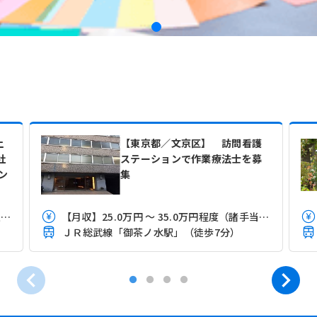
上
【東京都／文京区】 訪問看護
社
ステーションで作業療法士を募
ン
集
【月収】32.9万円 ～ 程度 ※臨床経験2年以上3年未満モデル
【月収】25.0万円 ～ 35.0万円程度（諸手当込）
ＪＲ総武線「御茶ノ水駅」（徒歩7分）