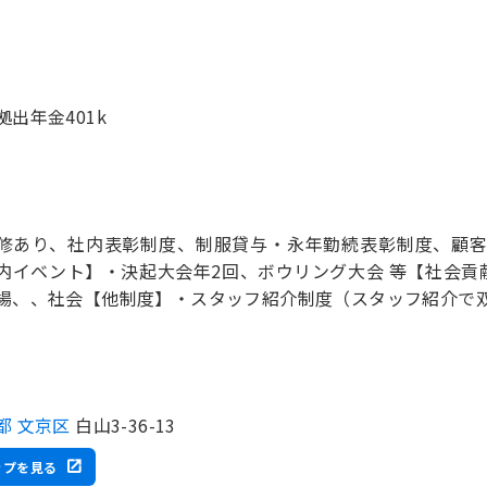
拠出年金401k
修あり、社内表彰制度、制服貸与・永年勤続表彰制度、顧客
内イベント】・決起大会年2回、ボウリング大会 等【社会貢
場、、社会【他制度】・スタッフ紹介制度（スタッフ紹介で
都 文京区
白山3-36-13
ップを見る