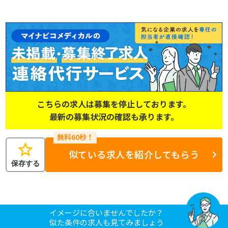
こちらの求人は募集を停止しております。
最新の募集状況の確認も承ります。
star
似ている求人を紹介してもらう
保存する
イメージに合いませんでしたか？
似た条件の求人も見てみましょう