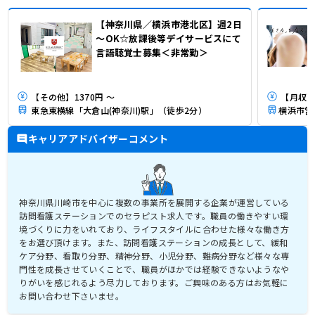
【神奈川県／横浜市港北区】週2日
～OK☆放課後等デイサービスにて
言語聴覚士募集＜非常勤＞
【その他】1370円 ～
【月収】3
東急東横線「大倉山(神奈川)駅」（徒歩2分）
キャリアアドバイザーコメント
神奈川県川崎市を中心に複数の事業所を展開する企業が運営している
訪問看護ステーションでのセラピスト求人です。職員の働きやすい環
境づくりに力をいれており、ライフスタイルに合わせた様々な働き方
をお選び頂けます。また、訪問看護ステーションの成長として、緩和
ケア分野、看取り分野、精神分野、小児分野、難病分野など様々な専
門性を成長させていくことで、職員がほかでは経験できないようなや
りがいを感じれるよう尽力しております。ご興味のある方はお気軽に
お問い合わせ下さいませ。