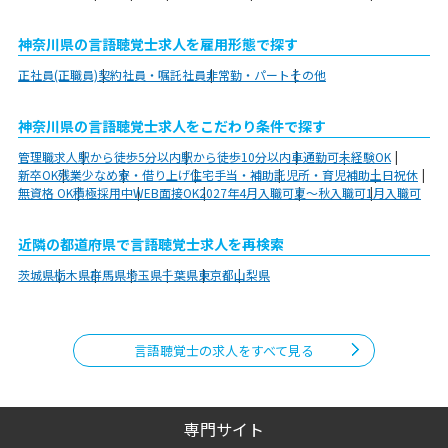
神奈川県の言語聴覚士求人を雇用形態で探す
正社員(正職員)
契約社員・嘱託社員
非常勤・パート
その他
神奈川県の言語聴覚士求人をこだわり条件で探す
管理職求人
駅から徒歩5分以内
駅から徒歩10分以内
車通勤可
未経験OK
新卒OK
残業少なめ
寮・借り上げ
住宅手当・補助
託児所・育児補助
土日祝休
無資格 OK
積極採用中
WEB面接OK
2027年4月入職可
夏～秋入職可
1月入職可
近隣の都道府県で言語聴覚士求人を再検索
茨城県
栃木県
群馬県
埼玉県
千葉県
東京都
山梨県
言語聴覚士の求人をすべて見る
専門サイト