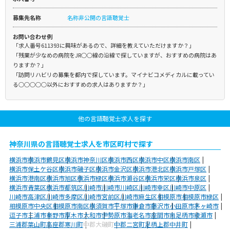
募集先名称
名称非公開の言語聴覚士
お問い合わせ例
「求人番号611393に興味があるので、詳細を教えていただけますか？」
「残業が少なめの病院をJR○○線の沿線で探していますが、おすすめの病院はあ
りますか？」
「訪問リハビリの募集を都内で探しています。マイナビコメディカルに載ってい
る○○○○○以外におすすめの求人はありますか？」
他の言語聴覚士求人を探す
神奈川県の言語聴覚士求人を市区町村で探す
横浜市
横浜市鶴見区
横浜市神奈川区
横浜市西区
横浜市中区
横浜市南区
横浜市保土ケ谷区
横浜市磯子区
横浜市金沢区
横浜市港北区
横浜市戸塚区
横浜市港南区
横浜市旭区
横浜市緑区
横浜市瀬谷区
横浜市栄区
横浜市泉区
横浜市青葉区
横浜市都筑区
川崎市
川崎市川崎区
川崎市幸区
川崎市中原区
川崎市高津区
川崎市多摩区
川崎市宮前区
川崎市麻生区
相模原市
相模原市緑区
相模原市中央区
相模原市南区
横須賀市
平塚市
鎌倉市
藤沢市
小田原市
茅ヶ崎市
逗子市
三浦市
秦野市
厚木市
大和市
伊勢原市
海老名市
座間市
南足柄市
綾瀬市
三浦郡葉山町
高座郡寒川町
中郡大磯町
中郡二宮町
足柄上郡中井町