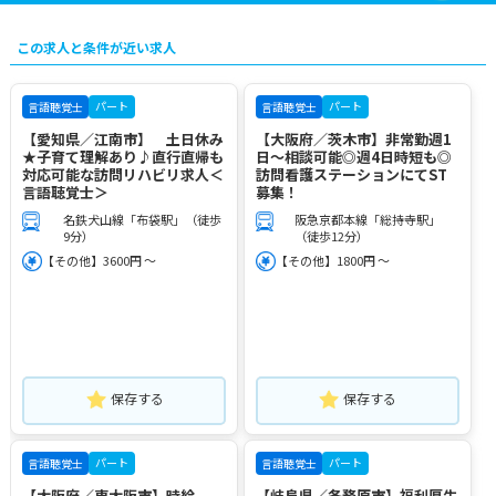
この求人と条件が近い求人
パート
パート
言語聴覚士
言語聴覚士
【愛知県／江南市】 土日休み
【大阪府／茨木市】非常勤週1
★子育て理解あり♪直行直帰も
日～相談可能◎週4日時短も◎
対応可能な訪問リハビリ求人＜
訪問看護ステーションにてST
言語聴覚士＞
募集！
名鉄犬山線「布袋駅」（徒歩
阪急京都本線「総持寺駅」
9分）
（徒歩12分）
【その他】3600円 ～
【その他】1800円 ～
保存する
保存する
パート
パート
言語聴覚士
言語聴覚士
【大阪府／東大阪市】時給
【岐阜県／各務原市】福利厚生