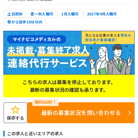
土日祝休
夏～秋入職可
1月入職可
2027年4月入職可
駅から徒歩10分以内
こちらの求人は募集を停止しております。
最新の募集状況の確認も承ります。
star
最新の募集状況を問い合わせる
保存する
この求人と近いエリアの求人