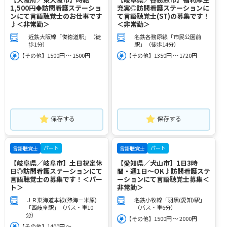
1,500円◆訪問看護ステーショ
充実◎訪問看護ステーションに
ンにて言語聴覚士のお仕事です
て言語聴覚士(ST)の募集です！
♪＜非常勤＞
＜非常勤＞
近鉄大阪線「俊徳道駅」（徒
名鉄各務原線「市民公園前
歩1分）
駅」（徒歩14分）
【その他】1500円 ～ 1500円
【その他】1350円 ～ 1720円
保存する
保存する
パート
パート
言語聴覚士
言語聴覚士
【岐阜県／岐阜市】土日祝定休
【愛知県／犬山市】1日3時
日◎訪問看護ステーションにて
間・週1日～OK♪訪問看護ステ
言語聴覚士の募集です！＜パー
ーションにて言語聴覚士募集＜
ト＞
非常勤＞
ＪＲ東海道本線(熱海－米原)
名鉄小牧線「羽黒(愛知)駅」
「西岐阜駅」（バス・車10
（バス・車6分）
分）
【その他】1500円 ～ 2000円
【その他】1400円 ～