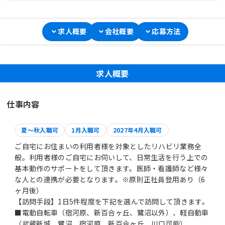
求人概要
会社概要
応募方法
求人概要
仕事内容
夏～秋入職可
1月入職可
2027年4月入職可
ご自宅にお住まいの利用者様を対象としたリハビリ業務全
般。利用者様のご自宅にお伺いして、日常生活を行う上での
基本動作のサポートをして頂きます。医師・看護師など様々
な人との連携が必要となります。※原則正社員登用あり（6
ヶ月後）
【訪問手段】1日5件程度を下記を選んで訪問して頂きます。
■電動自転車（宿河原、新百合ヶ丘、鷺沼以外）、軽自動車
（武蔵新城、鷺沼、宿河原、新百合ヶ丘、川口可能）