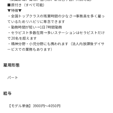
■原付き（すべて可能）
▼特徴▼
・全国トップクラスの残業時間の少なさ→事務員を多く雇っ
ているためリハビリに専念できます
・勤務時間が短い→1日7時間勤務
・セラピスト多数在席→多いステーションはセラピストだけ
で20名を超えます
・精神分野・小児分野にも携われます（法人内放課後デイサ
ービスでの業務もあります）
雇用形態
パート
給与
【モデル単価】3900円〜4050円