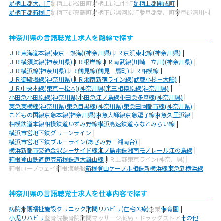
足柄上郡大井町
足柄上郡松田町
足柄上郡山北町
足柄上郡開成町
足柄下郡箱根町
足柄下郡真鶴町
足柄下郡湯河原町
愛甲郡愛川町
愛甲郡清川村
神奈川県の言語聴覚士求人を路線で探す
ＪＲ東海道本線(東京－熱海)(神奈川県)
ＪＲ京浜東北線(神奈川県)
ＪＲ横須賀線(神奈川県)
ＪＲ根岸線
ＪＲ南武線(川崎－立川)(神奈川県)
ＪＲ横浜線(神奈川県)
ＪＲ鶴見線(鶴見－扇町)
ＪＲ相模線
ＪＲ御殿場線(神奈川県)
ＪＲ湘南新宿ライン線(武蔵小杉－大船)
ＪＲ中央本線(東京－松本)(神奈川県)
京王相模原線(神奈川県)
小田急小田原線(神奈川県)
小田急江ノ島線
小田急多摩線(神奈川県)
東急東横線(神奈川県)
東急目黒線(神奈川県)
東急田園都市線(神奈川県)
こどもの国線
京急本線(神奈川県)
京急大師線
京急逗子線
京急久里浜線
相模鉄道本線
相模鉄道いずみ野線
横浜高速鉄道みなとみらい線
横浜市営地下鉄グリーンライン
横浜市営地下鉄ブルーライン(あざみ野－湘南台)
横浜新都市交通金沢シーサイド線
江ノ島電鉄
湘南モノレール江の島線
箱根登山鉄道
伊豆箱根鉄道大雄山線
ＪＲ上野東京ライン(神奈川県)
箱根ロープウェイ
箱根海賊船
箱根登山ケーブル
相鉄新横浜線
東急新横浜線
神奈川県の言語聴覚士求人を仕事内容で探す
病院
介護福祉施設
クリニック
訪問リハビリ(在宅医療)
企業
保育園
小児リハビリ
整骨院
接骨院
訪問マッサージ
薬局・ドラッグストア
その他