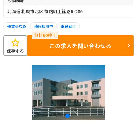
勤務地
北海道 札幌市北区 篠路町上篠路6-286
残業少なめ
積極採用中
車通勤可
star
この求人を問い合わせる
保存する