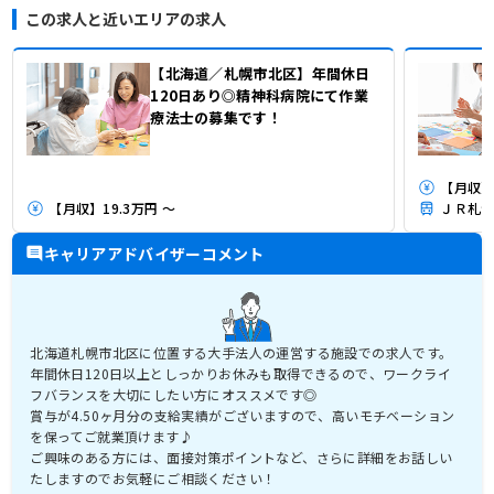
この求人と近いエリアの求人
【北海道／札幌市北区】年間休日
120日あり◎精神科病院にて作業
療法士の募集です！
【月収】
【月収】19.3万円 ～
ＪＲ札沼
キャリアアドバイザーコメント
北海道札幌市北区に位置する大手法人の運営する施設での求人です。
年間休日120日以上としっかりお休みも取得できるので、ワークライ
フバランスを大切にしたい方にオススメです◎
賞与が4.50ヶ月分の支給実績がございますので、高いモチベーション
を保ってご就業頂けます♪
ご興味のある方には、面接対策ポイントなど、さらに詳細をお話しい
たしますのでお気軽にご相談ください！