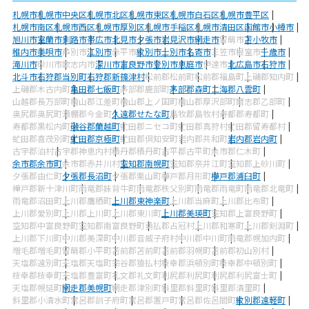
札幌市
札幌市中央区
札幌市北区
札幌市東区
札幌市白石区
札幌市豊平区
札幌市南区
札幌市西区
札幌市厚別区
札幌市手稲区
札幌市清田区
函館市
小樽市
旭川市
室蘭市
釧路市
帯広市
北見市
夕張市
岩見沢市
網走市
留萌市
苫小牧市
稚内市
美唄市
芦別市
江別市
赤平市
紋別市
士別市
名寄市
三笠市
根室市
千歳市
滝川市
砂川市
歌志内市
深川市
富良野市
登別市
恵庭市
伊達市
北広島市
石狩市
北斗市
石狩郡当別町
石狩郡新篠津村
松前郡松前町
松前郡福島町
上磯郡知内町
上磯郡木古内町
亀田郡七飯町
茅部郡鹿部町
茅部郡森町
二海郡八雲町
山越郡長万部町
檜山郡江差町
檜山郡上ノ国町
檜山郡厚沢部町
爾志郡乙部町
奥尻郡奥尻町
瀬棚郡今金町
久遠郡せたな町
島牧郡島牧村
寿都郡寿都町
寿都郡黒松内町
磯谷郡蘭越町
虻田郡ニセコ町
虻田郡真狩村
虻田郡留寿都村
虻田郡喜茂別町
虻田郡京極町
虻田郡倶知安町
岩内郡共和町
岩内郡岩内町
古宇郡泊村
古宇郡神恵内村
積丹郡積丹町
古平郡古平町
余市郡仁木町
余市郡余市町
余市郡赤井川村
空知郡南幌町
空知郡奈井江町
空知郡上砂川町
夕張郡由仁町
夕張郡長沼町
夕張郡栗山町
樺戸郡月形町
樺戸郡浦臼町
樺戸郡新十津川町
雨竜郡妹背牛町
雨竜郡秩父別町
雨竜郡雨竜町
雨竜郡北竜町
雨竜郡沼田町
上川郡鷹栖町
上川郡東神楽町
上川郡当麻町
上川郡比布町
上川郡愛別町
上川郡上川町
上川郡東川町
上川郡美瑛町
空知郡上富良野町
空知郡中富良野町
空知郡南富良野町
勇払郡占冠村
上川郡和寒町
上川郡剣淵町
上川郡下川町
中川郡美深町
中川郡音威子府村
中川郡中川町
雨竜郡幌加内町
増毛郡増毛町
留萌郡小平町
苫前郡苫前町
苫前郡羽幌町
苫前郡初山別村
天塩郡遠別町
天塩郡天塩町
宗谷郡猿払村
枝幸郡浜頓別町
枝幸郡中頓別町
枝幸郡枝幸町
天塩郡豊富町
礼文郡礼文町
利尻郡利尻町
利尻郡利尻富士町
天塩郡幌延町
網走郡美幌町
網走郡津別町
斜里郡斜里町
斜里郡清里町
斜里郡小清水町
常呂郡訓子府町
常呂郡置戸町
常呂郡佐呂間町
紋別郡遠軽町