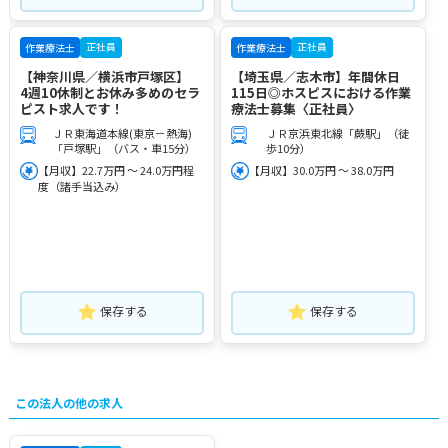
正社員
正社員
作業療法士
作業療法士
【神奈川県／横浜市戸塚区】
【埼玉県／志木市】年間休日
4週10休制とお休み多めのセラ
115日◎ホスピスにおける作業
ピスト求人です！
療法士募集〈正社員〉
ＪＲ東海道本線(東京－熱海)
ＪＲ京浜東北線「蕨駅」（徒
「戸塚駅」（バス・車15分）
歩10分）
【月収】22.7万円 ～ 24.0万円程
【月収】30.0万円 ～ 38.0万円
度（諸手当込み）
保存する
保存する
この法人の他の求人