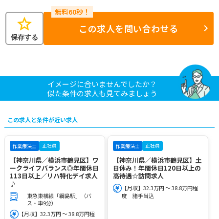
star
この求人を問い合わせる
保存する
イメージに合いませんでしたか？
似た条件の求人も見てみましょう
この求人と条件が近い求人
正社員
正社員
作業療法士
作業療法士
【神奈川県／横浜市鶴見区】ワ
【神奈川県／横浜市鶴見区】土
ークライフバランス◎年間休日
日休み！年間休日120日以上の
113日以上／リハ特化デイ求人
高待遇☆訪問求人
♪
【月収】32.3万円 ～ 38.8万円程
東急東横線「綱島駅」（バ
度 諸手当込
ス・車9分）
【月収】32.3万円 ～ 38.8万円程