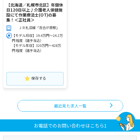
【北海道／札幌市北区】年間休
日120日以上♪介護老人保健施
設にて作業療法士(OT)の募
集！＜正社員＞
ＪＲ札沼線「百合が原駅」
【モデル月収】19.4万円～24.2万
円 程度（諸手当込）
【モデル年収】320万円～428万
円 程度（諸手当込）
保存する
最近見た求人一覧
お電話でのお問い合わせはこちら1