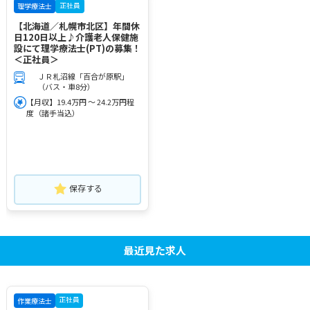
正社員
理学療法士
【北海道／札幌市北区】年間休
日120日以上♪介護老人保健施
設にて理学療法士(PT)の募集！
＜正社員＞
ＪＲ札沼線「百合が原駅」
（バス・車8分）
【月収】19.4万円 ～ 24.2万円程
度（諸手当込）
保存する
最近見た求人
正社員
作業療法士