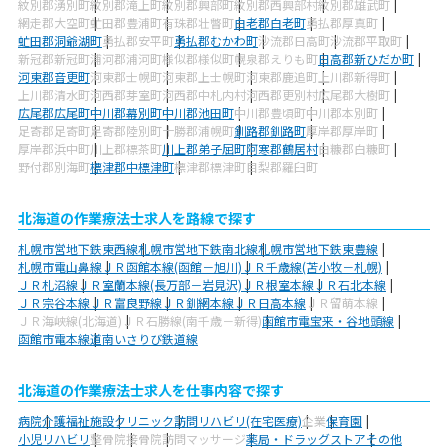
紋別郡湧別町
紋別郡滝上町
紋別郡興部町
紋別郡西興部村
紋別郡雄武町
網走郡大空町
虻田郡豊浦町
有珠郡壮瞥町
白老郡白老町
勇払郡厚真町
虻田郡洞爺湖町
勇払郡安平町
勇払郡むかわ町
沙流郡日高町
沙流郡平取町
新冠郡新冠町
浦河郡浦河町
様似郡様似町
幌泉郡えりも町
日高郡新ひだか町
河東郡音更町
河東郡士幌町
河東郡上士幌町
河東郡鹿追町
上川郡新得町
上川郡清水町
河西郡芽室町
河西郡中札内村
河西郡更別村
広尾郡大樹町
広尾郡広尾町
中川郡幕別町
中川郡池田町
中川郡豊頃町
中川郡本別町
足寄郡足寄町
足寄郡陸別町
十勝郡浦幌町
釧路郡釧路町
厚岸郡厚岸町
厚岸郡浜中町
川上郡標茶町
川上郡弟子屈町
阿寒郡鶴居村
白糠郡白糠町
野付郡別海町
標津郡中標津町
標津郡標津町
目梨郡羅臼町
北海道の作業療法士求人を路線で探す
札幌市営地下鉄東西線
札幌市営地下鉄南北線
札幌市営地下鉄東豊線
札幌市電山鼻線
ＪＲ函館本線(函館－旭川)
ＪＲ千歳線(苫小牧－札幌)
ＪＲ札沼線
ＪＲ室蘭本線(長万部－岩見沢)
ＪＲ根室本線
ＪＲ石北本線
ＪＲ宗谷本線
ＪＲ富良野線
ＪＲ釧網本線
ＪＲ日高本線
ＪＲ留萌本線
ＪＲ海峡線(北海道)
ＪＲ石勝線(南千歳－新得)
函館市電宝来・谷地頭線
函館市電本線
道南いさりび鉄道線
北海道の作業療法士求人を仕事内容で探す
病院
介護福祉施設
クリニック
訪問リハビリ(在宅医療)
企業
保育園
小児リハビリ
整骨院
接骨院
訪問マッサージ
薬局・ドラッグストア
その他