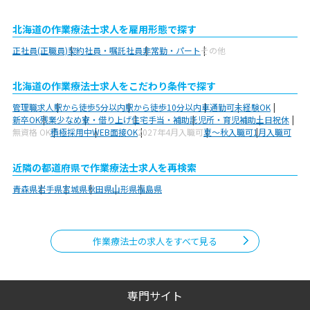
北海道の作業療法士求人を雇用形態で探す
正社員(正職員)
契約社員・嘱託社員
非常勤・パート
その他
北海道の作業療法士求人をこだわり条件で探す
管理職求人
駅から徒歩5分以内
駅から徒歩10分以内
車通勤可
未経験OK
新卒OK
残業少なめ
寮・借り上げ
住宅手当・補助
託児所・育児補助
土日祝休
無資格 OK
積極採用中
WEB面接OK
2027年4月入職可
夏～秋入職可
1月入職可
近隣の都道府県で作業療法士求人を再検索
青森県
岩手県
宮城県
秋田県
山形県
福島県
作業療法士の求人をすべて見る
専門サイト