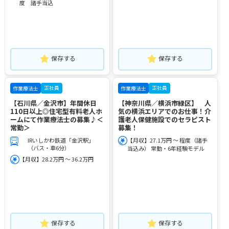
度 諸手当込
保存する
保存する
正社員
正社員
作業療法士
作業療法士
【石川県／金沢市】年間休日
【神奈川県／横浜市緑区】 人
110日以上◎住宅型有料老人ホ
気の横浜エリアでのお仕事！介
ームにて作業療法士の募集♪＜
護老人保健施設でのセラピスト
常勤＞
募集！
IRいしかわ鉄道「金沢駅」
【月収】27.1万円 ～ 程度（諸手
（バス・車6分）
当込み） 常勤・6年経験モデル
【月収】28.2万円 ～ 36.2万円
保存する
保存する