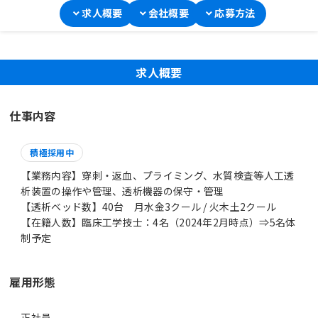
求人概要
会社概要
応募方法
求人概要
仕事内容
積極採用中
【業務内容】穿刺・返血、プライミング、水質検査等人工透
析装置の操作や管理、透析機器の保守・管理
【透析ベッド数】40台 月水金3クール / 火木土2クール
【在籍人数】臨床工学技士：4名（2024年2月時点）⇒5名体
制予定
雇用形態
正社員