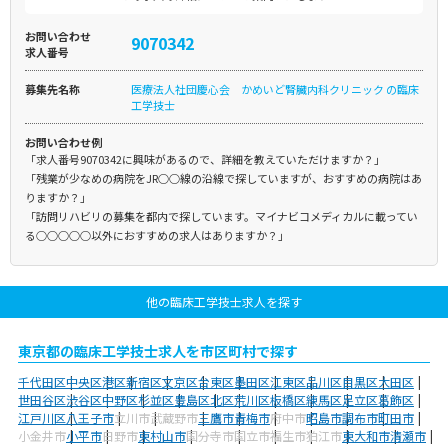
お問い合わせ
9070342
求人番号
募集先名称
医療法人社団慶心会 かめいど腎臓内科クリニック の臨床
工学技士
お問い合わせ例
「求人番号9070342に興味があるので、詳細を教えていただけますか？」
「残業が少なめの病院をJR○○線の沿線で探していますが、おすすめの病院はあ
りますか？」
「訪問リハビリの募集を都内で探しています。マイナビコメディカルに載ってい
る○○○○○以外におすすめの求人はありますか？」
他の臨床工学技士求人を探す
東京都の臨床工学技士求人を市区町村で探す
千代田区
中央区
港区
新宿区
文京区
台東区
墨田区
江東区
品川区
目黒区
大田区
世田谷区
渋谷区
中野区
杉並区
豊島区
北区
荒川区
板橋区
練馬区
足立区
葛飾区
江戸川区
八王子市
立川市
武蔵野市
三鷹市
青梅市
府中市
昭島市
調布市
町田市
小金井市
小平市
日野市
東村山市
国分寺市
国立市
福生市
狛江市
東大和市
清瀬市