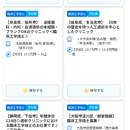
正社員
正社員
臨床工学技士
臨床工学技士
【奈良県／桜井市】 泌尿器
【岐阜県／多治見市】 30年
科・内科・血液透析の未経験・
の歴史を持つ人工透析を中心と
ブランクOKのクリニック＜臨
したクリニック
床工学技士＞
ＪＲ中央本線(名古屋－塩尻)
「多治見駅」（徒歩7分）
名鉄西尾線「桜井(愛知)駅」
（徒歩15分）
【月収】20.7万円 ～ 24.4万円程
【月収】25.0万円 ～ 以上
度
保存する
保存する
正社員
正社員
臨床工学技士
臨床工学技士
【静岡県／下田市】年間休日
【大阪市淀川区／御堂筋線】
124日◎透析クリニックにおけ
臨床工学技士募集！
る臨床工学技士のお仕事です♪
大阪市営御堂筋線「西中島南
＜正社員＞