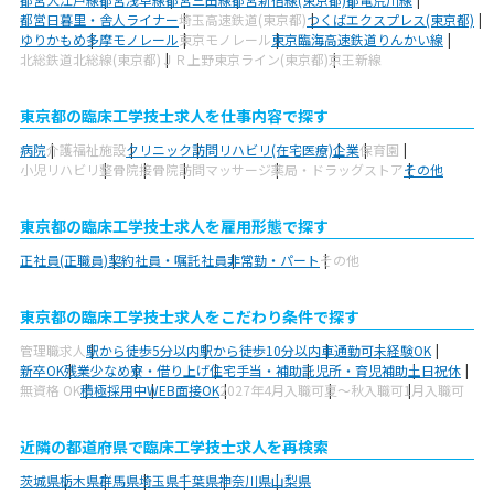
都営日暮里・舎人ライナー
埼玉高速鉄道(東京都)
つくばエクスプレス(東京都)
ゆりかもめ
多摩モノレール
東京モノレール
東京臨海高速鉄道りんかい線
北総鉄道北総線(東京都)
ＪＲ上野東京ライン(東京都)
京王新線
東京都の臨床工学技士求人を仕事内容で探す
病院
介護福祉施設
クリニック
訪問リハビリ(在宅医療)
企業
保育園
小児リハビリ
整骨院
接骨院
訪問マッサージ
薬局・ドラッグストア
その他
東京都の臨床工学技士求人を雇用形態で探す
正社員(正職員)
契約社員・嘱託社員
非常勤・パート
その他
東京都の臨床工学技士求人をこだわり条件で探す
管理職求人
駅から徒歩5分以内
駅から徒歩10分以内
車通勤可
未経験OK
新卒OK
残業少なめ
寮・借り上げ
住宅手当・補助
託児所・育児補助
土日祝休
無資格 OK
積極採用中
WEB面接OK
2027年4月入職可
夏～秋入職可
1月入職可
近隣の都道府県で臨床工学技士求人を再検索
茨城県
栃木県
群馬県
埼玉県
千葉県
神奈川県
山梨県