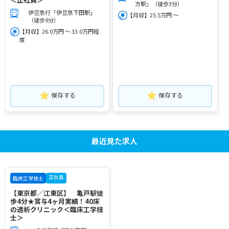
方駅」（徒歩3分）
伊豆急行「伊豆急下田駅」
【月収】25.5万円 ～
（徒歩9分）
【月収】26.0万円 ～ 33.0万円程
度
保存する
保存する
最近見た求人
正社員
臨床工学技士
【東京都／江東区】 亀戸駅徒
歩4分★賞与4ヶ月実績！40床
の透析クリニック＜臨床工学技
士＞