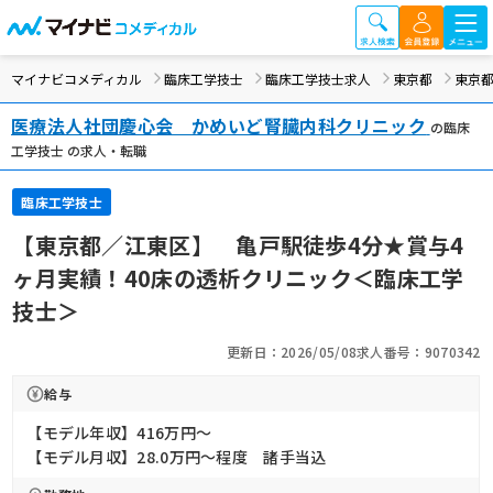
マイナビコメディカル
臨床工学技士
臨床工学技士求人
東京都
東京都
医療法人社団慶心会 かめいど腎臓内科クリニック
の臨床
工学技士 の求人・転職
臨床工学技士
【東京都／江東区】 亀戸駅徒歩4分★賞与4
ヶ月実績！40床の透析クリニック＜臨床工学
技士＞
更新日：2026/05/08
求人番号：9070342
給与
【モデル年収】416万円〜
【モデル月収】28.0万円〜程度 諸手当込