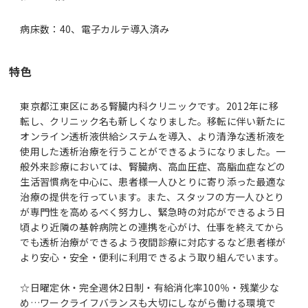
病床数：40、電子カルテ導入済み
特色
東京都江東区にある腎臓内科クリニックです。2012年に移
転し、クリニック名も新しくなりました。移転に伴い新たに
オンライン透析液供給システムを導入、より清浄な透析液を
使用した透析治療を行うことができるようになりました。一
般外来診療においては、腎臓病、高血圧症、高脂血症などの
生活習慣病を中心に、患者様一人ひとりに寄り添った最適な
治療の提供を行っています。また、スタッフの方一人ひとり
が専門性を高めるべく努力し、緊急時の対応ができるよう日
頃より近隣の基幹病院との連携を心がけ、仕事を終えてから
でも透析治療ができるよう夜間診療に対応するなど患者様が
より安心・安全・便利に利用できるよう取り組んでいます。
☆日曜定休・完全週休2日制・有給消化率100％・残業少な
め…ワークライフバランスも大切にしながら働ける環境で