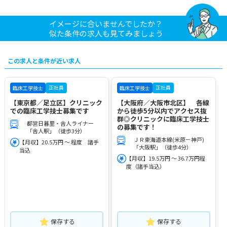
イメージに合いませんでしたか？
似た条件の求人も見てみましょう
この求人と条件が近い求人
正社員
正社員
臨床工学技士
臨床工学技士
【東京都／足立区】クリニック
【大阪府／大阪市北区】 各線
での臨床工学技士募集です
から徒歩5分以内でアクセス抜
群◎クリニックに臨床工学技士
都営日暮里・舎人ライナー
の募集です！
「舎人駅」（徒歩3分）
ＪＲ東海道本線(米原－神戸)
【月収】20.5万円 ～ 程度 諸手
「大阪駅」（徒歩4分）
当込
【月収】19.5万円 ～ 36.7万円程
度（諸手当込）
保存する
保存する