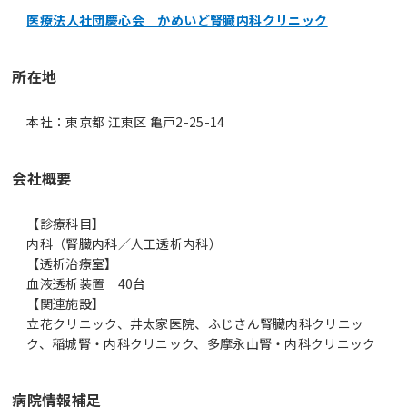
医療法人社団慶心会 かめいど腎臓内科クリニック
所在地
本社：東京都 江東区 亀戸2-25-14
会社概要
【診療科目】
内科（腎臓内科／人工透析内科）
【透析治療室】
血液透析装置 40台
【関連施設】
立花クリニック、井太家医院、ふじさん腎臓内科クリニッ
ク、稲城腎・内科クリニック、多摩永山腎・内科クリニック
病院情報補足