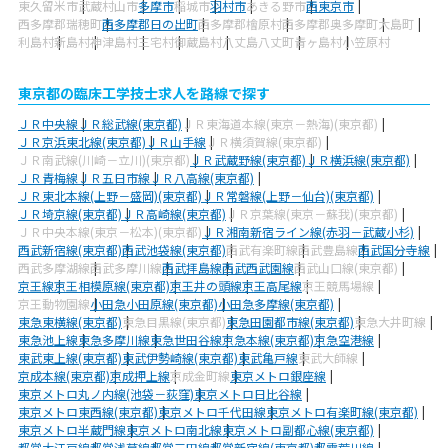
東久留米市
武蔵村山市
多摩市
稲城市
羽村市
あきる野市
西東京市
西多摩郡瑞穂町
西多摩郡日の出町
西多摩郡檜原村
西多摩郡奥多摩町
大島町
利島村
新島村
神津島村
三宅村
御蔵島村
八丈島八丈町
青ヶ島村
小笠原村
東京都の臨床工学技士求人を路線で探す
ＪＲ中央線
ＪＲ総武線(東京都)
ＪＲ東海道本線(東京－熱海)(東京都)
ＪＲ京浜東北線(東京都)
ＪＲ山手線
ＪＲ横須賀線(東京都)
ＪＲ南武線(川崎－立川)(東京都)
ＪＲ武蔵野線(東京都)
ＪＲ横浜線(東京都)
ＪＲ青梅線
ＪＲ五日市線
ＪＲ八高線(東京都)
ＪＲ東北本線(上野－盛岡)(東京都)
ＪＲ常磐線(上野－仙台)(東京都)
ＪＲ埼京線(東京都)
ＪＲ高崎線(東京都)
ＪＲ京葉線(東京－蘇我)(東京都)
ＪＲ中央本線(東京－松本)(東京都)
ＪＲ湘南新宿ライン線(赤羽－武蔵小杉)
西武新宿線(東京都)
西武池袋線(東京都)
西武有楽町線
西武豊島線
西武国分寺線
西武多摩湖線
西武多摩川線
西武拝島線
西武西武園線
西武山口線(東京都)
京王線
京王相模原線(東京都)
京王井の頭線
京王高尾線
京王競馬場線
京王動物園線
小田急小田原線(東京都)
小田急多摩線(東京都)
東急東横線(東京都)
東急目黒線(東京都)
東急田園都市線(東京都)
東急大井町線
東急池上線
東急多摩川線
東急世田谷線
京急本線(東京都)
京急空港線
東武東上線(東京都)
東武伊勢崎線(東京都)
東武亀戸線
東武大師線
京成本線(東京都)
京成押上線
京成金町線
東京メトロ銀座線
東京メトロ丸ノ内線(池袋－荻窪)
東京メトロ日比谷線
東京メトロ東西線(東京都)
東京メトロ千代田線
東京メトロ有楽町線(東京都)
東京メトロ半蔵門線
東京メトロ南北線
東京メトロ副都心線(東京都)
都営大江戸線
都営浅草線
都営三田線
都営新宿線(東京都)
都電荒川線