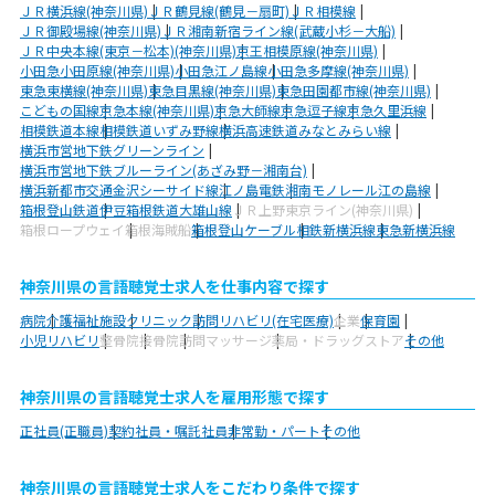
ＪＲ横浜線(神奈川県)
ＪＲ鶴見線(鶴見－扇町)
ＪＲ相模線
ＪＲ御殿場線(神奈川県)
ＪＲ湘南新宿ライン線(武蔵小杉－大船)
ＪＲ中央本線(東京－松本)(神奈川県)
京王相模原線(神奈川県)
小田急小田原線(神奈川県)
小田急江ノ島線
小田急多摩線(神奈川県)
東急東横線(神奈川県)
東急目黒線(神奈川県)
東急田園都市線(神奈川県)
こどもの国線
京急本線(神奈川県)
京急大師線
京急逗子線
京急久里浜線
相模鉄道本線
相模鉄道いずみ野線
横浜高速鉄道みなとみらい線
横浜市営地下鉄グリーンライン
横浜市営地下鉄ブルーライン(あざみ野－湘南台)
横浜新都市交通金沢シーサイド線
江ノ島電鉄
湘南モノレール江の島線
箱根登山鉄道
伊豆箱根鉄道大雄山線
ＪＲ上野東京ライン(神奈川県)
箱根ロープウェイ
箱根海賊船
箱根登山ケーブル
相鉄新横浜線
東急新横浜線
神奈川県の言語聴覚士求人を仕事内容で探す
病院
介護福祉施設
クリニック
訪問リハビリ(在宅医療)
企業
保育園
小児リハビリ
整骨院
接骨院
訪問マッサージ
薬局・ドラッグストア
その他
神奈川県の言語聴覚士求人を雇用形態で探す
正社員(正職員)
契約社員・嘱託社員
非常勤・パート
その他
神奈川県の言語聴覚士求人をこだわり条件で探す