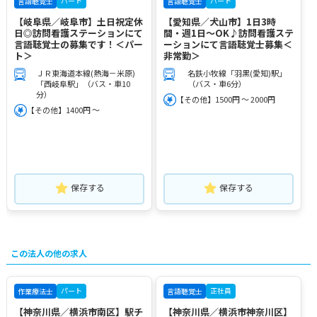
パート
パート
言語聴覚士
言語聴覚士
【岐阜県／岐阜市】土日祝定休
【愛知県／犬山市】1日3時
日◎訪問看護ステーションにて
間・週1日～OK♪訪問看護ステ
言語聴覚士の募集です！＜パー
ーションにて言語聴覚士募集＜
ト＞
非常勤＞
ＪＲ東海道本線(熱海－米原)
名鉄小牧線「羽黒(愛知)駅」
「西岐阜駅」（バス・車10
（バス・車6分）
分）
【その他】1500円 ～ 2000円
【その他】1400円 ～
保存する
保存する
この法人の他の求人
パート
正社員
作業療法士
言語聴覚士
【神奈川県／横浜市南区】駅チ
【神奈川県／横浜市神奈川区】