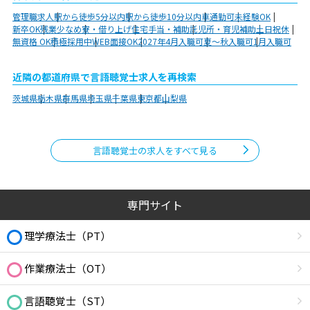
管理職求人
駅から徒歩5分以内
駅から徒歩10分以内
車通勤可
未経験OK
新卒OK
残業少なめ
寮・借り上げ
住宅手当・補助
託児所・育児補助
土日祝休
無資格 OK
積極採用中
WEB面接OK
2027年4月入職可
夏～秋入職可
1月入職可
近隣の都道府県で言語聴覚士求人を再検索
茨城県
栃木県
群馬県
埼玉県
千葉県
東京都
山梨県
言語聴覚士の求人をすべて見る
専門サイト
理学療法士（PT）
作業療法士（OT）
言語聴覚士（ST）