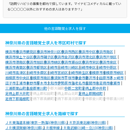
「訪問リハビリの募集を都内で探しています。マイナビコメディカルに載ってい
る○○○○○以外におすすめの求人はありますか？」
他の言語聴覚士求人を探す
神奈川県の言語聴覚士求人を市区町村で探す
横浜市
横浜市鶴見区
横浜市神奈川区
横浜市西区
横浜市中区
横浜市南区
横浜市保土ケ谷区
横浜市磯子区
横浜市金沢区
横浜市港北区
横浜市戸塚区
横浜市港南区
横浜市旭区
横浜市緑区
横浜市瀬谷区
横浜市栄区
横浜市泉区
横浜市青葉区
横浜市都筑区
川崎市
川崎市川崎区
川崎市幸区
川崎市中原区
川崎市高津区
川崎市多摩区
川崎市宮前区
川崎市麻生区
相模原市
相模原市緑区
相模原市中央区
相模原市南区
横須賀市
平塚市
鎌倉市
藤沢市
小田原市
茅ヶ崎市
逗子市
三浦市
秦野市
厚木市
大和市
伊勢原市
海老名市
座間市
南足柄市
綾瀬市
三浦郡葉山町
高座郡寒川町
中郡大磯町
中郡二宮町
足柄上郡中井町
足柄上郡大井町
足柄上郡松田町
足柄上郡山北町
足柄上郡開成町
足柄下郡箱根町
足柄下郡真鶴町
足柄下郡湯河原町
愛甲郡愛川町
愛甲郡清川村
神奈川県の言語聴覚士求人を路線で探す
ＪＲ東海道本線(東京－熱海)(神奈川県)
ＪＲ京浜東北線(神奈川県)
ＪＲ横須賀線(神奈川県)
ＪＲ根岸線
ＪＲ南武線(川崎－立川)(神奈川県)