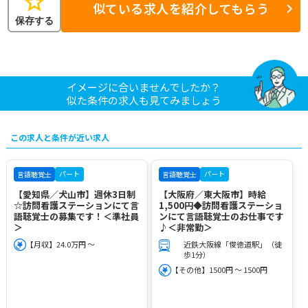
star
似ている求人を紹介してもらう
保存する
イメージに合いませんでしたか？
似た条件の求人も見てみましょう
この求人と条件が近い求人
パート
パート
言語聴覚士
言語聴覚士
【愛知県／犬山市】週休3日制
【大阪府／東大阪市】時給
☆訪問看護ステーションにて言
1,500円◆訪問看護ステーショ
語聴覚士の募集です！＜準社員
ンにて言語聴覚士のお仕事です
＞
♪＜非常勤＞
【月収】24.0万円 ～
近鉄大阪線「俊徳道駅」（徒
歩1分）
【その他】1500円 ～ 1500円