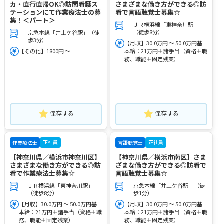
カ・直行直帰OK◎訪問看護ス
さまざまな働き方ができる◎訪
テーションにて作業療法士の募
看で言語聴覚士募集☆
集！＜パート＞
ＪＲ横浜線「東神奈川駅」
（徒歩8分）
京急本線「井土ケ谷駅」（徒
歩3分）
【月収】30.0万円 ～ 50.0万円基
【その他】1800円 ～
本給：21万円＋諸手当（資格＋職
務、職能＋固定残業）
保存する
保存する
正社員
正社員
作業療法士
言語聴覚士
【神奈川県／横浜市神奈川区】
【神奈川県／横浜市南区】さま
さまざまな働き方ができる◎訪
ざまな働き方ができる◎訪看で
看で作業療法士募集☆
言語聴覚士募集☆
ＪＲ横浜線「東神奈川駅」
京急本線「井土ケ谷駅」（徒
（徒歩8分）
歩1分）
【月収】30.0万円 ～ 50.0万円基
【月収】30.0万円 ～ 50.0万円基
本給：21万円＋諸手当（資格＋職
本給：21万円＋諸手当（資格＋職
務、職能＋固定残業）
務、職能＋固定残業）