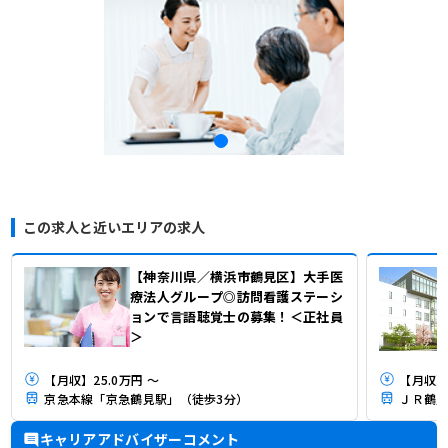
この求人と近いエリアの求人
【神奈川県／横浜市鶴見区】大手医
療法人グループ◎訪問看護ステーシ
ョンで言語聴覚士の募集！＜正社員
＞
【月収】25.0万円 ～
【月収】
京急本線「京急鶴見駅」（徒歩3分）
ＪＲ鶴見
キャリアアドバイザーコメント