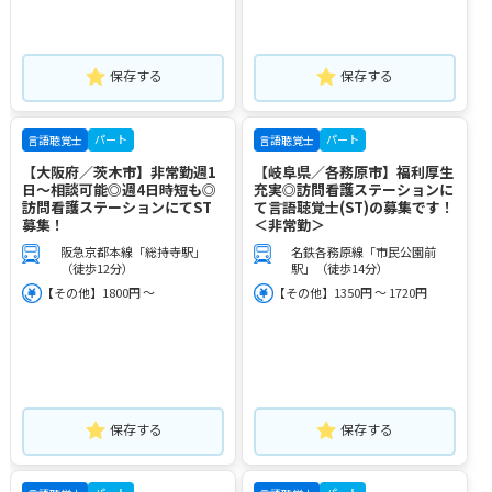
保存する
保存する
パート
パート
言語聴覚士
言語聴覚士
【大阪府／茨木市】非常勤週1
【岐阜県／各務原市】福利厚生
日～相談可能◎週4日時短も◎
充実◎訪問看護ステーションに
訪問看護ステーションにてST
て言語聴覚士(ST)の募集です！
募集！
＜非常勤＞
阪急京都本線「総持寺駅」
名鉄各務原線「市民公園前
（徒歩12分）
駅」（徒歩14分）
【その他】1800円 ～
【その他】1350円 ～ 1720円
保存する
保存する