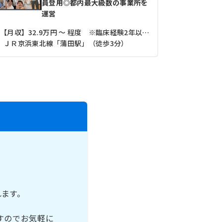
員登用◎都内最大級数の事業所を
運営
【月収】32.9万円 ～ 程度 ※臨床経験2年以上3年未満モデル
【月収】33
ＪＲ京浜東北線「蒲田駅」（徒歩3分）
東急多摩川
れます。
すのでお気軽に