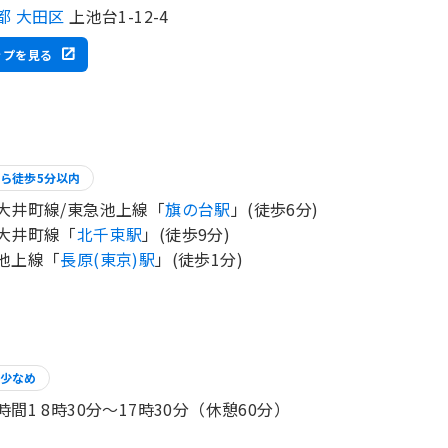
都 大田区
上池台1-12-4
ップを見る
ら徒歩5分以内
大井町線/東急池上線「
旗の台駅
」(徒歩6分)
大井町線「
北千束駅
」(徒歩9分)
池上線「
長原(東京)駅
」(徒歩1分)
少なめ
時間1 8時30分〜17時30分（休憩60分）