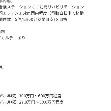
事内容】
看護ステーションにて訪問リハビリテーション
問エリア＞3.5km圏内程度（電動自転車で移動
問件数：5件/日(60分訪問目安)を目標
当制
子カルテ：あり
員
デル年収】300万円〜600万円程度
デル月収】27.8万円〜38.0万円程度