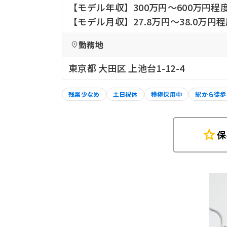
【モデル年収】300万円〜600万円程
【モデル月収】27.8万円〜38.0万円
勤務地
東京都 大田区 上池台1-12-4
残業少なめ
土日祝休
積極採用中
駅から徒歩
star
保