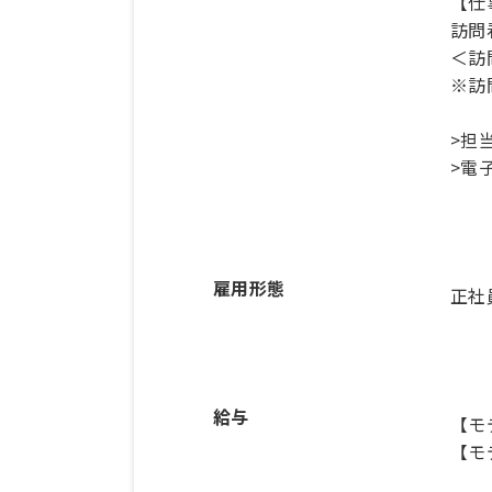
【仕
訪問
＜訪
※訪
>担
>電
雇用形態
正社
給与
【モ
【モ