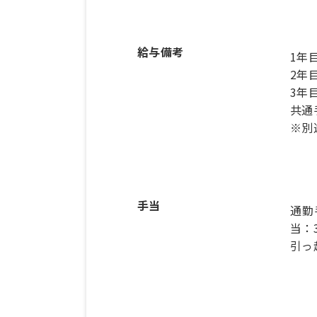
給与備考
1年目
2年目
3年目
共通
※別
手当
通勤
当：3
引っ