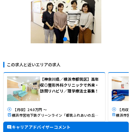
この求人と近いエリアの求人
【神奈川県／横浜市都筑区】高年
収◎整形外科クリニックで外来・
訪問リハビリ／理学療法士募集！
【月収】24.0万円 ～
【月収】
横浜市営地下鉄グリーンライン「都筑ふれあいの丘駅」（徒歩15分）
キャリアアドバイザーコメント