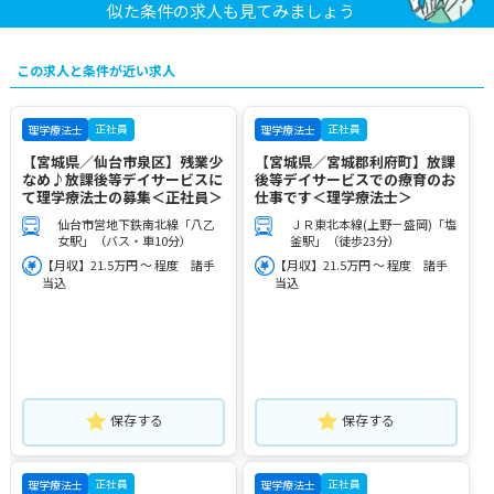
似た条件の求人も見てみましょう
この求人と条件が近い求人
正社員
正社員
理学療法士
理学療法士
【宮城県／仙台市泉区】残業少
【宮城県／宮城郡利府町】放課
なめ♪放課後等デイサービスに
後等デイサービスでの療育のお
て理学療法士の募集＜正社員＞
仕事です＜理学療法士＞
仙台市営地下鉄南北線「八乙
ＪＲ東北本線(上野－盛岡)「塩
女駅」（バス・車10分）
釜駅」（徒歩23分）
【月収】21.5万円 ～ 程度 諸手
【月収】21.5万円 ～ 程度 諸手
当込
当込
保存する
保存する
正社員
正社員
理学療法士
理学療法士