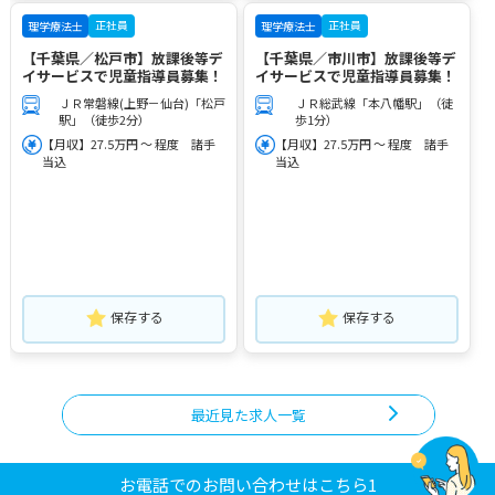
正社員
正社員
理学療法士
理学療法士
【千葉県／松戸市】放課後等デ
【千葉県／市川市】放課後等デ
イサービスで児童指導員募集！
イサービスで児童指導員募集！
ＪＲ常磐線(上野－仙台)「松戸
ＪＲ総武線「本八幡駅」（徒
駅」（徒歩2分）
歩1分）
【月収】27.5万円 ～ 程度 諸手
【月収】27.5万円 ～ 程度 諸手
当込
当込
保存する
保存する
最近見た求人一覧
お電話でのお問い合わせはこちら1