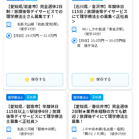
【愛知県/岩倉市】完全週休2日
【石川県／金沢市】年間休日
制！放課後等デイサービスでの
115日♪放課後等デイサービス
理学療法士さん募集です！
にて理学療法士の募集＜正社員
＞
名鉄犬山線「岩倉(愛知)駅」
（徒歩13分）
IRいしかわ鉄道「東金沢駅」
（徒歩16分）
【月収】29.0万円 ～ 32.0万円
【月収】25.0万円 ～ 30.0万円程
度 諸手当込
保存する
保存する
正社員
正社員
理学療法士
理学療法士
【愛知県／碧南市】年間休日
【愛知県／春日井市】完全週休
115日以上☆駅徒歩6分♪放課
2日制★業界未経験の方でも歓
後等デイサービスにて理学療法
迎♪放課後デイにて理学療法士
士募集＜正社員＞
募集！
名鉄三河線「碧南中央駅」
ＪＲ中央本線(名古屋－塩尻)
（徒歩6分）
「勝川(ＪＲ)駅」（徒歩25分）