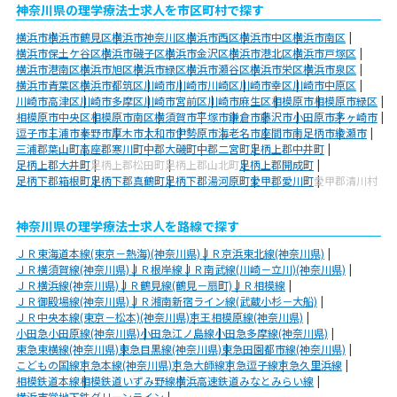
神奈川県の理学療法士求人を市区町村で探す
横浜市
横浜市鶴見区
横浜市神奈川区
横浜市西区
横浜市中区
横浜市南区
横浜市保土ケ谷区
横浜市磯子区
横浜市金沢区
横浜市港北区
横浜市戸塚区
横浜市港南区
横浜市旭区
横浜市緑区
横浜市瀬谷区
横浜市栄区
横浜市泉区
横浜市青葉区
横浜市都筑区
川崎市
川崎市川崎区
川崎市幸区
川崎市中原区
川崎市高津区
川崎市多摩区
川崎市宮前区
川崎市麻生区
相模原市
相模原市緑区
相模原市中央区
相模原市南区
横須賀市
平塚市
鎌倉市
藤沢市
小田原市
茅ヶ崎市
逗子市
三浦市
秦野市
厚木市
大和市
伊勢原市
海老名市
座間市
南足柄市
綾瀬市
三浦郡葉山町
高座郡寒川町
中郡大磯町
中郡二宮町
足柄上郡中井町
足柄上郡大井町
足柄上郡松田町
足柄上郡山北町
足柄上郡開成町
足柄下郡箱根町
足柄下郡真鶴町
足柄下郡湯河原町
愛甲郡愛川町
愛甲郡清川村
神奈川県の理学療法士求人を路線で探す
ＪＲ東海道本線(東京－熱海)(神奈川県)
ＪＲ京浜東北線(神奈川県)
ＪＲ横須賀線(神奈川県)
ＪＲ根岸線
ＪＲ南武線(川崎－立川)(神奈川県)
ＪＲ横浜線(神奈川県)
ＪＲ鶴見線(鶴見－扇町)
ＪＲ相模線
ＪＲ御殿場線(神奈川県)
ＪＲ湘南新宿ライン線(武蔵小杉－大船)
ＪＲ中央本線(東京－松本)(神奈川県)
京王相模原線(神奈川県)
小田急小田原線(神奈川県)
小田急江ノ島線
小田急多摩線(神奈川県)
東急東横線(神奈川県)
東急目黒線(神奈川県)
東急田園都市線(神奈川県)
こどもの国線
京急本線(神奈川県)
京急大師線
京急逗子線
京急久里浜線
相模鉄道本線
相模鉄道いずみ野線
横浜高速鉄道みなとみらい線
横浜市営地下鉄グリーンライン