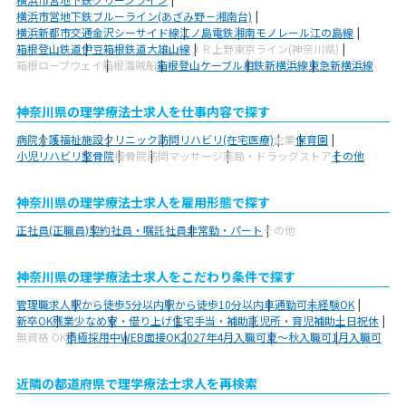
横浜市営地下鉄ブルーライン(あざみ野－湘南台)
横浜新都市交通金沢シーサイド線
江ノ島電鉄
湘南モノレール江の島線
箱根登山鉄道
伊豆箱根鉄道大雄山線
ＪＲ上野東京ライン(神奈川県)
箱根ロープウェイ
箱根海賊船
箱根登山ケーブル
相鉄新横浜線
東急新横浜線
神奈川県の理学療法士求人を仕事内容で探す
病院
介護福祉施設
クリニック
訪問リハビリ(在宅医療)
企業
保育園
小児リハビリ
整骨院
接骨院
訪問マッサージ
薬局・ドラッグストア
その他
神奈川県の理学療法士求人を雇用形態で探す
正社員(正職員)
契約社員・嘱託社員
非常勤・パート
その他
神奈川県の理学療法士求人をこだわり条件で探す
管理職求人
駅から徒歩5分以内
駅から徒歩10分以内
車通勤可
未経験OK
新卒OK
残業少なめ
寮・借り上げ
住宅手当・補助
託児所・育児補助
土日祝休
無資格 OK
積極採用中
WEB面接OK
2027年4月入職可
夏～秋入職可
1月入職可
近隣の都道府県で理学療法士求人を再検索