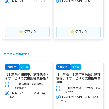
【月収】23.0万円 ～ 25.0万円
【月収】27.0万円 ～ 程度
保存する
保存する
この法人の他の求人
正社員
正社員
理学療法士
理学療法士
【千葉県／船橋市】放課後等デ
【千葉県／千葉市中央区】放課
イサービスで児童指導員募集！
後等デイサービスで児童指導員
募集！
ＪＲ武蔵野線「西船橋駅」
（徒歩3分）
ＪＲ総武本線「千葉駅」（徒
歩7分）
【月収】27.5万円 ～ 程度 諸手
当込
【月収】27.5万円 ～ 程度 諸手
当込