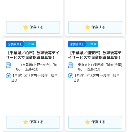
保存する
保存する
正社員
正社員
理学療法士
理学療法士
【千葉県／柏市】放課後等デイ
【千葉県／浦安市】放課後等デ
サービスで児童指導員募集！
イサービスで児童指導員募集！
ＪＲ常磐線(上野－仙台)「柏
東京メトロ東西線「浦安(千葉)
駅」（徒歩6分）
駅」（徒歩2分）
【月収】27.5万円 ～ 程度 諸手
【月収】27.5万円 ～ 程度 諸手
当込
当込
保存する
保存する