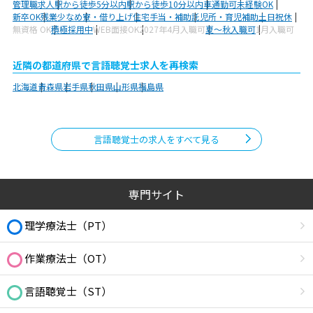
管理職求人
駅から徒歩5分以内
駅から徒歩10分以内
車通勤可
未経験OK
新卒OK
残業少なめ
寮・借り上げ
住宅手当・補助
託児所・育児補助
土日祝休
無資格 OK
積極採用中
WEB面接OK
2027年4月入職可
夏～秋入職可
1月入職可
近隣の都道府県で言語聴覚士求人を再検索
北海道
青森県
岩手県
秋田県
山形県
福島県
言語聴覚士の求人をすべて見る
専門サイト
理学療法士（PT）
作業療法士（OT）
言語聴覚士（ST）