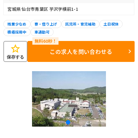
宮城県 仙台市青葉区 芋沢字横前1-1
残業少なめ
寮・借り上げ
託児所・育児補助
土日祝休
積極採用中
車通勤可
star
この求人を問い合わせる
保存する