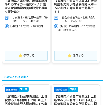
【宮城県／富谷市】退職金制度
【宮城県／仙台市太白区】研修
あり◎マイカー通勤OK♪介護
制度も充実♪特別養護老人ホー
老人保健施設の言語聴覚士募集
ムにおける言語聴覚士募集で
＜正社員＞
す！
ＪＲ東北本線(上野－盛岡)「岩
仙台市営地下鉄南北線「長町
切駅」（バス・車32分）
南駅」（徒歩1分）
【月収】23.5万円 ～ 28.5万円
【月収】25.0万円 ～ 25.0万円程
度 諸手当込み
保存する
保存する
この法人の他の求人
正社員
正社員
作業療法士
理学療法士
【宮城県／仙台市青葉区】土日
【宮城県／仙台市青葉区】土日
祝休み♪年間休日120日以上♪
祝休み♪年間休日120日以上♪
医療型障害児入所施設にて作業
医療型障害児者入所施設にて理