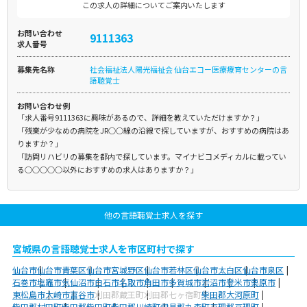
この求人の詳細についてご案内いたします
お問い合わせ
9111363
求人番号
募集先名称
社会福祉法人陽光福祉会 仙台エコー医療療育センターの言
語聴覚士
お問い合わせ例
「求人番号9111363に興味があるので、詳細を教えていただけますか？」
「残業が少なめの病院をJR○○線の沿線で探していますが、おすすめの病院はあ
りますか？」
「訪問リハビリの募集を都内で探しています。マイナビコメディカルに載ってい
る○○○○○以外におすすめの求人はありますか？」
他の言語聴覚士求人を探す
宮城県の言語聴覚士求人を市区町村で探す
仙台市
仙台市青葉区
仙台市宮城野区
仙台市若林区
仙台市太白区
仙台市泉区
石巻市
塩竈市
気仙沼市
白石市
名取市
角田市
多賀城市
岩沼市
登米市
栗原市
東松島市
大崎市
富谷市
刈田郡蔵王町
刈田郡七ヶ宿町
柴田郡大河原町
柴田郡村田町
柴田郡柴田町
柴田郡川崎町
伊具郡丸森町
亘理郡亘理町