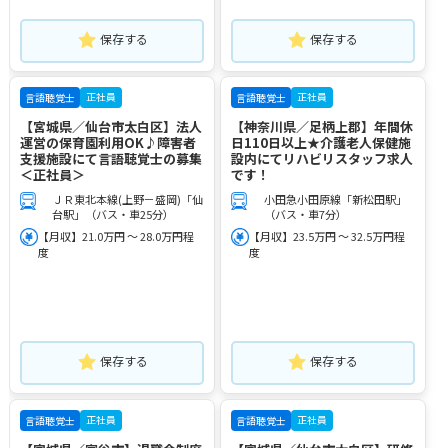
保存する
保存する
正社員
正社員
言語聴覚士
言語聴覚士
【宮城県／仙台市太白区】法人
【神奈川県／足柄上郡】年間休
運営の保育園利用OK♪障害者
日110日以上★介護老人保健施
支援施設にて言語聴覚士の募集
設内にてリハビリスタッフ求人
＜正社員＞
です！
ＪＲ東北本線(上野－盛岡)「仙
小田急小田原線「新松田駅」
台駅」（バス・車25分）
（バス・車7分）
【月収】21.0万円 ～ 28.0万円程
【月収】23.5万円 ～ 32.5万円程
度
度
保存する
保存する
正社員
正社員
言語聴覚士
言語聴覚士