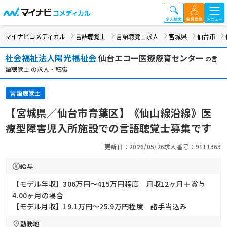
マイナビコメディカル
言語聴覚士
言語聴覚士求人
宮城県
仙台市
社会福祉法人陽光福祉会
仙台エコー医療療育センター
の言
語聴覚士 の求人・転職
言語聴覚士
【宮城県／仙台市青葉区】《仙山線沿線》医
療型障害児入所施設での言語聴覚士募集です
更新日：2026/05/26
求人番号：9111363
給与
【モデル年収】306万円〜415万円程度 月収12ヶ月＋賞与
4.00ヶ月の場合
【モデル月収】19.1万円〜25.9万円程度 諸手当込み
勤務地