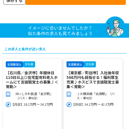
保存する
イメージに合いませんでしたか？
似た条件の求人も見てみましょう
この求人と条件が近い求人
正社員
正社員
言語聴覚士
言語聴覚士
【石川県／金沢市】年間休日
【東京都／町田市】入社後年収
110日以上◎住宅型有料老人ホ
566万円も目指せる！福利厚生
ームにて言語聴覚士の募集♪＜
充実♪ホスピスで言語聴覚士募
常勤＞
集＜常勤＞
IRいしかわ鉄道「金沢駅」
ＪＲ横浜線「古淵駅」（バ
（バス・車6分）
ス・車4分）
【月収】28.2万円 ～ 36.2万円
【月収】34.2万円 ～ 42.3万円