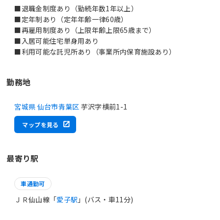
■退職金制度あり（勤続年数1年以上）
■定年制あり（定年年齢一律60歳）
■再雇用制度あり（上限年齢上限65歳まで）
■入居可能住宅単身用あり
■利用可能な託児所あり（事業所内保育施設あり）
勤務地
宮城県 仙台市青葉区
芋沢字横前1-1
マップを見る
最寄り駅
車通勤可
ＪＲ仙山線「
愛子駅
」(バス・車11分)