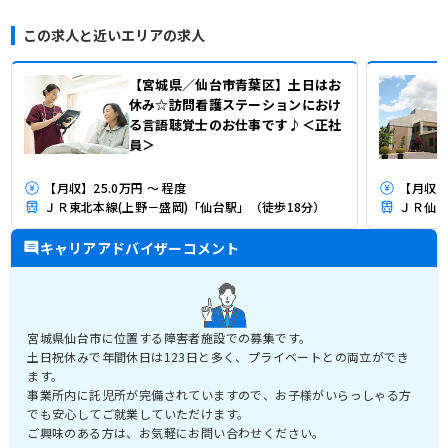
この求人と近いエリアの求人
【宮城県／仙台市青葉区】土日はお
休み☆訪問看護ステーションにおけ
る言語聴覚士のお仕事です♪＜正社
員＞
【月収】25.0万円 ～ 程度
【月収】
ＪＲ東北本線(上野－盛岡)「仙台駅」（徒歩18分）
ＪＲ仙山
キャリアアドバイザーコメント
宮城県仙台市に位置する障害者施設での募集です。
土日祝休みで年間休日は123日と多く、プライベートとの両立ができ
ます。
事業所内に託児所が完備されていますので、お子様がいらっしゃる方
でも安心してご就業していただけます。
ご興味のある方は、お気軽にお問い合わせください。