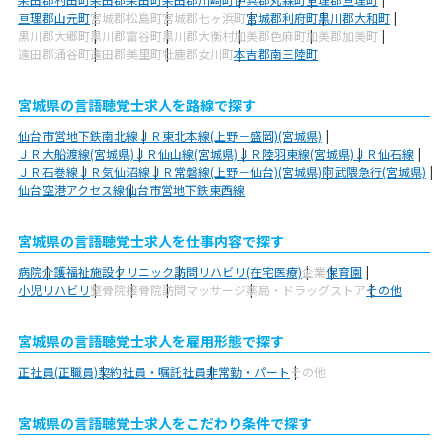
亘理郡山元町
宮城郡松島町
宮城郡七ヶ浜町
宮城郡利府町
黒川郡大和町
黒川郡大郷町
黒川郡富谷町
黒川郡大衡村
加美郡色麻町
加美郡加美町
遠田郡涌谷町
遠田郡美里町
牡鹿郡女川町
本吉郡南三陸町
宮城県の言語聴覚士求人を路線で探す
仙台市営地下鉄南北線
ＪＲ東北本線(上野－盛岡)(宮城県)
ＪＲ大船渡線(宮城県)
ＪＲ仙山線(宮城県)
ＪＲ陸羽東線(宮城県)
ＪＲ仙石線
ＪＲ石巻線
ＪＲ気仙沼線
ＪＲ常磐線(上野－仙台)(宮城県)
阿武隈急行(宮城県)
仙台空港アクセス線
仙台市営地下鉄東西線
宮城県の言語聴覚士求人を仕事内容で探す
病院
介護福祉施設
クリニック
訪問リハビリ(在宅医療)
企業
保育園
小児リハビリ
整骨院
接骨院
訪問マッサージ
薬局・ドラッグストア
その他
宮城県の言語聴覚士求人を雇用形態で探す
正社員(正職員)
契約社員・嘱託社員
非常勤・パート
その他
宮城県の言語聴覚士求人をこだわり条件で探す