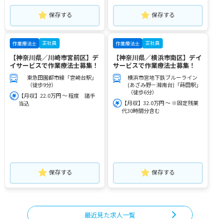
保存する
保存する
正社員
正社員
作業療法士
作業療法士
【神奈川県／川崎市宮前区】デ
【神奈川県／横浜市南区】デイ
イサービスで作業療法士募集！
サービスで作業療法士募集！
東急田園都市線「宮崎台駅」
横浜市営地下鉄ブルーライン
（徒歩9分）
(あざみ野－湘南台)「蒔田駅」
（徒歩6分）
【月収】22.0万円 ～ 程度 諸手
【月収】32.0万円 ～ ※固定残業
当込
代30時間分含む
保存する
保存する
最近見た求人一覧