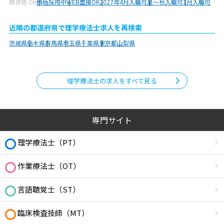
無資格 OK
積極採用中
WEB面接OK
2027年4月入職可
夏～秋入職可
1月入職可
近隣の都道府県で理学療法士求人を再検索
茨城県
栃木県
群馬県
埼玉県
千葉県
東京都
山梨県
理学療法士の求人をすべて見る
専門サイト
理学療法士（PT）
作業療法士（OT）
言語聴覚士（ST）
臨床検査技師（MT）