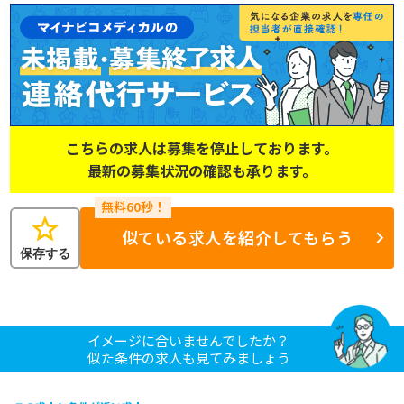
こちらの求人は募集を停止しております。
最新の募集状況の確認も承ります。
star
似ている求人を紹介してもらう
保存する
イメージに合いませんでしたか？
似た条件の求人も見てみましょう