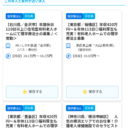
この求人と条件が近い求人
正社員
正社員
理学療法士
理学療法士
【石川県／金沢市】年間休日
【東京都／板橋区】年収420万
110日以上◎住宅型有料老人ホ
円～＆年休113日◎福利厚生も
ームにて理学療法士の募集♪＜
充実！有料老人ホームでの理学
常勤＞
療法士募集
IRいしかわ鉄道「金沢駅」
東武東上線「大山(東京)駅」
（バス・車6分）
（徒歩8分）
【月収】28.2万円 ～ 36.2万円
【月収】30.0万円 ～
保存する
保存する
正社員
正社員
理学療法士
理学療法士
【東京都／豊島区】年収420万
【神奈川県／横浜市緑区】 人
円～＆年休113日◎福利厚生も
気の横浜エリアでのお仕事！介
充実！有料老人ホームでの理学
護老人保健施設でのセラピスト