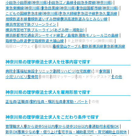
小田急小田原線(神奈川県)
小田急江ノ島線
小田急多摩線(神奈川県)
東急東横線(神奈川県)
東急目黒線(神奈川県)
東急田園都市線(神奈川県)
こどもの国線
京急本線(神奈川県)
京急大師線
京急逗子線
京急久里浜線
相模鉄道本線
相模鉄道いずみ野線
横浜高速鉄道みなとみらい線
横浜市営地下鉄グリーンライン
横浜市営地下鉄ブルーライン(あざみ野－湘南台)
横浜新都市交通金沢シーサイド線
江ノ島電鉄
湘南モノレール江の島線
箱根登山鉄道
伊豆箱根鉄道大雄山線
ＪＲ上野東京ライン(神奈川県)
箱根ロープウェイ
箱根海賊船
箱根登山ケーブル
相鉄新横浜線
東急新横浜線
神奈川県の理学療法士求人を仕事内容で探す
病院
介護福祉施設
クリニック
訪問リハビリ(在宅医療)
企業
保育園
小児リハビリ
整骨院
接骨院
訪問マッサージ
薬局・ドラッグストア
その他
神奈川県の理学療法士求人を雇用形態で探す
正社員(正職員)
契約社員・嘱託社員
非常勤・パート
その他
神奈川県の理学療法士求人をこだわり条件で探す
管理職求人
駅から徒歩5分以内
駅から徒歩10分以内
車通勤可
未経験OK
新卒OK
残業少なめ
寮・借り上げ
住宅手当・補助
託児所・育児補助
土日祝休