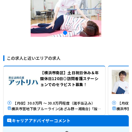
この求人と近いエリアの求人
【横浜市南区】土日祝日休み＆年
間休日120日◎訪問看護ステーシ
ョンでのセラピスト募集！
【月収】30.0万円 ～ 30.0万円程度（諸手当込み）
【月収】2
横浜市営地下鉄ブルーライン(あざみ野－湘南台)「阪東橋駅」（徒歩4分）
キャリアアドバイザーコメント