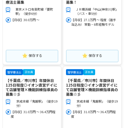
療法士募集
募集！
東京メトロ有楽町線「要町
ＪＲ横浜線「中山(神奈川)駅」
駅」（徒歩6分）
（バス・車5分）
【月収】30.0万円 ～
【月収】27.1万円 ～ 程度（諸手
当込み） 常勤・6年経験モデル
保存する
保存する
正社員
正社員
理学療法士
理学療法士
【千葉県／市川市】年間休日
【千葉県／市川市】年間休日
125日程度◎イオン直営デイに
125日程度◎イオン直営デイに
て店舗管理×機能訓練指導員の
て店舗管理×機能訓練指導員の
募集☆彡
募集☆彡
京成本線「鬼越駅」（徒歩19
京成本線「鬼越駅」（徒歩19
分）
分）
【月収】31.0万円 ～ 36.4万円程
【月収】31.0万円 ～ 36.4万円程
度
度