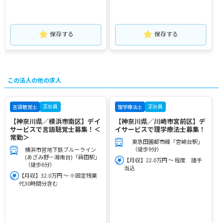
保存する
保存する
この法人の他の求人
正社員
正社員
言語聴覚士
理学療法士
【神奈川県／横浜市南区】デイ
【神奈川県／川崎市宮前区】デ
サービスで言語聴覚士募集！＜
イサービスで理学療法士募集！
常勤＞
東急田園都市線「宮崎台駅」
（徒歩9分）
横浜市営地下鉄ブルーライン
(あざみ野－湘南台)「蒔田駅」
【月収】22.0万円 ～ 程度 諸手
（徒歩6分）
当込
【月収】32.0万円 ～ ※固定残業
代30時間分含む