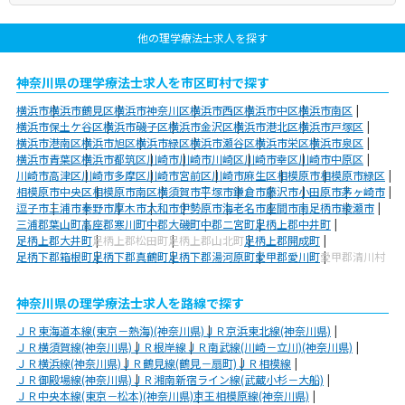
他の理学療法士求人を探す
神奈川県の理学療法士求人を市区町村で探す
横浜市
横浜市鶴見区
横浜市神奈川区
横浜市西区
横浜市中区
横浜市南区
横浜市保土ケ谷区
横浜市磯子区
横浜市金沢区
横浜市港北区
横浜市戸塚区
横浜市港南区
横浜市旭区
横浜市緑区
横浜市瀬谷区
横浜市栄区
横浜市泉区
横浜市青葉区
横浜市都筑区
川崎市
川崎市川崎区
川崎市幸区
川崎市中原区
川崎市高津区
川崎市多摩区
川崎市宮前区
川崎市麻生区
相模原市
相模原市緑区
相模原市中央区
相模原市南区
横須賀市
平塚市
鎌倉市
藤沢市
小田原市
茅ヶ崎市
逗子市
三浦市
秦野市
厚木市
大和市
伊勢原市
海老名市
座間市
南足柄市
綾瀬市
三浦郡葉山町
高座郡寒川町
中郡大磯町
中郡二宮町
足柄上郡中井町
足柄上郡大井町
足柄上郡松田町
足柄上郡山北町
足柄上郡開成町
足柄下郡箱根町
足柄下郡真鶴町
足柄下郡湯河原町
愛甲郡愛川町
愛甲郡清川村
神奈川県の理学療法士求人を路線で探す
ＪＲ東海道本線(東京－熱海)(神奈川県)
ＪＲ京浜東北線(神奈川県)
ＪＲ横須賀線(神奈川県)
ＪＲ根岸線
ＪＲ南武線(川崎－立川)(神奈川県)
ＪＲ横浜線(神奈川県)
ＪＲ鶴見線(鶴見－扇町)
ＪＲ相模線
ＪＲ御殿場線(神奈川県)
ＪＲ湘南新宿ライン線(武蔵小杉－大船)
ＪＲ中央本線(東京－松本)(神奈川県)
京王相模原線(神奈川県)