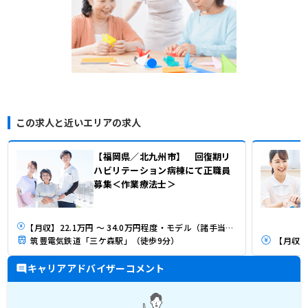
この求人と近いエリアの求人
【福岡県／北九州市】 回復期リ
ハビリテーション病棟にて正職員
募集＜作業療法士＞
【月収】22.1万円 ～ 34.0万円程度・モデル（諸手当込） 程度・モデル（諸手当込）
筑豊電気鉄道「三ケ森駅」（徒歩9分）
【月収】2
キャリアアドバイザーコメント