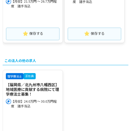
【月収】21.5万円 ～ 26.7万円程
度 諸手当込
度 諸手当込
保存する
保存する
この法人の他の求人
正社員
理学療法士
【福岡県／北九州市八幡西区】
地域医療に貢献する病院にて理
学療法士募集！
【月収】24.0万円 ～ 30.0万円程
度 諸手当込