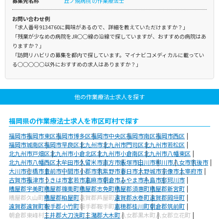
募集先名称
丘ノ規病院 の作業療法士
お問い合わせ例
「求人番号9134760に興味があるので、詳細を教えていただけますか？」
「残業が少なめの病院をJR○○線の沿線で探していますが、おすすめの病院はあ
りますか？」
「訪問リハビリの募集を都内で探しています。マイナビコメディカルに載ってい
る○○○○○以外におすすめの求人はありますか？」
他の作業療法士求人を探す
福岡県の作業療法士求人を市区町村で探す
福岡市
福岡市東区
福岡市博多区
福岡市中央区
福岡市南区
福岡市西区
福岡市城南区
福岡市早良区
北九州市
北九州市門司区
北九州市若松区
北九州市戸畑区
北九州市小倉北区
北九州市小倉南区
北九州市八幡東区
北九州市八幡西区
大牟田市
久留米市
直方市
飯塚市
田川市
柳川市
八女市
筑後市
大川市
行橋市
豊前市
中間市
小郡市
筑紫野市
春日市
大野城市
宗像市
太宰府市
古賀市
福津市
うきは市
宮若市
嘉麻市
朝倉市
みやま市
糸島市
那珂川市
糟屋郡宇美町
糟屋郡篠栗町
糟屋郡志免町
糟屋郡須惠町
糟屋郡新宮町
糟屋郡久山町
糟屋郡粕屋町
遠賀郡芦屋町
遠賀郡水巻町
遠賀郡岡垣町
遠賀郡遠賀町
鞍手郡小竹町
鞍手郡鞍手町
嘉穂郡桂川町
朝倉郡筑前町
朝倉郡東峰村
三井郡大刀洗町
三潴郡大木町
八女郡黒木町
八女郡立花町