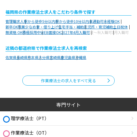
福岡県の作業療法士求人をこだわり条件で探す
管理職求人
駅から徒歩5分以内
駅から徒歩10分以内
車通勤可
未経験OK
新卒OK
残業少なめ
寮・借り上げ
住宅手当・補助
託児所・育児補助
土日祝休
無資格 OK
積極採用中
WEB面接OK
2027年4月入職可
夏～秋入職可
1月入職可
近隣の都道府県で作業療法士求人を再検索
佐賀県
長崎県
熊本県
大分県
宮崎県
鹿児島県
沖縄県
作業療法士の求人をすべて見る
専門サイト
理学療法士（PT）
作業療法士（OT）