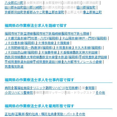
八女郡広川町
八女郡矢部村
八女郡星野村
田川郡香春町
田川郡添田町
田川郡糸田町
田川郡川崎町
田川郡大任町
田川郡赤村
田川郡福智町
京都郡苅田町
京都郡みやこ町
築上郡吉富町
築上郡上毛町
築上郡築上町
福岡県の作業療法士求人を路線で探す
福岡市地下鉄空港線
福岡市地下鉄箱崎線
福岡市地下鉄七隈線
ＪＲ鹿児島本線(門司港－八代)(福岡県)
ＪＲ山陽本線(神戸－門司)(福岡県)
ＪＲ日豊本線(福岡県)
ＪＲ博多南線
ＪＲ篠栗線
ＪＲ筑肥線(姪浜－西唐津)(福岡県)
ＪＲ筑豊本線
ＪＲ久大本線(福岡県)
ＪＲ日田彦山線(福岡県)
ＪＲ後藤寺線
ＪＲ香椎線
西鉄天神大牟田線
西鉄貝塚線
西鉄太宰府線
西鉄甘木線
甘木鉄道(福岡県)
平成筑豊鉄道伊田線
平成筑豊鉄道糸田線
平成筑豊鉄道田川線
北九州都市モノレール小倉線
筑豊電気鉄道
福岡県の作業療法士求人を仕事内容で探す
病院
介護福祉施設
クリニック
訪問リハビリ(在宅医療)
企業
保育園
小児リハビリ
整骨院
接骨院
訪問マッサージ
薬局・ドラッグストア
その他
福岡県の作業療法士求人を雇用形態で探す
正社員(正職員)
契約社員・嘱託社員
非常勤・パート
その他