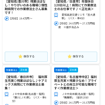
【愛知県/豊川市】残業ほぼな
【愛知県／日進市】年間休日
し！やりがいのある職場◎慢性
120日以上！病院にて作業療法
期病院での作業療法士さん募集
士のお仕事です♪＜正社員＞
です！
愛知高速交通リニモ「芸大通
駅」（バス・車4分）
【月収】19.4万円 ～
【月収】24.0万円 ～ 27.3万円程
度 ※諸手当込み
保存する
保存する
正社員
正社員
作業療法士
作業療法士
【愛知県／春日井市】 福利厚
【愛知県／名古屋市中区】福利
生充実◎残業ほぼなし♪ケアミ
厚生充実×残業少なめ！プライ
ックス病院にて作業療法士募
ベートとの両立が可能な職場で
集！
す＜作業療法士＞
ＪＲ中央本線(名古屋－塩尻)
ＪＲ中央本線(名古屋－塩尻)
「勝川(ＪＲ)駅」（バス・車6
「鶴舞駅」（徒歩13分）
分）
【月収】24.1万円 ～ 25.3万円程