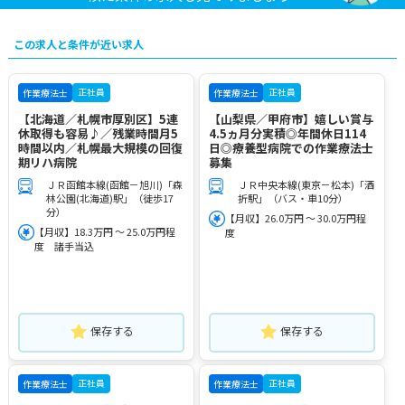
この求人と条件が近い求人
正社員
正社員
作業療法士
作業療法士
【北海道／札幌市厚別区】5連
【山梨県／甲府市】嬉しい賞与
休取得も容易♪／残業時間月5
4.5ヵ月分実積◎年間休日114
時間以内／札幌最大規模の回復
日◎療養型病院での作業療法士
期リハ病院
募集
ＪＲ函館本線(函館－旭川)「森
ＪＲ中央本線(東京－松本)「酒
林公園(北海道)駅」（徒歩17
折駅」（バス・車10分）
分）
【月収】26.0万円 ～ 30.0万円程
【月収】18.3万円 ～ 25.0万円程
度
度 諸手当込
保存する
保存する
正社員
正社員
作業療法士
作業療法士