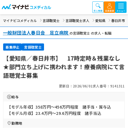
マイナビコメディカル
言語聴覚士
言語聴覚士求人
愛知県
春日井市
一般財団法人春日会 足立病院
の言語聴覚士 の求人・転職
募集停止
言語聴覚士
【愛知県／春日井市】 17時定時＆残業なし
★部門立ち上げに携われます！療養病院にて言
語聴覚士募集
更新日：2026/06/01
求人番号：9141311
給与
【モデル年収】358万円〜456万円程度 諸手当・賞与込
【モデル月収】23.4万円〜29.6万円程度 諸手当込
勤務地