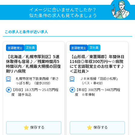
イメージに合いませんでしたか？
似た条件の求人も見てみましょう
この求人と条件が近い求人
正社員
正社員
言語聴覚士
言語聴覚士
【北海道／札幌市厚別区】5連
【山形県／東置賜郡】年間休日
休取得も容易♪／残業時間月5
116日◎年収300万円～☆病院
時間以内／札幌最大規模の回復
にて言語聴覚士のお仕事です♪
期リハ病院
＜正社員＞
札幌市営地下鉄東西線「新さ
ＪＲ米坂線「羽前小松駅」
っぽろ駅」（徒歩20分）
（バス・車4分）
【月収】18.3万円 ～ 25.0万円程
【年収】300万円 ～ 348万円程
度 諸手当込
度 ※年俸制
保存する
保存する