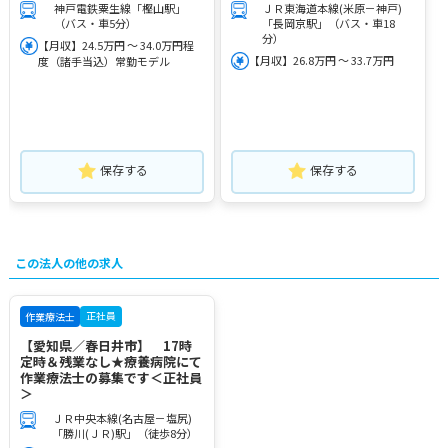
神戸電鉄粟生線「樫山駅」
ＪＲ東海道本線(米原－神戸)
（バス・車5分）
「長岡京駅」（バス・車18
分）
【月収】24.5万円 ～ 34.0万円程
【月収】26.8万円 ～ 33.7万円
度（諸手当込）常勤モデル
保存する
保存する
この法人の他の求人
正社員
作業療法士
【愛知県／春日井市】 17時
定時＆残業なし★療養病院にて
作業療法士の募集です＜正社員
＞
ＪＲ中央本線(名古屋－塩尻)
「勝川(ＪＲ)駅」（徒歩8分）