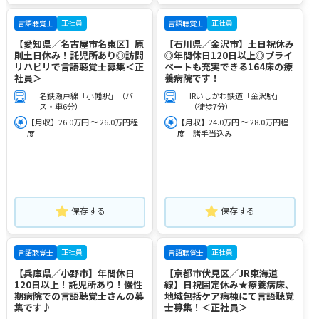
正社員
正社員
言語聴覚士
言語聴覚士
【愛知県／名古屋市名東区】原
【石川県／金沢市】土日祝休み
則土日休み！託児所あり◎訪問
◎年間休日120日以上◎プライ
リハビリで言語聴覚士募集＜正
ベートも充実できる164床の療
社員＞
養病院です！
名鉄瀬戸線「小幡駅」（バ
IRいしかわ鉄道「金沢駅」
ス・車6分）
（徒歩7分）
【月収】26.0万円 ～ 26.0万円程
【月収】24.0万円 ～ 28.0万円程
度
度 諸手当込み
保存する
保存する
正社員
正社員
言語聴覚士
言語聴覚士
【兵庫県／小野市】年間休日
【京都市伏見区／JR東海道
120日以上！託児所あり！慢性
線】日祝固定休み★療養病床、
期病院での言語聴覚士さんの募
地域包括ケア病棟にて言語聴覚
集です♪
士募集！＜正社員＞