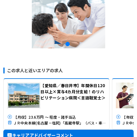
この求人と近いエリアの求人
【愛知県／春日井市】年間休日120
日以上×賞与4カ月分支給！のリハ
ビリテーション病院＜言語聴覚士＞
【月収】23.6万円 ～ 程度・諸手当込
【年収】
ＪＲ中央本線(名古屋－塩尻)「高蔵寺駅」（バス・車10分）
キャリアアドバイザーコメント