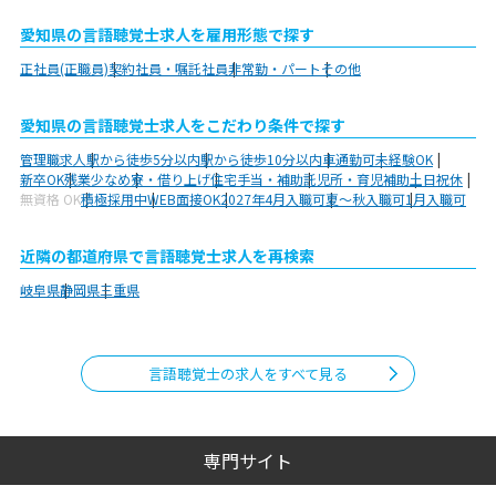
愛知県の言語聴覚士求人を雇用形態で探す
正社員(正職員)
契約社員・嘱託社員
非常勤・パート
その他
愛知県の言語聴覚士求人をこだわり条件で探す
管理職求人
駅から徒歩5分以内
駅から徒歩10分以内
車通勤可
未経験OK
新卒OK
残業少なめ
寮・借り上げ
住宅手当・補助
託児所・育児補助
土日祝休
無資格 OK
積極採用中
WEB面接OK
2027年4月入職可
夏～秋入職可
1月入職可
近隣の都道府県で言語聴覚士求人を再検索
岐阜県
静岡県
三重県
言語聴覚士の求人をすべて見る
専門サイト