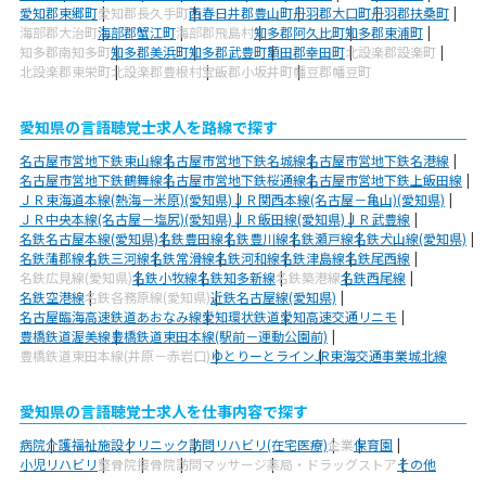
愛知郡東郷町
愛知郡長久手町
西春日井郡豊山町
丹羽郡大口町
丹羽郡扶桑町
海部郡大治町
海部郡蟹江町
海部郡飛島村
知多郡阿久比町
知多郡東浦町
知多郡南知多町
知多郡美浜町
知多郡武豊町
額田郡幸田町
北設楽郡設楽町
北設楽郡東栄町
北設楽郡豊根村
宝飯郡小坂井町
幡豆郡幡豆町
愛知県の言語聴覚士求人を路線で探す
名古屋市営地下鉄東山線
名古屋市営地下鉄名城線
名古屋市営地下鉄名港線
名古屋市営地下鉄鶴舞線
名古屋市営地下鉄桜通線
名古屋市営地下鉄上飯田線
ＪＲ東海道本線(熱海－米原)(愛知県)
ＪＲ関西本線(名古屋－亀山)(愛知県)
ＪＲ中央本線(名古屋－塩尻)(愛知県)
ＪＲ飯田線(愛知県)
ＪＲ武豊線
名鉄名古屋本線(愛知県)
名鉄豊田線
名鉄豊川線
名鉄瀬戸線
名鉄犬山線(愛知県)
名鉄蒲郡線
名鉄三河線
名鉄常滑線
名鉄河和線
名鉄津島線
名鉄尾西線
名鉄広見線(愛知県)
名鉄小牧線
名鉄知多新線
名鉄築港線
名鉄西尾線
名鉄空港線
名鉄各務原線(愛知県)
近鉄名古屋線(愛知県)
名古屋臨海高速鉄道あおなみ線
愛知環状鉄道
愛知高速交通リニモ
豊橋鉄道渥美線
豊橋鉄道東田本線(駅前－運動公園前)
豊橋鉄道東田本線(井原－赤岩口)
ゆとりーとライン
JR東海交通事業城北線
愛知県の言語聴覚士求人を仕事内容で探す
病院
介護福祉施設
クリニック
訪問リハビリ(在宅医療)
企業
保育園
小児リハビリ
整骨院
接骨院
訪問マッサージ
薬局・ドラッグストア
その他