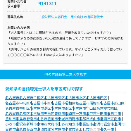
お問い合わせ
9141311
求人番号
募集先名称
一般財団法人春日会 足立病院 の言語聴覚士
お問い合わせ例
「求人番号9141311に興味があるので、詳細を教えていただけますか？」
「残業が少なめの病院をJR○○線の沿線で探していますが、おすすめの病院はあ
りますか？」
「訪問リハビリの募集を都内で探しています。マイナビコメディカルに載ってい
る○○○○○以外におすすめの求人はありますか？」
他の言語聴覚士求人を探す
愛知県の言語聴覚士求人を市区町村で探す
名古屋市
名古屋市千種区
名古屋市東区
名古屋市北区
名古屋市西区
名古屋市中村区
名古屋市中区
名古屋市昭和区
名古屋市瑞穂区
名古屋市熱田区
名古屋市中川区
名古屋市港区
名古屋市南区
名古屋市守山区
名古屋市緑区
名古屋市名東区
名古屋市天白区
豊橋市
岡崎市
一宮市
瀬戸市
半田市
春日井市
豊川市
津島市
碧南市
刈谷市
豊田市
安城市
西尾市
蒲郡市
犬山市
常滑市
江南市
小牧市
稲沢市
新城市
東海市
大府市
知多市
知立市
尾張旭市
高浜市
岩倉市
豊明市
日進市
田原市
愛西市
清須市
北名古屋市
弥富市
みよし市
あま市
長久手市