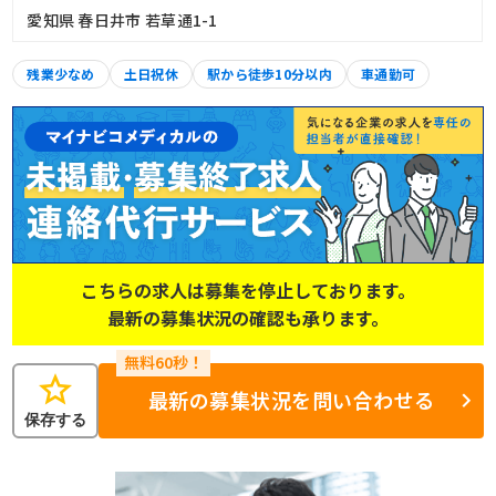
愛知県 春日井市 若草通1-1
残業少なめ
土日祝休
駅から徒歩10分以内
車通勤可
こちらの求人は募集を停止しております。
最新の募集状況の確認も承ります。
star
最新の募集状況を問い合わせる
保存する