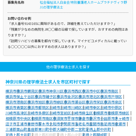
募集先名称
社会福祉法人白金会 特別養護老人ホームプラチナヴィラ野
川の理学療法士
お問い合わせ例
「求人番号9143165に興味があるので、詳細を教えていただけますか？」
「残業が少なめの病院をJR○○線の沿線で探していますが、おすすめの病院はあ
りますか？」
「訪問リハビリの募集を都内で探しています。マイナビコメディカルに載ってい
る○○○○○以外におすすめの求人はありますか？」
他の理学療法士求人を探す
神奈川県の理学療法士求人を市区町村で探す
横浜市
横浜市鶴見区
横浜市神奈川区
横浜市西区
横浜市中区
横浜市南区
横浜市保土ケ谷区
横浜市磯子区
横浜市金沢区
横浜市港北区
横浜市戸塚区
横浜市港南区
横浜市旭区
横浜市緑区
横浜市瀬谷区
横浜市栄区
横浜市泉区
横浜市青葉区
横浜市都筑区
川崎市
川崎市川崎区
川崎市幸区
川崎市中原区
川崎市高津区
川崎市多摩区
川崎市宮前区
川崎市麻生区
相模原市
相模原市緑区
相模原市中央区
相模原市南区
横須賀市
平塚市
鎌倉市
藤沢市
小田原市
茅ヶ崎市
逗子市
三浦市
秦野市
厚木市
大和市
伊勢原市
海老名市
座間市
南足柄市
綾瀬市
三浦郡葉山町
高座郡寒川町
中郡大磯町
中郡二宮町
足柄上郡中井町
足柄上郡大井町
足柄上郡松田町
足柄上郡山北町
足柄上郡開成町