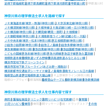
足柄下郡箱根町
足柄下郡真鶴町
足柄下郡湯河原町
愛甲郡愛川町
愛甲郡清川村
神奈川県の理学療法士求人を路線で探す
ＪＲ東海道本線(東京－熱海)(神奈川県)
ＪＲ京浜東北線(神奈川県)
ＪＲ横須賀線(神奈川県)
ＪＲ根岸線
ＪＲ南武線(川崎－立川)(神奈川県)
ＪＲ横浜線(神奈川県)
ＪＲ鶴見線(鶴見－扇町)
ＪＲ相模線
ＪＲ御殿場線(神奈川県)
ＪＲ湘南新宿ライン線(武蔵小杉－大船)
ＪＲ中央本線(東京－松本)(神奈川県)
京王相模原線(神奈川県)
小田急小田原線(神奈川県)
小田急江ノ島線
小田急多摩線(神奈川県)
東急東横線(神奈川県)
東急目黒線(神奈川県)
東急田園都市線(神奈川県)
こどもの国線
京急本線(神奈川県)
京急大師線
京急逗子線
京急久里浜線
相模鉄道本線
相模鉄道いずみ野線
横浜高速鉄道みなとみらい線
横浜市営地下鉄グリーンライン
横浜市営地下鉄ブルーライン(あざみ野－湘南台)
横浜新都市交通金沢シーサイド線
江ノ島電鉄
湘南モノレール江の島線
箱根登山鉄道
伊豆箱根鉄道大雄山線
ＪＲ上野東京ライン(神奈川県)
箱根ロープウェイ
箱根海賊船
箱根登山ケーブル
相鉄新横浜線
東急新横浜線
神奈川県の理学療法士求人を仕事内容で探す
病院
介護福祉施設
クリニック
訪問リハビリ(在宅医療)
企業
保育園
小児リハビリ
整骨院
接骨院
訪問マッサージ
薬局・ドラッグストア
その他