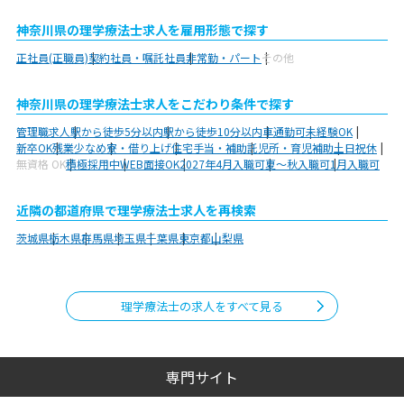
神奈川県の理学療法士求人を雇用形態で探す
正社員(正職員)
契約社員・嘱託社員
非常勤・パート
その他
神奈川県の理学療法士求人をこだわり条件で探す
管理職求人
駅から徒歩5分以内
駅から徒歩10分以内
車通勤可
未経験OK
新卒OK
残業少なめ
寮・借り上げ
住宅手当・補助
託児所・育児補助
土日祝休
無資格 OK
積極採用中
WEB面接OK
2027年4月入職可
夏～秋入職可
1月入職可
近隣の都道府県で理学療法士求人を再検索
茨城県
栃木県
群馬県
埼玉県
千葉県
東京都
山梨県
理学療法士の求人をすべて見る
専門サイト