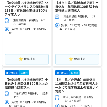
【神奈川県／横浜市鶴見区】ワ
【神奈川県／横浜市鶴見区】土
ークライフバランス◎年間休日
日休み！年間休日120日以上の
113日／有休消化率ほぼ100％
高待遇☆訪問求人
デイ求人♪
東急東横線「綱島駅」（バ
ス・車9分）
東急東横線「綱島駅」（バ
ス・車9分）
【月収】32.2万円 ～ 38.8万円程
【月収】32.3万円 ～ 38.8万円程
度 諸手当込
度
保存する
保存する
正社員
正社員
理学療法士
理学療法士
【神奈川県／横浜市鶴見区】土
【石川県／金沢市】年間休日
日休み！年間休日120日以上の
110日以上◎住宅型有料老人ホ
高待遇☆訪問求人
ームにて理学療法士の募集♪＜
常勤＞
東急東横線「綱島駅」（徒歩
1分）
IRいしかわ鉄道「金沢駅」
（バス・車6分）
【月収】32.3万円 ～ 38.8万円程
度 諸手当込
【月収】28.2万円 ～ 36.2万円