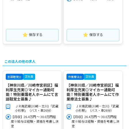
保存する
保存する
この法人の他の求人
正社員
正社員
言語聴覚士
作業療法士
【神奈川県／川崎市宮前区】福
【神奈川県／川崎市宮前区】福
利厚生充実◎マイカー通勤可
利厚生充実◎マイカー通勤可
能！特別養護老人ホームにて言
能！特別養護老人ホームにて作
語聴覚士募集♪
業療法士募集♪
ＪＲ南武線(川崎－立川)「武蔵
ＪＲ南武線(川崎－立川)「武蔵
小杉駅」（バス・車26分）
小杉駅」（バス・車26分）
【月収】26.4万円 ～ 30.0万円程
【月収】26.4万円 ～ 30.0万円程
度※給与は経験・資格を考慮し決
度※給与は経験・資格を考慮し決
定
定