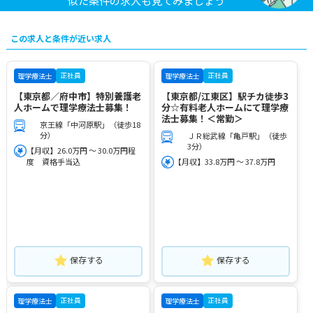
似た条件の求人も見てみましょう
この求人と条件が近い求人
正社員
正社員
理学療法士
理学療法士
【東京都／府中市】特別養護老
【東京都/江東区】駅チカ徒歩3
人ホームで理学療法士募集！
分☆有料老人ホームにて理学療
法士募集！＜常勤＞
京王線「中河原駅」（徒歩18
分）
ＪＲ総武線「亀戸駅」（徒歩
3分）
【月収】26.0万円 ～ 30.0万円程
度 資格手当込
【月収】33.8万円 ～ 37.8万円
保存する
保存する
正社員
正社員
理学療法士
理学療法士