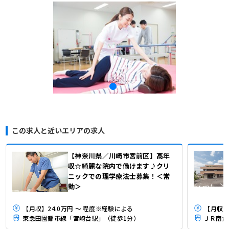
この求人と近いエリアの求人
【神奈川県／川崎市宮前区】高年
収☆綺麗な院内で働けます♪クリ
ニックでの理学療法士募集！＜常
勤＞
【月収】24.0万円 ～ 程度※経験による
【月収】
東急田園都市線「宮崎台駅」（徒歩1分）