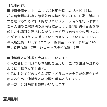
【仕事内容】
■特別養護老人ホームにてご利用者様へのリハビリ訓練
ご入居者様の心身の諸機能の維持回復を図り、日常生活の自
立を助けるために計画的なリハビリテーションを行います！
ご本人様やご家族様の意向も確認しつつ機能訓練計画表を作
成し、他職種と連携しながらできる限り自分で身の回りのこ
とができるように支援していく役割を担っていただきます。
※入所定員：110床（ユニット型個室：39床、多床室：65
床、従来個室：3床、ショートステイ個室：3床）
■他職種との連携を大事にしています！
ご入居者様ご自身の身体機能を活用し、豊かな生活が送れる
ように目標を立案します。
生活におけるどのような場面でどういった支援が必要かを判
断するため、他職種との連携が重要となります。
※一部、介護補助もお願いいたします。
雇用形態