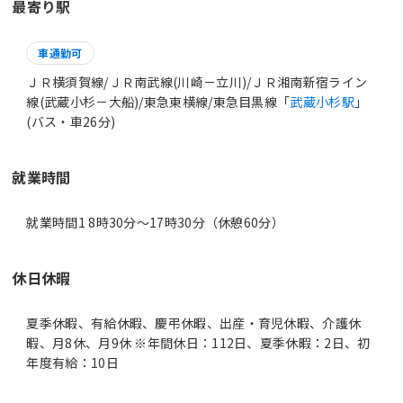
最寄り駅
車通勤可
ＪＲ横須賀線/ＪＲ南武線(川崎－立川)/ＪＲ湘南新宿ライン
線(武蔵小杉－大船)/東急東横線/東急目黒線「
武蔵小杉駅
」
(バス・車26分)
就業時間
就業時間1 8時30分〜17時30分（休憩60分）
休日休暇
夏季休暇、有給休暇、慶弔休暇、出産・育児休暇、介護休
暇、月8休、月9休 ※年間休日：112日、夏季休暇：2日、初
年度有給：10日