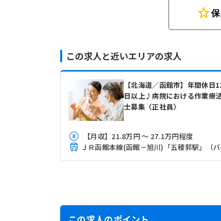
star
保
この求人と近いエリアの求人
【北海道／函館市】年間休日1
日以上♪病院における作業療
士募集〈正社員〉
【月収】21.8万円 ～ 27.1万円程度
ＪＲ函
この求人のポイント