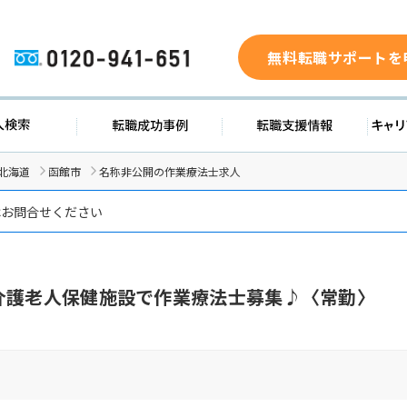
無料転職サポートを
0120-941-651
ド
求人検索
転職成功事例
転職支
北海道
函館市
名称非公開の作業療法士求人
はお問合せください
介護老人保健施設で作業療法士募集♪〈常勤〉