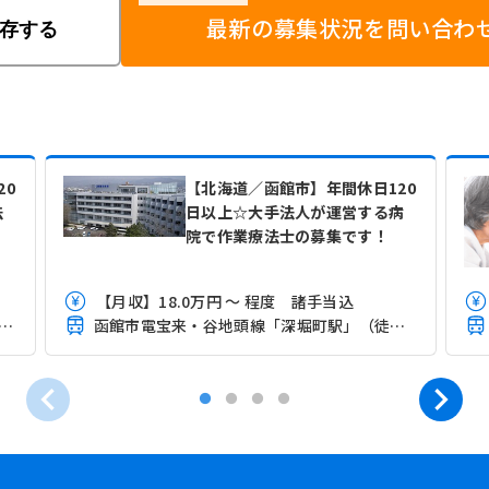
最新の募集状況を問い合わ
存する
20
【北海道／函館市】年間休日120
法
日以上☆大手法人が運営する病
院で作業療法士の募集です！
【月収】18.0万円 ～ 程度 諸手当込
館本線(函館－旭川)「五稜郭駅」（バス・車6分）
函館市電宝来・谷地頭線「深堀町駅」（徒歩5分）