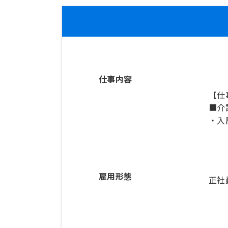
仕事内容
【仕
■介
・入
雇用形態
正社