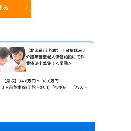
せる
【北海道/函館市】土日祝休み♪
介護療養型老人保健施設にて作
業療法士募集！＜常勤＞
【月収】34.0万円 ～ 38.0万円
【月収】28
ＪＲ函館本線(函館－旭川)「桔梗駅」（バス・車5分）