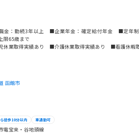
職金：勤続3年以上 ■企業年金：確定給付年金 ■定年制
上限65歳まで
児休業取得実績あり ■介護休業取得実績あり ■看護休暇
道 函館市
ら徒歩10分以内
車通勤可
市電宝来・谷地頭線