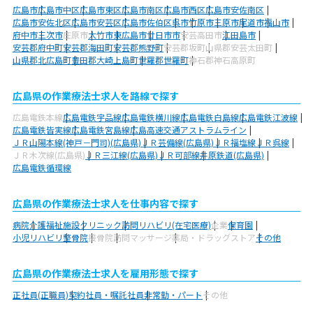
広島市
広島市中区
広島市東区
広島市南区
広島市西区
広島市安佐南区
広島市安佐北区
広島市安芸区
広島市佐伯区
呉市
竹原市
三原市
尾道市
福山市
府中市
三次市
庄原市
大竹市
東広島市
廿日市市
安芸高田市
江田島市
安芸郡府中町
安芸郡海田町
安芸郡熊野町
安芸郡坂町
山県郡安芸太田町
山県郡北広島町
豊田郡大崎上島町
世羅郡世羅町
神石郡神石高原町
広島県の作業療法士求人を路線で探す
広島電鉄本線
広島電鉄宇品線
広島電鉄横川線
広島電鉄白島線
広島電鉄江波線
広島電鉄皆実線
広島電鉄宮島線
広島高速交通アストラムライン
ＪＲ山陽本線(神戸－門司)(広島県)
ＪＲ芸備線(広島県)
ＪＲ福塩線
ＪＲ呉線
ＪＲ木次線(広島県)
ＪＲ三江線(広島県)
ＪＲ可部線
井原鉄道(広島県)
広島電鉄循環線
広島県の作業療法士求人を仕事内容で探す
病院
介護福祉施設
クリニック
訪問リハビリ(在宅医療)
企業
保育園
小児リハビリ
整骨院
接骨院
訪問マッサージ
薬局・ドラッグストア
その他
広島県の作業療法士求人を雇用形態で探す
正社員(正職員)
契約社員・嘱託社員
非常勤・パート
その他