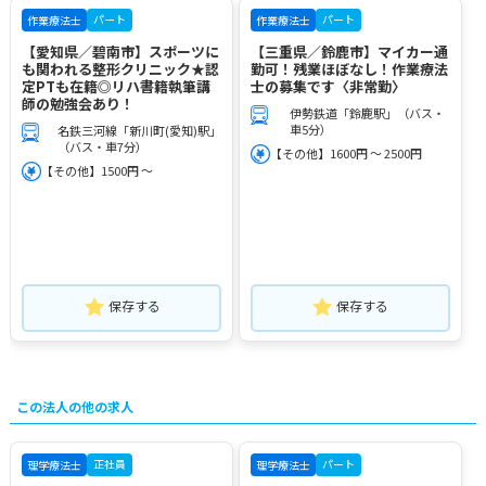
パート
パート
作業療法士
作業療法士
【愛知県／碧南市】スポーツに
【三重県／鈴鹿市】マイカー通
も関われる整形クリニック★認
勤可！残業ほぼなし！作業療法
定PTも在籍◎リハ書籍執筆講
士の募集です〈非常勤〉
師の勉強会あり！
伊勢鉄道「鈴鹿駅」（バス・
車5分）
名鉄三河線「新川町(愛知)駅」
（バス・車7分）
【その他】1600円 ～ 2500円
【その他】1500円 ～
保存する
保存する
この法人の他の求人
正社員
パート
理学療法士
理学療法士