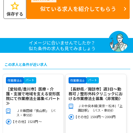
star
似ている求人を紹介してもらう
保存する
イメージに合いませんでしたか？
似た条件の求人も見てみましょう
この求人と条件が近い求人
パート
パート
作業療法士
作業療法士
【愛知県/豊川市】医療・介
【長野県／諏訪市】週3日～勤
護・支援で地域を支える安形医
務可♪整形外科クリニックにお
院にて作業療法士募集≪パート
ける作業療法士募集〈非常勤〉
≫
ＪＲ中央本線(東京－松本)「上
諏訪駅」（バス・車8分）
ＪＲ飯田線「長山駅」（バ
ス・車5分）
【その他】1500円 ～ 2000円
【その他】1520円 ～