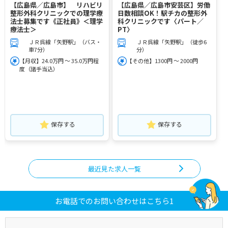
【広島県／広島市】 リハビリ
【広島県／広島市安芸区】労働
整形外科クリニックでの理学療
日数相談OK！駅チカの整形外
法士募集です《正社員》＜理学
科クリニックです〈パート／
療法士＞
PT〉
ＪＲ呉線「矢野駅」（バス・
ＪＲ呉線「矢野駅」（徒歩6
車7分）
分）
【月収】24.0万円 ～ 35.0万円程
【その他】1300円 ～ 2000円
度（諸手当込）
保存する
保存する
最近見た求人一覧
お電話でのお問い合わせはこちら1