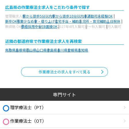
広島県の作業療法士求人をこだわり条件で探す
管理職求人
駅から徒歩5分以内
駅から徒歩10分以内
車通勤可
未経験OK
新卒OK
残業少なめ
寮・借り上げ
住宅手当・補助
託児所・育児補助
土日祝休
無資格 OK
積極採用中
WEB面接OK
2027年4月入職可
夏～秋入職可
1月入職可
近隣の都道府県で作業療法士求人を再検索
鳥取県
島根県
岡山県
山口県
徳島県
香川県
愛媛県
高知県
作業療法士の求人をすべて見る
専門サイト
理学療法士（PT）
作業療法士（OT）