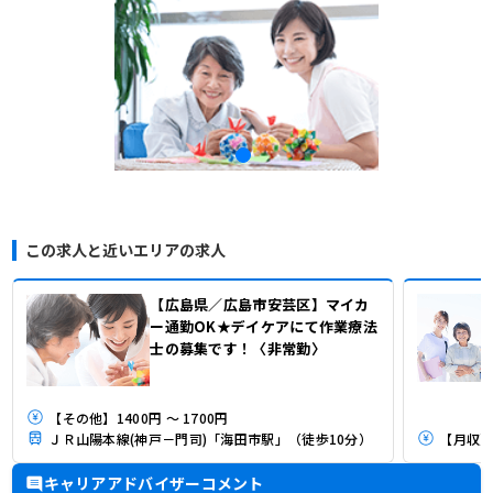
この求人と近いエリアの求人
【広島県／広島市安芸区】マイカ
ー通勤OK★デイケアにて作業療法
士の募集です！〈非常勤〉
【その他】1400円 ～ 1700円
ＪＲ山陽本線(神戸－門司)「海田市駅」（徒歩10分）
【月収】2
キャリアアドバイザーコメント