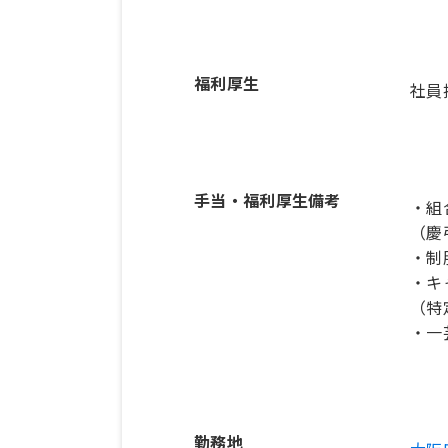
福利厚生
社員
手当・福利厚生備考
・組
（慶
・制
・キ
（特
・一
勤務地