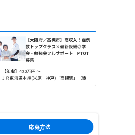
【大阪府／高槻市】高収入！症例
数トップクラス×最新設備◎学
会・勉強会フルサポート｜PTOT
募集
【年収】420万円 ～
【その他】20
ＪＲ東海道本線(米原－神戸)「高槻駅」（徒歩4分）
応募方法