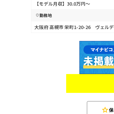
【モデル月収】30.0万円〜
勤務地
大阪府 高槻市 栄町1-20-26 ヴェル
star
保