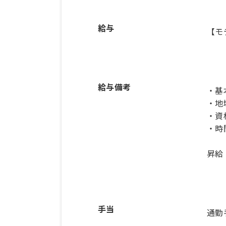
給与
【モ
給与備考
・基本
・地
・資
・時
昇給
手当
通勤