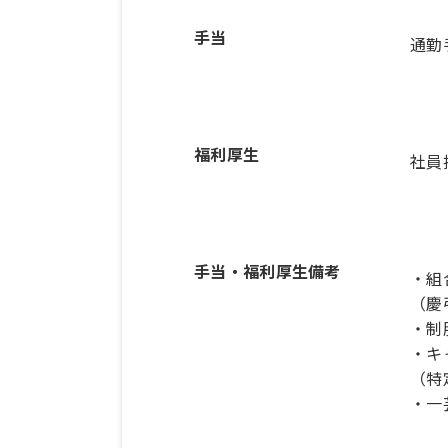
手当
通勤
福利厚生
社員
手当・福利厚生備考
・組
（慶
・制
・キ
（特
・一