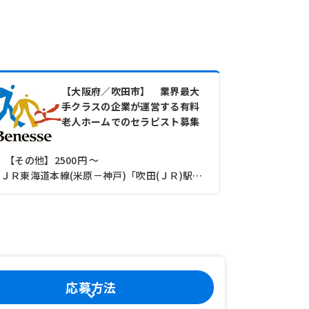
【大阪府／吹田市】 業界最大
手クラスの企業が運営する有料
老人ホームでのセラピスト募集
【その他】2500円 ～
ＪＲ東海道本線(米原－神戸)「吹田(ＪＲ)駅」（徒歩14分）
【月収】28
応募方法