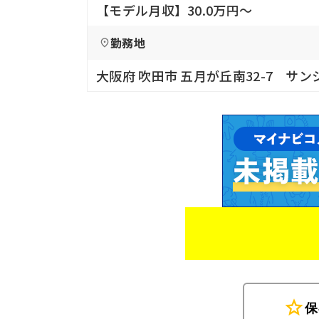
【モデル月収】30.0万円〜
勤務地
大阪府 吹田市 五月が丘南32-7 サ
star
保