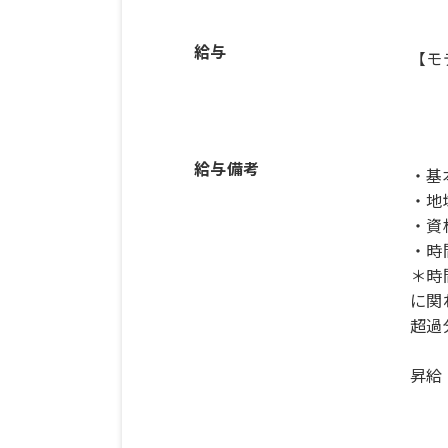
給与
【モ
給与備考
・基本
・地
・資
・時
＊時
に関
超過
昇給