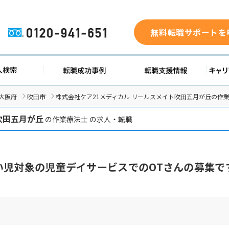
無料転職サポートを
0120-941-651
ド
求人検索
転職成功事例
転職支
大阪府
吹田市
株式会社ケア21メディカル リールスメイト吹田五月が丘の作
吹田五月が丘
の作業療法士 の求人・転職
い児対象の児童デイサービスでのOTさんの募集で