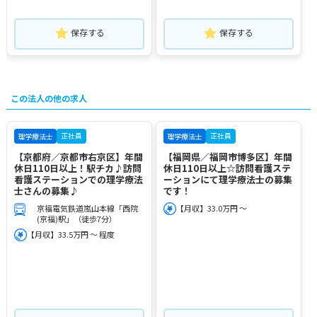
保存する
保存する
この法人の他の求人
正社員
正社員
理学療法士
理学療法士
【京都府／京都市右京区】年間
【福岡県／福岡市博多区】年間
休日110日以上！駅チカ♪訪問
休日110日以上☆訪問看護ステ
看護ステーションでの理学療法
ーションにて理学療法士の募集
士さんの募集♪
です！
京福電気鉄道嵐山本線「西院
【月収】33.0万円 ～
(京福)駅」（徒歩7分）
【月収】33.5万円 ～ 程度