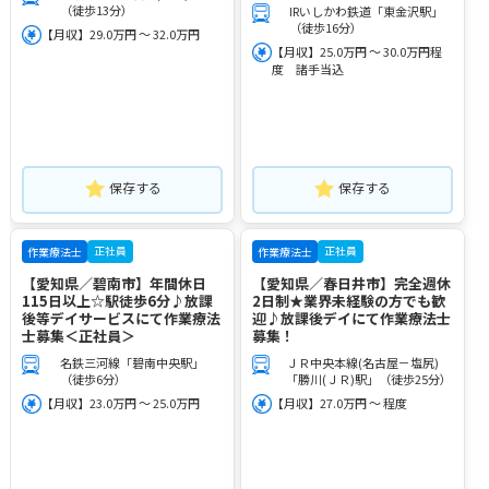
（徒歩13分）
IRいしかわ鉄道「東金沢駅」
（徒歩16分）
【月収】29.0万円 ～ 32.0万円
【月収】25.0万円 ～ 30.0万円程
度 諸手当込
保存する
保存する
正社員
正社員
作業療法士
作業療法士
【愛知県／碧南市】年間休日
【愛知県／春日井市】完全週休
115日以上☆駅徒歩6分♪放課
2日制★業界未経験の方でも歓
後等デイサービスにて作業療法
迎♪放課後デイにて作業療法士
士募集＜正社員＞
募集！
名鉄三河線「碧南中央駅」
ＪＲ中央本線(名古屋－塩尻)
（徒歩6分）
「勝川(ＪＲ)駅」（徒歩25分）
【月収】23.0万円 ～ 25.0万円
【月収】27.0万円 ～ 程度