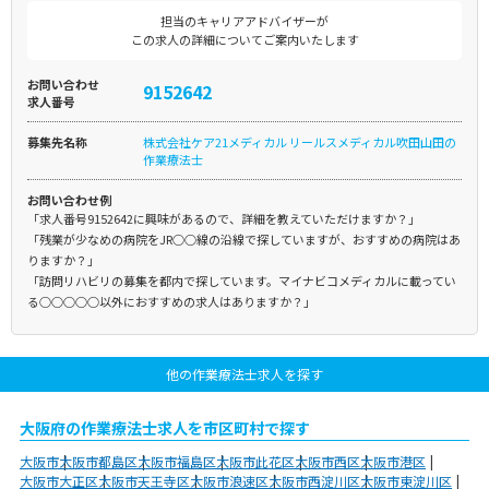
担当のキャリアアドバイザーが
この求人の詳細についてご案内いたします
お問い合わせ
9152642
求人番号
募集先名称
株式会社ケア21メディカル リールスメディカル吹田山田の
作業療法士
お問い合わせ例
「求人番号9152642に興味があるので、詳細を教えていただけますか？」
「残業が少なめの病院をJR○○線の沿線で探していますが、おすすめの病院はあ
りますか？」
「訪問リハビリの募集を都内で探しています。マイナビコメディカルに載ってい
る○○○○○以外におすすめの求人はありますか？」
他の作業療法士求人を探す
大阪府の作業療法士求人を市区町村で探す
大阪市
大阪市都島区
大阪市福島区
大阪市此花区
大阪市西区
大阪市港区
大阪市大正区
大阪市天王寺区
大阪市浪速区
大阪市西淀川区
大阪市東淀川区