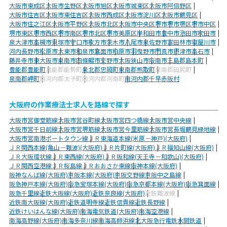
大阪市東成区
大阪市生野区
大阪市旭区
大阪市城東区
大阪市阿倍野区
大阪市住吉区
大阪市東住吉区
大阪市西成区
大阪市淀川区
大阪市鶴見区
大阪市住之江区
大阪市平野区
大阪市北区
大阪市中央区
堺市
堺市堺区
堺市中区
堺市東区
堺市西区
堺市南区
堺市北区
堺市美原区
岸和田市
豊中市
池田市
吹田市
泉大津市
高槻市
貝塚市
守口市
枚方市
茨木市
八尾市
泉佐野市
富田林市
寝屋川市
河内長野市
松原市
大東市
和泉市
箕面市
柏原市
羽曳野市
門真市
摂津市
高石市
藤井寺市
東大阪市
泉南市
四條畷市
交野市
大阪狭山市
阪南市
三島郡島本町
豊能郡豊能町
豊能郡能勢町
泉北郡忠岡町
泉南郡熊取町
泉南郡田尻町
泉南郡岬町
南河内郡太子町
南河内郡河南町
南河内郡千早赤阪村
大阪府の作業療法士求人を路線で探す
大阪市営御堂筋線
大阪市営谷町線
大阪市営四つ橋線
大阪市営中央線
大阪市営千日前線
大阪市営堺筋線
大阪市営今里筋線
大阪市営長堀鶴見緑地線
大阪市営南港ポートタウン線
ＪＲ東海道本線(米原－神戸)(大阪府)
ＪＲ関西本線(亀山－難波)(大阪府)
ＪＲ片町線(大阪府)
ＪＲ福知山線(大阪府)
ＪＲ大阪環状線
ＪＲ東西線(大阪府)
ＪＲ阪和線(天王寺－和歌山)(大阪府)
ＪＲ関西空港線
ＪＲ桜島線
ＪＲおおさか東線
阪神本線(大阪府)
阪神なんば線(大阪府)
京阪本線(大阪府)
京阪交野線
京阪中之島線
阪急神戸本線(大阪府)
阪急宝塚本線(大阪府)
阪急京都本線(大阪府)
阪急箕面線
阪急千里線
近鉄大阪線(大阪府)
近鉄奈良線(大阪府)
近鉄難波線
近鉄南大阪線(大阪府)
近鉄道明寺線
近鉄信貴線
近鉄長野線
近鉄けいはんな線(大阪府)
南海電気鉄道(大阪府)
南海空港線
南海高野線(大阪府)
南海多奈川線
南海高師浜線
北大阪急行電鉄
水間鉄道