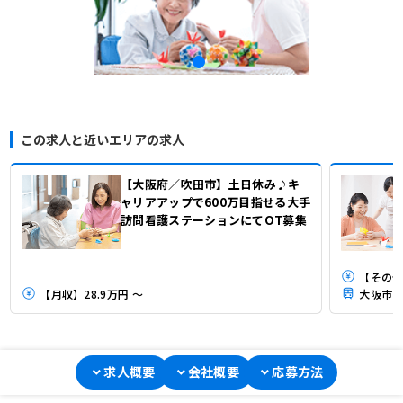
この求人と近いエリアの求人
【大阪府／吹田市】土日休み♪キ
ャリアアップで600万目指せる大手
訪問看護ステーションにてOT募集
【その他
【月収】28.9万円 ～
大阪市営
求人概要
会社概要
応募方法