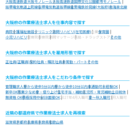
大阪高速鉄道大阪モノレール
大阪高速鉄道国際文化公園都市モノレール
阪堺電気軌道上町線
阪堺電気軌道阪堺線
能勢電鉄妙見線(大阪府)
南海泉北線
大阪府の作業療法士求人を仕事内容で探す
病院
介護福祉施設
クリニック
訪問リハビリ(在宅医療)
企業
保育園
小児リハビリ
整骨院
接骨院
訪問マッサージ
薬局・ドラッグストア
その他
大阪府の作業療法士求人を雇用形態で探す
正社員(正職員)
契約社員・嘱託社員
非常勤・パート
その他
大阪府の作業療法士求人をこだわり条件で探す
管理職求人
駅から徒歩5分以内
駅から徒歩10分以内
車通勤可
未経験OK
新卒OK
残業少なめ
寮・借り上げ
住宅手当・補助
託児所・育児補助
土日祝休
無資格 OK
積極採用中
WEB面接OK
2027年4月入職可
夏～秋入職可
1月入職可
近隣の都道府県で作業療法士求人を再検索
滋賀県
京都府
兵庫県
奈良県
和歌山県