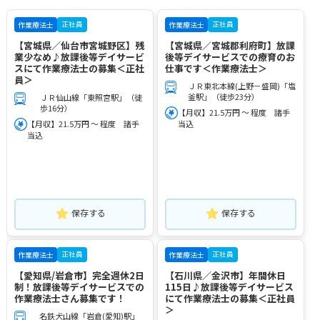
正社員
正社員
作業療法士
作業療法士
【宮城県／仙台市宮城野区】残
【宮城県／宮城郡利府町】放課
業少なめ♪放課後等デイサービ
後等デイサービスでの療育のお
スにて作業療法士の募集＜正社
仕事です＜作業療法士＞
員＞
ＪＲ東北本線(上野－盛岡)「塩
釜駅」（徒歩23分）
ＪＲ仙山線「東照宮駅」（徒
歩16分）
【月収】21.5万円 ～ 程度 諸手
【月収】21.5万円 ～ 程度 諸手
当込
当込
保存する
保存する
正社員
正社員
作業療法士
作業療法士
【愛知県/岩倉市】完全週休2日
【石川県／金沢市】年間休日
制！放課後等デイサービスでの
115日♪放課後等デイサービス
作業療法士さん募集です！
にて作業療法士の募集＜正社員
＞
名鉄犬山線「岩倉(愛知)駅」