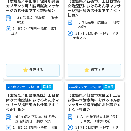
【愛知県／半田市】保育所完備
【宮城県／石巻市】土日お休み
★ブランク可！訪問鍼灸マッサ
☆治療院におけるあん摩マッサ
ージのお仕事です＜鍼灸師＞
ージ指圧師のお仕事です♪＜正
社員＞
ＪＲ武豊線「亀崎駅」（徒歩
10分）
ＪＲ仙石線「蛇田駅」（徒歩
20分）
【月収】24.0万円 ～ 程度 諸手
当込
【月収】21.9万円 ～ 程度 ※諸
手当込み
保存する
保存する
正社員
正社員
あん摩マッサージ指圧師
あん摩マッサージ指圧師
【宮城県／仙台市泉区】土日お
【宮城県／仙台市太白区】土日
休み☆治療院におけるあん摩マ
お休み☆治療院におけるあん摩
ッサージ指圧師のお仕事です♪
マッサージ指圧師のお仕事です
＜正社員＞
♪＜正社員＞
仙台市営地下鉄南北線「旭ケ
仙台市営地下鉄南北線「長町
丘(宮城)駅」（徒歩15分）
一丁目駅」（徒歩11分）
【月収】21.9万円 ～ 程度 ※諸
【月収】21.9万円 ～ 程度 ※諸