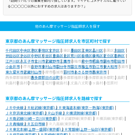
「訪問リハビリの募集を都内で探しています。マイナビコメディカルに載ってい
る○○○○○以外におすすめの求人はありますか？」
他のあん摩マッサージ指圧師求人を探す
東京都のあん摩マッサージ指圧師求人を市区町村で探す
千代田区
中央区
港区
新宿区
文京区
台東区
墨田区
江東区
品川区
目黒区
大田区
世田谷区
渋谷区
中野区
杉並区
豊島区
北区
荒川区
板橋区
練馬区
足立区
葛飾区
江戸川区
八王子市
立川市
武蔵野市
三鷹市
青梅市
府中市
昭島市
調布市
町田市
小金井市
小平市
日野市
東村山市
国分寺市
国立市
福生市
狛江市
東大和市
清瀬市
東久留米市
武蔵村山市
多摩市
稲城市
羽村市
あきる野市
西東京市
西多摩郡瑞穂町
西多摩郡日の出町
西多摩郡檜原村
西多摩郡奥多摩町
大島町
利島村
新島村
神津島村
三宅村
御蔵島村
八丈島八丈町
青ヶ島村
小笠原村
東京都のあん摩マッサージ指圧師求人を路線で探す
ＪＲ中央線
ＪＲ総武線(東京都)
ＪＲ東海道本線(東京－熱海)(東京都)
ＪＲ京浜東北線(東京都)
ＪＲ山手線
ＪＲ横須賀線(東京都)
ＪＲ南武線(川崎－立川)(東京都)
ＪＲ武蔵野線(東京都)
ＪＲ横浜線(東京都)
ＪＲ青梅線
ＪＲ五日市線
ＪＲ八高線(東京都)
ＪＲ東北本線(上野－盛岡)(東京都)
ＪＲ常磐線(上野－仙台)(東京都)
ＪＲ埼京線(東京都)
ＪＲ高崎線(東京都)
ＪＲ京葉線(東京－蘇我)(東京都)