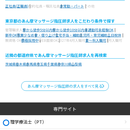
正社員(正職員)
契約社員・嘱託社員
非常勤・パート
その他
東京都のあん摩マッサージ指圧師求人をこだわり条件で探す
管理職求人
駅から徒歩5分以内
駅から徒歩10分以内
車通勤可
未経験OK
新卒OK
残業少なめ
寮・借り上げ
住宅手当・補助
託児所・育児補助
土日祝休
無資格 OK
積極採用中
WEB面接OK
2027年4月入職可
夏～秋入職可
1月入職可
近隣の都道府県であん摩マッサージ指圧師求人を再検索
茨城県
栃木県
群馬県
埼玉県
千葉県
神奈川県
山梨県
あん摩マッサージ指圧師の求人をすべて見る
専門サイト
理学療法士（PT）