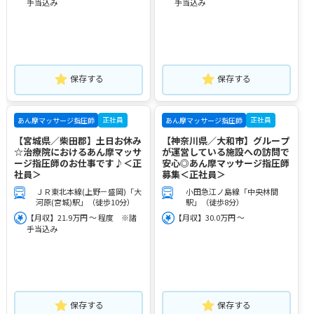
手当込み
手当込み
保存する
保存する
正社員
正社員
あん摩マッサージ指圧師
あん摩マッサージ指圧師
【宮城県／柴田郡】土日お休み
【神奈川県／大和市】グループ
☆治療院におけるあん摩マッサ
が運営している施設への訪問で
ージ指圧師のお仕事です♪＜正
安心◎あん摩マッサージ指圧師
社員＞
募集＜正社員＞
ＪＲ東北本線(上野－盛岡)「大
小田急江ノ島線「中央林間
河原(宮城)駅」（徒歩10分）
駅」（徒歩8分）
【月収】21.9万円 ～ 程度 ※諸
【月収】30.0万円 ～
手当込み
保存する
保存する