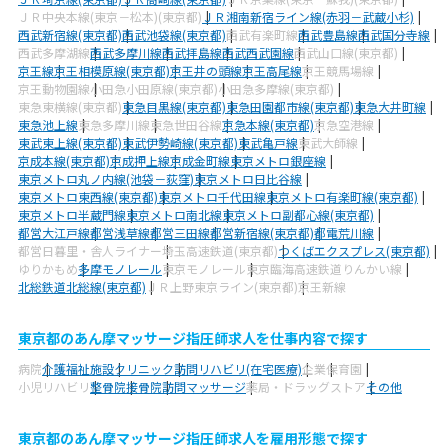
ＪＲ中央本線(東京－松本)(東京都)
ＪＲ湘南新宿ライン線(赤羽－武蔵小杉)
西武新宿線(東京都)
西武池袋線(東京都)
西武有楽町線
西武豊島線
西武国分寺線
西武多摩湖線
西武多摩川線
西武拝島線
西武西武園線
西武山口線(東京都)
京王線
京王相模原線(東京都)
京王井の頭線
京王高尾線
京王競馬場線
京王動物園線
小田急小田原線(東京都)
小田急多摩線(東京都)
東急東横線(東京都)
東急目黒線(東京都)
東急田園都市線(東京都)
東急大井町線
東急池上線
東急多摩川線
東急世田谷線
京急本線(東京都)
京急空港線
東武東上線(東京都)
東武伊勢崎線(東京都)
東武亀戸線
東武大師線
京成本線(東京都)
京成押上線
京成金町線
東京メトロ銀座線
東京メトロ丸ノ内線(池袋－荻窪)
東京メトロ日比谷線
東京メトロ東西線(東京都)
東京メトロ千代田線
東京メトロ有楽町線(東京都)
東京メトロ半蔵門線
東京メトロ南北線
東京メトロ副都心線(東京都)
都営大江戸線
都営浅草線
都営三田線
都営新宿線(東京都)
都電荒川線
都営日暮里・舎人ライナー
埼玉高速鉄道(東京都)
つくばエクスプレス(東京都)
ゆりかもめ
多摩モノレール
東京モノレール
東京臨海高速鉄道りんかい線
北総鉄道北総線(東京都)
ＪＲ上野東京ライン(東京都)
京王新線
東京都のあん摩マッサージ指圧師求人を仕事内容で探す
病院
介護福祉施設
クリニック
訪問リハビリ(在宅医療)
企業
保育園
小児リハビリ
整骨院
接骨院
訪問マッサージ
薬局・ドラッグストア
その他
東京都のあん摩マッサージ指圧師求人を雇用形態で探す