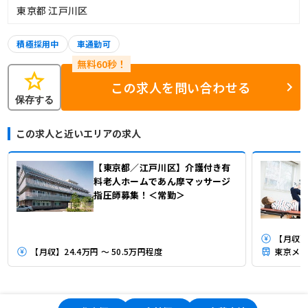
東京都 江戸川区
積極採用中
車通勤可
star
この求人を問い合わせる
保存する
この求人と近いエリアの求人
【東京都／江戸川区】介護付き有
料老人ホームであん摩マッサージ
指圧師募集！＜常勤＞
【月収】2
【月収】24.4万円 ～ 50.5万円程度
東京メト