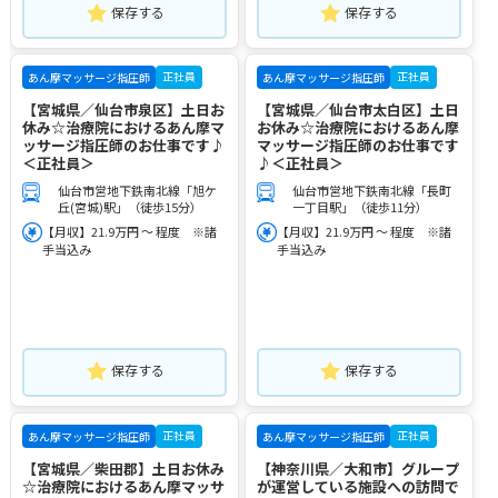
保存する
保存する
正社員
正社員
あん摩マッサージ指圧師
あん摩マッサージ指圧師
【宮城県／仙台市泉区】土日お
【宮城県／仙台市太白区】土日
休み☆治療院におけるあん摩マ
お休み☆治療院におけるあん摩
ッサージ指圧師のお仕事です♪
マッサージ指圧師のお仕事です
＜正社員＞
♪＜正社員＞
仙台市営地下鉄南北線「旭ケ
仙台市営地下鉄南北線「長町
丘(宮城)駅」（徒歩15分）
一丁目駅」（徒歩11分）
【月収】21.9万円 ～ 程度 ※諸
【月収】21.9万円 ～ 程度 ※諸
手当込み
手当込み
保存する
保存する
正社員
正社員
あん摩マッサージ指圧師
あん摩マッサージ指圧師
【宮城県／柴田郡】土日お休み
【神奈川県／大和市】グループ
☆治療院におけるあん摩マッサ
が運営している施設への訪問で