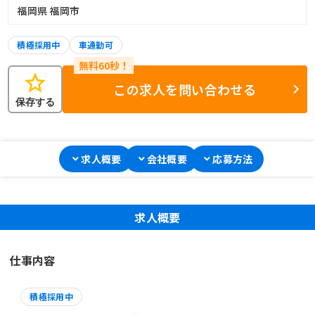
福岡県 福岡市
積極採用中
車通勤可
star
この求人を問い合わせる
保存する
求人概要
会社概要
応募方法
求人概要
仕事内容
積極採用中