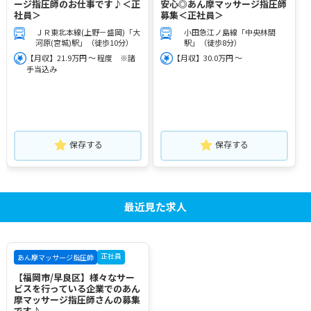
ージ指圧師のお仕事です♪＜正
安心◎あん摩マッサージ指圧師
社員＞
募集＜正社員＞
ＪＲ東北本線(上野－盛岡)「大
小田急江ノ島線「中央林間
河原(宮城)駅」（徒歩10分）
駅」（徒歩8分）
【月収】21.9万円 ～ 程度 ※諸
【月収】30.0万円 ～
手当込み
保存する
保存する
最近見た求人
正社員
あん摩マッサージ指圧師
【福岡市/早良区】様々なサー
ビスを行っている企業でのあん
摩マッサージ指圧師さんの募集
です♪