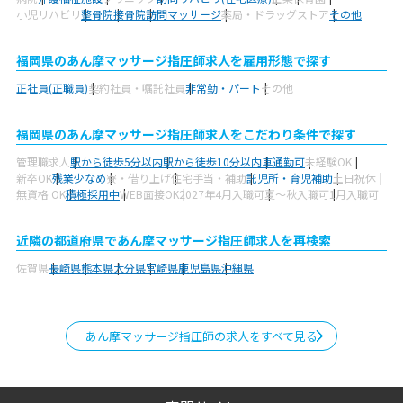
小児リハビリ
整骨院
接骨院
訪問マッサージ
薬局・ドラッグストア
その他
福岡県のあん摩マッサージ指圧師求人を雇用形態で探す
正社員(正職員)
契約社員・嘱託社員
非常勤・パート
その他
福岡県のあん摩マッサージ指圧師求人をこだわり条件で探す
管理職求人
駅から徒歩5分以内
駅から徒歩10分以内
車通勤可
未経験OK
新卒OK
残業少なめ
寮・借り上げ
住宅手当・補助
託児所・育児補助
土日祝休
無資格 OK
積極採用中
WEB面接OK
2027年4月入職可
夏～秋入職可
1月入職可
近隣の都道府県であん摩マッサージ指圧師求人を再検索
佐賀県
長崎県
熊本県
大分県
宮崎県
鹿児島県
沖縄県
あん摩マッサージ指圧師の求人をすべて見る