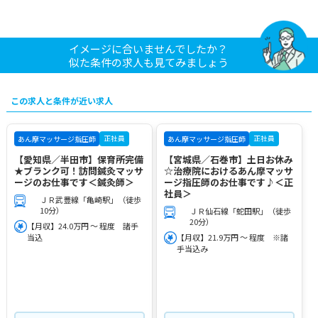
イメージに合いませんでしたか？
似た条件の求人も見てみましょう
この求人と条件が近い求人
正社員
正社員
あん摩マッサージ指圧師
あん摩マッサージ指圧師
【愛知県／半田市】保育所完備
【宮城県／石巻市】土日お休み
★ブランク可！訪問鍼灸マッサ
☆治療院におけるあん摩マッサ
ージのお仕事です＜鍼灸師＞
ージ指圧師のお仕事です♪＜正
社員＞
ＪＲ武豊線「亀崎駅」（徒歩
10分）
ＪＲ仙石線「蛇田駅」（徒歩
20分）
【月収】24.0万円 ～ 程度 諸手
当込
【月収】21.9万円 ～ 程度 ※諸
手当込み