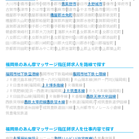
大川市
行橋市
豊前市
中間市
小郡市
筑紫野市
春日市
大野城市
宗像市
太宰府市
古賀市
福津市
うきは市
宮若市
嘉麻市
朝倉市
みやま市
糸島市
那珂川市
糟屋郡宇美町
糟屋郡篠栗町
糟屋郡志免町
糟屋郡須惠町
糟屋郡新宮町
糟屋郡久山町
糟屋郡粕屋町
遠賀郡芦屋町
遠賀郡水巻町
遠賀郡岡垣町
遠賀郡遠賀町
鞍手郡小竹町
鞍手郡鞍手町
嘉穂郡桂川町
朝倉郡筑前町
朝倉郡東峰村
三井郡大刀洗町
三潴郡大木町
八女郡黒木町
八女郡立花町
八女郡広川町
八女郡矢部村
八女郡星野村
田川郡香春町
田川郡添田町
田川郡糸田町
田川郡川崎町
田川郡大任町
田川郡赤村
田川郡福智町
京都郡苅田町
京都郡みやこ町
築上郡吉富町
築上郡上毛町
築上郡築上町
福岡県のあん摩マッサージ指圧師求人を路線で探す
福岡市地下鉄空港線
福岡市地下鉄箱崎線
福岡市地下鉄七隈線
ＪＲ鹿児島本線(門司港－八代)(福岡県)
ＪＲ山陽本線(神戸－門司)(福岡県)
ＪＲ日豊本線(福岡県)
ＪＲ博多南線
ＪＲ篠栗線
ＪＲ筑肥線(姪浜－西唐津)(福岡県)
ＪＲ筑豊本線
ＪＲ久大本線(福岡県)
ＪＲ日田彦山線(福岡県)
ＪＲ後藤寺線
ＪＲ香椎線
西鉄天神大牟田線
西鉄貝塚線
西鉄太宰府線
西鉄甘木線
甘木鉄道(福岡県)
平成筑豊鉄道伊田線
平成筑豊鉄道糸田線
平成筑豊鉄道田川線
北九州都市モノレール小倉線
筑豊電気鉄道
福岡県のあん摩マッサージ指圧師求人を仕事内容で探す
病院
介護福祉施設
クリニック
訪問リハビリ(在宅医療)
企業
保育園