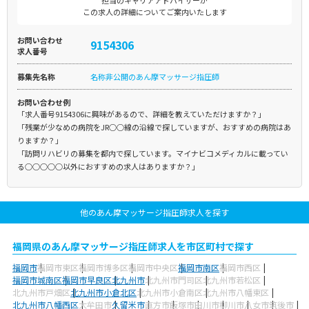
担当のキャリアアドバイザーが
この求人の詳細についてご案内いたします
お問い合わせ
9154306
求人番号
募集先名称
名称非公開のあん摩マッサージ指圧師
お問い合わせ例
「求人番号9154306に興味があるので、詳細を教えていただけますか？」
「残業が少なめの病院をJR○○線の沿線で探していますが、おすすめの病院はあ
りますか？」
「訪問リハビリの募集を都内で探しています。マイナビコメディカルに載ってい
る○○○○○以外におすすめの求人はありますか？」
他のあん摩マッサージ指圧師求人を探す
福岡県のあん摩マッサージ指圧師求人を市区町村で探す
福岡市
福岡市東区
福岡市博多区
福岡市中央区
福岡市南区
福岡市西区
福岡市城南区
福岡市早良区
北九州市
北九州市門司区
北九州市若松区
北九州市戸畑区
北九州市小倉北区
北九州市小倉南区
北九州市八幡東区
北九州市八幡西区
大牟田市
久留米市
直方市
飯塚市
田川市
柳川市
八女市
筑後市