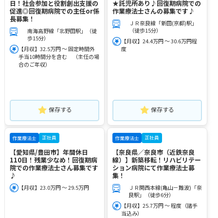
日！社会参加と役割創出支援の
★託児所あり♪回復期病院での
促進◎回復期病院での主任or係
作業療法士さんの募集です♪
長募集！
ＪＲ奈良線「新田(京都)駅」
（徒歩15分）
南海高野線「北野田駅」（徒
歩15分）
【月収】24.4万円 ～ 30.6万円程
【月収】32.5万円 ～ 固定時間外
度
手当10時間分を含む （主任の場
合のご年収）
保存する
保存する
正社員
正社員
作業療法士
作業療法士
【愛知県/豊田市】年間休日
【奈良県／奈良市（近鉄奈良
110日！残業少なめ！回復期病
線）】新築移転！リハビリテー
院での作業療法士さん募集です
ション病院にて作業療法士募
♪
集！
【月収】23.0万円 ～ 29.5万円
ＪＲ関西本線(亀山－難波)「奈
良駅」（徒歩6分）
【月収】25.7万円 ～ 程度（諸手
当込み）