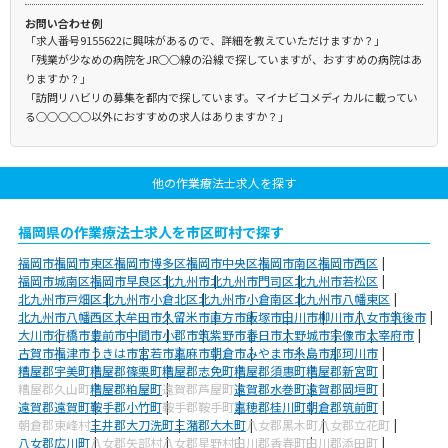
お問い合わせ例
「求人番号9155622に興味があるので、詳細を教えていただけますか？」
「残業が少なめの病院をJR○○線の沿線で探していますが、おすすめの病院はあ
りますか？」
「訪問リハビリの募集を都内で探しています。マイナビコメディカルに載ってい
る○○○○○以外におすすめの求人はありますか？」
他の作業療法士求人を探す
福岡県の作業療法士求人を市区町村で探す
福岡市
福岡市東区
福岡市博多区
福岡市中央区
福岡市南区
福岡市西区
福岡市城南区
福岡市早良区
北九州市
北九州市門司区
北九州市若松区
北九州市戸畑区
北九州市小倉北区
北九州市小倉南区
北九州市八幡東区
北九州市八幡西区
大牟田市
久留米市
直方市
飯塚市
田川市
柳川市
八女市
筑後市
大川市
行橋市
豊前市
中間市
小郡市
筑紫野市
春日市
大野城市
宗像市
太宰府市
古賀市
福津市
うきは市
宮若市
嘉麻市
朝倉市
みやま市
糸島市
那珂川市
糟屋郡宇美町
糟屋郡篠栗町
糟屋郡志免町
糟屋郡須惠町
糟屋郡新宮町
糟屋郡久山町
糟屋郡粕屋町
遠賀郡芦屋町
遠賀郡水巻町
遠賀郡岡垣町
遠賀郡遠賀町
鞍手郡小竹町
鞍手郡鞍手町
嘉穂郡桂川町
朝倉郡筑前町
朝倉郡東峰村
三井郡大刀洗町
三潴郡大木町
八女郡黒木町
八女郡立花町
八女郡広川町
八女郡矢部村
八女郡星野村
田川郡香春町
田川郡添田町