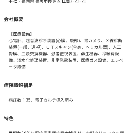
本社：福岡県 福岡市博多区 住吉2-21-21
会社概要
【医療設備】
心電計、超音波診断装置(心臓、腹部)、胃カメラ、Ｘ線診断
装置(一般、透視)、ＣＴスキャン(全身、ヘリカル型)、人工
腎臓、血漿交換機器、患者監視装置、蘇生機器、冷暖房設
備、淡水化処理装置、非常発電装置、医療ガス設備、エレベ
ータ設備
病院情報補足
病床数：35、電子カルテ導入済み
特色
■昭和50年に腎疾患専門施設大博多ビル内科クリニックを開