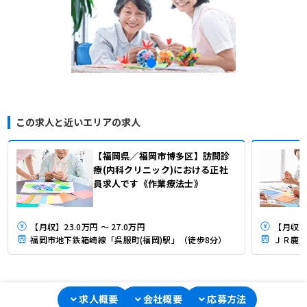
この求人と近いエリアの求人
【福岡県／福岡市博多区】訪問診
療(内科クリニック)における正社
員求人です《作業療法士》
【月収】23.0万円 ～ 27.0万円
【月収】2
福岡市地下鉄箱崎線「呉服町(福岡)駅」（徒歩8分）
ＪＲ鹿児
求人概要
会社概要
応募方法