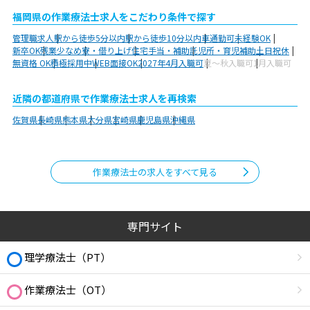
福岡県の作業療法士求人をこだわり条件で探す
管理職求人
駅から徒歩5分以内
駅から徒歩10分以内
車通勤可
未経験OK
新卒OK
残業少なめ
寮・借り上げ
住宅手当・補助
託児所・育児補助
土日祝休
無資格 OK
積極採用中
WEB面接OK
2027年4月入職可
夏～秋入職可
1月入職可
近隣の都道府県で作業療法士求人を再検索
佐賀県
長崎県
熊本県
大分県
宮崎県
鹿児島県
沖縄県
作業療法士の求人をすべて見る
専門サイト
理学療法士（PT）
作業療法士（OT）