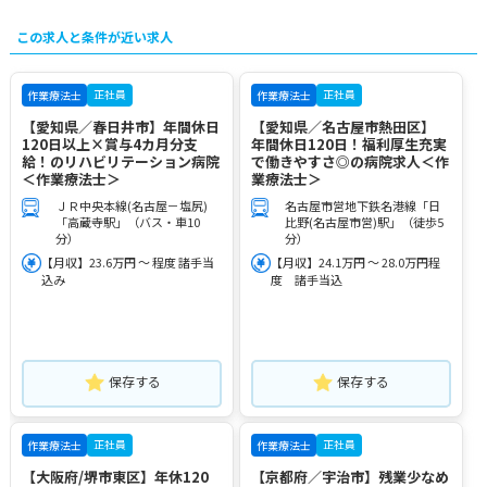
この求人と条件が近い求人
正社員
正社員
作業療法士
作業療法士
【愛知県／春日井市】年間休日
【愛知県／名古屋市熱田区】
120日以上×賞与4カ月分支
年間休日120日！福利厚生充実
給！のリハビリテーション病院
で働きやすさ◎の病院求人＜作
＜作業療法士＞
業療法士＞
ＪＲ中央本線(名古屋－塩尻)
名古屋市営地下鉄名港線「日
「高蔵寺駅」（バス・車10
比野(名古屋市営)駅」（徒歩5
分）
分）
【月収】23.6万円 ～ 程度 諸手当
【月収】24.1万円 ～ 28.0万円程
込み
度 諸手当込
保存する
保存する
正社員
正社員
作業療法士
作業療法士
【大阪府/堺市東区】年休120
【京都府／宇治市】残業少なめ