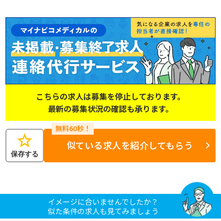
こちらの求人は募集を停止しております。
最新の募集状況の確認も承ります。
star
似ている求人を紹介してもらう
保存する
イメージに合いませんでしたか？
似た条件の求人も見てみましょう