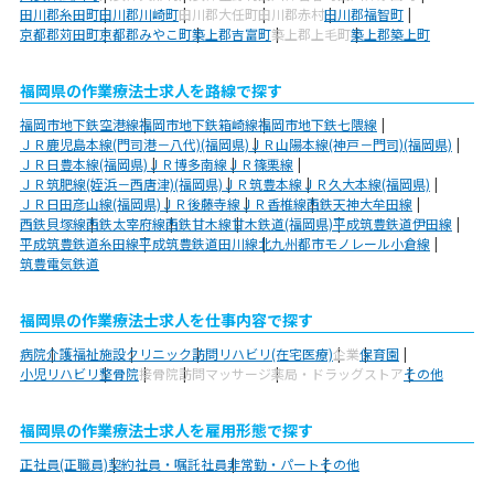
田川郡糸田町
田川郡川崎町
田川郡大任町
田川郡赤村
田川郡福智町
京都郡苅田町
京都郡みやこ町
築上郡吉富町
築上郡上毛町
築上郡築上町
福岡県の作業療法士求人を路線で探す
福岡市地下鉄空港線
福岡市地下鉄箱崎線
福岡市地下鉄七隈線
ＪＲ鹿児島本線(門司港－八代)(福岡県)
ＪＲ山陽本線(神戸－門司)(福岡県)
ＪＲ日豊本線(福岡県)
ＪＲ博多南線
ＪＲ篠栗線
ＪＲ筑肥線(姪浜－西唐津)(福岡県)
ＪＲ筑豊本線
ＪＲ久大本線(福岡県)
ＪＲ日田彦山線(福岡県)
ＪＲ後藤寺線
ＪＲ香椎線
西鉄天神大牟田線
西鉄貝塚線
西鉄太宰府線
西鉄甘木線
甘木鉄道(福岡県)
平成筑豊鉄道伊田線
平成筑豊鉄道糸田線
平成筑豊鉄道田川線
北九州都市モノレール小倉線
筑豊電気鉄道
福岡県の作業療法士求人を仕事内容で探す
病院
介護福祉施設
クリニック
訪問リハビリ(在宅医療)
企業
保育園
小児リハビリ
整骨院
接骨院
訪問マッサージ
薬局・ドラッグストア
その他
福岡県の作業療法士求人を雇用形態で探す
正社員(正職員)
契約社員・嘱託社員
非常勤・パート
その他