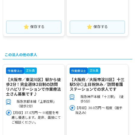
保存する
保存する
この法人の他の求人
正社員
正社員
作業療法士
作業療法士
【大阪市／東淀川区】駅から徒
【大阪府／大阪市淀川区】十三
歩2分！完全週休2日制の訪問
駅5分◎土日祝休み／訪問看護
リハビリテーションで作業療法
ステーションでの求人です
士さん募集です♪
阪急神戸本線「十三駅」（徒
歩5分）
阪急京都本線「上新庄駅」
（徒歩2分）
【月収】30.0万円 ～ 程度（諸手
【月収】37.0万円 ～ ※経歴を考
当込み）
慮し優遇します。是非、面接にて
ご相談ください。