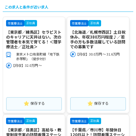
この求人と条件が近い求人
正社員
正社員
作業療法士
作業療法士
【東京都／練馬区】セラピスト
【北海道／札幌市西区】土日祝
のキャリアに天井はない。次の
休み、年収380万円程度♪／若
管理者を本気で育てる！＜理学
手の方も多数活躍している訪問
療法士／正社員＞
での募集です
東京メトロ有楽町線「地下鉄
【月収】30.0万円 ～ 31.6万円
赤塚駅」（徒歩9分）
【月収】32.0万円 ～
保存する
保存する
正社員
正社員
作業療法士
作業療法士
【東京都／目黒区】高給与・教
【千葉県／市川市】年間休日
育制度充実の訪問看護ステーシ
120日以上！訪問看護ステーシ