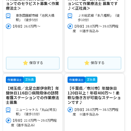
ョンでのセラピスト募集＜作業
ョンにて作業療法士 募集です
療法士＞
♪＜正社員＞
東急田園都市線「池尻大橋
ＪＲ総武線「本八幡駅」（徒
駅」（徒歩5分）
歩10分）
【月収】26.0万円 ～
【月収】28.0万円 ～ 39.0万円程
度 ※諸手当込み
保存する
保存する
正社員
正社員
作業療法士
作業療法士
【埼玉県／北足立郡伊奈町】年
【千葉県／市川市】年間休日
間休日116日◎病院母体の訪問
120日以上！年収400万～！柔
看護ステーションでの作業療法
軟な働き方が可能なステーショ
士募集
ンです♪
ニューシャトル「丸山(埼玉)
【月収】28.0万円 ～ 38.5万円程
駅」（徒歩15分）
度 ※諸手当込み
【月収】22.0万円 ～ 29.0万円程
度（諸手当込み）