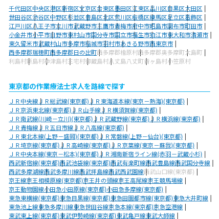
千代田区
中央区
港区
新宿区
文京区
台東区
墨田区
江東区
品川区
目黒区
大田区
世田谷区
渋谷区
中野区
杉並区
豊島区
北区
荒川区
板橋区
練馬区
足立区
葛飾区
江戸川区
八王子市
立川市
武蔵野市
三鷹市
青梅市
府中市
昭島市
調布市
町田市
小金井市
小平市
日野市
東村山市
国分寺市
国立市
福生市
狛江市
東大和市
清瀬市
東久留米市
武蔵村山市
多摩市
稲城市
羽村市
あきる野市
西東京市
西多摩郡瑞穂町
西多摩郡日の出町
西多摩郡檜原村
西多摩郡奥多摩町
大島町
利島村
新島村
神津島村
三宅村
御蔵島村
八丈島八丈町
青ヶ島村
小笠原村
東京都の作業療法士求人を路線で探す
ＪＲ中央線
ＪＲ総武線(東京都)
ＪＲ東海道本線(東京－熱海)(東京都)
ＪＲ京浜東北線(東京都)
ＪＲ山手線
ＪＲ横須賀線(東京都)
ＪＲ南武線(川崎－立川)(東京都)
ＪＲ武蔵野線(東京都)
ＪＲ横浜線(東京都)
ＪＲ青梅線
ＪＲ五日市線
ＪＲ八高線(東京都)
ＪＲ東北本線(上野－盛岡)(東京都)
ＪＲ常磐線(上野－仙台)(東京都)
ＪＲ埼京線(東京都)
ＪＲ高崎線(東京都)
ＪＲ京葉線(東京－蘇我)(東京都)
ＪＲ中央本線(東京－松本)(東京都)
ＪＲ湘南新宿ライン線(赤羽－武蔵小杉)
西武新宿線(東京都)
西武池袋線(東京都)
西武有楽町線
西武豊島線
西武国分寺線
西武多摩湖線
西武多摩川線
西武拝島線
西武西武園線
西武山口線(東京都)
京王線
京王相模原線(東京都)
京王井の頭線
京王高尾線
京王競馬場線
京王動物園線
小田急小田原線(東京都)
小田急多摩線(東京都)
東急東横線(東京都)
東急目黒線(東京都)
東急田園都市線(東京都)
東急大井町線
東急池上線
東急多摩川線
東急世田谷線
京急本線(東京都)
京急空港線
東武東上線(東京都)
東武伊勢崎線(東京都)
東武亀戸線
東武大師線