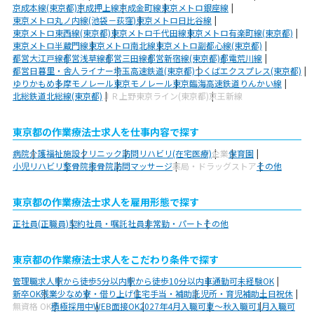
京成本線(東京都)
京成押上線
京成金町線
東京メトロ銀座線
東京メトロ丸ノ内線(池袋－荻窪)
東京メトロ日比谷線
東京メトロ東西線(東京都)
東京メトロ千代田線
東京メトロ有楽町線(東京都)
東京メトロ半蔵門線
東京メトロ南北線
東京メトロ副都心線(東京都)
都営大江戸線
都営浅草線
都営三田線
都営新宿線(東京都)
都電荒川線
都営日暮里・舎人ライナー
埼玉高速鉄道(東京都)
つくばエクスプレス(東京都)
ゆりかもめ
多摩モノレール
東京モノレール
東京臨海高速鉄道りんかい線
北総鉄道北総線(東京都)
ＪＲ上野東京ライン(東京都)
京王新線
東京都の作業療法士求人を仕事内容で探す
病院
介護福祉施設
クリニック
訪問リハビリ(在宅医療)
企業
保育園
小児リハビリ
整骨院
接骨院
訪問マッサージ
薬局・ドラッグストア
その他
東京都の作業療法士求人を雇用形態で探す
正社員(正職員)
契約社員・嘱託社員
非常勤・パート
その他
東京都の作業療法士求人をこだわり条件で探す
管理職求人
駅から徒歩5分以内
駅から徒歩10分以内
車通勤可
未経験OK
新卒OK
残業少なめ
寮・借り上げ
住宅手当・補助
託児所・育児補助
土日祝休
無資格 OK
積極採用中
WEB面接OK
2027年4月入職可
夏～秋入職可
1月入職可