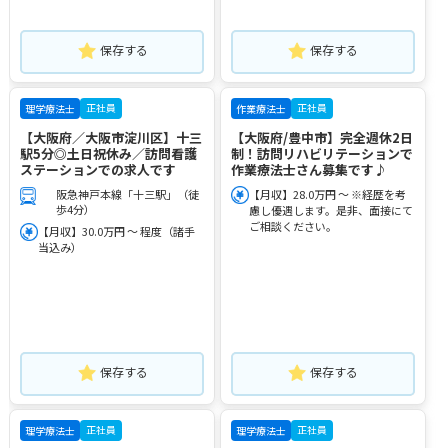
保存する
保存する
正社員
正社員
理学療法士
作業療法士
【大阪府／大阪市淀川区】十三
【大阪府/豊中市】完全週休2日
駅5分◎土日祝休み／訪問看護
制！訪問リハビリテーションで
ステーションでの求人です
作業療法士さん募集です♪
阪急神戸本線「十三駅」（徒
【月収】28.0万円 ～ ※経歴を考
歩4分）
慮し優遇します。是非、面接にて
ご相談ください。
【月収】30.0万円 ～ 程度（諸手
当込み）
保存する
保存する
正社員
正社員
理学療法士
理学療法士