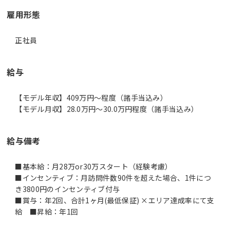
雇用形態
正社員
給与
【モデル年収】409万円〜程度（諸手当込み）
【モデル月収】28.0万円〜30.0万円程度（諸手当込み）
給与備考
■基本給：月28万or30万スタート（経験考慮）
■インセンティブ：月訪問件数90件を超えた場合、1件につ
き3800円のインセンティブ付与
■賞与：年2回、合計1ヶ月(最低保証) ×エリア達成率にて支
給 ■昇給：年1回