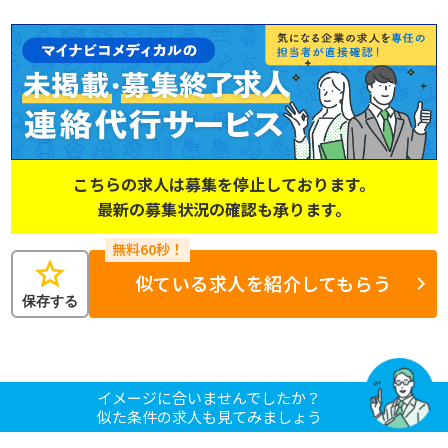
こちらの求人は募集を停止しております。
最新の募集状況の確認も承ります。
star
似ている求人を紹介してもらう
保存する
イメージに合いませんでしたか？
似た条件の求人も見てみましょう