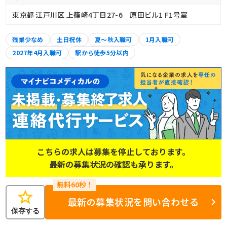
東京都 江戸川区 上篠崎4丁目27-6 原田ビル1 F1号室
残業少なめ
土日祝休
夏～秋入職可
1月入職可
2027年4月入職可
駅から徒歩5分以内
こちらの求人は募集を停止しております。
最新の募集状況の確認も承ります。
star
最新の募集状況を問い合わせる
保存する