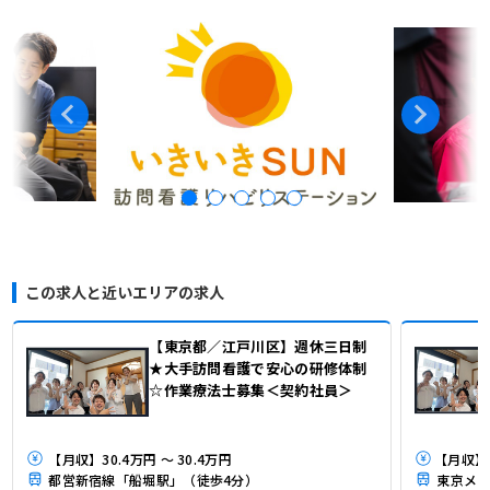
この求人と近いエリアの求人
【東京都／江戸川区】週休三日制
★大手訪問看護で安心の研修体制
☆作業療法士募集＜契約社員＞
【月収】30.4万円 ～ 30.4万円
都営新宿線「船堀駅」（徒歩4分）
東京メト