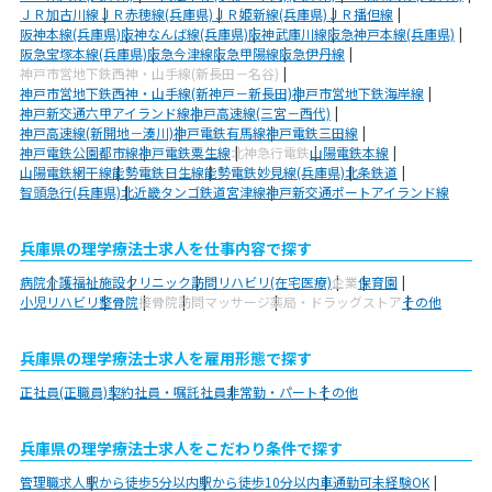
ＪＲ加古川線
ＪＲ赤穂線(兵庫県)
ＪＲ姫新線(兵庫県)
ＪＲ播但線
阪神本線(兵庫県)
阪神なんば線(兵庫県)
阪神武庫川線
阪急神戸本線(兵庫県)
阪急宝塚本線(兵庫県)
阪急今津線
阪急甲陽線
阪急伊丹線
神戸市営地下鉄西神・山手線(新長田－名谷)
神戸市営地下鉄西神・山手線(新神戸－新長田)
神戸市営地下鉄海岸線
神戸新交通六甲アイランド線
神戸高速線(三宮－西代)
神戸高速線(新開地－湊川)
神戸電鉄有馬線
神戸電鉄三田線
神戸電鉄公園都市線
神戸電鉄粟生線
北神急行電鉄
山陽電鉄本線
山陽電鉄網干線
能勢電鉄日生線
能勢電鉄妙見線(兵庫県)
北条鉄道
智頭急行(兵庫県)
北近畿タンゴ鉄道宮津線
神戸新交通ポートアイランド線
兵庫県の理学療法士求人を仕事内容で探す
病院
介護福祉施設
クリニック
訪問リハビリ(在宅医療)
企業
保育園
小児リハビリ
整骨院
接骨院
訪問マッサージ
薬局・ドラッグストア
その他
兵庫県の理学療法士求人を雇用形態で探す
正社員(正職員)
契約社員・嘱託社員
非常勤・パート
その他
兵庫県の理学療法士求人をこだわり条件で探す
管理職求人
駅から徒歩5分以内
駅から徒歩10分以内
車通勤可
未経験OK