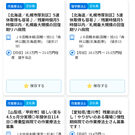
正社員
正社員
作業療法士
理学療法士
【北海道／札幌市厚別区】5連
【北海道／札幌市厚別区】5連
休取得も容易♪／残業時間月5
休取得も容易♪／残業時間月5
時間以内／札幌最大規模の回復
時間以内／札幌最大規模の回復
期リハ病院
期リハ病院
ＪＲ函館本線(函館－旭川)「森
ＪＲ函館本線(函館－旭川)「森
林公園(北海道)駅」（徒歩17
林公園(北海道)駅」（徒歩15
分）
分）
【月収】18.3万円 ～ 25.0万円程
【月収】18.3万円 ～ 25.0万円程
度 諸手当込
度
保存する
保存する
正社員
正社員
作業療法士
作業療法士
【山梨県／甲府市】嬉しい賞与
【愛知県/豊川市】残業ほぼな
4.5ヵ月分実積◎年間休日114
し！やりがいのある職場◎慢性
日◎療養型病院での作業療法士
期病院での作業療法士さん募集
募集
です！
ＪＲ中央本線(東京－松本)「酒
【月収】19.4万円 ～