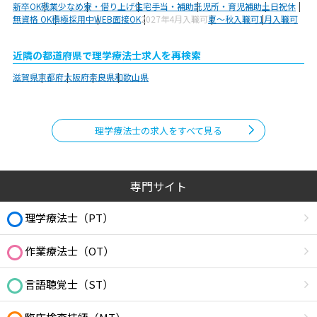
新卒OK
残業少なめ
寮・借り上げ
住宅手当・補助
託児所・育児補助
土日祝休
無資格 OK
積極採用中
WEB面接OK
2027年4月入職可
夏～秋入職可
1月入職可
近隣の都道府県で理学療法士求人を再検索
滋賀県
京都府
大阪府
奈良県
和歌山県
理学療法士の求人をすべて見る
専門サイト
理学療法士（PT）
作業療法士（OT）
言語聴覚士（ST）