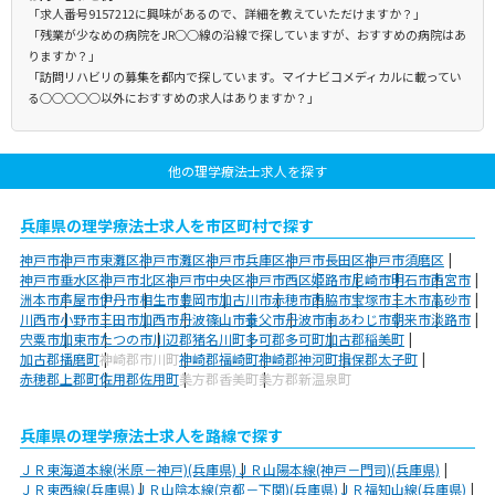
「求人番号9157212に興味があるので、詳細を教えていただけますか？」
「残業が少なめの病院をJR○○線の沿線で探していますが、おすすめの病院はあ
りますか？」
「訪問リハビリの募集を都内で探しています。マイナビコメディカルに載ってい
る○○○○○以外におすすめの求人はありますか？」
他の理学療法士求人を探す
兵庫県の理学療法士求人を市区町村で探す
神戸市
神戸市東灘区
神戸市灘区
神戸市兵庫区
神戸市長田区
神戸市須磨区
神戸市垂水区
神戸市北区
神戸市中央区
神戸市西区
姫路市
尼崎市
明石市
西宮市
洲本市
芦屋市
伊丹市
相生市
豊岡市
加古川市
赤穂市
西脇市
宝塚市
三木市
高砂市
川西市
小野市
三田市
加西市
丹波篠山市
養父市
丹波市
南あわじ市
朝来市
淡路市
宍粟市
加東市
たつの市
川辺郡猪名川町
多可郡多可町
加古郡稲美町
加古郡播磨町
神崎郡市川町
神崎郡福崎町
神崎郡神河町
揖保郡太子町
赤穂郡上郡町
佐用郡佐用町
美方郡香美町
美方郡新温泉町
兵庫県の理学療法士求人を路線で探す
ＪＲ東海道本線(米原－神戸)(兵庫県)
ＪＲ山陽本線(神戸－門司)(兵庫県)
ＪＲ東西線(兵庫県)
ＪＲ山陰本線(京都－下関)(兵庫県)
ＪＲ福知山線(兵庫県)