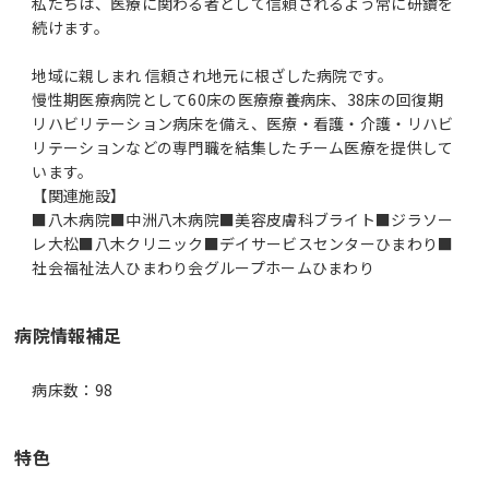
私たちは、医療に関わる者として信頼されるよう常に研鑽を
続けます。
地域に親しまれ 信頼され地元に根ざした病院です。
慢性期医療病院として60床の医療療養病床、38床の回復期
リハビリテーション病床を備え、医療・看護・介護・リハビ
リテーションなどの専門職を結集したチーム医療を提供して
います。
【関連施設】
■八木病院■中洲八木病院■美容皮膚科ブライト■ジラソー
レ大松■八木クリニック■デイサービスセンターひまわり■
社会福祉法人ひまわり会グループホームひまわり
病院情報補足
病床数：98
特色