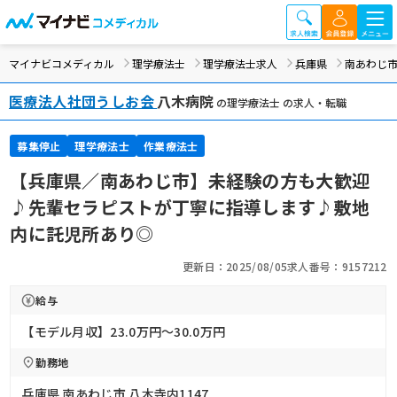
マイナビコメディカル
理学療法士
理学療法士求人
兵庫県
南あわじ
医療法人社団うしお会
八木病院
の理学療法士 の求人・転職
募集停止
理学療法士
作業療法士
【兵庫県／南あわじ市】未経験の方も大歓迎
♪先輩セラピストが丁寧に指導します♪敷地
内に託児所あり◎
更新日：2025/08/05
求人番号：9157212
給与
【モデル月収】23.0万円〜30.0万円
勤務地
兵庫県 南あわじ市 八木寺内1147