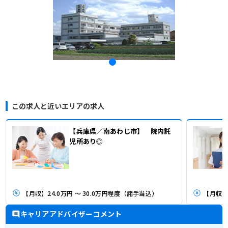
この求人と近いエリアの求人
【兵庫県／南あわじ市】 院内託
児所あり◎
【月収】24.0万円 ～ 30.0万円程度（諸手当込）
【月収】2
キャリアアドバイザーコメント