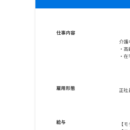
仕事内容
介護
・高
・在
雇用形態
正社
給与
【モ