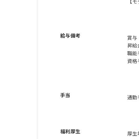
【モ
給与備考
賞与
昇給
職能手
資格手
手当
通勤
福利厚生
厚生