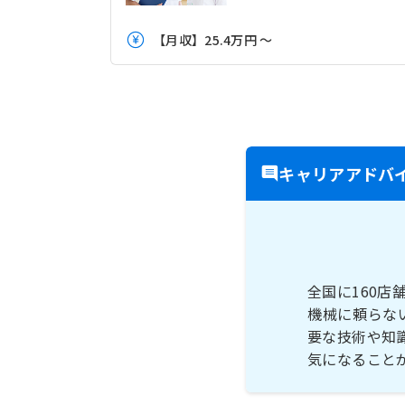
【月収】25.4万円 ～
キャリアアドバ
全国に160
機械に頼らな
要な技術や知
気になること