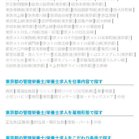
京王動物園線
小田急小田原線(東京都)
小田急多摩線(東京都)
東急東横線(東京都)
東急目黒線(東京都)
東急田園都市線(東京都)
東急大井町線
東急池上線
東急多摩川線
東急世田谷線
京急本線(東京都)
京急空港線
東武東上線(東京都)
東武伊勢崎線(東京都)
東武亀戸線
東武大師線
京成本線(東京都)
京成押上線
京成金町線
東京メトロ銀座線
東京メトロ丸ノ内線(池袋－荻窪)
東京メトロ日比谷線
東京メトロ東西線(東京都)
東京メトロ千代田線
東京メトロ有楽町線(東京都)
東京メトロ半蔵門線
東京メトロ南北線
東京メトロ副都心線(東京都)
都営大江戸線
都営浅草線
都営三田線
都営新宿線(東京都)
都電荒川線
都営日暮里・舎人ライナー
埼玉高速鉄道(東京都)
つくばエクスプレス(東京都)
ゆりかもめ
多摩モノレール
東京モノレール
東京臨海高速鉄道りんかい線
北総鉄道北総線(東京都)
ＪＲ上野東京ライン(東京都)
京王新線
東京都の管理栄養士/栄養士求人を仕事内容で探す
病院
介護福祉施設
クリニック
訪問リハビリ(在宅医療)
企業
保育園
小児リハビリ
整骨院
接骨院
訪問マッサージ
薬局・ドラッグストア
その他
東京都の管理栄養士/栄養士求人を雇用形態で探す
正社員(正職員)
契約社員・嘱託社員
非常勤・パート
その他
東京都の管理栄養士/栄養士求人をこだわり条件で探す