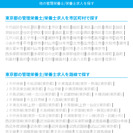
他の管理栄養士/栄養士求人を探す
東京都の管理栄養士/栄養士求人を市区町村で探す
千代田区
中央区
港区
新宿区
文京区
台東区
墨田区
江東区
品川区
目黒区
大田区
世田谷区
渋谷区
中野区
杉並区
豊島区
北区
荒川区
板橋区
練馬区
足立区
葛飾区
江戸川区
八王子市
立川市
武蔵野市
三鷹市
青梅市
府中市
昭島市
調布市
町田市
小金井市
小平市
日野市
東村山市
国分寺市
国立市
福生市
狛江市
東大和市
清瀬市
東久留米市
武蔵村山市
多摩市
稲城市
羽村市
あきる野市
西東京市
西多摩郡瑞穂町
西多摩郡日の出町
西多摩郡檜原村
西多摩郡奥多摩町
大島町
利島村
新島村
神津島村
三宅村
御蔵島村
八丈島八丈町
青ヶ島村
小笠原村
東京都の管理栄養士/栄養士求人を路線で探す
ＪＲ中央線
ＪＲ総武線(東京都)
ＪＲ東海道本線(東京－熱海)(東京都)
ＪＲ京浜東北線(東京都)
ＪＲ山手線
ＪＲ横須賀線(東京都)
ＪＲ南武線(川崎－立川)(東京都)
ＪＲ武蔵野線(東京都)
ＪＲ横浜線(東京都)
ＪＲ青梅線
ＪＲ五日市線
ＪＲ八高線(東京都)
ＪＲ東北本線(上野－盛岡)(東京都)
ＪＲ常磐線(上野－仙台)(東京都)
ＪＲ埼京線(東京都)
ＪＲ高崎線(東京都)
ＪＲ京葉線(東京－蘇我)(東京都)
ＪＲ中央本線(東京－松本)(東京都)
ＪＲ湘南新宿ライン線(赤羽－武蔵小杉)
西武新宿線(東京都)
西武池袋線(東京都)
西武有楽町線
西武豊島線
西武国分寺線
西武多摩湖線
西武多摩川線
西武拝島線
西武西武園線
西武山口線(東京都)
京王線
京王相模原線(東京都)
京王井の頭線
京王高尾線
京王競馬場線