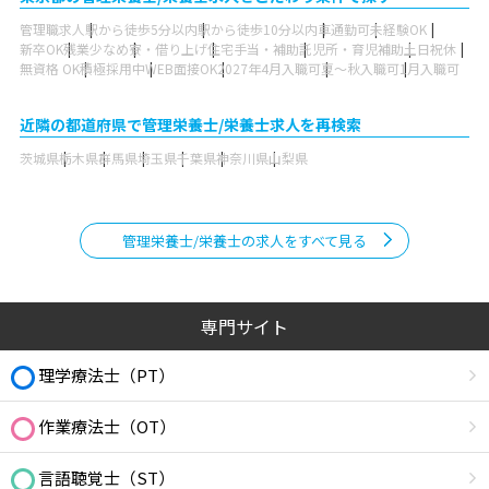
管理職求人
駅から徒歩5分以内
駅から徒歩10分以内
車通勤可
未経験OK
新卒OK
残業少なめ
寮・借り上げ
住宅手当・補助
託児所・育児補助
土日祝休
無資格 OK
積極採用中
WEB面接OK
2027年4月入職可
夏～秋入職可
1月入職可
近隣の都道府県で管理栄養士/栄養士求人を再検索
茨城県
栃木県
群馬県
埼玉県
千葉県
神奈川県
山梨県
管理栄養士/栄養士の求人をすべて見る
専門サイト
理学療法士（PT）
作業療法士（OT）
言語聴覚士（ST）