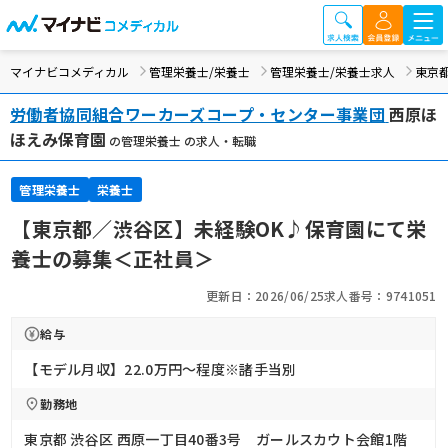
マイナビコメディカル
管理栄養士/栄養士
管理栄養士/栄養士求人
東京
労働者協同組合ワーカーズコープ・センター事業団
西原ほ
ほえみ保育園
の管理栄養士 の求人・転職
管理栄養士
栄養士
【東京都／渋谷区】未経験OK♪保育園にて栄
養士の募集＜正社員＞
更新日：2026/06/25
求人番号：9741051
給与
【モデル月収】22.0万円〜程度※諸手当別
勤務地
東京都 渋谷区 西原一丁目40番3号 ガールスカウト会館1階