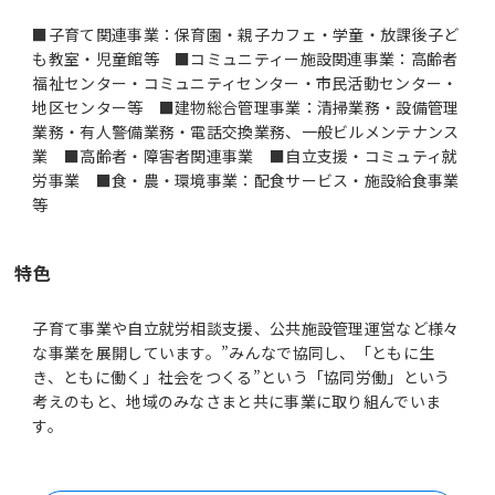
■子育て関連事業：保育園・親子カフェ・学童・放課後子ど
も教室・児童館等 ■コミュニティー施設関連事業：高齢者
福祉センター・コミュニティセンター・市民活動センター・
地区センター等 ■建物総合管理事業：清掃業務・設備管理
業務・有人警備業務・電話交換業務、一般ビルメンテナンス
業 ■高齢者・障害者関連事業 ■自立支援・コミュティ就
労事業 ■食・農・環境事業：配食サービス・施設給食事業
等
特色
子育て事業や自立就労相談支援、公共施設管理運営など様々
な事業を展開しています。”みんなで協同し、「ともに生
き、ともに働く」社会をつくる”という「協同労働」という
考えのもと、地域のみなさまと共に事業に取り組んでいま
す。