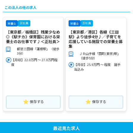
この法人の他の求人
正社員
正社員
栄養士
栄養士
【東京都／板橋区】残業少なめ
【東京都／港区】各線《三田
◎《駅チカ》保育園における栄
駅》より徒歩4分♪／子育てを
養士のお仕事です♪＜正社員＞
応援している施設での栄養士募
集
都営三田線「蓮根駅」（徒歩
3分）
ＪＲ山手線「田町(東京)駅」
（徒歩5分）
【月収】22.0万円 ～ 27.0万円程
度
【月収】25.9万円 ～ 程度 諸手
当込み
保存する
保存する
最近見た求人