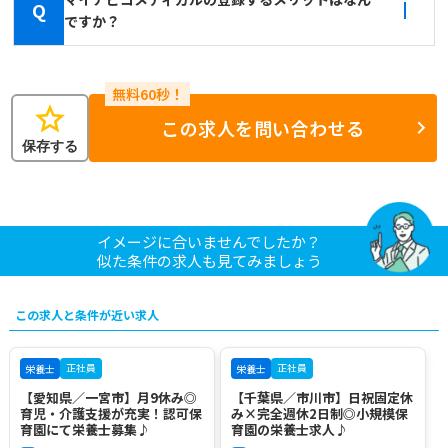
Q
ですか？
star
この求人を問い合わせる
保存する
イメージに合いませんでしたか？
似た条件の求人も見てみましょう
この求人と条件が近い求人
正社員
正社員
栄養士
栄養士
【愛知県／一宮市】月9休み◎
【千葉県／市川市】日祝固定休
育児・介護支援が充実！認可保
み×完全週休2日制◎小規模保
育園にて栄養士募集♪
育園の栄養士求人♪