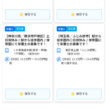
保存する
保存する
正社員
正社員
栄養士
栄養士
【神奈川県／横浜市戸塚区】土
【埼玉県／ふじみ野市】駅から
日祝休み☆駅から徒歩圏内♪保
徒歩圏内◎日祝休み♪保育園に
育園にて栄養士の募集です！
て栄養士の募集です！
ＪＲ東海道本線(東京－熱海)
東武東上線「ふじみ野駅」
「戸塚駅」（徒歩6分）
（徒歩10分）
【月収】25.0万円 ～ 35.0万円程
【月収】22.3万円 ～ 29.4万円程
度
度※諸手当込
保存する
保存する