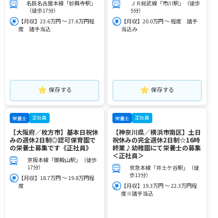
名鉄名古屋本線「妙興寺駅」
ＪＲ総武線「市川駅」（徒歩
（徒歩17分）
5分）
【月収】23.6万円 ～ 27.6万円程
【月収】20.0万円 ～ 程度 諸手
度 諸手当込
当込み
保存する
保存する
正社員
正社員
栄養士
栄養士
【大阪府／枚方市】基本日祝休
【神奈川県／横浜市南区】土日
みの週休2日制◎認可保育園で
祝休みの完全週休2日制☆16時
の栄養士募集です《正社員》
終業♪幼稚園にて栄養士の募集
＜正社員＞
京阪本線「御殿山駅」（徒歩
17分）
京急本線「井土ケ谷駅」（徒
歩13分）
【月収】18.7万円 ～ 19.8万円程
度
【月収】19.3万円 ～ 22.3万円程
度※諸手当込