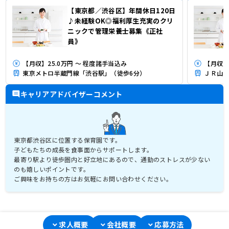
【東京都／渋谷区】年間休日120日
♪未経験OK◎福利厚生充実のクリ
ニックで管理栄養士募集《正社
員》
【月収】25.0万円 ～ 程度諸手当込み
【月収】2
東京メトロ半蔵門線「渋谷駅」（徒歩6分）
ＪＲ山手
キャリアアドバイザーコメント
東京都渋谷区に位置する保育園です。
子どもたちの成長を食事面からサポートします。
最寄り駅より徒歩圏内と好立地にあるので、通勤のストレスが少ない
のも嬉しいポイントです。
ご興味をお持ちの方はお気軽にお問い合わせください。
求人概要
会社概要
応募方法