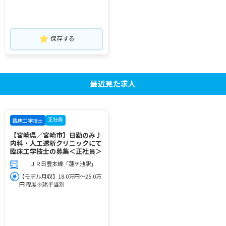
保存する
最近見た求人
正社員
臨床工学技士
【宮崎県／宮崎市】日勤のみ♪
内科・人工透析クリニックにて
臨床工学技士の募集＜正社員＞
ＪＲ日豊本線「蓮ケ池駅」
【モデル月収】18.0万円～25.0万
円 程度※諸手当別