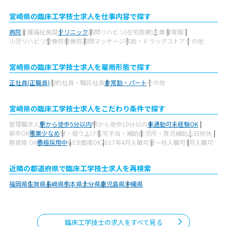
宮崎県の臨床工学技士求人を仕事内容で探す
病院
介護福祉施設
クリニック
訪問リハビリ(在宅医療)
企業
保育園
小児リハビリ
整骨院
接骨院
訪問マッサージ
薬局・ドラッグストア
その他
宮崎県の臨床工学技士求人を雇用形態で探す
正社員(正職員)
契約社員・嘱託社員
非常勤・パート
その他
宮崎県の臨床工学技士求人をこだわり条件で探す
管理職求人
駅から徒歩5分以内
駅から徒歩10分以内
車通勤可
未経験OK
新卒OK
残業少なめ
寮・借り上げ
住宅手当・補助
託児所・育児補助
土日祝休
無資格 OK
積極採用中
WEB面接OK
2027年4月入職可
夏～秋入職可
1月入職可
近隣の都道府県で臨床工学技士求人を再検索
福岡県
佐賀県
長崎県
熊本県
大分県
鹿児島県
沖縄県
臨床工学技士の求人をすべて見る