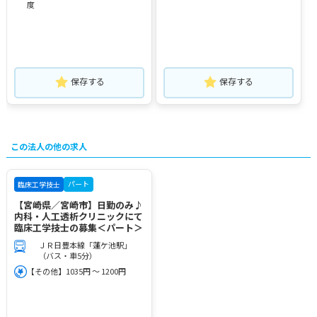
度
保存する
保存する
この法人の他の求人
パート
臨床工学技士
【宮崎県／宮崎市】日勤のみ♪
内科・人工透析クリニックにて
臨床工学技士の募集＜パート＞
ＪＲ日豊本線「蓮ケ池駅」
（バス・車5分）
【その他】1035円 ～ 1200円