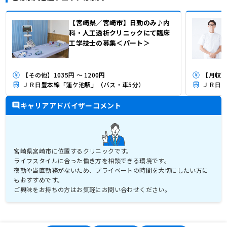
【宮崎県／宮崎市】日勤のみ♪内
科・人工透析クリニックにて臨床
工学技士の募集＜パート＞
【その他】1035円 ～ 1200円
【月収】
ＪＲ日豊本線「蓮ケ池駅」（バス・車5分）
ＪＲ日豊
キャリアアドバイザーコメント
宮崎県宮崎市に位置するクリニックです。
ライフスタイルに合った働き方を相談できる環境です。
夜勤や当直勤務がないため、プライベートの時間を大切にしたい方に
もおすすめです。
ご興味をお持ちの方はお気軽にお問い合わせください。