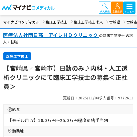
マイナビコメディカル
臨床工学技士
臨床工学技士求人
宮崎県
宮崎
医療法人社団日髙 アイレＨＤクリニック
の臨床工学技士 の求
人・転職
臨床工学技士
【宮崎県／宮崎市】日勤のみ♪内科・人工透
析クリニックにて臨床工学技士の募集＜正社
員＞
更新日：2025/11/04
求人番号：9772611
給与
【モデル月収】18.0万円〜25.0万円程度※諸手当別
勤務地