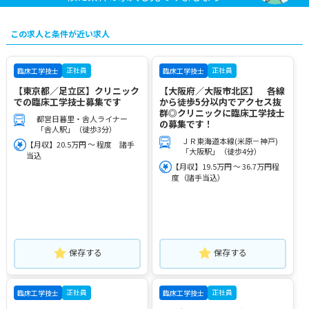
この求人と条件が近い求人
正社員
正社員
臨床工学技士
臨床工学技士
【東京都／足立区】クリニック
【大阪府／大阪市北区】 各線
での臨床工学技士募集です
から徒歩5分以内でアクセス抜
群◎クリニックに臨床工学技士
都営日暮里・舎人ライナー
の募集です！
「舎人駅」（徒歩3分）
ＪＲ東海道本線(米原－神戸)
【月収】20.5万円 ～ 程度 諸手
「大阪駅」（徒歩4分）
当込
【月収】19.5万円 ～ 36.7万円程
度（諸手当込）
保存する
保存する
正社員
正社員
臨床工学技士
臨床工学技士