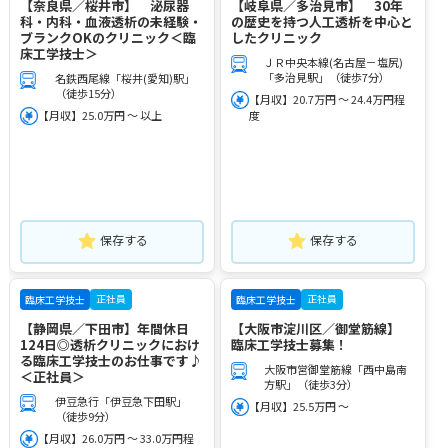
【奈良県／桜井市】 泌尿器
【岐阜県／多治見市】 30年
科・内科・血液透析の未経験・
の歴史を持つ人工透析を中心と
ブランクOKのクリニック＜臨
したクリニック
床工学技士＞
ＪＲ中央本線(名古屋－塩尻)
「多治見駅」（徒歩7分）
名鉄西尾線「桜井(愛知)駅」
（徒歩15分）
【月収】20.7万円 ～ 24.4万円程
【月収】25.0万円 ～ 以上
度
保存する
保存する
正社員
正社員
臨床工学技士
臨床工学技士
【静岡県／下田市】年間休日
【大阪市淀川区／御堂筋線】
124日◎透析クリニックにおけ
臨床工学技士募集！
る臨床工学技士のお仕事です♪
大阪市営御堂筋線「西中島南
＜正社員＞
方駅」（徒歩3分）
伊豆急行「伊豆急下田駅」
【月収】25.5万円 ～
（徒歩9分）
【月収】26.0万円 ～ 33.0万円程