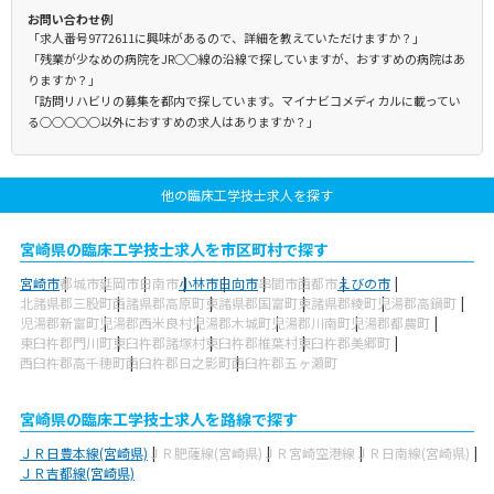
お問い合わせ例
「求人番号9772611に興味があるので、詳細を教えていただけますか？」
「残業が少なめの病院をJR○○線の沿線で探していますが、おすすめの病院はあ
りますか？」
「訪問リハビリの募集を都内で探しています。マイナビコメディカルに載ってい
る○○○○○以外におすすめの求人はありますか？」
他の臨床工学技士求人を探す
宮崎県の臨床工学技士求人を市区町村で探す
宮崎市
都城市
延岡市
日南市
小林市
日向市
串間市
西都市
えびの市
北諸県郡三股町
西諸県郡高原町
東諸県郡国富町
東諸県郡綾町
児湯郡高鍋町
児湯郡新富町
児湯郡西米良村
児湯郡木城町
児湯郡川南町
児湯郡都農町
東臼杵郡門川町
東臼杵郡諸塚村
東臼杵郡椎葉村
東臼杵郡美郷町
西臼杵郡高千穂町
西臼杵郡日之影町
西臼杵郡五ヶ瀬町
宮崎県の臨床工学技士求人を路線で探す
ＪＲ日豊本線(宮崎県)
ＪＲ肥薩線(宮崎県)
ＪＲ宮崎空港線
ＪＲ日南線(宮崎県)
ＪＲ吉都線(宮崎県)