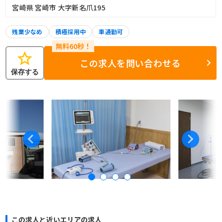
宮崎県 宮崎市 大字新名爪195
残業少なめ
積極採用中
車通勤可
star
この求人を問い合わせる
保存する
この求人と近いエリアの求人