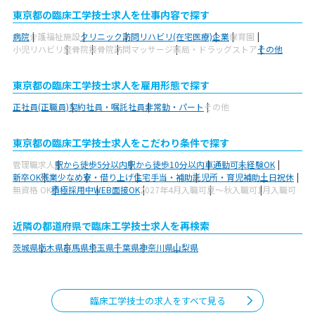
東京都の臨床工学技士求人を仕事内容で探す
病院
介護福祉施設
クリニック
訪問リハビリ(在宅医療)
企業
保育園
小児リハビリ
整骨院
接骨院
訪問マッサージ
薬局・ドラッグストア
その他
東京都の臨床工学技士求人を雇用形態で探す
正社員(正職員)
契約社員・嘱託社員
非常勤・パート
その他
東京都の臨床工学技士求人をこだわり条件で探す
管理職求人
駅から徒歩5分以内
駅から徒歩10分以内
車通勤可
未経験OK
新卒OK
残業少なめ
寮・借り上げ
住宅手当・補助
託児所・育児補助
土日祝休
無資格 OK
積極採用中
WEB面接OK
2027年4月入職可
夏～秋入職可
1月入職可
近隣の都道府県で臨床工学技士求人を再検索
茨城県
栃木県
群馬県
埼玉県
千葉県
神奈川県
山梨県
臨床工学技士の求人をすべて見る