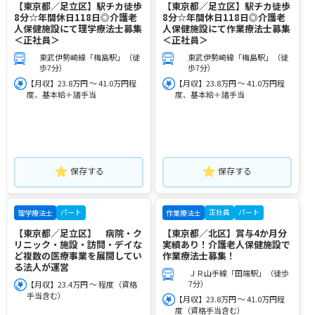
【東京都／足立区】駅チカ徒歩
【東京都／足立区】駅チカ徒歩
8分☆年間休日118日◎介護老
8分☆年間休日118日◎介護老
人保健施設にて理学療法士募集
人保健施設にて作業療法士募集
＜正社員＞
＜正社員＞
東武伊勢崎線「梅島駅」（徒
東武伊勢崎線「梅島駅」（徒
歩7分）
歩7分）
【月収】23.8万円 ～ 41.0万円程
【月収】23.8万円 ～ 41.0万円程
度、基本給＋諸手当
度、基本給＋諸手当
保存する
保存する
パート
正社員
パート
理学療法士
作業療法士
【東京都／足立区】 病院・ク
【東京都／北区】賞与4か月分
リニック・施設・訪問・デイな
実績あり！介護老人保健施設で
ど複数の医療事業を展開してい
作業療法士募集！
る法人が運営
ＪＲ山手線「田端駅」（徒歩
7分）
【月収】23.4万円 ～ 程度（資格
手当含む）
【月収】23.8万円 ～ 41.0万円程
度（資格手当含む）