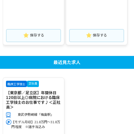
保存する
保存する
最近見た求人
正社員
臨床工学技士
【東京都／足立区】年間休日
120日以上◎病院における臨床
工学技士のお仕事です♪＜正社
員＞
東武伊勢崎線「梅島駅」
【モデル月収】21.8万円～31.8万
円 程度 ※諸手当込み