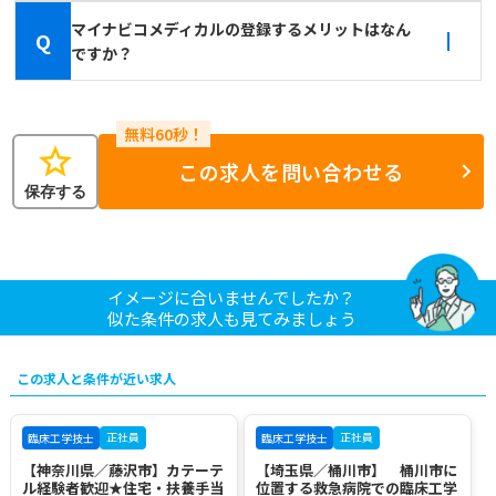
マイナビコメディカルの登録するメリットはなん
Q
ですか？
star
この求人を問い合わせる
保存する
イメージに合いませんでしたか？
似た条件の求人も見てみましょう
この求人と条件が近い求人
正社員
正社員
臨床工学技士
臨床工学技士
【神奈川県／藤沢市】カテーテ
【埼玉県／桶川市】 桶川市に
ル経験者歓迎★住宅・扶養手当
位置する救急病院での臨床工学