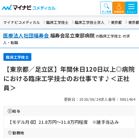
マイナビコメディカル
臨床工学技士
臨床工学技士求人
東京都
東京都
医療法人社団福寿会
福寿会足立東部病院
の臨床工学技士 の求
人・転職
臨床工学技士
【東京都／足立区】年間休日120日以上◎病院
における臨床工学技士のお仕事です♪＜正社
員＞
更新日：2026/06/24
求人番号：9861464
給与
【モデル月収】21.8万円〜31.8万円程度 ※諸手当込み
勤務地