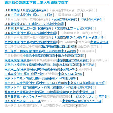
東京都の臨床工学技士求人を路線で探す
ＪＲ中央線
ＪＲ総武線(東京都)
ＪＲ東海道本線(東京－熱海)(東京都)
ＪＲ京浜東北線(東京都)
ＪＲ山手線
ＪＲ横須賀線(東京都)
ＪＲ南武線(川崎－立川)(東京都)
ＪＲ武蔵野線(東京都)
ＪＲ横浜線(東京都)
ＪＲ青梅線
ＪＲ五日市線
ＪＲ八高線(東京都)
ＪＲ東北本線(上野－盛岡)(東京都)
ＪＲ常磐線(上野－仙台)(東京都)
ＪＲ埼京線(東京都)
ＪＲ高崎線(東京都)
ＪＲ京葉線(東京－蘇我)(東京都)
ＪＲ中央本線(東京－松本)(東京都)
ＪＲ湘南新宿ライン線(赤羽－武蔵小杉)
西武新宿線(東京都)
西武池袋線(東京都)
西武有楽町線
西武豊島線
西武国分寺線
西武多摩湖線
西武多摩川線
西武拝島線
西武西武園線
西武山口線(東京都)
京王線
京王相模原線(東京都)
京王井の頭線
京王高尾線
京王競馬場線
京王動物園線
小田急小田原線(東京都)
小田急多摩線(東京都)
東急東横線(東京都)
東急目黒線(東京都)
東急田園都市線(東京都)
東急大井町線
東急池上線
東急多摩川線
東急世田谷線
京急本線(東京都)
京急空港線
東武東上線(東京都)
東武伊勢崎線(東京都)
東武亀戸線
東武大師線
京成本線(東京都)
京成押上線
京成金町線
東京メトロ銀座線
東京メトロ丸ノ内線(池袋－荻窪)
東京メトロ日比谷線
東京メトロ東西線(東京都)
東京メトロ千代田線
東京メトロ有楽町線(東京都)
東京メトロ半蔵門線
東京メトロ南北線
東京メトロ副都心線(東京都)
都営大江戸線
都営浅草線
都営三田線
都営新宿線(東京都)
都電荒川線
都営日暮里・舎人ライナー
埼玉高速鉄道(東京都)
つくばエクスプレス(東京都)
ゆりかもめ
多摩モノレール
東京モノレール
東京臨海高速鉄道りんかい線
北総鉄道北総線(東京都)
ＪＲ上野東京ライン(東京都)
京王新線