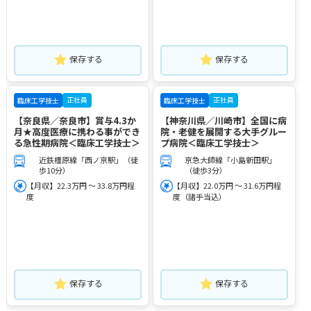
保存する
保存する
正社員
正社員
臨床工学技士
臨床工学技士
【奈良県／奈良市】賞与4.3か
【神奈川県／川崎市】全国に病
月★高度医療に携わる事ができ
院・老健を展開する大手グルー
る急性期病院＜臨床工学技士＞
プ病院＜臨床工学技士＞
近鉄橿原線「西ノ京駅」（徒
京急大師線「小島新田駅」
歩10分）
（徒歩3分）
【月収】22.3万円 ～ 33.8万円程
【月収】22.0万円 ～ 31.6万円程
度
度（諸手当込）
保存する
保存する