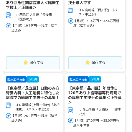
あり◎急性期病院求人＜臨床工
技士求人です
学技士／正職員＞
ＪＲ高崎線「桶川駅」（バ
ス・車12分）
小田急江ノ島線「長後駅」
（徒歩8分）
【月収】21.4万円 ～ 32.4万円程
【月収】19.7万円 ～ 程度 諸手
度（諸手当込）
当込み
保存する
保存する
正社員
正社員
臨床工学技士
臨床工学技士
【東京都／足立区】日勤のみ◎
【東京都／品川区】年間休日
腎臓内科・人工透析に特化した
120日あり♪循環器専門病院で
病院での臨床工学技士の募集！
の臨床工学技士の募集＜正社員
＞
ＪＲ常磐線(上野－仙台)「北千
住駅」（バス・車12分）
ＪＲ山手線「大崎駅」（徒歩
7分）
【月収】26.0万円 ～ 程度（諸手
当込み）
【月収】27.0万円 ～ 35.0万円程
度※年俸制