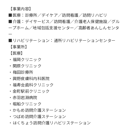
【事業内容】
■医療：診療所／デイケア／訪問看護／訪問リハビリ
■介護：デイサービス／訪問看護／介護老人保健施設／グル
ープホーム／地域包括支援センター／高齢者あんしんセンタ
ー
■リハビリテーション：通所リハビリテーションセンター
【事業所】
【医療】
・福岡クリニック
・関原クリニック
・梅田診療所
・興野皮膚科内科医院
・福寿会歯科クリニック
・金町駅前クリニック
・赤羽岩淵病院
・堀船クリニック
・かもめ訪問介護ステーション
・つばめ訪問介護ステーション
・はくちょう訪問介護リハビリステーション