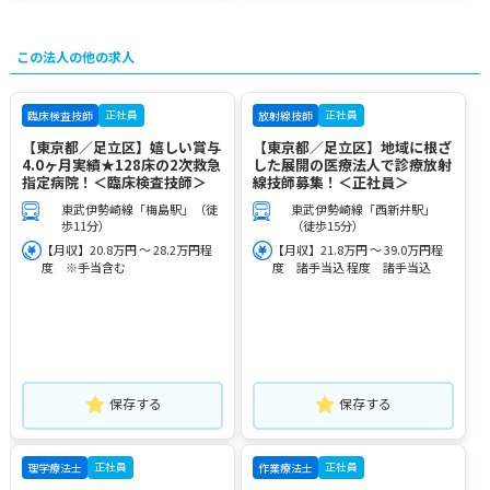
この法人の他の求人
正社員
正社員
臨床検査技師
放射線技師
【東京都／足立区】嬉しい賞与
【東京都／足立区】地域に根ざ
4.0ヶ月実績★128床の2次救急
した展開の医療法人で診療放射
指定病院！＜臨床検査技師＞
線技師募集！＜正社員＞
東武伊勢崎線「梅島駅」（徒
東武伊勢崎線「西新井駅」
歩11分）
（徒歩15分）
【月収】20.8万円 ～ 28.2万円程
【月収】21.8万円 ～ 39.0万円程
度 ※手当含む
度 諸手当込 程度 諸手当込
保存する
保存する
正社員
正社員
理学療法士
作業療法士