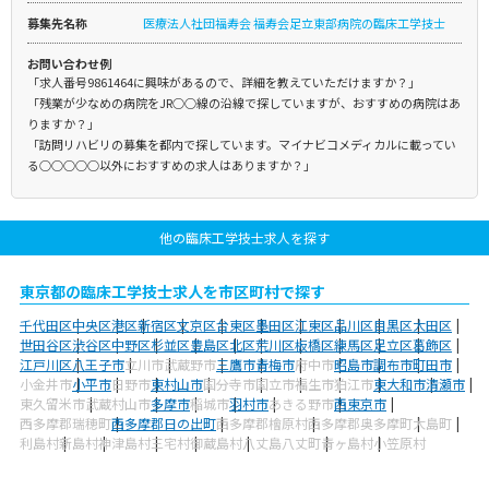
募集先名称
医療法人社団福寿会 福寿会足立東部病院の臨床工学技士
お問い合わせ例
「求人番号9861464に興味があるので、詳細を教えていただけますか？」
「残業が少なめの病院をJR○○線の沿線で探していますが、おすすめの病院はあ
りますか？」
「訪問リハビリの募集を都内で探しています。マイナビコメディカルに載ってい
る○○○○○以外におすすめの求人はありますか？」
他の臨床工学技士求人を探す
東京都の臨床工学技士求人を市区町村で探す
千代田区
中央区
港区
新宿区
文京区
台東区
墨田区
江東区
品川区
目黒区
大田区
世田谷区
渋谷区
中野区
杉並区
豊島区
北区
荒川区
板橋区
練馬区
足立区
葛飾区
江戸川区
八王子市
立川市
武蔵野市
三鷹市
青梅市
府中市
昭島市
調布市
町田市
小金井市
小平市
日野市
東村山市
国分寺市
国立市
福生市
狛江市
東大和市
清瀬市
東久留米市
武蔵村山市
多摩市
稲城市
羽村市
あきる野市
西東京市
西多摩郡瑞穂町
西多摩郡日の出町
西多摩郡檜原村
西多摩郡奥多摩町
大島町
利島村
新島村
神津島村
三宅村
御蔵島村
八丈島八丈町
青ヶ島村
小笠原村