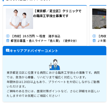
【東京都／足立区】クリニックで
の臨床工学技士募集です
【月収】20.5万円 ～ 程度 諸手当込
【月収】
都営日暮里・舎人ライナー「舎人駅」（徒歩3分）
キャリアアドバイザーコメント
東京都足立区に位置する病院における臨床工学技士の募集です。病院
では、救急から療養、リハビリまで幅広く対応しています。
年間休日は120日以上もあり、プライベートを大切にしながらご勤務
いただけます。
ご興味のある方には、面接対策ポイントなど、さらに詳細をお話しい
たしますのでお気軽にご相談ください！