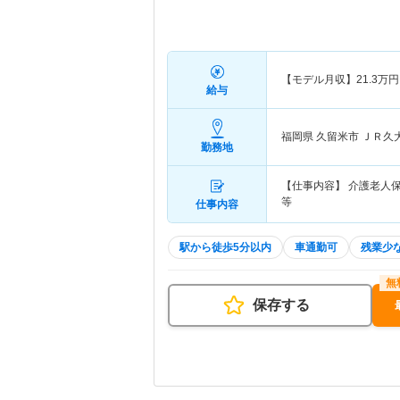
【モデル月収】
21.3
万円
給与
福岡県 久留米市
ＪＲ久
勤務地
【仕事内容】 介護老人
等
仕事内容
駅から徒歩5分以内
車通勤可
残業少
保存する