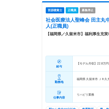
言語聴覚士
正職員
募集停止
社会医療法人聖峰会 田主丸
人(正職員)
【福岡県／久留米市】福利厚生充実
【モデル月収】
22.8
万円
給与
福岡県 久留米市
ＪＲ久
勤務地
リハビリ業務
仕事内容