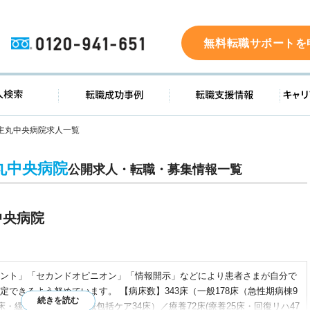
0120-941-651
無料転職サポートを
ド
求人検索
転職成功事例
転職支
主丸中央病院求人一覧
丸中央病院
公開求人・転職・募集情報一覧
中央病院
ント」「セカンドオピニオン」「情報開示」などにより患者さまが自分で
できるよう努めています。 【病床数】343床（一般178床（急性期病棟9
床・緩和ケア13床・地域包括ケア34床）／療養72床(療養25床・回復リハ47