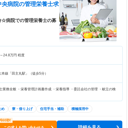
中央病院
の管理栄養士求
分☆病院での管理栄養士の募
～
24.8
万円
程度
大本線「田主丸駅」（徒歩5分）
士業務全般 ・栄養管理計画書作成 ・栄養指導 ・委託会社の管理 ・献立の検
なめ
寮・借り上げ
住宅手当・補助
積極採用中
詳細を見る
この求人を問い合わせる