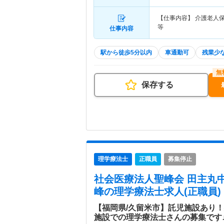
【仕事内容】 介護老人
等
仕事内容
駅から徒歩5分以内
車通勤可
残業少
保存する
理学療法士
正職員
募集停止
社会医療法人聖峰会 田主丸
峰
の理学療法士求人(正職員)
【福岡県/久留米市】託児施設あり
施設での理学療法士さんの募集です