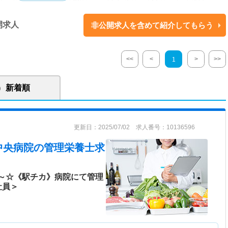
・手術室：3室・透析センター：35床 【診療科目】内科／呼吸器科／神経内
外科／整形外科／脳神経外科／皮膚科／泌尿器科／眼科／放射線科／歯科
開求人
非公開求人を含めて紹介してもらう
他 【付属施設】訪問看護ステーション／透析センター／在宅サービス／人
ンフォームド・コンセント」「セカンドオピニオン」「情報開示」などによ
医療方針を自由に決定できるよう努めています。 【病床数】343床（一般
<<
<
>
>>
1
・障害者施設等病棟41床・緩和ケア13床・地域包括ケア34床）／療養72床(療
／精神科病棟93床）・手術室：3室・透析センター：35床 【事業所】 【関
ライフ聖峰／デイケアセンターひまわり／健康科学センターサンヘルス聖
新着順
ーション／グループホームひまわり館／特別養護老人ホームひじり園／デ
／聖峰会マリン病院
更新日：2025/07/02 求人番号：10136596
ダリングシステム導入済み
中央病院
の管理栄養士求
吸器科としてスタートし、30の診療科、ベッド数343床を有する地域の中枢
すとともに、介護老人保健施設、通所介護・訪問介護、グループホーム、
ど20を超える施設を運営しています。また関連法人である社会福祉法人ひ
円～☆《駅チカ》病院にて管理
社員＞
ホームを含む各種介護関連事業を広く展開。 聖峰会は地域の方々が住み慣
しを人生の最後まで続けることができるよう、住まい・医療・介護・予
供される地域ケアシステムの構築を目指し「地域のために 地域とともに」
括的医療や介護を提供しながら地域に根ざした存在を目指しています。 ■