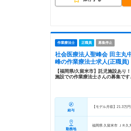
作業療法士
正職員
募集停止
社会医療法人聖峰会 田主丸
峰
の作業療法士求人(正職員)
【福岡県/久留米市】託児施設あり
施設での作業療法士さんの募集です
【モデル月収】
21.3
万円
給与
福岡県 久留米市
ＪＲ久
勤務地