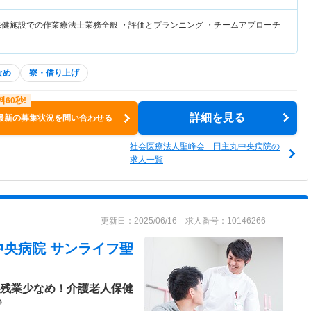
保健施設での作業療法士業務全般 ・評価とプランニング ・チームアプローチ
なめ
寮・借り上げ
詳細を見る
最新の募集状況を問い合わせる
社会医療法人聖峰会 田主丸中央病院の
求人一覧
更新日：2025/06/16 求人番号：10146266
中央病院 サンライフ聖
！残業少なめ！介護老人保健
♪