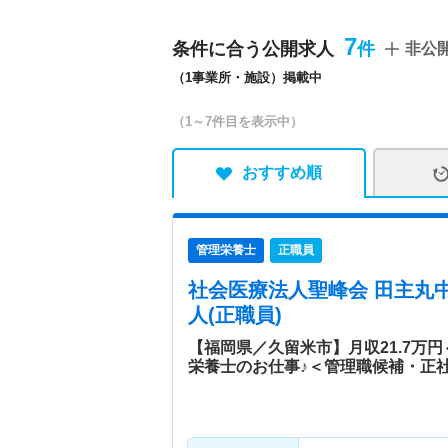
床）／精神科病棟93床）
科／精神科／リウマチ科／
7
条件に合う公開求人
非公
／ペインクリニック／その
（1事業所・施設）掲載中
間ドック・健康診断 「イ
り患者さまが自分で自分の
（1～7件目を表示中）
178床（急性期病棟90床
養25床・回復リハ47床）
連施設】老人保健施設サン
おすすめ順
峰／ひまわり訪問看護ステ
イサービスセンターさくら
管理栄養士
正職員
病院情報補足
電子カルテ導入済み、オー
社会医療法人聖峰会 田主丸
特色
■昭和29年9月に内科・呼
人(正職員)
病院としてその機能を果た
小規模多機能型居宅介護な
【福岡県／久留米市】月収21.7万
栄養士のお仕事♪＜管理職候補・正
じり会では、特別養護老人
れた地域で自分らしい暮ら
防・生活支援が一体的に提
の理念の下、在宅を含む包