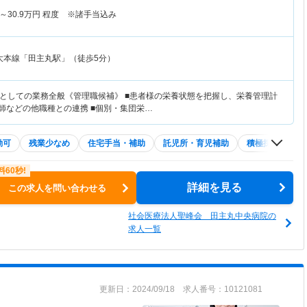
療」を提供し、「患者様の権利の尊重」と「患者様の安全の確保」などに
～
30.9
万円
程度 ※諸手当込み
に、患者様と医療者のパートナーシップの確立を重要な事柄と位置づけし
大本線「田主丸駅」（徒歩5分）
としての業務全般《管理職候補》 ■患者様の栄養状態を把握し、栄養管理計
護師などの他職種との連携 ■個別・集団栄…
勤可
残業少なめ
住宅手当・補助
託児所・育児補助
積極採用中
詳細を見る
この求人を問い合わせる
社会医療法人聖峰会 田主丸中央病院の
求人一覧
更新日：2024/09/18 求人番号：10121081