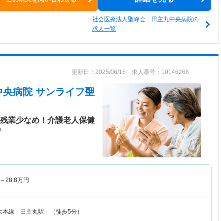
社会医療法人聖峰会 田主丸中央病院の
求人一覧
更新日：2025/06/16 求人番号：10146268
中央病院 サンライフ聖
！残業少なめ！介護老人保健
♪
～
28.8
万円
大本線「田主丸駅」（徒歩5分）