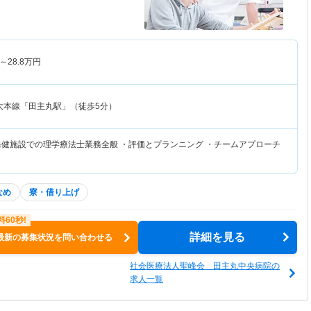
～
28.8
万円
大本線「田主丸駅」（徒歩5分）
保健施設での理学療法士業務全般 ・評価とプランニング ・チームアプローチ
なめ
寮・借り上げ
詳細を見る
最新の募集状況を問い合わせる
社会医療法人聖峰会 田主丸中央病院の
求人一覧