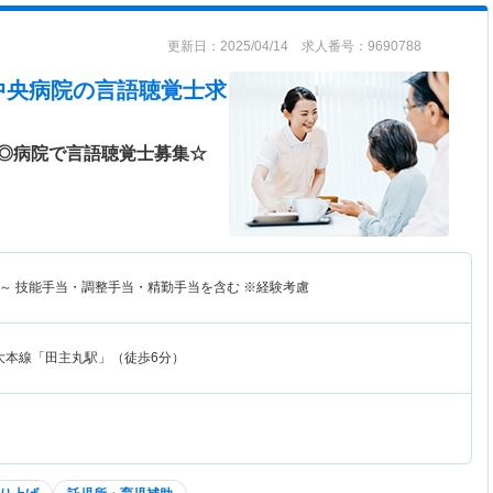
更新日：2025/04/14 求人番号：9690788
中央病院
の言語聴覚士求
◎病院で言語聴覚士募集☆
～
技能手当・調整手当・精勤手当を含む ※経験考慮
大本線「田主丸駅」（徒歩6分）