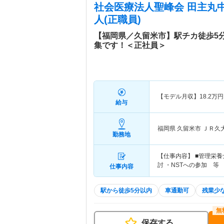
社会医療法人聖峰会 田主丸
人(正職員)
【福岡県／久留米市】駅チカ徒歩5
集です！＜正社員＞
【モデル月収】
18.2
万円
給与
福岡県 久留米市
ＪＲ久
勤務地
【仕事内容】 ■管理栄養
討 ・NSTへの参加 等
仕事内容
駅から徒歩5分以内
車通勤可
残業少
保存する