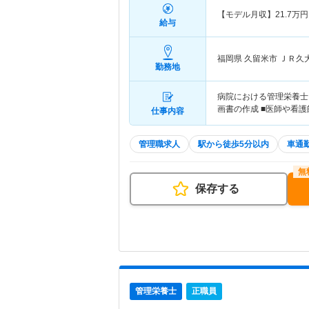
「医学的根拠に基づいた医
【モデル月収】
21.7
万円
病院をあげて取り組むと共
給与
ています。
福岡県 久留米市
ＪＲ久
勤務地
病院における管理栄養士
画書の作成 ■医師や看
仕事内容
管理職求人
駅から徒歩5分以内
車通
保存する
管理栄養士
正職員