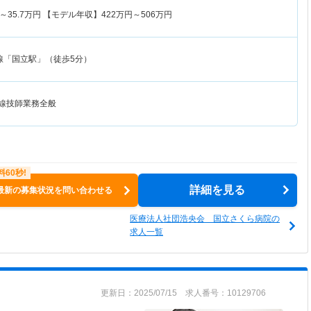
～
35.7
万円
【モデル年収】
422
万円～
506
万円
線「国立駅」（徒歩5分）
射線技師業務全般
詳細を見る
最新の募集状況を問い合わせる
医療法人社団浩央会 国立さくら病院の
求人一覧
更新日：2025/07/15 求人番号：10129706