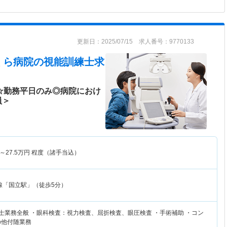
更新日：2025/07/15 求人番号：9770133
くら病院
の視能訓練士求
日☆勤務平日のみ◎病院におけ
員＞
～
27.5
万円
程度（諸手当込）
線「国立駅」（徒歩5分）
練士業務全般 ・眼科検査：視力検査、屈折検査、眼圧検査 ・手術補助 ・コン
の他付随業務