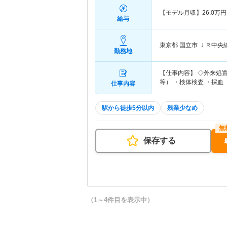
【モデル月収】
26.0
万円
給与
東京都 国立市
ＪＲ中央
勤務地
【仕事内容】 ◇外来処
等） ・検体検査 ・採血
仕事内容
駅から徒歩5分以内
残業少なめ
保存する
（1～4件目を表示中）