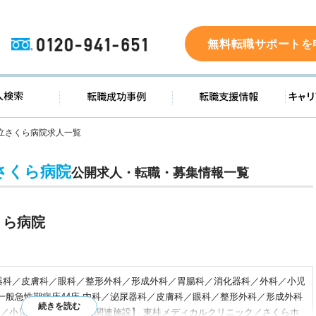
0120-941-651
無料転職サポートを
ド
求人検索
転職成功事例
転職支
立さくら病院求人一覧
さくら病院
公開求人・転職・募集情報一覧
くら病院
器科／皮膚科／眼科／整形外科／形成外科／胃腸科／消化器科／外科／小児
 一般急性期病床44床 内科／泌尿器科／皮膚科／眼科／整形外科／形成外科
／小児科／神経内科 【関連施設】 東桂メディカルクリニック／さくらホ