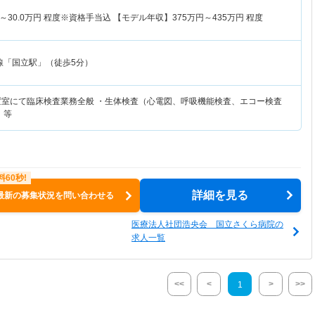
～
30.0
万円
程度※資格手当込 【モデル年収】
375
万円～
435
万円
程度
線「国立駅」（徒歩5分）
置室にて臨床検査業務全般 ・生体検査（心電図、呼吸機能検査、エコー検査
 等
詳細を見る
最新の募集状況を問い合わせる
医療法人社団浩央会 国立さくら病院の
求人一覧
<<
<
>
>>
1