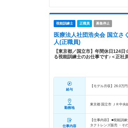
視能訓練士
正職員
募集停止
医療法人社団浩央会 国立さ
人(正職員)
【東京都／国立市】年間休日124
る視能訓練士のお仕事です♪＜正社
【モデル月収】
26.0
万円
給与
東京都 国立市
ＪＲ中央
勤務地
【仕事内容】 ■視能訓
タクトレンズ販売 ・そ
仕事内容