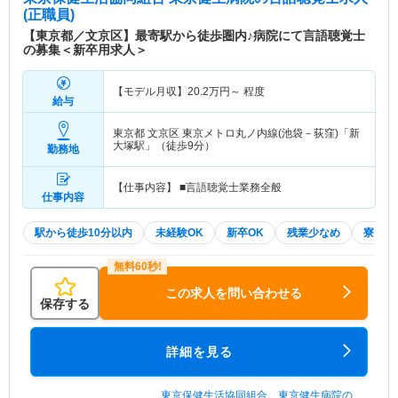
科・リハビリテーション科・透析 【施設基準】 ・
(正職員)
電子加算（電子化） ・一般病棟入院基本料２【1
【東京都／文京区】最寄駅から徒歩圏内♪病院にて言語聴覚士
0：1】 【認定施設】 日本内科学会教育関連施設、
の募集＜新卒用求人＞
日本プライマリ・ケア学会認定研修施設、日本呼吸
器学会認定施設、日本外科学会認定施設、日本胸部
【モデル月収】
20.2
万円～
程度
外科学会関連施設、日本呼吸器外科学会関連施設、
給与
日本呼吸器内視鏡学会認定施設、日本静脈経腸栄養
学会ＮＳＴ稼動施設
東京都 文京区
東京メトロ丸ノ内線(池袋－荻窪)「新
大塚駅」（徒歩9分）
勤務地
病院情報補足
電子カルテ導入済み
【仕事内容】 ■言語聴覚士業務全般
仕事内容
特色
～働きやすさ抜群のケアミックス病院です～ ■急性
期一般病棟～療養病棟～回復期リハビリ病棟、透析
駅から徒歩10分以内
未経験OK
新卒OK
残業少なめ
寮・借
室、訪問看護など幅広いキャリア形成が可能です。
■院内保育や保育支援などがあり、お子様をお持ち
方でも働きやすい環境です。 ■夜勤回数も上限は5
回までと決まっており、残業も比較的少ないためメ
この求人を問い合わせる
保存する
リハリをつけた働き方が可能です。 ■4週6休です
が、土日出勤は祝日同様振り替え休日があり、看護
師長は職員の希望休をできる限りかなえようという
詳細を見る
思いをお持ちです。
東京保健生活協同組合 東京健生病院の