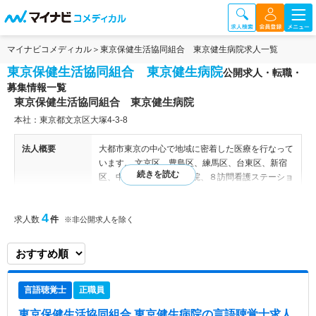
マイナビコメディカル
東京保健生活協同組合 東京健生病院求人一覧
東京保健生活協同組合 東京健生病院
公開求人・転職・
募集情報一覧
東京保健生活協同組合 東京健生病院
本社：東京都文京区大塚4-3-8
法人概要
大都市東京の中心で地域に密着した医療を行なって
います。 文京区、豊島区、練馬区、台東区、新宿
区、中央区の６区に２病院、８訪問看護ステーショ
ン、１０在宅療養診療所、４歯科、介護老人保健施
設、グループホーム、４ヘルパーステーションがあ
4
求人数
件
り、地域の人たちが「住み慣れた地域で安心して暮
※非公開求人を除く
らして生きたい」というあたりまえの願いが実現で
きるよう、保健・医療・介護のネットワークを密に
し、保健予防活動から外来～入院～在宅医療へと一
貫した医療・介護を展開しています。 【病床数】 1
言語聴覚士
正職員
26床 【診療科目】 一般内科・呼吸器内科・循環器
内科・消化器内科・糖尿病内科・腎内科・整形外
東京保健生活協同組合 東京健生病院
の言語聴覚士求人