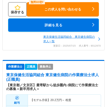
この求人を問い合わせる
保存する
詳細を見る
東京保健生活協同組合 東京健生病院の
求人一覧
更新日：2025/07/15 求人番号：9012970
作業療法士
正職員
募集停止
東京保健生活協同組合 東京健生病院
の作業療法士求人
(正職員)
【東京都／文京区】最寄駅から徒歩圏内♪病院にて作業療法士
の募集＜新卒用求人＞
【モデル月収】
20.2
万円～
程度
給与