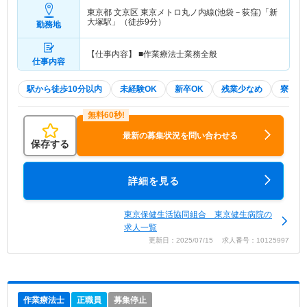
東京都 文京区
東京メトロ丸ノ内線(池袋－荻窪)「新
大塚駅」（徒歩9分）
勤務地
【仕事内容】 ■作業療法士業務全般
仕事内容
駅から徒歩10分以内
未経験OK
新卒OK
残業少なめ
寮・借
最新の募集状況を問い合わせる
保存する
詳細を見る
東京保健生活協同組合 東京健生病院の
求人一覧
更新日：2025/07/15 求人番号：10125997
作業療法士
正職員
募集停止