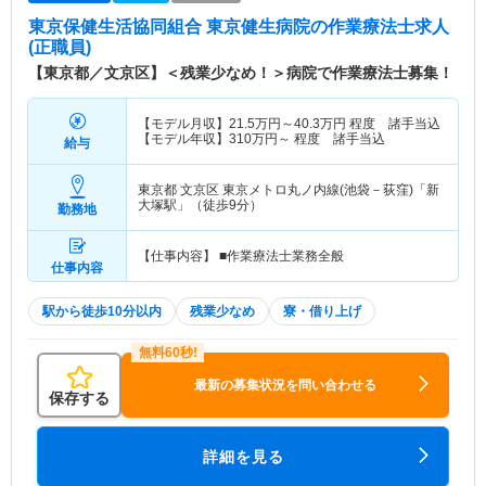
東京保健生活協同組合 東京健生病院
の作業療法士求人
(正職員)
【東京都／文京区】＜残業少なめ！＞病院で作業療法士募集！
【モデル月収】
21.5
万円～
40.3
万円
程度 諸手当込
【モデル年収】
310
万円～
程度 諸手当込
給与
東京都 文京区
東京メトロ丸ノ内線(池袋－荻窪)「新
大塚駅」（徒歩9分）
勤務地
【仕事内容】 ■作業療法士業務全般
仕事内容
駅から徒歩10分以内
残業少なめ
寮・借り上げ
最新の募集状況を問い合わせる
保存する
詳細を見る