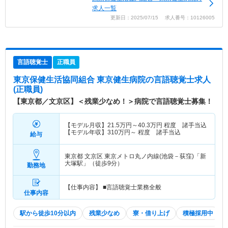
求人一覧
更新日：2025/07/15 求人番号：10126005
言語聴覚士
正職員
東京保健生活協同組合 東京健生病院
の言語聴覚士求人
(正職員)
【東京都／文京区】＜残業少なめ！＞病院で言語聴覚士募集！
【モデル月収】
21.5
万円～
40.3
万円
程度 諸手当込
【モデル年収】
310
万円～
程度 諸手当込
給与
東京都 文京区
東京メトロ丸ノ内線(池袋－荻窪)「新
大塚駅」（徒歩9分）
勤務地
【仕事内容】 ■言語聴覚士業務全般
仕事内容
駅から徒歩10分以内
残業少なめ
寮・借り上げ
積極採用中