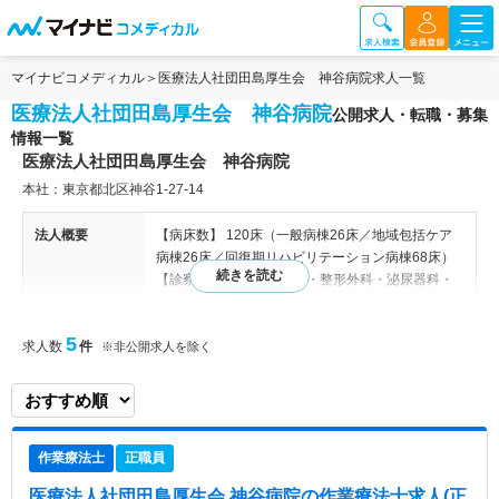
マイナビコメディカル
医療法人社団田島厚生会 神谷病院求人一覧
医療法人社団田島厚生会 神谷病院
公開求人・転職・募集
情報一覧
医療法人社団田島厚生会 神谷病院
本社：東京都北区神谷1-27-14
法人概要
【病床数】 120床（一般病棟26床／地域包括ケア
病棟26床／回復期リハビリテーション病棟68床）
【診察科目】 内科・外科・整形外科・泌尿器科・
脳神経外科・循環器内科・糖尿病内科・リハビリテ
ーション科 内科／外科／整形外科／泌尿器科／リ
5
求人数
件
ハビリテーション科 【関連施設】 舟渡病院、神谷
※非公開求人を除く
訪問看護居託介護支援事務所、舟渡訪問看護居託介
護支援事務所、株式会社ケアネットトキ（介護）
病院情報補足
電子カルテ導入済み
作業療法士
正職員
特色
東京都北区に位置し、京浜東北線「東十条駅」、東
医療法人社団田島厚生会 神谷病院
の作業療法士求人(正