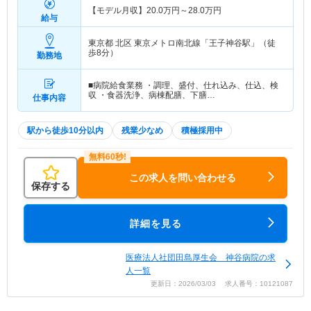
【モデル月収】
20.0
万円～
28.0
万円
給与
東京都 北区
東京メトロ南北線「王子神谷駅」（徒
歩8分）
勤務地
■病院給食業務 ・調理、盛付、仕れ込み、仕込、検
収 ・食器洗浄、病棟配膳、下膳…
仕事内容
駅から徒歩10分以内
残業少なめ
積極採用中
この求人を問い合わせる
保存する
詳細を見る
医療法人社団田島厚生会 神谷病院の求
人一覧
更新日：2026/03/03 求人番号：10121087