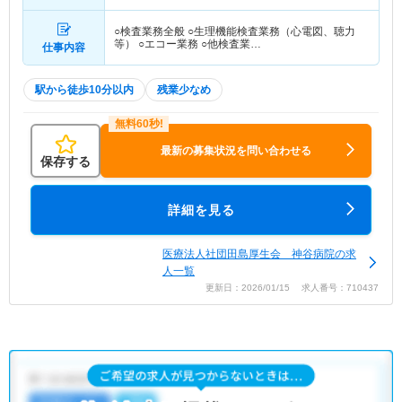
○検査業務全般 ○生理機能検査業務（心電図、聴力
等） ○エコー業務 ○他検査業…
仕事内容
駅から徒歩10分以内
残業少なめ
最新の募集状況を問い合わせる
保存する
詳細を見る
医療法人社団田島厚生会 神谷病院の求
人一覧
更新日：2026/01/15 求人番号：710437