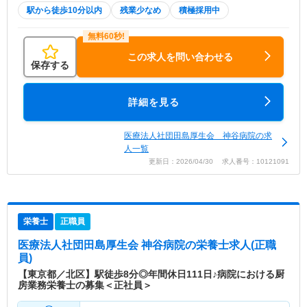
駅から徒歩10分以内
残業少なめ
積極採用中
この求人を問い合わせる
保存する
詳細を見る
医療法人社団田島厚生会 神谷病院の求
人一覧
更新日：2026/04/30 求人番号：10121091
栄養士
正職員
医療法人社団田島厚生会 神谷病院
の栄養士求人(正職
員)
【東京都／北区】駅徒歩8分◎年間休日111日♪病院における厨
房業務栄養士の募集＜正社員＞