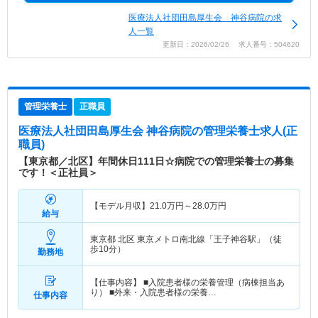
医療法人社団田島厚生会 神谷病院の求
人一覧
更新日：2026/02/26 求人番号：504620
管理栄養士
正職員
医療法人社団田島厚生会 神谷病院
の管理栄養士求人(正
職員)
【東京都／北区】年間休日111日☆病院での管理栄養士の募集
です！＜正社員＞
【モデル月収】
21.0
万円～
28.0
万円
給与
東京都 北区
東京メトロ南北線「王子神谷駅」（徒
歩10分）
勤務地
【仕事内容】 ■入院患者様の栄養管理（病棟担当あ
り） ■外来・入院患者様の栄養…
仕事内容