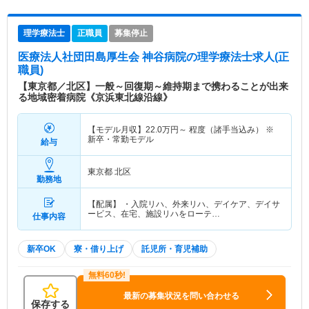
理学療法士
正職員
募集停止
医療法人社団田島厚生会 神谷病院
の理学療法士求人(正
職員)
【東京都／北区】一般～回復期～維持期まで携わることが出来
る地域密着病院《京浜東北線沿線》
【モデル月収】
22.0
万円～
程度（諸手当込み） ※
新卒・常勤モデル
給与
東京都 北区
勤務地
【配属】 ・入院リハ、外来リハ、デイケア、デイサ
ービス、在宅、施設リハをローテ…
仕事内容
新卒OK
寮・借り上げ
託児所・育児補助
最新の募集状況を問い合わせる
保存する