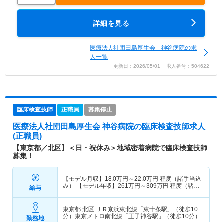
詳細を見る
医療法人社団田島厚生会 神谷病院の求
人一覧
更新日：2026/05/01 求人番号：504622
臨床検査技師
正職員
募集停止
医療法人社団田島厚生会 神谷病院
の臨床検査技師求人
(正職員)
【東京都／北区】＜日・祝休み＞地域密着病院で臨床検査技師
募集！
【モデル月収】
18.0
万円～
22.0
万円
程度（諸手当込
み） 【モデル年収】
261
万円～
309
万円
程度（諸手
給与
当込み）
東京都 北区
ＪＲ京浜東北線「東十条駅」（徒歩10
分）東京メトロ南北線「王子神谷駅」（徒歩10分）
勤務地