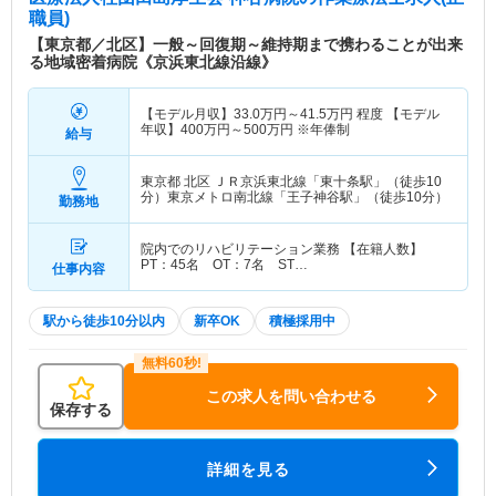
京メトロ南北線「王子神谷駅」より徒歩圏内のアッ
職員)
トホームな病院です。 地域のかかりつけ医として
【東京都／北区】一般～回復期～維持期まで携わることが出来
長く地域医療に貢献していますので、一人の患者さ
る地域密着病院《京浜東北線沿線》
まとじっくり向き合った看護を学びたい方、実践し
たい方にオススメです。 残業はほとんどなく、有
【モデル月収】
33.0
万円～
41.5
万円
程度 【モデル
給取得率も90％以上と働きやすい環境が整ってい
年収】
400
万円～
500
万円
※年俸制
給与
ます。 また、看護師寮・託児所完備していますの
で、家庭・子育てと仕事を両立する方にもオススメ
東京都 北区
ＪＲ京浜東北線「東十条駅」（徒歩10
です。
分）東京メトロ南北線「王子神谷駅」（徒歩10分）
勤務地
院内でのリハビリテーション業務 【在籍人数】
PT：45名 OT：7名 ST…
仕事内容
駅から徒歩10分以内
新卒OK
積極採用中
この求人を問い合わせる
保存する
詳細を見る