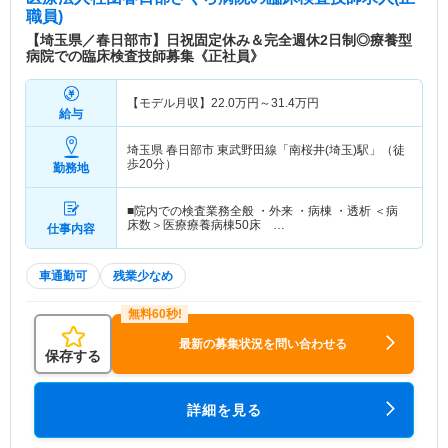
職員)
【埼玉県／春日部市】日祝固定休み＆完全週休2日制◎療養型
病院での臨床検査技師募集《正社員》
【モデル月収】
22.0
万円～
31.4
万円
給与
埼玉県 春日部市
東武野田線「南桜井(埼玉)駅」（徒
歩20分）
勤務地
■院内での検査業務全般 ・外来 ・病棟 ・透析 ＜病
床数＞医療療養病棟50床 …
仕事内容
車通勤可
残業少なめ
最新の募集状況を問い合わせる
保存する
詳細を見る