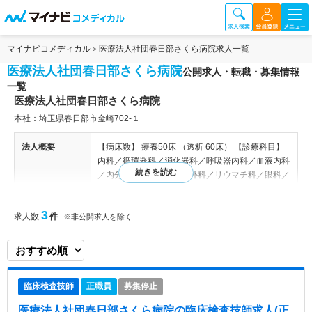
マイナビコメディカル
医療法人社団春日部さくら病院求人一覧
医療法人社団春日部さくら病院
公開求人・転職・募集情報
一覧
医療法人社団春日部さくら病院
本社：埼玉県春日部市金崎702-１
法人概要
【病床数】 療養50床 （透析 60床） 【診療科目】
内科／循環器科／消化器科／呼吸器内科／血液内科
／内分泌科／外科／整形外科／リウマチ科／眼科／
泌尿器科
3
求人数
件
※非公開求人を除く
特色
「自分がして欲しいことを、まず人にする。」 昭
和55年に診療所としてスタートした、透析が強み
の50床を有する病院です。地域の医療機関との連
携を重視し、かかりつけの患者様への24時間の対
応や、在宅医療など、地域医療に貢献し安心の医療
臨床検査技師
正職員
募集停止
を提供できるよう努めております。
医療法人社団春日部さくら病院
の臨床検査技師求人(正