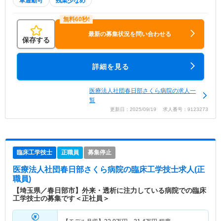
車通勤可
残業少なめ
最新の募集状況を問い合わせる
保存する
詳細を見る
医療法人社団春日部さくら病院の求人一
覧
更新日：2025/09/19 求人番号：9123273
臨床工学技士
正職員
募集停止
医療法人社団春日部さくら病院
の臨床工学技士求人(正
職員)
【埼玉県／春日部市】外来・透析に注力している病院での臨床
工学技士の募集です＜正社員＞