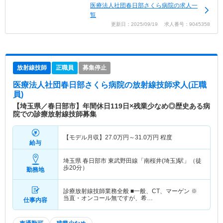
医療法人社団春日部さくら病院の求人一
覧
更新日：2025/09/19 求人番号：9045358
放射線技師
正職員
募集停止
医療法人社団春日部さくら病院
の放射線技師求人(正職
員)
【埼玉県／春日部市】年間休日119日×残業少なめ◎歴史ある病
院での診療放射線技師募集
【モデル月収】
27.0
万円～
31.0
万円
程度
給与
埼玉県 春日部市
東武野田線「南桜井(埼玉)駅」（徒
歩20分）
勤務地
診療放射線技師業務全般 ■一般、CT、マーゲン ※
当直・オンコール無ですが、希…
仕事内容