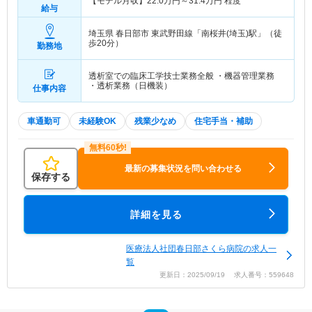
【モデル月収】
22.0
万円～
31.4
万円
程度
給与
埼玉県 春日部市
東武野田線「南桜井(埼玉)駅」（徒
歩20分）
勤務地
透析室での臨床工学技士業務全般 ・機器管理業務
・透析業務（日機装）
仕事内容
車通勤可
未経験OK
残業少なめ
住宅手当・補助
最新の募集状況を問い合わせる
保存する
詳細を見る
医療法人社団春日部さくら病院の求人一
覧
更新日：2025/09/19 求人番号：559648