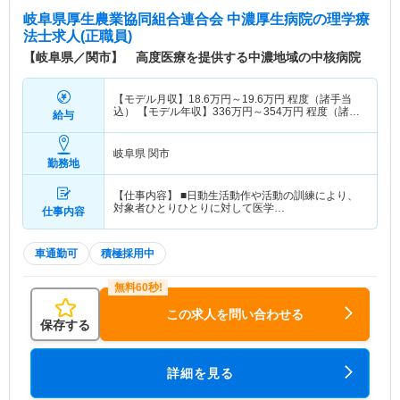
岐阜県厚生農業協同組合連合会 中濃厚生病院
の理学療
法士求人(正職員)
【岐阜県／関市】 高度医療を提供する中濃地域の中核病院
【モデル月収】
18.6
万円～
19.6
万円
程度（諸手当
込） 【モデル年収】
336
万円～
354
万円
程度（諸手
給与
当込）
岐阜県 関市
勤務地
【仕事内容】 ■日動生活動作や活動の訓練により、
対象者ひとりひとりに対して医学…
仕事内容
車通勤可
積極採用中
この求人を問い合わせる
保存する
詳細を見る