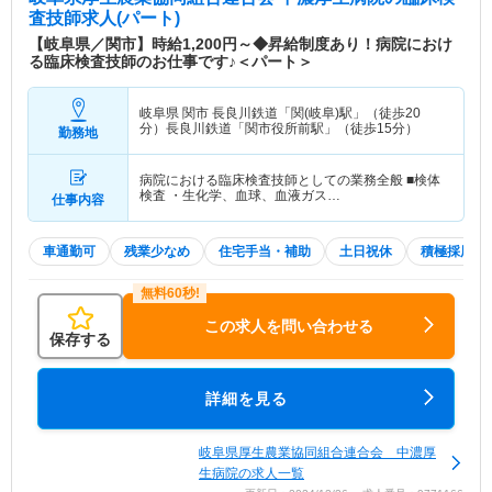
室）・・・ ８床（熱傷病床１床） CCU（冠状動
査技師求人(パート)
脈疾患集中治療室）・・・３床 HCU（高度治療
【岐阜県／関市】時給1,200円～◆昇給制度あり！病院におけ
室）・・・１２床 【付属施設】 ヘリポート（屋上
る臨床検査技師のお仕事です♪＜パート＞
設置） 【関連施設】 県内厚生連病院・人工透析セ
ンター・健診センター・介護相談センター・コスモ
岐阜県 関市
長良川鉄道「関(岐阜)駅」（徒歩20
ス訪問看護ステーション
分）長良川鉄道「関市役所前駅」（徒歩15分）
勤務地
特色
【理念】 ◆患者さんに「安心」を いかなるときも
病院における臨床検査技師としての業務全般 ■検体
差別をなくし、人権とプライバシーを尊重します。
検査 ・生化学、血球、血液ガス…
仕事内容
十分な説明と納得のいく医療サービスを心がけま
す。快適な環境をととのえ、こころを尽くしてお世
話します。 ◆地域社会に「信頼」を さまざまな機
車通勤可
残業少なめ
住宅手当・補助
土日祝休
積極採用中
関との連携をすすめ、開かれた病院をめざします。
救急・予防・リハビリテーションまで地域に必要な
医療を提供します。つねに新しい知識と技術の集積
この求人を問い合わせる
につとめ、高度医療に取り組みます。 ◆あしたに
保存する
「希望」を 医療と福祉の実践をとおして生きがい
にみちた生活を支援します。利用者と職員の希望を
詳細を見る
はぐくむ職場づくりをすすめます。和を大切にし一
丸となって地域医療の発展に努めます。
岐阜県厚生農業協同組合連合会 中濃厚
生病院の求人一覧