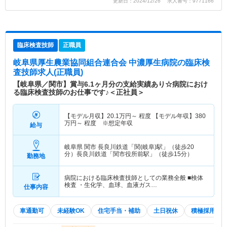
更新日：2024/12/26 求人番号：9771166
臨床検査技師
正職員
岐阜県厚生農業協同組合連合会 中濃厚生病院
の臨床検
査技師求人(正職員)
【岐阜県／関市】賞与6.1ヶ月分の支給実績あり☆病院におけ
る臨床検査技師のお仕事です♪＜正社員＞
【モデル月収】
20.1
万円～
程度 【モデル年収】
380
万円～
程度 ※想定年収
給与
岐阜県 関市
長良川鉄道「関(岐阜)駅」（徒歩20
分）長良川鉄道「関市役所前駅」（徒歩15分）
勤務地
病院における臨床検査技師としての業務全般 ■検体
検査 ・生化学、血球、血液ガス…
仕事内容
車通勤可
未経験OK
住宅手当・補助
土日祝休
積極採用中