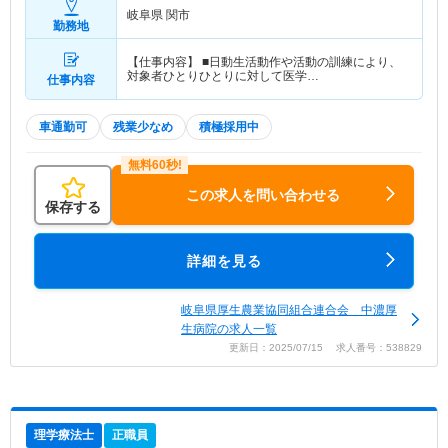
岐阜県 関市
勤務地
【仕事内容】 ■日動生活動作や活動の訓練により、
対象者ひとりひとりに対して医学…
仕事内容
車通勤可
残業少なめ
積極採用中
この求人を問い合わせる
保存する
詳細を見る
岐阜県厚生農業協同組合連合会 中濃厚
生病院の求人一覧
更新日：2025/07/15 求人番号：538829
理学療法士
正職員