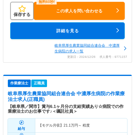
この求人を問い合わせる
保存する
詳細を見る
岐阜県厚生農業協同組合連合会 中濃厚
生病院の求人一覧
更新日：2024/12/26 求人番号：9771157
作業療法士
正職員
岐阜県厚生農業協同組合連合会 中濃厚生病院
の作業療
法士求人(正職員)
【岐阜県／関市】賞与6.1ヶ月分の支給実績あり☆病院での作
業療法士のお仕事です♪＜嘱託社員＞
【モデル月収】
21.1
万円～
程度
給与