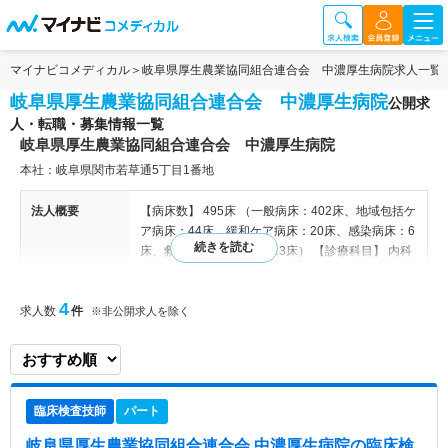
マイナビコメディカル
岐阜県厚生農業協同組合連合会 中濃厚生病院求人一覧
岐阜県厚生農業協同組合連合会 中濃厚生病院
公開求
人・転職・募集情報一覧
岐阜県厚生農業協同組合連合会 中濃厚生病院
本社：岐阜県関市若草通5丁目1番地
法人概要
【病床数】 495床 （一般病床：402床、地域包括ケ
ア病床：44床、緩和ケア病床：20床、感染病床：6
床、救命救急センター：23床） 【診療科目】 内科
／循環器内科／消化器内科／呼吸器内科／神経内科
／心療内科／血液内科／腎臓内科／小児科／外科／
4
求人数
件
肛門外科／整形外科／脳神経外科／皮膚科／泌尿器
※非公開求人を除く
科／産婦人科／眼科／耳鼻咽喉科／麻酔科／リハビ
リテーション科／放射線科／内分泌内科／肝臓内科
／消化器内視鏡内科、消化器外科、血管外科、肝
臓・胆嚢・膵臓外科／乳腺内分泌外科／神経小児科
臨床検査技師
パート
／呼吸器外科／病理診断科／救急科／歯科・口腔外
科 【救命救急センター】 ICU（集中治療
岐阜県厚生農業協同組合連合会 中濃厚生病院
の臨床検