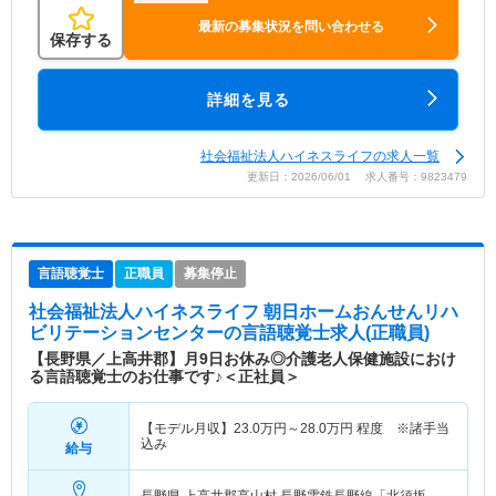
最新の募集状況を問い合わせる
保存する
詳細を見る
社会福祉法人ハイネスライフの求人一覧
更新日：2026/06/01 求人番号：9823479
言語聴覚士
正職員
募集停止
社会福祉法人ハイネスライフ 朝日ホームおんせんリハ
ビリテーションセンター
の言語聴覚士求人(正職員)
【長野県／上高井郡】月9日お休み◎介護老人保健施設におけ
る言語聴覚士のお仕事です♪＜正社員＞
【モデル月収】
23.0
万円～
28.0
万円
程度 ※諸手当
込み
給与
長野県 上高井郡高山村
長野電鉄長野線「北須坂