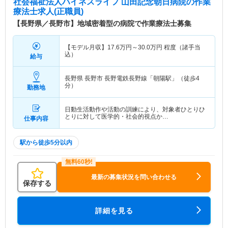
社会福祉法人ハイネスライフ 山田記念朝日病院
の作業
療法士求人(正職員)
【長野県／長野市】地域密着型の病院で作業療法士募集
【モデル月収】
17.6
万円～
30.0
万円
程度（諸手当
込）
給与
長野県 長野市
長野電鉄長野線「朝陽駅」（徒歩4
分）
勤務地
日動生活動作や活動の訓練により、対象者ひとりひ
とりに対して医学的・社会的視点か…
仕事内容
駅から徒歩5分以内
最新の募集状況を問い合わせる
保存する
詳細を見る