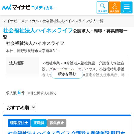
マイナビコメディカル
社会福祉法人ハイネスライフ求人一覧
社会福祉法人ハイネスライフ
公開求人・転職・募集情報一
覧
社会福祉法人ハイネスライフ
本社：長野県長野市大字南堀3-1
法人概要
＜福祉事業＞ ■介護老人福祉施設、介護老人保健施
設、グループホーム、ケアハウス、小規模特別養護
老人ホーム ＜公益事業＞ ■居宅介護支援事業所、喀
痰の吸引研修事業 外科／内視鏡外科／消化器外科
／整形外科／脳神経外科／リハビリテーション科／
5
求人数
件
内科／内科（糖尿病・代謝）／肛門外科／放射線科
※非公開求人を除く
／眼科／婦人科 【関連施設】 朝日ホーム、朝日ホ
ームデイサービスセンター、ハイネスライフ、高山
おんせん朝日ホーム、朝日ホームおんせんリハビリ
テーションセンター、朝日ホームおんせん指定居宅
理学療法士
正職員
募集停止
介護支援事業所、 グループホーム朝日、ケア・ハ
ウス あさひ、ホスピスケア朝日、朝日ウェルネス
社会福祉法人ハイネスライフ 介護老人保健施設 朝日ホ