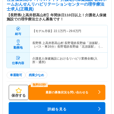
クラブなど
ームおんせんリハビリテーションセンター
の理学療法
士求人(正職員)
特色
長野県長野市に位置する2009年9月に開院した病院
【長野県/上高井郡高山村】年間休日110日以上！介護老人保健
です。建物はもちろん、ほとんどの医療機器を新し
施設での理学療法士さん募集です！
く取り入れており質の高い医療を提供しています。
比較的新しい病院なので今までのキャリアを生かし
【モデル月収】
22.1
万円～
29.6
万円
つつ、周囲と協力して職場環境を創りあげていくこ
給与
とができます。最寄駅から徒歩圏内、マイカー通勤
も可能なので通勤に便利です。
長野県 上高井郡高山村
長野電鉄長野線「須坂駅」
（バス・車16分）長野電鉄長野線「北須坂駅」（バ
勤務地
ス・車12分）
介護老人保健施設におけるリハビリ業務全般(入
所・通所)
仕事内容
車通勤可
残業少なめ
最新の募集状況を問い合わせる
保存する
詳細を見る