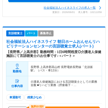
社会福祉法人ハイネスライフの求人一覧
更新日：2026/06/01 求人番号：10211059
言語聴覚士
パート
募集停止
社会福祉法人ハイネスライフ 朝日ホームおんせんリハ
ビリテーションセンター
の言語聴覚士求人(パート)
【長野県／上高井郡】勤務時間：1日6時間程度◎介護老人保健
施設にて言語聴覚士のお仕事です♪＜パート＞
長野県 上高井郡高山村
長野電鉄長野線「北須坂
駅」（バス・車12分）
勤務地
介護老人保健施設における言語聴覚士としての業務
全般 ■リハビリ業務（摂食嚥下・…
仕事内容
車通勤可
残業少なめ