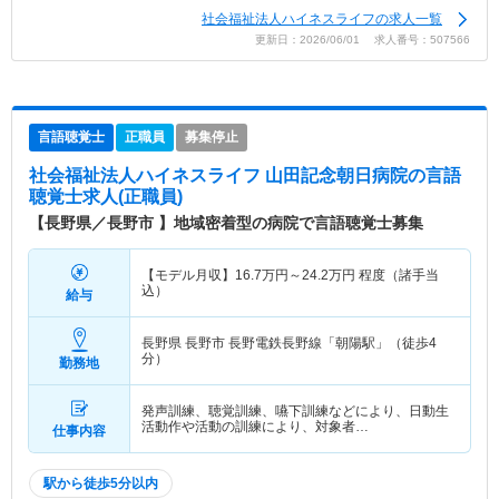
社会福祉法人ハイネスライフの求人一覧
更新日：2026/06/01 求人番号：507566
言語聴覚士
正職員
募集停止
社会福祉法人ハイネスライフ 山田記念朝日病院
の言語
聴覚士求人(正職員)
【長野県／長野市 】地域密着型の病院で言語聴覚士募集
【モデル月収】
16.7
万円～
24.2
万円
程度（諸手当
込）
給与
長野県 長野市
長野電鉄長野線「朝陽駅」（徒歩4
分）
勤務地
発声訓練、聴覚訓練、嚥下訓練などにより、日動生
活動作や活動の訓練により、対象者…
仕事内容
駅から徒歩5分以内