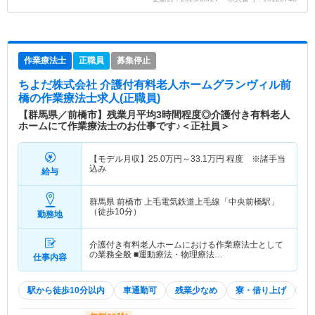
作業療法士
正職員
募集停止
ちよだ株式会社 介護付有料老人ホームグランヴィル前
橋
の作業療法士求人(正職員)
【群馬県／前橋市】残業月平均3時間程度◎介護付き有料老人
ホームにて作業療法士のお仕事です♪＜正社員＞
【モデル月収】
25.0
万円～
33.1
万円
程度 ※諸手当
込み
給与
群馬県 前橋市
上毛電気鉄道上毛線「中央前橋駅」
（徒歩10分）
勤務地
介護付き有料老人ホームにおける作業療法士として
の業務全般 ■運動療法・物理療法…
仕事内容
駅から徒歩10分以内
車通勤可
残業少なめ
寮・借り上げ
託