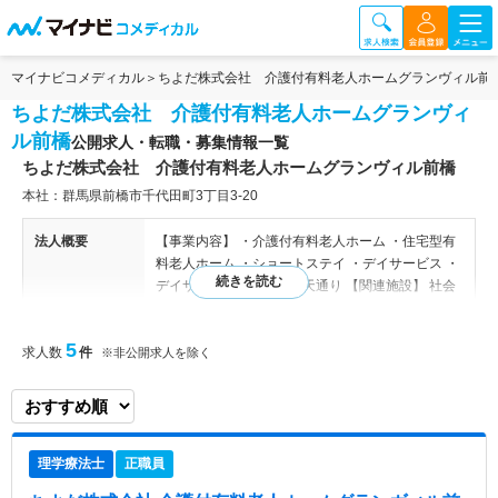
マイナビコメディカル
ちよだ株式会社 介護付有料老人ホームグランヴィル前
ちよだ株式会社 介護付有料老人ホームグランヴィ
ル前橋
公開求人・転職・募集情報一覧
ちよだ株式会社 介護付有料老人ホームグランヴィル前橋
本社：群馬県前橋市千代田町3丁目3-20
法人概要
【事業内容】 ・介護付有料老人ホーム ・住宅型有
料老人ホーム ・ショートステイ ・デイサービス ・
デイサービスセンター弁天通り 【関連施設】 社会
福祉法人 ほたか会／株式会社シー・アンド・エス
／ベルジ株式会社／ ソネット株式会社／たくみ株
5
求人数
件
式会社
※非公開求人を除く
特色
群馬県にて2005年10月に設立された法人です。 介
護付き有料老人ホームやショートステイ、デイサー
ビスセンターを運営しています。 施設名にはフラ
理学療法士
正職員
ンス語で「偉大なる街」という意味があり、医療機
関や公共機関、ショッピング施設などが近くにあ