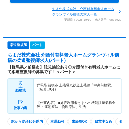
ちよだ株式会社 介護付有料老人ホーム
グランヴィル前橋の求人一覧
更新日：2025/10/10 求人番号：9893922
柔道整復師
パート
ちよだ株式会社 介護付有料老人ホームグランヴィル前
橋
の柔道整復師求人(パート)
【群馬県／前橋市】託児施設あり◎介護付き有料老人ホームに
て柔道整復師の募集です！＜パート＞
群馬県 前橋市
上毛電気鉄道上毛線「中央前橋駅」
（徒歩10分）
勤務地
【仕事内容】 ■施設利用者さまへの機能訓練業務全
般 ・運動療法、物理療法、生活…
仕事内容
駅から徒歩10分以内
車通勤可
未経験OK
残業少なめ
寮・