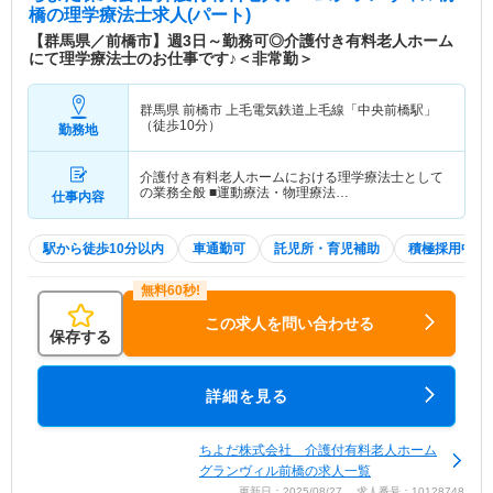
橋
の理学療法士求人(パート)
【群馬県／前橋市】週3日～勤務可◎介護付き有料老人ホーム
にて理学療法士のお仕事です♪＜非常勤＞
群馬県 前橋市
上毛電気鉄道上毛線「中央前橋駅」
（徒歩10分）
勤務地
介護付き有料老人ホームにおける理学療法士として
の業務全般 ■運動療法・物理療法…
仕事内容
駅から徒歩10分以内
車通勤可
託児所・育児補助
積極採用中
この求人を問い合わせる
保存する
詳細を見る
ちよだ株式会社 介護付有料老人ホーム
グランヴィル前橋の求人一覧
更新日：2025/08/27 求人番号：10128748