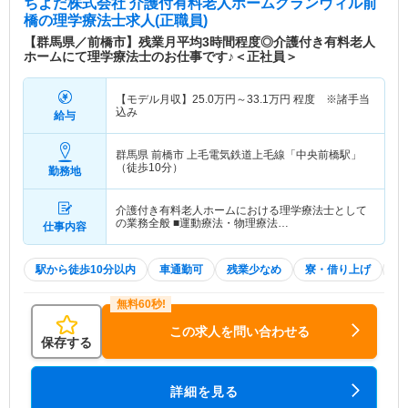
ちよだ株式会社 介護付有料老人ホームグランヴィル前
り、快適な生活を送れる環境に位置しています。
橋
の理学療法士求人(正職員)
【群馬県／前橋市】残業月平均3時間程度◎介護付き有料老人
ホームにて理学療法士のお仕事です♪＜正社員＞
【モデル月収】
25.0
万円～
33.1
万円
程度 ※諸手当
込み
給与
群馬県 前橋市
上毛電気鉄道上毛線「中央前橋駅」
（徒歩10分）
勤務地
介護付き有料老人ホームにおける理学療法士として
の業務全般 ■運動療法・物理療法…
仕事内容
駅から徒歩10分以内
車通勤可
残業少なめ
寮・借り上げ
託
この求人を問い合わせる
保存する
詳細を見る