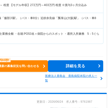
～
程度 【モデル年収】
272
万円～
403
万円
程度 ※賞与3ヶ月分込み
線「服部川駅」（バス・車8分）近鉄奈良線「瓢箪山(大阪)駅」（バス・車8
士業務全般 ・在籍:POS3名＋病院からのスポット ・通所入所兼務 5：5ぐら
詳細を見る
最新の募集状況を問い合わせる
医療法人貴島会 貴島病院本院の求人一
覧
更新日：2026/06/24 求人番号：9761987