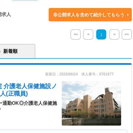
人ひとりにあった医療や福祉の提供を行っている法人です。手厚いサポー
っております。
開求人
非公開求人を含めて紹介してもらう
<<
<
>
>>
1
新着順
更新日：2026/06/24 求人番号：9761977
院 介護老人保健施設ノ
人(正職員)
ー通勤OK◎介護老人保健施
♪