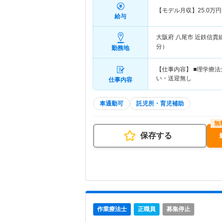
【モデル月収】
25.0
万円
給与
大阪府 八尾市
近鉄信貴
分）
勤務地
【仕事内容】 ■理学療法
い・送迎無し
仕事内容
車通勤可
託児所・育児補助
保存する
作業療法士
正職員
募集停止