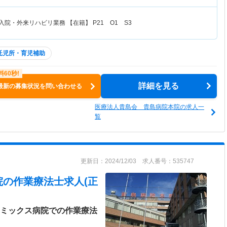
入院・外来リハビリ業務 【在籍】 P21 O1 S3
託児所・育児補助
詳細を見る
最新の募集状況を問い合わせる
医療法人貴島会 貴島病院本院の求人一
覧
更新日：2024/12/03 求人番号：535747
院
の作業療法士求人(正
アミックス病院での作業療法