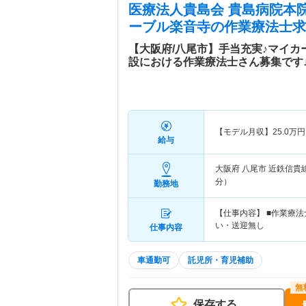
医療法人貴島会 貴島病院本
ーブル楽音寺
の作業療法士求
【大阪府/八尾市】手当充実♪マイカ
設における作業療法士さん募集です
【モデル月収】
25.0
万円
給与
大阪府 八尾市
近鉄信貴
分）
勤務地
【仕事内容】 ■作業療法
い・送迎無し
仕事内容
車通勤可
託児所・育児補助
保存する