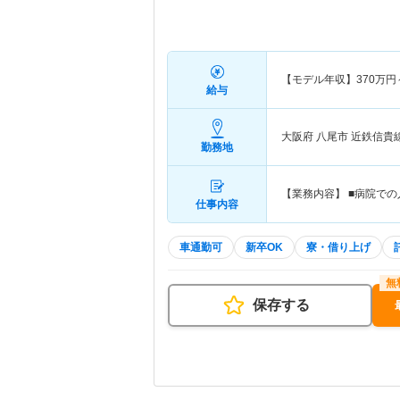
【モデル年収】
370
万円
給与
大阪府 八尾市
近鉄信貴
勤務地
【業務内容】 ■病院での
仕事内容
車通勤可
新卒OK
寮・借り上げ
保存する