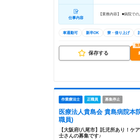
【業務内容】 ■病院での
仕事内容
車通勤可
新卒OK
寮・借り上げ
保存する
作業療法士
正職員
募集停止
医療法人貴島会 貴島病院本
職員)
【大阪府/八尾市】託児所あり！ケ
士さんの募集です♪