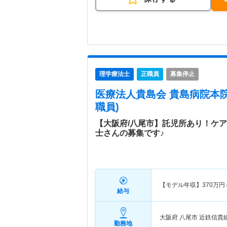
理学療法士
正職員
募集停止
医療法人貴島会 貴島病院本
職員)
【大阪府/八尾市】託児所あり！ケ
士さんの募集です♪
【モデル年収】
370
万円
給与
大阪府 八尾市
近鉄信貴
勤務地