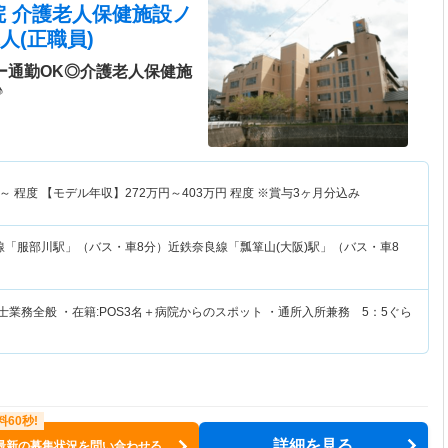
院 介護老人保健施設ノ
人(正職員)
ー通勤OK◎介護老人保健施
♪
～
程度 【モデル年収】
272
万円～
403
万円
程度 ※賞与3ヶ月分込み
線「服部川駅」（バス・車8分）近鉄奈良線「瓢箪山(大阪)駅」（バス・車8
士業務全般 ・在籍:POS3名＋病院からのスポット ・通所入所兼務 5：5ぐら
詳細を見る
最新の募集状況を問い合わせる