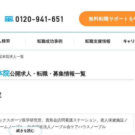
0120-941-651
無料転職サポートを
ド
求人検索
転職成功事例
転職支
院本院求人一覧
本院
公開求人・転職・募集情報一覧
院
ミックスポーツ医学研究所、貴島会訪問看護ステーション、老人保健施設ノ
ームノーブル、社会福祉法人ノーブル会ケアハウスノーブル