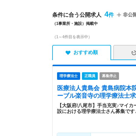
特色
利用者の人権を尊重し、一
トで利用者の社会復帰を行
4
条件に合う公開求人
非公
（1事業所・施設）掲載中
（1～4件目を表示中）
おすすめ順
理学療法士
正職員
募集停止
医療法人貴島会 貴島病院本
ーブル楽音寺
の理学療法士求
【大阪府/八尾市】手当充実♪マイカ
設における理学療法士さん募集です