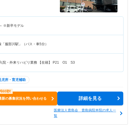
～
※新卒モデル
線「服部川駅」（バス・車5分）
入院・外来リハビリ業務 【在籍】 P21 O1 S3
託児所・育児補助
詳細を見る
最新の募集状況を問い合わせる
医療法人貴島会 貴島病院本院の求人一
覧