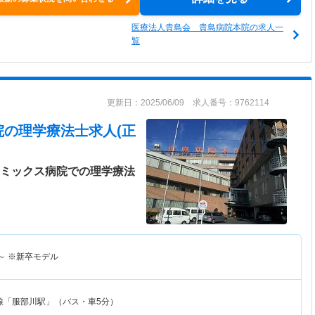
医療法人貴島会 貴島病院本院の求人一
覧
更新日：2025/06/09 求人番号：9762114
院
の理学療法士求人(正
アミックス病院での理学療法
～
※新卒モデル
線「服部川駅」（バス・車5分）