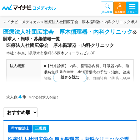
マイナビコメディカル
医療法人社団広栄会 厚木循環器・内科クリニック求人
医療法人社団広栄会 厚木循環器・内科クリニック
公
開求人・転職・募集情報一覧
医療法人社団広栄会 厚木循環器・内科クリニック
本社：神奈川県厚木市泉町3-5厚木フォーラムビル3F
法人概要
■【外来診療】 内科、循環器内科、呼吸器内科、睡
眠時無呼吸症候群、生活習慣病の予防・治療、健康
診断、禁煙治療、予防接種、自由診療（薄毛＜AGA
＞、ED） ■訪問診療
4
求人数
件
※非公開求人を除く
特色
ドクター20名以上在籍あり！（常勤2名、非常勤25
名） 24時間365日対応している在宅医療クリニッ
クによる訪問リハビリのため、医師との細かい情報
共有を通して、 症状を管理しながら身体機能の向
上を図っています！
理学療法士
正職員
医療法人社団広栄会 厚木循環器・内科クリニック
の理