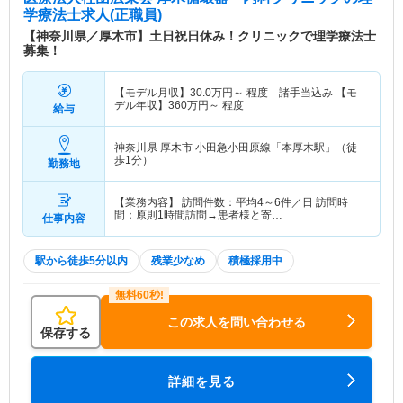
学療法士求人(正職員)
【神奈川県／厚木市】土日祝日休み！クリニックで理学療法士
募集！
【モデル月収】
30.0
万円～
程度 諸手当込み 【モ
デル年収】
360
万円～
程度
給与
神奈川県 厚木市
小田急小田原線「本厚木駅」（徒
歩1分）
勤務地
【業務内容】 訪問件数：平均4～6件／日 訪問時
間：原則1時間訪問→患者様と寄…
仕事内容
駅から徒歩5分以内
残業少なめ
積極採用中
この求人を問い合わせる
保存する
詳細を見る