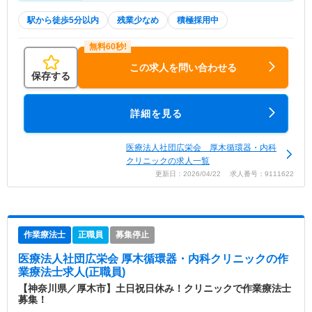
駅から徒歩5分以内
残業少なめ
積極採用中
この求人を問い合わせる
保存する
詳細を見る
医療法人社団広栄会 厚木循環器・内科
クリニックの求人一覧
更新日：2026/04/22 求人番号：9111622
作業療法士
正職員
募集停止
医療法人社団広栄会 厚木循環器・内科クリニック
の作
業療法士求人(正職員)
【神奈川県／厚木市】土日祝日休み！クリニックで作業療法士
募集！