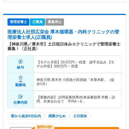
管理栄養士
正職員
募集停止
医療法人社団広栄会 厚木循環器・内科クリニック
の管
理栄養士求人(正職員)
【神奈川県／厚木市】土日祝日休み☆クリニックで管理栄養士
募集！〈正社員〉
【モデル月収】
20.0
万円～
程度 諸手当込み 【モ
デル年収】
300
万円～
程度
給与
神奈川県 厚木市
小田急小田原線「本厚木駅」（徒
歩1分）
勤務地
【業務内容】 訪問栄養指導/外来栄養指導 件数：訪
問、外来合わせて 平均4～6…
仕事内容
駅から徒歩5分以内
残業少なめ
土日祝休