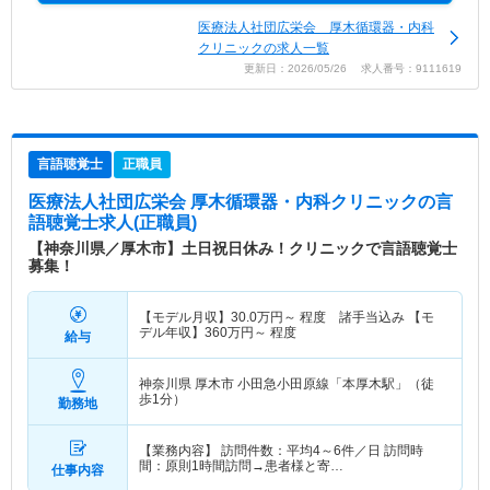
医療法人社団広栄会 厚木循環器・内科
クリニックの求人一覧
更新日：2026/05/26 求人番号：9111619
言語聴覚士
正職員
医療法人社団広栄会 厚木循環器・内科クリニック
の言
語聴覚士求人(正職員)
【神奈川県／厚木市】土日祝日休み！クリニックで言語聴覚士
募集！
【モデル月収】
30.0
万円～
程度 諸手当込み 【モ
デル年収】
360
万円～
程度
給与
神奈川県 厚木市
小田急小田原線「本厚木駅」（徒
歩1分）
勤務地
【業務内容】 訪問件数：平均4～6件／日 訪問時
間：原則1時間訪問→患者様と寄…
仕事内容