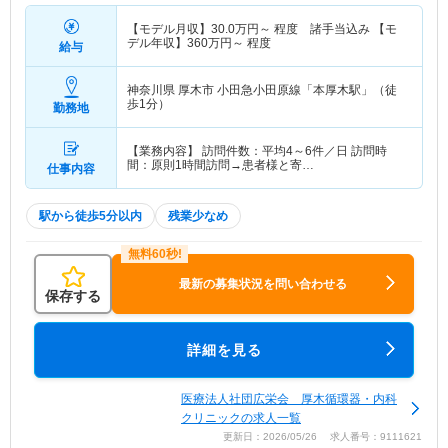
【モデル月収】
30.0
万円～
程度 諸手当込み 【モ
デル年収】
360
万円～
程度
給与
神奈川県 厚木市
小田急小田原線「本厚木駅」（徒
歩1分）
勤務地
【業務内容】 訪問件数：平均4～6件／日 訪問時
間：原則1時間訪問→患者様と寄…
仕事内容
駅から徒歩5分以内
残業少なめ
最新の募集状況を問い合わせる
保存する
詳細を見る
医療法人社団広栄会 厚木循環器・内科
クリニックの求人一覧
更新日：2026/05/26 求人番号：9111621