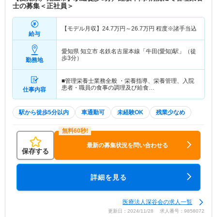
士の募集＜正社員＞
【モデル月収】
24.7
万円～
26.7
万円
程度※諸手当込
給与
愛知県 知立市
名鉄名古屋本線「牛田(愛知)駅」（徒
歩3分）
勤務地
■管理栄養士業務全般 ・栄養指導、栄養管理、入院
患者・職員の食事の調理及び給食…
仕事内容
駅から徒歩5分以内
車通勤可
未経験OK
残業少なめ
最新の募集状況を問い合わせる
保存する
詳細を見る
医療法人深谷会の求人一覧
更新日：2024/11/28 求人番号：9858072