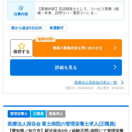
【業務内容】言語聴覚士として、リハビリ業務（病
棟・外来、訪問リハ・通所リハ）を…
仕事内容
駅から徒歩5分以内
車通勤可
最新の募集状況を問い合わせる
保存する
詳細を見る
医療法人深谷会の求人一覧
更新日：2026/04/14 求人番号：9722391
管理栄養士
正職員
募集停止
医療法人深谷会 富士病院
の管理栄養士求人(正職員)
【愛知県／知立市】駅近徒歩3分／経験不問♪病院にて管理栄養