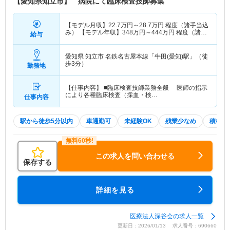
【愛知県知立市】 病院にて臨床検査技師募集
央診療所
病院情報補足
電子カルテ導入済み
【モデル月収】
22.7
万円～
28.7
万円
程度（諸手当込
み） 【モデル年収】
348
万円～
444
万円
程度（諸手
給与
当賞与込み）
特色
愛知県知立市に位置する130床有する地域の基幹病
院です。名鉄「牛田駅」より徒歩圏内にありますの
愛知県 知立市
名鉄名古屋本線「牛田(愛知)駅」（徒
歩3分）
で通勤が便利です。 興味のある方は是非ご応募く
勤務地
ださい。 【オススメポイント】 ○駅から徒歩3分と
アクセス抜群の環境で、公共交通機関でもお車でも
【仕事内容】 ■臨床検査技師業務全般 医師の指示
により各種臨床検査（採血・検…
通勤可能です。 ○高給与求人な為、しっかりした評
仕事内容
価を受けオンとオフを付けながら就業いただけます
○残業殆どなし、有休消化率もとても高く、プライ
駅から徒歩5分以内
車通勤可
未経験OK
残業少なめ
積極採
ベートを重視して勤務できます ○とても清潔感のあ
る綺麗な病棟で働きやすい環境が整っております。
○2023年より愛知県ファミリー・フレンドリー企業
この求人を問い合わせる
に認定されています。
保存する
詳細を見る
医療法人深谷会の求人一覧
更新日：2026/01/13 求人番号：690660