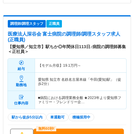
調理師/調理スタッフ
正職員
医療法人深谷会 富士病院
の調理師/調理スタッフ求人
(正職員)
【愛知県／知立市】駅ちか◎年間休日113日♪病院の調理師募集
＜正社員＞
【モデル月収】
19.1
万円～
給与
愛知県 知立市
名鉄名古屋本線「牛田(愛知)駅」（徒
歩2分）
勤務地
■病院における調理業務全般 ★2023年より愛知県フ
ァミリー・フレンドリー企…
仕事内容
駅から徒歩5分以内
車通勤可
積極採用中