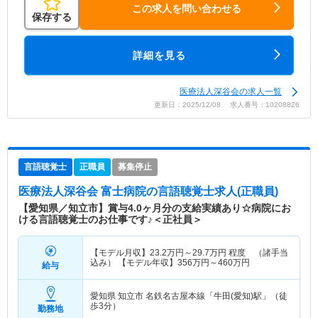
この求人を問い合わせる
保存する
詳細を見る
医療法人深谷会の求人一覧
更新日：2025/12/08 求人番号：10208826
言語聴覚士
正職員
募集停止
医療法人深谷会 富士病院
の言語聴覚士求人(正職員)
【愛知県／知立市】賞与4.0ヶ月分の支給実績あり☆病院にお
ける言語聴覚士のお仕事です♪＜正社員＞
【モデル月収】
23.2
万円～
29.7
万円
程度 （諸手当
込み） 【モデル年収】
356
万円～
460
万円
給与
愛知県 知立市
名鉄名古屋本線「牛田(愛知)駅」（徒
歩3分）
勤務地