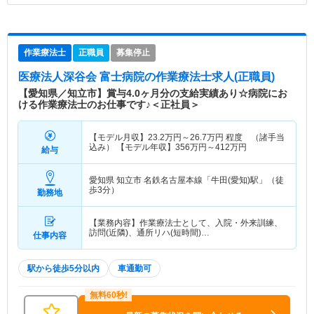
作業療法士
正職員
募集停止
医療法人深谷会 富士病院
の作業療法士求人(正職員)
【愛知県／知立市】賞与4.0ヶ月分の支給実績あり☆病院にお
ける作業療法士のお仕事です♪＜正社員＞
【モデル月収】
23.2
万円～
26.7
万円
程度 （諸手当
込み） 【モデル年収】
356
万円～
412
万円
給与
愛知県 知立市
名鉄名古屋本線「牛田(愛知)駅」（徒
歩3分）
勤務地
【業務内容】作業療法士として、入院・外来訓練、
訪問(近隣)、通所リハ(短時間)…
仕事内容
駅から徒歩5分以内
車通勤可