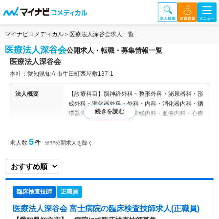
マイナビコメディカル
医療法人深谷会求人一覧
医療法人深谷会
公開求人・転職・募集情報一覧
医療法人深谷会
本社：愛知県知立市牛田町西屋敷137-1
法人概要
【診療科目】脳神経外科・整形外科・泌尿器科・形
成外科・消化器外科・外科・内科・消化器内科・循
環器内科・内分泌内科・神経内科・血液内科・心療
内科・精神科・小児科・小児外科・リハビリテーシ
ョン科・救急科 【病床数】一般26床、回復期53
5
求人数
件
床、療養51床 計130床 ■富士病院・・・院長 深谷
※非公開求人を除く
雷太／診療科目 脳神経外科、内科、神経内科、精
神科、心療内科、小児科、外科、整形外科、形成外
科、小児外科、泌尿器科、リハビリテーション科、
循環器内科、消化器内科、消化器外科、内分泌内
臨床検査技師
正職員
科、救急科 ■知立団地中央診療所・・・所長
深谷由江／診療科目 内科、アレルギー科、小児
医療法人深谷会 富士病院
の臨床検査技師求人(正職員)
科、泌尿器科 【関連施設】 富士病院、知立団地中